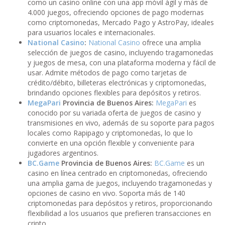
como un casino online con una app móvil ágil y más de
4.000 juegos, ofreciendo opciones de pago modernas
como criptomonedas, Mercado Pago y AstroPay, ideales
para usuarios locales e internacionales.
National Casino
:
National Casino
ofrece una amplia
selección de juegos de casino, incluyendo tragamonedas
y juegos de mesa, con una plataforma moderna y fácil de
usar. Admite métodos de pago como tarjetas de
crédito/débito, billeteras electrónicas y criptomonedas,
brindando opciones flexibles para depósitos y retiros.
MegaPari
Provincia de Buenos Aires:
MegaPari
es
conocido por su variada oferta de juegos de casino y
transmisiones en vivo, además de su soporte para pagos
locales como Rapipago y criptomonedas, lo que lo
convierte en una opción flexible y conveniente para
jugadores argentinos.
BC.Game
Provincia de Buenos Aires:
BC.Game
es un
casino en línea centrado en criptomonedas, ofreciendo
una amplia gama de juegos, incluyendo tragamonedas y
opciones de casino en vivo. Soporta más de 140
criptomonedas para depósitos y retiros, proporcionando
flexibilidad a los usuarios que prefieren transacciones en
cripto.