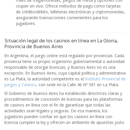
miles de tragamonedas, juegos de mesa y opciones con
crupier en vivo. Ofrece métodos de pago como tarjetas
de crédito/débito, billeteras electrónicas y criptomonedas,
asegurando transacciones convenientes para los
jugadores.
Situación legal de los casinos en línea en La Gloria,
Provincia de Buenos Aires
En Argentina, el juego online está regulado por provincias. Cada
provincia tiene su propio organismo gubernamental o autoridad
responsable de otorgar licencias, y Buenos Aires no es una
excepción. En Buenos Aires, cuya capital política y administrativa
es La Plata, la autoridad competente es el
Instituto Provincial de
Juegos y Casinos
, con sede en la Calle 46 Nº 581 en La Plata.
El Gobierno de Buenos Aires ha establecido directrices claras y
procedimientos de concesión de licencias para las plataformas
de casinos en línea con el fin de garantizar que todas las
actividades sean legales y seguras. De esa manera, los
jugadores pueden confiar en que los casinos en línea con
licencia cumplen la ley y ofrecen un ambiente de apuestas justo.