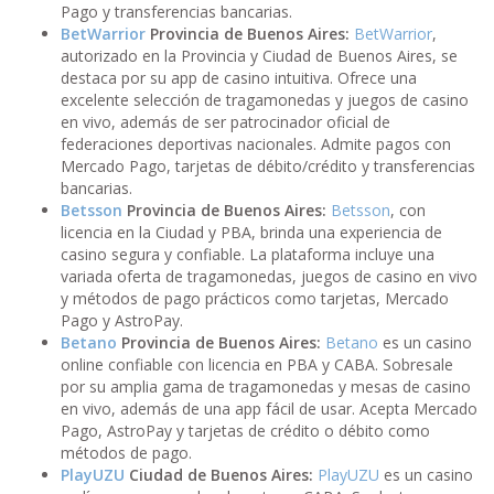
Pago y transferencias bancarias.
BetWarrior
Provincia de Buenos Aires:
BetWarrior
,
autorizado en la Provincia y Ciudad de Buenos Aires, se
destaca por su app de casino intuitiva. Ofrece una
excelente selección de tragamonedas y juegos de casino
en vivo, además de ser patrocinador oficial de
federaciones deportivas nacionales. Admite pagos con
Mercado Pago, tarjetas de débito/crédito y transferencias
bancarias.
Betsson
Provincia de Buenos Aires:
Betsson
, con
licencia en la Ciudad y PBA, brinda una experiencia de
casino segura y confiable. La plataforma incluye una
variada oferta de tragamonedas, juegos de casino en vivo
y métodos de pago prácticos como tarjetas, Mercado
Pago y AstroPay.
Betano
Provincia de Buenos Aires:
Betano
es un casino
online confiable con licencia en PBA y CABA. Sobresale
por su amplia gama de tragamonedas y mesas de casino
en vivo, además de una app fácil de usar. Acepta Mercado
Pago, AstroPay y tarjetas de crédito o débito como
métodos de pago.
PlayUZU
Ciudad de Buenos Aires:
PlayUZU
es un casino