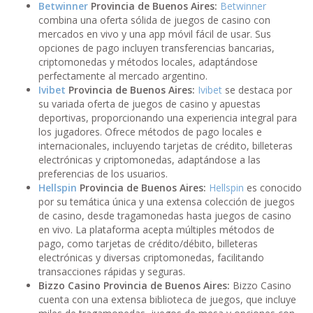
Betwinner
Provincia de Buenos Aires:
Betwinner
combina una oferta sólida de juegos de casino con
mercados en vivo y una app móvil fácil de usar. Sus
opciones de pago incluyen transferencias bancarias,
criptomonedas y métodos locales, adaptándose
perfectamente al mercado argentino.
Ivibet
Provincia de Buenos Aires:
Ivibet
se destaca por
su variada oferta de juegos de casino y apuestas
deportivas, proporcionando una experiencia integral para
los jugadores. Ofrece métodos de pago locales e
internacionales, incluyendo tarjetas de crédito, billeteras
electrónicas y criptomonedas, adaptándose a las
preferencias de los usuarios.
Hellspin
Provincia de Buenos Aires:
Hellspin
es conocido
por su temática única y una extensa colección de juegos
de casino, desde tragamonedas hasta juegos de casino
en vivo. La plataforma acepta múltiples métodos de
pago, como tarjetas de crédito/débito, billeteras
electrónicas y diversas criptomonedas, facilitando
transacciones rápidas y seguras.
Bizzo Casino Provincia de Buenos Aires:
Bizzo Casino
cuenta con una extensa biblioteca de juegos, que incluye