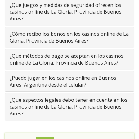
¿Qué juegos y medidas de seguridad ofrecen los
casinos online de La Gloria, Provincia de Buenos
Aires?
¿Cómo recibo los bonos en los casinos online de La
Gloria, Provincia de Buenos Aires?
¿Qué métodos de pago se aceptan en los casinos
online de La Gloria, Provincia de Buenos Aires?
¿Puedo jugar en los casinos online en Buenos
Aires, Argentina desde el celular?
¿Qué aspectos legales debo tener en cuenta en los
casinos online de La Gloria, Provincia de Buenos
Aires?