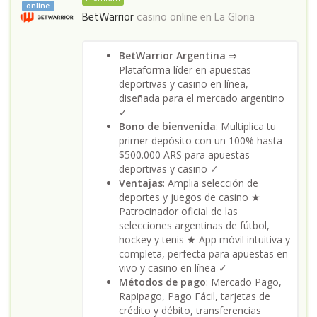
online
BetWarrior
casino online en
La Gloria
BetWarrior Argentina
⇒
Plataforma líder en apuestas
deportivas y casino en línea,
diseñada para el mercado argentino
✓
Bono de bienvenida
: Multiplica tu
primer depósito con un 100% hasta
$500.000 ARS para apuestas
deportivas y casino ✓
Ventajas
: Amplia selección de
deportes y juegos de casino ★
Patrocinador oficial de las
selecciones argentinas de fútbol,
hockey y tenis ★ App móvil intuitiva y
completa, perfecta para apuestas en
vivo y casino en línea ✓
Métodos de pago
: Mercado Pago,
Rapipago, Pago Fácil, tarjetas de
crédito y débito, transferencias