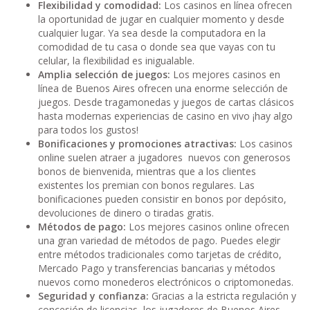
Flexibilidad y comodidad:
Los casinos en línea ofrecen
la oportunidad de jugar en cualquier momento y desde
cualquier lugar. Ya sea desde la computadora en la
comodidad de tu casa o donde sea que vayas con tu
celular, la flexibilidad es inigualable.
Amplia selección de juegos:
Los mejores casinos en
línea de Buenos Aires ofrecen una enorme selección de
juegos. Desde tragamonedas y juegos de cartas clásicos
hasta modernas experiencias de casino en vivo ¡hay algo
para todos los gustos!
Bonificaciones y promociones atractivas:
Los casinos
online suelen atraer a jugadores nuevos con generosos
bonos de bienvenida, mientras que a los clientes
existentes los premian con bonos regulares. Las
bonificaciones pueden consistir en bonos por depósito,
devoluciones de dinero o tiradas gratis.
Métodos de pago:
Los mejores casinos online ofrecen
una gran variedad de métodos de pago. Puedes elegir
entre métodos tradicionales como tarjetas de crédito,
Mercado Pago y transferencias bancarias y métodos
nuevos como monederos electrónicos o criptomonedas.
Seguridad y confianza:
Gracias a la estricta regulación y
concesión de licencias, los jugadores de Buenos Aires