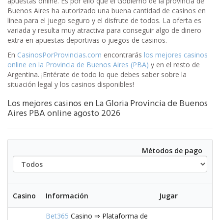
apuestas online. Es por ello que el Gobierno de la provincia de
Buenos Aires ha autorizado una buena cantidad de casinos en
línea para el juego seguro y el disfrute de todos. La oferta es
variada y resulta muy atractiva para conseguir algo de dinero
extra en apuestas deportivas o juegos de casinos.
En
CasinosPorProvincias.com
encontrarás
los mejores casinos
online en la Provincia de Buenos Aires (PBA)
y en el resto de
Argentina. ¡Entérate de todo lo que debes saber sobre la
situación legal y los casinos disponibles!
Los mejores casinos en La Gloria Provincia de Buenos
Aires PBA online agosto 2026
Métodos de pago
Casino
Información
Jugar
Bet365
Casino ⇒ Plataforma de