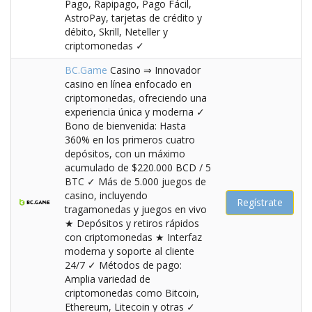
Pago, Rapipago, Pago Fácil,
AstroPay, tarjetas de crédito y
débito, Skrill, Neteller y
criptomonedas ✓
BC.Game
Casino ⇒ Innovador
casino en línea enfocado en
criptomonedas, ofreciendo una
experiencia única y moderna ✓
Bono de bienvenida: Hasta
360% en los primeros cuatro
depósitos, con un máximo
acumulado de $220.000 BCD / 5
BTC ✓ Más de 5.000 juegos de
casino, incluyendo
Regístrate
tragamonedas y juegos en vivo
★ Depósitos y retiros rápidos
con criptomonedas ★ Interfaz
moderna y soporte al cliente
24/7 ✓ Métodos de pago:
Amplia variedad de
criptomonedas como Bitcoin,
Ethereum, Litecoin y otras ✓