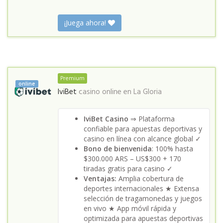
¡Juega ahora!
Premium
online
IviBet
casino online en
La Gloria
IviBet Casino
⇒ Plataforma
confiable para apuestas deportivas y
casino en línea con alcance global ✓
Bono de bienvenida
: 100% hasta
$300.000 ARS – US$300 + 170
tiradas gratis para casino ✓
Ventajas:
Amplia cobertura de
deportes internacionales ★ Extensa
selección de tragamonedas y juegos
en vivo ★ App móvil rápida y
optimizada para apuestas deportivas