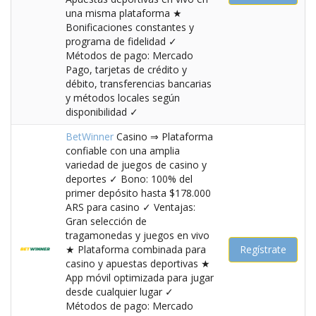
una misma plataforma ★
Bonificaciones constantes y
programa de fidelidad ✓
Métodos de pago: Mercado
Pago, tarjetas de crédito y
débito, transferencias bancarias
y métodos locales según
disponibilidad ✓
BetWinner
Casino ⇒ Plataforma
confiable con una amplia
variedad de juegos de casino y
deportes ✓ Bono: 100% del
primer depósito hasta $178.000
ARS para casino ✓ Ventajas:
Gran selección de
tragamonedas y juegos en vivo
★ Plataforma combinada para
Regístrate
casino y apuestas deportivas ★
App móvil optimizada para jugar
desde cualquier lugar ✓
Métodos de pago: Mercado