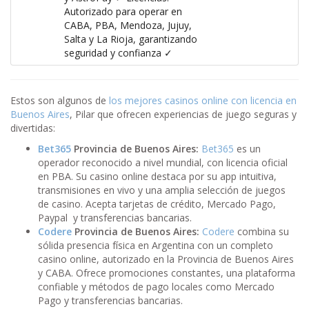
Autorizado para operar en
CABA, PBA, Mendoza, Jujuy,
Salta y La Rioja, garantizando
seguridad y confianza ✓
Estos son algunos de
los mejores casinos online con licencia en
Buenos Aires
, Pilar que ofrecen experiencias de juego seguras y
divertidas:
Bet365
Provincia de Buenos Aires:
Bet365
es un
operador reconocido a nivel mundial, con licencia oficial
en PBA. Su casino online destaca por su app intuitiva,
transmisiones en vivo y una amplia selección de juegos
de casino. Acepta tarjetas de crédito, Mercado Pago,
Paypal y transferencias bancarias.
Codere
Provincia de Buenos Aires:
Codere
combina su
sólida presencia física en Argentina con un completo
casino online, autorizado en la Provincia de Buenos Aires
y CABA. Ofrece promociones constantes, una plataforma
confiable y métodos de pago locales como Mercado
Pago y transferencias bancarias.