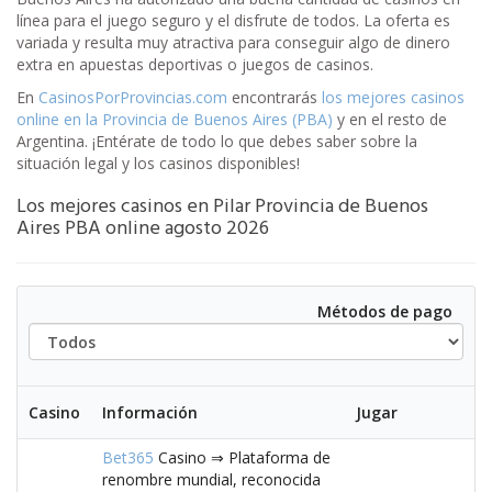
línea para el juego seguro y el disfrute de todos. La oferta es
variada y resulta muy atractiva para conseguir algo de dinero
extra en apuestas deportivas o juegos de casinos.
En
CasinosPorProvincias.com
encontrarás
los mejores casinos
online en la Provincia de Buenos Aires (PBA)
y en el resto de
Argentina. ¡Entérate de todo lo que debes saber sobre la
situación legal y los casinos disponibles!
Los mejores casinos en Pilar Provincia de Buenos
Aires PBA online agosto 2026
Métodos de pago
Casino
Información
Jugar
Bet365
Casino ⇒ Plataforma de
renombre mundial, reconocida