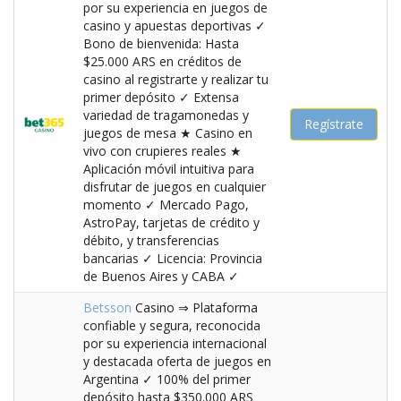
por su experiencia en juegos de
casino y apuestas deportivas ✓
Bono de bienvenida: Hasta
$25.000 ARS en créditos de
casino al registrarte y realizar tu
primer depósito ✓ Extensa
variedad de tragamonedas y
Regístrate
juegos de mesa ★ Casino en
vivo con crupieres reales ★
Aplicación móvil intuitiva para
disfrutar de juegos en cualquier
momento ✓ Mercado Pago,
AstroPay, tarjetas de crédito y
débito, y transferencias
bancarias ✓ Licencia: Provincia
de Buenos Aires y CABA ✓
Betsson
Casino ⇒ Plataforma
confiable y segura, reconocida
por su experiencia internacional
y destacada oferta de juegos en
Argentina ✓ 100% del primer
depósito hasta $350.000 ARS