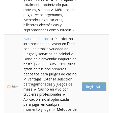
totalmente optimizado para
móviles, sin app ✓ Métodos de
pago: Pesos argentinos,
Mercado Pago, tarjetas,
billeteras electrónicas y
criptomonedas como Bitcoin ✓
National Casino
⇒ Plataforma
internacional de casino en línea
con una amplia variedad de
juegos y servicios de calidad ✓
Bono de bienvenida: Paquete de
hasta $270.000 ARS + 150 giros
gratis en tus dos primeros
depósitos para juegos de casino
✓ Ventajas: Extensa selección
de tragamonedas y juegos de
Regístrate
mesa ★ Casino en vivo con
crupieres profesionales ★
Aplicación móvil optimizada
para jugar en cualquier
momento y lugar ✓ Métodos de