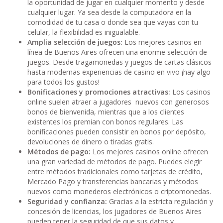
la oportunidad de jugar en cualquier momento y desde
cualquier lugar. Ya sea desde la computadora en la
comodidad de tu casa o donde sea que vayas con tu
celular, la flexibilidad es inigualable.
Amplia selección de juegos:
Los mejores casinos en
línea de Buenos Aires ofrecen una enorme selección de
juegos. Desde tragamonedas y juegos de cartas clásicos
hasta modernas experiencias de casino en vivo ¡hay algo
para todos los gustos!
Bonificaciones y promociones atractivas:
Los casinos
online suelen atraer a jugadores nuevos con generosos
bonos de bienvenida, mientras que a los clientes
existentes los premian con bonos regulares. Las
bonificaciones pueden consistir en bonos por depósito,
devoluciones de dinero o tiradas gratis.
Métodos de pago:
Los mejores casinos online ofrecen
una gran variedad de métodos de pago. Puedes elegir
entre métodos tradicionales como tarjetas de crédito,
Mercado Pago y transferencias bancarias y métodos
nuevos como monederos electrónicos o criptomonedas.
Seguridad y confianza:
Gracias a la estricta regulación y
concesión de licencias, los jugadores de Buenos Aires
pueden tener la seguridad de que sus datos y