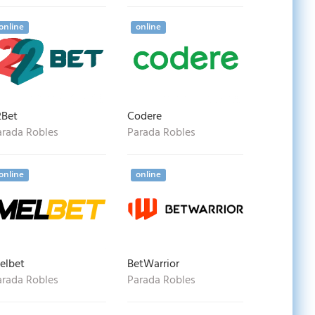
online
online
2Bet
Codere
arada Robles
Parada Robles
online
online
elbet
BetWarrior
arada Robles
Parada Robles