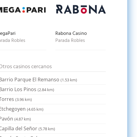
egaPari
Rabona Casino
arada Robles
Parada Robles
Otros casinos cercanos
Barrio Parque El Remanso
(1.53 km)
Barrio Los Pinos
(2.84 km)
Torres
(3.96 km)
Etchegoyen
(4.65 km)
Pavón
(4.87 km)
Capilla del Señor
(5.78 km)