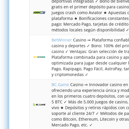
deportivas integradas ✓ Bono de bienve
gratis en el primer depósito para casi
juegos crash como Aviator ★ Apuestas 
plataforma ★ Bonificaciones constante
pago: Mercado Pago, tarjetas de crédito 
métodos locales según disponibilidad 
BetWinner
Casino ⇒ Plataforma confiab
casino y deportes ✓ Bono: 100% del pri
casino ✓ Ventajas: Gran selección de t
Plataforma combinada para casino y ap
optimizada para jugar desde cualquier
Pago, Rapipago, Pago Fácil, AstroPay, tarj
y criptomonedas ✓
BC.Game
Casino ⇒ Innovador casino en
ofreciendo una experiencia única y mo
en los primeros cuatro depósitos, con
5 BTC ✓ Más de 5.000 juegos de casino
vivo ★ Depósitos y retiros rápidos con
soporte al cliente 24/7 ✓ Métodos de p
como Bitcoin, Ethereum, Litecoin y otr
Mercado Pago, etc. ✓