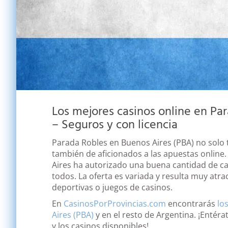
Los mejores casinos online en Pa
– Seguros y con licencia
Parada Robles en Buenos Aires (PBA) no solo t
también de aficionados a las apuestas online.
Aires ha autorizado una buena cantidad de cas
todos. La oferta es variada y resulta muy atr
deportivas o juegos de casinos.
En
CasinosPorProvincias.com
encontrarás
lo
Aires (PBA)
y en el resto de Argentina. ¡Entéra
y los casinos disponibles!