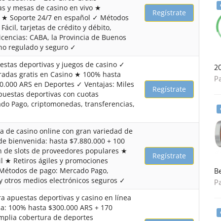
s y mesas de casino en vivo ★
Regístrate
l ★ Soporte 24/7 en español ✓ Métodos
cil, tarjetas de crédito y débito,
icencias: CABA, la Provincia de Buenos
no regulado y seguro ✓
stas deportivas y juegos de casino ✓
2
radas gratis en Casino ★ 100% hasta
P
0.000 ARS en Deportes ✓ Ventajas: Miles
Regístrate
uestas deportivas con cuotas
do Pago, criptomonedas, transferencias,
 de casino online con gran variedad de
e bienvenida: hasta $7.880.000 + 100
ón de slots de proveedores populares ★
Regístrate
l ★ Retiros ágiles y promociones
B
 Métodos de pago: Mercado Pago,
s y otros medios electrónicos seguros ✓
P
a apuestas deportivas y casino en línea
da: 100% hasta $300.000 ARS + 170
Amplia cobertura de deportes