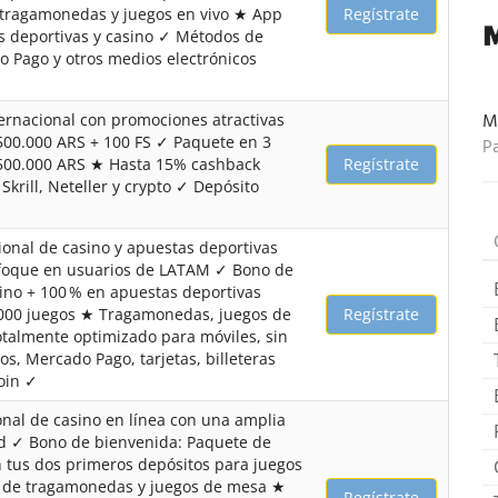
 tragamonedas y juegos en vivo ★ App
Regístrate
s deportivas y casino ✓ Métodos de
 Pago y otros medios electrónicos
M
ernacional con promociones atractivas
500.000 ARS + 100 FS ✓ Paquete en 3
P
.500.000 ARS ★ Hasta 15% cashback
Regístrate
Skrill, Neteller y crypto ✓ Depósito
onal de casino y apuestas deportivas
enfoque en usuarios de LATAM ✓ Bono de
ino + 100 % en apuestas deportivas
.000 juegos ★ Tragamonedas, juegos de
Regístrate
totalmente optimizado para móviles, sin
, Mercado Pago, tarjetas, billeteras
oin ✓
nal de casino en línea con una amplia
dad ✓ Bono de bienvenida: Paquete de
n tus dos primeros depósitos para juegos
ón de tragamonedas y juegos de mesa ★
Regístrate