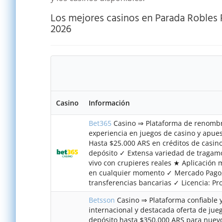
Los mejores casinos en Parada Robles 
2026
Casino
Información
Bet365
Casino ⇒ Plataforma de renombr
experiencia en juegos de casino y apue
Hasta $25.000 ARS en créditos de casino 
depósito ✓ Extensa variedad de tragam
vivo con crupieres reales ★ Aplicación m
en cualquier momento ✓ Mercado Pago, As
transferencias bancarias ✓ Licencia: Pr
Betsson
Casino ⇒ Plataforma confiable y
internacional y destacada oferta de ju
depósito hasta $350.000 ARS para nuevo