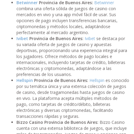
Betwinner
Provincia de Buenos Aires:
Betwinner
combina una oferta sólida de juegos de casino con
mercados en vivo y una app móvil fácil de usar. Sus
opciones de pago incluyen transferencias bancarias,
criptomonedas y métodos locales, adaptándose
perfectamente al mercado argentino.
Ivibet
Provincia de Buenos Aires:
Ivibet
se destaca por
su variada oferta de juegos de casino y apuestas
deportivas, proporcionando una experiencia integral para
los jugadores. Ofrece métodos de pago locales e
internacionales, incluyendo tarjetas de crédito, billeteras
electrónicas y criptomonedas, adaptándose a las
preferencias de los usuarios.
Hellspin
Provincia de Buenos Aires:
Hellspin
es conocido
por su temática única y una extensa colección de juegos
de casino, desde tragamonedas hasta juegos de casino
en vivo. La plataforma acepta múltiples métodos de
pago, como tarjetas de crédito/débito, billeteras
electrónicas y diversas criptomonedas, facilitando
transacciones rápidas y seguras.
Bizzo Casino Provincia de Buenos Aires:
Bizzo Casino
cuenta con una extensa biblioteca de juegos, que incluye