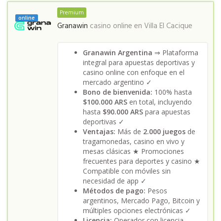
Premium
online
Granawin
casino online en
Villa El Cacique
Granawin Argentina
⇒ Plataforma
integral para apuestas deportivas y
casino online con enfoque en el
mercado argentino ✓
Bono de bienvenida:
100% hasta
$100.000 ARS
en total, incluyendo
hasta
$90.000 ARS
para apuestas
deportivas ✓
Ventajas:
Más de
2.000 juegos
de
tragamonedas, casino en vivo y
mesas clásicas ★ Promociones
frecuentes para deportes y casino ★
Compatible con móviles sin
necesidad de app ✓
Métodos de pago:
Pesos
argentinos, Mercado Pago, Bitcoin y
múltiples opciones electrónicas ✓
Licencia:
Operador con licencia