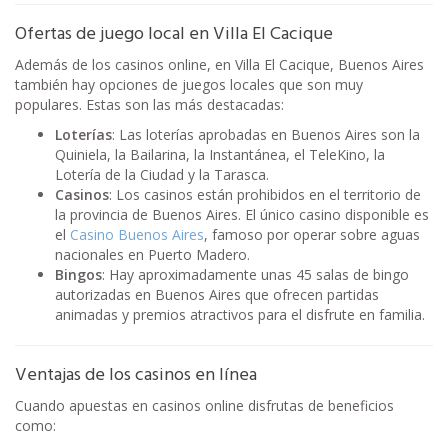
Ofertas de juego local en Villa El Cacique
Además de los casinos online, en Villa El Cacique, Buenos Aires
también hay opciones de juegos locales que son muy
populares. Estas son las más destacadas:
Loterías
: Las loterías aprobadas en Buenos Aires son la
Quiniela, la Bailarina, la Instantánea, el TeleKino, la
Lotería de la Ciudad y la Tarasca.
Casinos
: Los casinos están prohibidos en el territorio de
la provincia de Buenos Aires. El único casino disponible es
el
Casino Buenos Aires
, famoso por operar sobre aguas
nacionales en Puerto Madero.
Bingos
: Hay aproximadamente unas 45 salas de bingo
autorizadas en Buenos Aires que ofrecen partidas
animadas y premios atractivos para el disfrute en familia.
Ventajas de los casinos en línea
Cuando apuestas en casinos online disfrutas de beneficios
como: