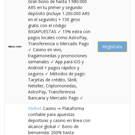
Gran bono de hasta 1.980.000
ARS en tu primer y segundo
depósito (incluye 1.200.000 ARS
en el segundo) + 150 giros
gratis con el código
BIGAPUESTAS ✓ 15% extra con
pagos locales como AstroPay,
Transferencia o Mercado Pago
Regístrate
✓ Casino en vivo,
tragamonedas y promociones
semanales ✓ App para iOS y
Android + pagos rápidos y
seguros ✓ Métodos de pago:
Tarjetas de crédito, Skrill,
Neteller, Criptomonedas,
AstroPay, Transferencia
Bancaria y Mercado Pago ✓
Melbet
Casino ⇒ Plataforma
confiable para apuestas
deportivas y casino en línea con
alcance global ✓ Bono de
bienvenida: 200% hasta