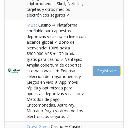
criptomonedas, Skrill, Neteller,
tarjetas y otros medios
electrónicos seguros ✓
IviBet
Casino ⇒ Plataforma
confiable para apuestas
deportivas y casino en línea con
alcance global ✓ Bono de
bienvenida: 100% hasta
$300.000 ARS + 170 tiradas
gratis para casino ✓ Ventajas:
Amplia cobertura de deportes
internacionales ★ Extensa
Regístrate
selección de tragamonedas y
juegos en vivo ★ App móvil
rápida y optimizada para
apuestas deportivas y casino ✓
Métodos de pago:
Criptomonedas, AstroPay,
Mercado Pago y otros medios
electrónicos seguros ✓
CrownGreen
Casino ⇒ Casino