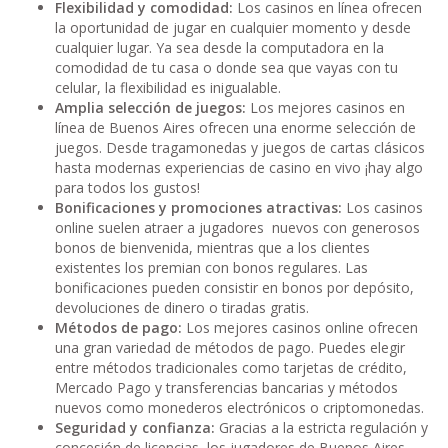
Flexibilidad y comodidad:
Los casinos en línea ofrecen
la oportunidad de jugar en cualquier momento y desde
cualquier lugar. Ya sea desde la computadora en la
comodidad de tu casa o donde sea que vayas con tu
celular, la flexibilidad es inigualable.
Amplia selección de juegos:
Los mejores casinos en
línea de Buenos Aires ofrecen una enorme selección de
juegos. Desde tragamonedas y juegos de cartas clásicos
hasta modernas experiencias de casino en vivo ¡hay algo
para todos los gustos!
Bonificaciones y promociones atractivas:
Los casinos
online suelen atraer a jugadores nuevos con generosos
bonos de bienvenida, mientras que a los clientes
existentes los premian con bonos regulares. Las
bonificaciones pueden consistir en bonos por depósito,
devoluciones de dinero o tiradas gratis.
Métodos de pago:
Los mejores casinos online ofrecen
una gran variedad de métodos de pago. Puedes elegir
entre métodos tradicionales como tarjetas de crédito,
Mercado Pago y transferencias bancarias y métodos
nuevos como monederos electrónicos o criptomonedas.
Seguridad y confianza:
Gracias a la estricta regulación y
concesión de licencias, los jugadores de Buenos Aires