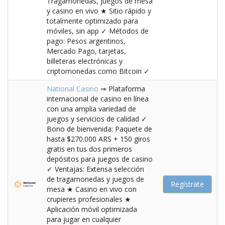
Tragamonedas, juegos de mesa
y casino en vivo ★ Sitio rápido y
totalmente optimizado para
móviles, sin app ✓ Métodos de
pago: Pesos argentinos,
Mercado Pago, tarjetas,
billeteras electrónicas y
criptomonedas como Bitcoin ✓
National Casino
⇒ Plataforma
internacional de casino en línea
con una amplia variedad de
juegos y servicios de calidad ✓
Bono de bienvenida: Paquete de
hasta $270.000 ARS + 150 giros
gratis en tus dos primeros
depósitos para juegos de casino
✓ Ventajas: Extensa selección
de tragamonedas y juegos de
Regístrate
mesa ★ Casino en vivo con
crupieres profesionales ★
Aplicación móvil optimizada
para jugar en cualquier