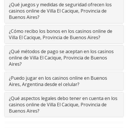
¿Qué juegos y medidas de seguridad ofrecen los
casinos online de Villa El Cacique, Provincia de
Buenos Aires?
¿Cómo recibo los bonos en los casinos online de
Villa El Cacique, Provincia de Buenos Aires?
¿Qué métodos de pago se aceptan en los casinos
online de Villa El Cacique, Provincia de Buenos
Aires?
¿Puedo jugar en los casinos online en Buenos
Aires, Argentina desde el celular?
¿Qué aspectos legales debo tener en cuenta en los
casinos online de Villa El Cacique, Provincia de
Buenos Aires?