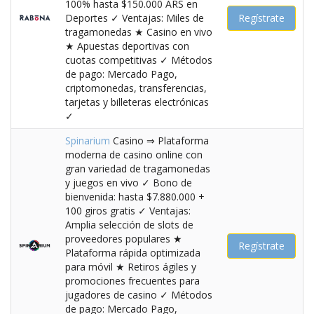
100% hasta $150.000 ARS en
Deportes ✓ Ventajas: Miles de
Regístrate
tragamonedas ★ Casino en vivo
★ Apuestas deportivas con
cuotas competitivas ✓ Métodos
de pago: Mercado Pago,
criptomonedas, transferencias,
tarjetas y billeteras electrónicas
✓
Spinarium
Casino ⇒ Plataforma
moderna de casino online con
gran variedad de tragamonedas
y juegos en vivo ✓ Bono de
bienvenida: hasta $7.880.000 +
100 giros gratis ✓ Ventajas:
Amplia selección de slots de
proveedores populares ★
Regístrate
Plataforma rápida optimizada
para móvil ★ Retiros ágiles y
promociones frecuentes para
jugadores de casino ✓ Métodos
de pago: Mercado Pago,