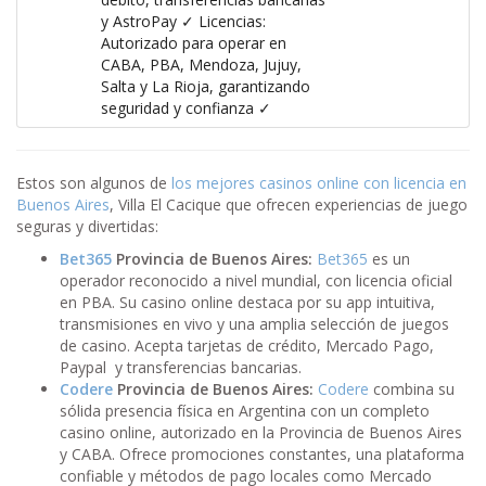
y AstroPay ✓ Licencias:
Autorizado para operar en
CABA, PBA, Mendoza, Jujuy,
Salta y La Rioja, garantizando
seguridad y confianza ✓
Estos son algunos de
los mejores casinos online con licencia en
Buenos Aires
, Villa El Cacique que ofrecen experiencias de juego
seguras y divertidas:
Bet365
Provincia de Buenos Aires:
Bet365
es un
operador reconocido a nivel mundial, con licencia oficial
en PBA. Su casino online destaca por su app intuitiva,
transmisiones en vivo y una amplia selección de juegos
de casino. Acepta tarjetas de crédito, Mercado Pago,
Paypal y transferencias bancarias.
Codere
Provincia de Buenos Aires:
Codere
combina su
sólida presencia física en Argentina con un completo
casino online, autorizado en la Provincia de Buenos Aires
y CABA. Ofrece promociones constantes, una plataforma
confiable y métodos de pago locales como Mercado