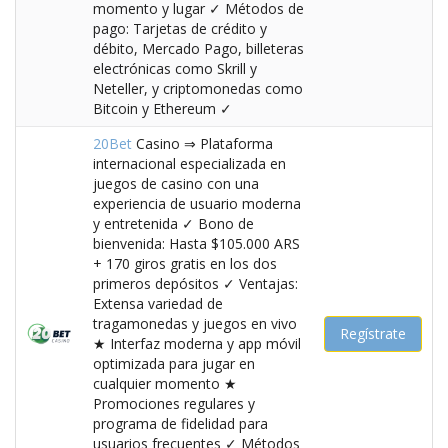
momento y lugar ✓ Métodos de
pago: Tarjetas de crédito y
débito, Mercado Pago, billeteras
electrónicas como Skrill y
Neteller, y criptomonedas como
Bitcoin y Ethereum ✓
20Bet
Casino ⇒ Plataforma
internacional especializada en
juegos de casino con una
experiencia de usuario moderna
y entretenida ✓ Bono de
bienvenida: Hasta $105.000 ARS
+ 170 giros gratis en los dos
primeros depósitos ✓ Ventajas:
Extensa variedad de
tragamonedas y juegos en vivo
Regístrate
★ Interfaz moderna y app móvil
optimizada para jugar en
cualquier momento ★
Promociones regulares y
programa de fidelidad para
usuarios frecuentes ✓ Métodos