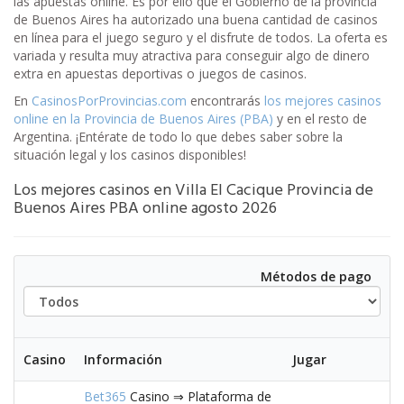
las apuestas online. Es por ello que el Gobierno de la provincia
de Buenos Aires ha autorizado una buena cantidad de casinos
en línea para el juego seguro y el disfrute de todos. La oferta es
variada y resulta muy atractiva para conseguir algo de dinero
extra en apuestas deportivas o juegos de casinos.
En
CasinosPorProvincias.com
encontrarás
los mejores casinos
online en la Provincia de Buenos Aires (PBA)
y en el resto de
Argentina. ¡Entérate de todo lo que debes saber sobre la
situación legal y los casinos disponibles!
Los mejores casinos en Villa El Cacique Provincia de
Buenos Aires PBA online agosto 2026
Métodos de pago
Casino
Información
Jugar
Bet365
Casino ⇒ Plataforma de