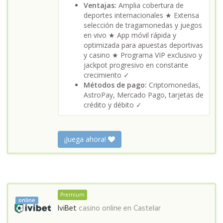
Ventajas:
Amplia cobertura de
deportes internacionales ★ Extensa
selección de tragamonedas y juegos
en vivo ★ App móvil rápida y
optimizada para apuestas deportivas
y casino ★ Programa VIP exclusivo y
jackpot progresivo en constante
crecimiento ✓
Métodos de pago:
Criptomonedas,
AstroPay, Mercado Pago, tarjetas de
crédito y débito ✓
¡Juega ahora!
Premium
online
IviBet
casino online en
Castelar