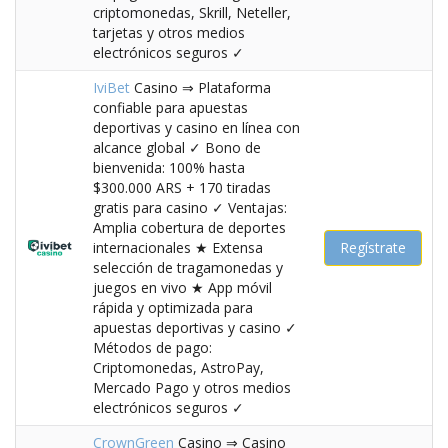
criptomonedas, Skrill, Neteller,
tarjetas y otros medios
electrónicos seguros ✓
IviBet
Casino ⇒ Plataforma
confiable para apuestas
deportivas y casino en línea con
alcance global ✓ Bono de
bienvenida: 100% hasta
$300.000 ARS + 170 tiradas
gratis para casino ✓ Ventajas:
Amplia cobertura de deportes
internacionales ★ Extensa
Regístrate
selección de tragamonedas y
juegos en vivo ★ App móvil
rápida y optimizada para
apuestas deportivas y casino ✓
Métodos de pago:
Criptomonedas, AstroPay,
Mercado Pago y otros medios
electrónicos seguros ✓
CrownGreen
Casino ⇒ Casino