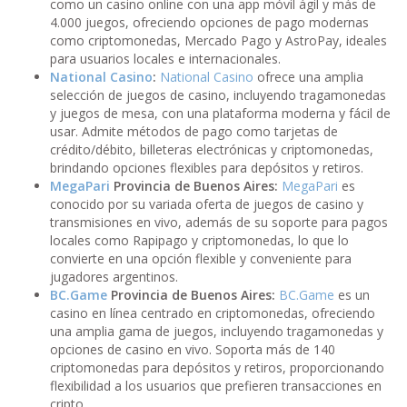
como un casino online con una app móvil ágil y más de
4.000 juegos, ofreciendo opciones de pago modernas
como criptomonedas, Mercado Pago y AstroPay, ideales
para usuarios locales e internacionales.
National Casino
:
National Casino
ofrece una amplia
selección de juegos de casino, incluyendo tragamonedas
y juegos de mesa, con una plataforma moderna y fácil de
usar. Admite métodos de pago como tarjetas de
crédito/débito, billeteras electrónicas y criptomonedas,
brindando opciones flexibles para depósitos y retiros.
MegaPari
Provincia de Buenos Aires:
MegaPari
es
conocido por su variada oferta de juegos de casino y
transmisiones en vivo, además de su soporte para pagos
locales como Rapipago y criptomonedas, lo que lo
convierte en una opción flexible y conveniente para
jugadores argentinos.
BC.Game
Provincia de Buenos Aires:
BC.Game
es un
casino en línea centrado en criptomonedas, ofreciendo
una amplia gama de juegos, incluyendo tragamonedas y
opciones de casino en vivo. Soporta más de 140
criptomonedas para depósitos y retiros, proporcionando
flexibilidad a los usuarios que prefieren transacciones en
cripto.