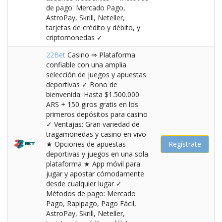
de pago: Mercado Pago,
AstroPay, Skrill, Neteller,
tarjetas de crédito y débito, y
criptomonedas ✓
22Bet
Casino ⇒ Plataforma
confiable con una amplia
selección de juegos y apuestas
deportivas ✓ Bono de
bienvenida: Hasta $1.500.000
ARS + 150 giros gratis en los
primeros depósitos para casino
✓ Ventajas: Gran variedad de
tragamonedas y casino en vivo
★ Opciones de apuestas
Regístrate
deportivas y juegos en una sola
plataforma ★ App móvil para
jugar y apostar cómodamente
desde cualquier lugar ✓
Métodos de pago: Mercado
Pago, Rapipago, Pago Fácil,
AstroPay, Skrill, Neteller,