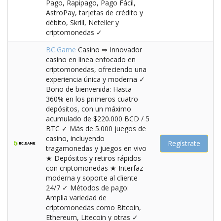
Pago, Rapipago, Pago Fácil,
AstroPay, tarjetas de crédito y
débito, Skrill, Neteller y
criptomonedas ✓
BC.Game
Casino ⇒ Innovador
casino en línea enfocado en
criptomonedas, ofreciendo una
experiencia única y moderna ✓
Bono de bienvenida: Hasta
360% en los primeros cuatro
depósitos, con un máximo
acumulado de $220.000 BCD / 5
BTC ✓ Más de 5.000 juegos de
casino, incluyendo
Regístrate
tragamonedas y juegos en vivo
★ Depósitos y retiros rápidos
con criptomonedas ★ Interfaz
moderna y soporte al cliente
24/7 ✓ Métodos de pago:
Amplia variedad de
criptomonedas como Bitcoin,
Ethereum, Litecoin y otras ✓