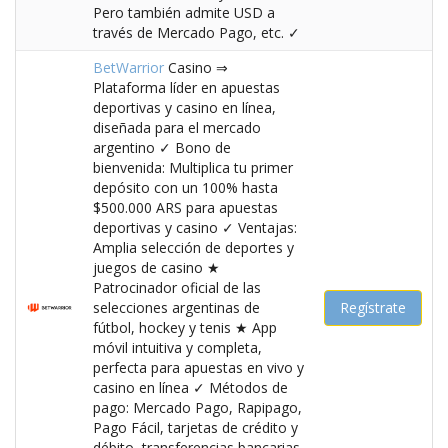
Pero también admite USD a
través de Mercado Pago, etc. ✓
BetWarrior
Casino ⇒
Plataforma líder en apuestas
deportivas y casino en línea,
diseñada para el mercado
argentino ✓ Bono de
bienvenida: Multiplica tu primer
depósito con un 100% hasta
$500.000 ARS para apuestas
deportivas y casino ✓ Ventajas:
Amplia selección de deportes y
juegos de casino ★
Patrocinador oficial de las
selecciones argentinas de
Regístrate
fútbol, hockey y tenis ★ App
móvil intuitiva y completa,
perfecta para apuestas en vivo y
casino en línea ✓ Métodos de
pago: Mercado Pago, Rapipago,
Pago Fácil, tarjetas de crédito y
débito, transferencias bancarias