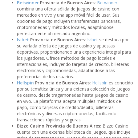
Betwinner
Provincia de Buenos Aires:
Betwinner
combina una oferta sólida de juegos de casino con
mercados en vivo y una app móvil fácil de usar. Sus
opciones de pago incluyen transferencias bancarias,
criptomonedas y métodos locales, adaptándose
perfectamente al mercado argentino.
Ivibet
Provincia de Buenos Aires:
Ivibet
se destaca por
su variada oferta de juegos de casino y apuestas
deportivas, proporcionando una experiencia integral para
los jugadores. Ofrece métodos de pago locales e
internacionales, incluyendo tarjetas de crédito, billeteras
electrónicas y criptomonedas, adaptándose a las
preferencias de los usuarios.
Hellspin
Provincia de Buenos Aires:
Hellspin
es conocido
por su temática única y una extensa colección de juegos
de casino, desde tragamonedas hasta juegos de casino
en vivo. La plataforma acepta múltiples métodos de
pago, como tarjetas de crédito/débito, billeteras
electrónicas y diversas criptomonedas, facilitando
transacciones rápidas y seguras.
Bizzo Casino Provincia de Buenos Aires:
Bizzo Casino
cuenta con una extensa biblioteca de juegos, que incluye