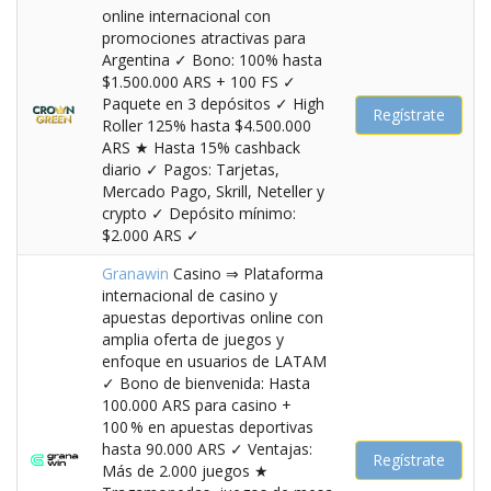
online internacional con
promociones atractivas para
Argentina ✓ Bono: 100% hasta
$1.500.000 ARS + 100 FS ✓
Paquete en 3 depósitos ✓ High
Regístrate
Roller 125% hasta $4.500.000
ARS ★ Hasta 15% cashback
diario ✓ Pagos: Tarjetas,
Mercado Pago, Skrill, Neteller y
crypto ✓ Depósito mínimo:
$2.000 ARS ✓
Granawin
Casino ⇒ Plataforma
internacional de casino y
apuestas deportivas online con
amplia oferta de juegos y
enfoque en usuarios de LATAM
✓ Bono de bienvenida: Hasta
100.000 ARS para casino +
100 % en apuestas deportivas
hasta 90.000 ARS ✓ Ventajas:
Regístrate
Más de 2.000 juegos ★