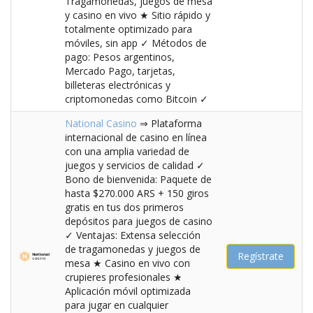
Tragamonedas, juegos de mesa
y casino en vivo ★ Sitio rápido y
totalmente optimizado para
móviles, sin app ✓ Métodos de
pago: Pesos argentinos,
Mercado Pago, tarjetas,
billeteras electrónicas y
criptomonedas como Bitcoin ✓
National Casino
⇒ Plataforma
internacional de casino en línea
con una amplia variedad de
juegos y servicios de calidad ✓
Bono de bienvenida: Paquete de
hasta $270.000 ARS + 150 giros
gratis en tus dos primeros
depósitos para juegos de casino
✓ Ventajas: Extensa selección
de tragamonedas y juegos de
Regístrate
mesa ★ Casino en vivo con
crupieres profesionales ★
Aplicación móvil optimizada
para jugar en cualquier