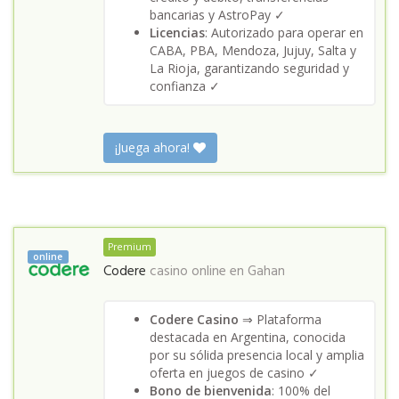
bancarias y AstroPay ✓
Licencias
: Autorizado para operar en
CABA, PBA, Mendoza, Jujuy, Salta y
La Rioja, garantizando seguridad y
confianza ✓
¡Juega ahora!
Premium
online
Codere
casino online en
Gahan
Codere Casino
⇒ Plataforma
destacada en Argentina, conocida
por su sólida presencia local y amplia
oferta en juegos de casino ✓
Bono de bienvenida
: 100% del