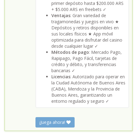
primer depósito hasta $200.000 ARS
+ $5.000 ARS en freebets ✓
Ventajas
: Gran variedad de
tragamonedas y juegos en vivo ★
Depósitos y retiros disponibles en
sus locales físicos ★ App móvil
optimizada para disfrutar del casino
desde cualquier lugar ✓
Métodos de pago
: Mercado Pago,
Rapipago, Pago Fácil, tarjetas de
crédito y débito, y transferencias
bancarias ✓
Licencias
: Autorizado para operar en
la Ciudad Autónoma de Buenos Aires
(CABA), Mendoza y la Provincia de
Buenos Aires, garantizando un
entorno regulado y seguro ✓
¡Juega ahora!