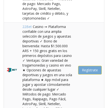
de pago: Mercado Pago,
AstroPay, Skrill, Neteller,
tarjetas de crédito y débito, y
criptomonedas ✓
22Bet
Casino ⇒ Plataforma
confiable con una amplia
selección de juegos y apuestas
deportivas ✓ Bono de
bienvenida: Hasta $1.500.000
ARS + 150 giros gratis en los
primeros depósitos para casino
✓ Ventajas: Gran variedad de
tragamonedas y casino en vivo
★ Opciones de apuestas
Regístrate
deportivas y juegos en una sola
plataforma ★ App móvil para
jugar y apostar cómodamente
desde cualquier lugar ✓
Métodos de pago: Mercado
Pago, Rapipago, Pago Fácil,
AstroPay, Skrill, Neteller,