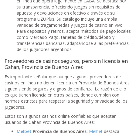
en línea que opera legalmente en CABA. Se destaca por
su transparencia, ofreciendo juegos sin requisitos de
apuesta y devoluciones en efectivo a través de su
programa UZUPlus. Su catálogo incluye una amplia
variedad de tragamonedas y juegos de casino en vivo.
Para depósitos y retiros, acepta métodos de pago locales
como Mercado Pago, tarjetas de crédito/débito y
transferencias bancarias, adaptándose a las preferencias
de los jugadores argentinos.
Proveedores de casinos seguros, pero sin licencia en
Gahan, Provincia de Buenos Aires
Es importante señalar que aunque algunos proveedores de
casinos en línea no tienen licencia en Provincia de Buenos Aires,
siguen siendo seguros y dignos de confianza. La razón de ello
es que tienen licencia en otros países, donde cumplen con
normas estrictas para respetar la seguridad y privacidad de los
jugadores.
Estos son algunos casinos online confiables que aceptan
usuarios de Gahan Provincia de Buenos Aires:
Melbet
Provincia de Buenos Aires:
Melbet
destaca