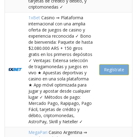
tarjetas de crédito y débito, y
criptomonedas ✓
1xBet
Casino ⇒ Plataforma
internacional con una amplia
oferta de juegos de casino y
experiencia reconocida ✓ Bono
de bienvenida: Paquete de hasta
$2.080.000 ARS + 150 giros
gratis en los primeros depósitos
✓ Ventajas: Extensa selección
de tragamonedas y juegos en
Regístrate
vivo ★ Apuestas deportivas y
casino en una sola plataforma
★ App móvil optimizada para
jugar y apostar desde cualquier
lugar ✓ Métodos de pago:
Mercado Pago, Rapipago, Pago
Fácil, tarjetas de crédito y
débito, criptomonedas,
AstroPay, Skrill y Neteller ✓
MegaPari
Casino Argentina ⇒