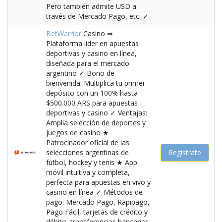
Pero también admite USD a
través de Mercado Pago, etc. ✓
BetWarrior
Casino ⇒
Plataforma líder en apuestas
deportivas y casino en línea,
diseñada para el mercado
argentino ✓ Bono de
bienvenida: Multiplica tu primer
depósito con un 100% hasta
$500.000 ARS para apuestas
deportivas y casino ✓ Ventajas:
Amplia selección de deportes y
juegos de casino ★
Patrocinador oficial de las
selecciones argentinas de
Regístrate
fútbol, hockey y tenis ★ App
móvil intuitiva y completa,
perfecta para apuestas en vivo y
casino en línea ✓ Métodos de
pago: Mercado Pago, Rapipago,
Pago Fácil, tarjetas de crédito y
débito, transferencias bancarias