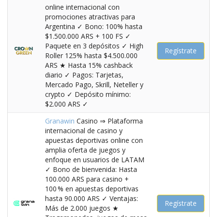
online internacional con
promociones atractivas para
Argentina ✓ Bono: 100% hasta
$1.500.000 ARS + 100 FS ✓
Paquete en 3 depósitos ✓ High
Regístrate
Roller 125% hasta $4.500.000
ARS ★ Hasta 15% cashback
diario ✓ Pagos: Tarjetas,
Mercado Pago, Skrill, Neteller y
crypto ✓ Depósito mínimo:
$2.000 ARS ✓
Granawin
Casino ⇒ Plataforma
internacional de casino y
apuestas deportivas online con
amplia oferta de juegos y
enfoque en usuarios de LATAM
✓ Bono de bienvenida: Hasta
100.000 ARS para casino +
100 % en apuestas deportivas
hasta 90.000 ARS ✓ Ventajas:
Regístrate
Más de 2.000 juegos ★