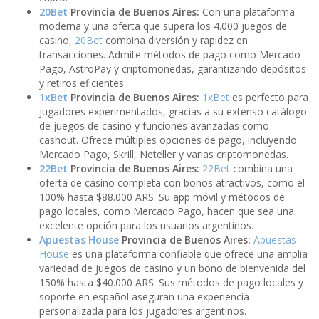
20Bet
Provincia de Buenos Aires:
Con una plataforma
moderna y una oferta que supera los 4.000 juegos de
casino,
20Bet
combina diversión y rapidez en
transacciones. Admite métodos de pago como Mercado
Pago, AstroPay y criptomonedas, garantizando depósitos
y retiros eficientes.
1xBet
Provincia de Buenos Aires:
1xBet
es perfecto para
jugadores experimentados, gracias a su extenso catálogo
de juegos de casino y funciones avanzadas como
cashout. Ofrece múltiples opciones de pago, incluyendo
Mercado Pago, Skrill, Neteller y varias criptomonedas.
22Bet
Provincia de Buenos Aires:
22Bet
combina una
oferta de casino completa con bonos atractivos, como el
100% hasta $88.000 ARS. Su app móvil y métodos de
pago locales, como Mercado Pago, hacen que sea una
excelente opción para los usuarios argentinos.
Apuestas House
Provincia de Buenos Aires:
Apuestas
House
es una plataforma confiable que ofrece una amplia
variedad de juegos de casino y un bono de bienvenida del
150% hasta $40.000 ARS. Sus métodos de pago locales y
soporte en español aseguran una experiencia
personalizada para los jugadores argentinos.