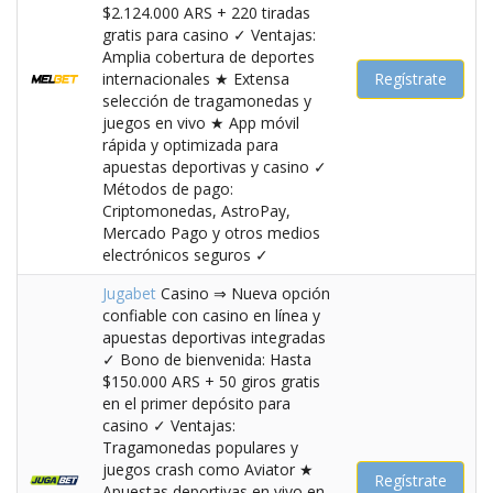
$2.124.000 ARS + 220 tiradas
gratis para casino ✓ Ventajas:
Amplia cobertura de deportes
internacionales ★ Extensa
Regístrate
selección de tragamonedas y
juegos en vivo ★ App móvil
rápida y optimizada para
apuestas deportivas y casino ✓
Métodos de pago:
Criptomonedas, AstroPay,
Mercado Pago y otros medios
electrónicos seguros ✓
Jugabet
Casino ⇒ Nueva opción
confiable con casino en línea y
apuestas deportivas integradas
✓ Bono de bienvenida: Hasta
$150.000 ARS + 50 giros gratis
en el primer depósito para
casino ✓ Ventajas:
Tragamonedas populares y
juegos crash como Aviator ★
Regístrate
Apuestas deportivas en vivo en