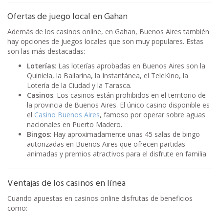
Ofertas de juego local en Gahan
Además de los casinos online, en Gahan, Buenos Aires también
hay opciones de juegos locales que son muy populares. Estas
son las más destacadas:
Loterías
: Las loterías aprobadas en Buenos Aires son la
Quiniela, la Bailarina, la Instantánea, el TeleKino, la
Lotería de la Ciudad y la Tarasca.
Casinos
: Los casinos están prohibidos en el territorio de
la provincia de Buenos Aires. El único casino disponible es
el
Casino Buenos Aires
, famoso por operar sobre aguas
nacionales en Puerto Madero.
Bingos
: Hay aproximadamente unas 45 salas de bingo
autorizadas en Buenos Aires que ofrecen partidas
animadas y premios atractivos para el disfrute en familia.
Ventajas de los casinos en línea
Cuando apuestas en casinos online disfrutas de beneficios
como: