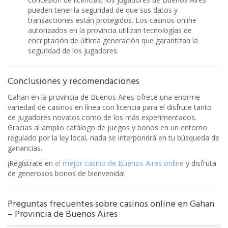
pueden tener la seguridad de que sus datos y
transacciones están protegidos. Los casinos online
autorizados en la provincia utilizan tecnologías de
encriptación de última generación que garantizan la
seguridad de los jugadores.
Conclusiones y recomendaciones
Gahan en la provincia de Buenos Aires ofrece una enorme
variedad de casinos en línea con licencia para el disfrute tanto
de jugadores novatos como de los más experimentados.
Gracias al amplio catálogo de juegos y bonos en un entorno
regulado por la ley local, nada se interpondrá en tu búsqueda de
ganancias.
¡Regístrate en
el mejor casino de Buenos Aires online
y disfruta
de generosos bonos de bienvenida!
Preguntas frecuentes sobre casinos online en Gahan
– Provincia de Buenos Aires