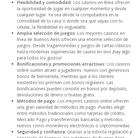
Flexibilidad y comodidad:
Los casinos en línea ofrecen
la oportunidad de jugar en cualquier momento y desde
cualquier lugar. Ya sea desde la computadora en la
comodidad de tu casa o donde sea que vayas con tu
celular, la flexibilidad es inigualable.
Amplia selección de juegos:
Los mejores casinos en
línea de Buenos Aires ofrecen una enorme selección de
juegos. Desde tragamonedas y juegos de cartas clásicos
hasta modernas experiencias de casino en vivo ¡hay algo
para todos los gustos!
Bonificaciones y promociones atractivas:
Los casinos
online suelen atraer a jugadores nuevos con generosos
bonos de bienvenida, mientras que a los clientes
existentes los premian con bonos regulares. Las
bonificaciones pueden consistir en bonos por depósito,
devoluciones de dinero o tiradas gratis.
Métodos de pago:
Los mejores casinos online ofrecen
una gran variedad de métodos de pago. Puedes elegir
entre métodos tradicionales como tarjetas de crédito,
Mercado Pago y transferencias bancarias y métodos
nuevos como monederos electrónicos o criptomonedas.
Seguridad y confianza:
Gracias a la estricta regulación y
concesión de licencias, los jugadores de Buenos Aires