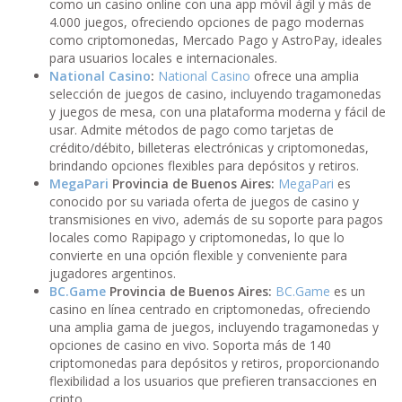
como un casino online con una app móvil ágil y más de
4.000 juegos, ofreciendo opciones de pago modernas
como criptomonedas, Mercado Pago y AstroPay, ideales
para usuarios locales e internacionales.
National Casino
:
National Casino
ofrece una amplia
selección de juegos de casino, incluyendo tragamonedas
y juegos de mesa, con una plataforma moderna y fácil de
usar. Admite métodos de pago como tarjetas de
crédito/débito, billeteras electrónicas y criptomonedas,
brindando opciones flexibles para depósitos y retiros.
MegaPari
Provincia de Buenos Aires:
MegaPari
es
conocido por su variada oferta de juegos de casino y
transmisiones en vivo, además de su soporte para pagos
locales como Rapipago y criptomonedas, lo que lo
convierte en una opción flexible y conveniente para
jugadores argentinos.
BC.Game
Provincia de Buenos Aires:
BC.Game
es un
casino en línea centrado en criptomonedas, ofreciendo
una amplia gama de juegos, incluyendo tragamonedas y
opciones de casino en vivo. Soporta más de 140
criptomonedas para depósitos y retiros, proporcionando
flexibilidad a los usuarios que prefieren transacciones en
cripto.