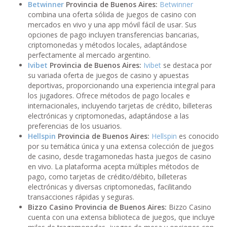
Betwinner
Provincia de Buenos Aires:
Betwinner
combina una oferta sólida de juegos de casino con
mercados en vivo y una app móvil fácil de usar. Sus
opciones de pago incluyen transferencias bancarias,
criptomonedas y métodos locales, adaptándose
perfectamente al mercado argentino.
Ivibet
Provincia de Buenos Aires:
Ivibet
se destaca por
su variada oferta de juegos de casino y apuestas
deportivas, proporcionando una experiencia integral para
los jugadores. Ofrece métodos de pago locales e
internacionales, incluyendo tarjetas de crédito, billeteras
electrónicas y criptomonedas, adaptándose a las
preferencias de los usuarios.
Hellspin
Provincia de Buenos Aires:
Hellspin
es conocido
por su temática única y una extensa colección de juegos
de casino, desde tragamonedas hasta juegos de casino
en vivo. La plataforma acepta múltiples métodos de
pago, como tarjetas de crédito/débito, billeteras
electrónicas y diversas criptomonedas, facilitando
transacciones rápidas y seguras.
Bizzo Casino Provincia de Buenos Aires:
Bizzo Casino
cuenta con una extensa biblioteca de juegos, que incluye