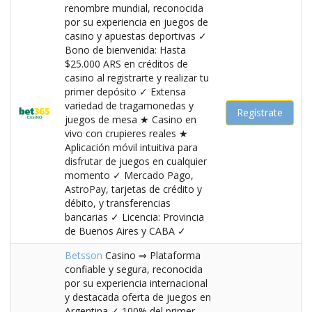
renombre mundial, reconocida
por su experiencia en juegos de
casino y apuestas deportivas ✓
Bono de bienvenida: Hasta
$25.000 ARS en créditos de
casino al registrarte y realizar tu
primer depósito ✓ Extensa
variedad de tragamonedas y
Regístrate
juegos de mesa ★ Casino en
vivo con crupieres reales ★
Aplicación móvil intuitiva para
disfrutar de juegos en cualquier
momento ✓ Mercado Pago,
AstroPay, tarjetas de crédito y
débito, y transferencias
bancarias ✓ Licencia: Provincia
de Buenos Aires y CABA ✓
Betsson
Casino ⇒ Plataforma
confiable y segura, reconocida
por su experiencia internacional
y destacada oferta de juegos en
Argentina ✓ 100% del primer