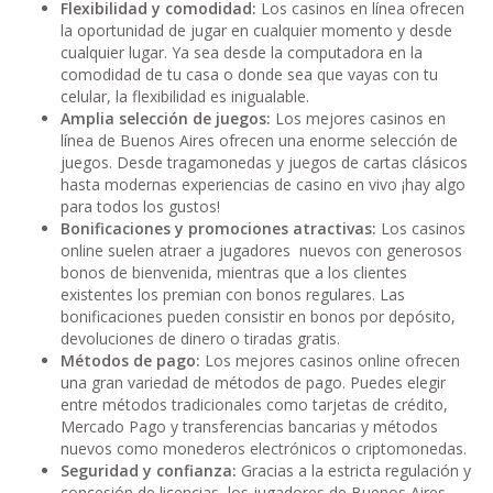
Flexibilidad y comodidad:
Los casinos en línea ofrecen
la oportunidad de jugar en cualquier momento y desde
cualquier lugar. Ya sea desde la computadora en la
comodidad de tu casa o donde sea que vayas con tu
celular, la flexibilidad es inigualable.
Amplia selección de juegos:
Los mejores casinos en
línea de Buenos Aires ofrecen una enorme selección de
juegos. Desde tragamonedas y juegos de cartas clásicos
hasta modernas experiencias de casino en vivo ¡hay algo
para todos los gustos!
Bonificaciones y promociones atractivas:
Los casinos
online suelen atraer a jugadores nuevos con generosos
bonos de bienvenida, mientras que a los clientes
existentes los premian con bonos regulares. Las
bonificaciones pueden consistir en bonos por depósito,
devoluciones de dinero o tiradas gratis.
Métodos de pago:
Los mejores casinos online ofrecen
una gran variedad de métodos de pago. Puedes elegir
entre métodos tradicionales como tarjetas de crédito,
Mercado Pago y transferencias bancarias y métodos
nuevos como monederos electrónicos o criptomonedas.
Seguridad y confianza:
Gracias a la estricta regulación y
concesión de licencias, los jugadores de Buenos Aires