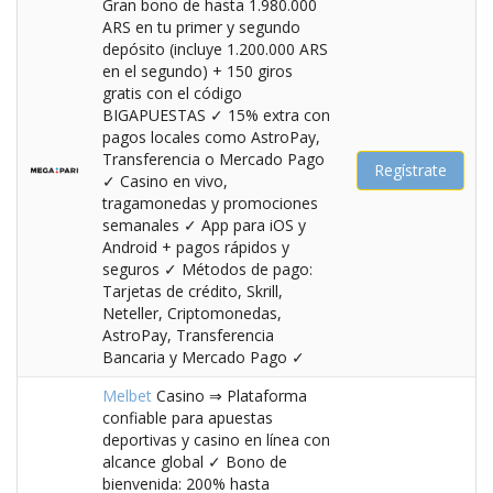
Gran bono de hasta 1.980.000
ARS en tu primer y segundo
depósito (incluye 1.200.000 ARS
en el segundo) + 150 giros
gratis con el código
BIGAPUESTAS ✓ 15% extra con
pagos locales como AstroPay,
Transferencia o Mercado Pago
Regístrate
✓ Casino en vivo,
tragamonedas y promociones
semanales ✓ App para iOS y
Android + pagos rápidos y
seguros ✓ Métodos de pago:
Tarjetas de crédito, Skrill,
Neteller, Criptomonedas,
AstroPay, Transferencia
Bancaria y Mercado Pago ✓
Melbet
Casino ⇒ Plataforma
confiable para apuestas
deportivas y casino en línea con
alcance global ✓ Bono de
bienvenida: 200% hasta