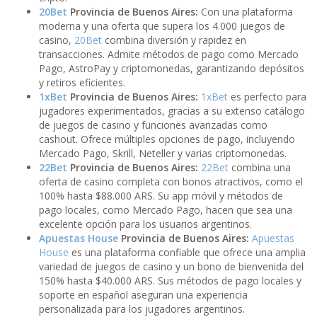
20Bet
Provincia de Buenos Aires:
Con una plataforma
moderna y una oferta que supera los 4.000 juegos de
casino,
20Bet
combina diversión y rapidez en
transacciones. Admite métodos de pago como Mercado
Pago, AstroPay y criptomonedas, garantizando depósitos
y retiros eficientes.
1xBet
Provincia de Buenos Aires:
1xBet
es perfecto para
jugadores experimentados, gracias a su extenso catálogo
de juegos de casino y funciones avanzadas como
cashout. Ofrece múltiples opciones de pago, incluyendo
Mercado Pago, Skrill, Neteller y varias criptomonedas.
22Bet
Provincia de Buenos Aires:
22Bet
combina una
oferta de casino completa con bonos atractivos, como el
100% hasta $88.000 ARS. Su app móvil y métodos de
pago locales, como Mercado Pago, hacen que sea una
excelente opción para los usuarios argentinos.
Apuestas House
Provincia de Buenos Aires:
Apuestas
House
es una plataforma confiable que ofrece una amplia
variedad de juegos de casino y un bono de bienvenida del
150% hasta $40.000 ARS. Sus métodos de pago locales y
soporte en español aseguran una experiencia
personalizada para los jugadores argentinos.