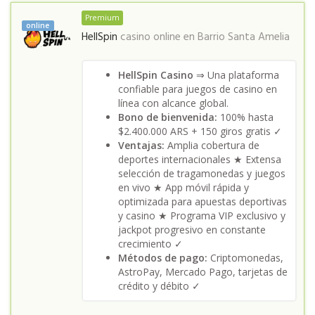
Premium
online
HellSpin
casino online en
Barrio Santa Amelia
HellSpin Casino
⇒ Una plataforma
confiable para juegos de casino en
línea con alcance global.
Bono de bienvenida:
100% hasta
$2.400.000 ARS + 150 giros gratis ✓
Ventajas:
Amplia cobertura de
deportes internacionales ★ Extensa
selección de tragamonedas y juegos
en vivo ★ App móvil rápida y
optimizada para apuestas deportivas
y casino ★ Programa VIP exclusivo y
jackpot progresivo en constante
crecimiento ✓
Métodos de pago:
Criptomonedas,
AstroPay, Mercado Pago, tarjetas de
crédito y débito ✓