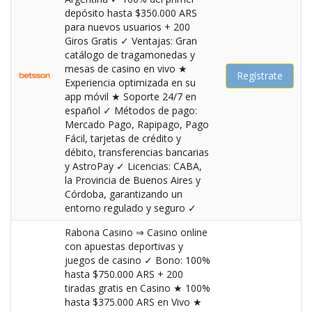
depósito hasta $350.000 ARS
para nuevos usuarios + 200
Giros Gratis ✓ Ventajas: Gran
catálogo de tragamonedas y
mesas de casino en vivo ★
Regístrate
Experiencia optimizada en su
app móvil ★ Soporte 24/7 en
español ✓ Métodos de pago:
Mercado Pago, Rapipago, Pago
Fácil, tarjetas de crédito y
débito, transferencias bancarias
y AstroPay ✓ Licencias: CABA,
la Provincia de Buenos Aires y
Córdoba, garantizando un
entorno regulado y seguro ✓
Rabona Casino ⇒ Casino online
con apuestas deportivas y
juegos de casino ✓ Bono: 100%
hasta $750.000 ARS + 200
tiradas gratis en Casino ★ 100%
hasta $375.000 ARS en Vivo ★