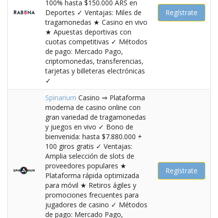
100% hasta $150.000 ARS en
Deportes ✓ Ventajas: Miles de
Regístrate
tragamonedas ★ Casino en vivo
★ Apuestas deportivas con
cuotas competitivas ✓ Métodos
de pago: Mercado Pago,
criptomonedas, transferencias,
tarjetas y billeteras electrónicas
✓
Spinarium
Casino ⇒ Plataforma
moderna de casino online con
gran variedad de tragamonedas
y juegos en vivo ✓ Bono de
bienvenida: hasta $7.880.000 +
100 giros gratis ✓ Ventajas:
Amplia selección de slots de
proveedores populares ★
Regístrate
Plataforma rápida optimizada
para móvil ★ Retiros ágiles y
promociones frecuentes para
jugadores de casino ✓ Métodos
de pago: Mercado Pago,