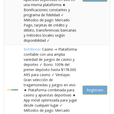
una misma plataforma ★
Bonificaciones constantes y
programa de fidelidad ✓
Métodos de pago: Mercado
Pago, tarjetas de crédito y
débito, transferencias bancarias
y métodos locales según
disponibilidad ✓
BetWinner
Casino ⇒ Plataforma
confiable con una amplia
variedad de juegos de casino y
deportes ✓ Bono: 100% del
primer depósito hasta $178.000
ARS para casino ✓ Ventajas:
Gran selección de
tragamonedas y juegos en vivo
★ Plataforma combinada para
Regístrate
casino y apuestas deportivas ★
App móvil optimizada para jugar
desde cualquier lugar ✓
Métodos de pago: Mercado