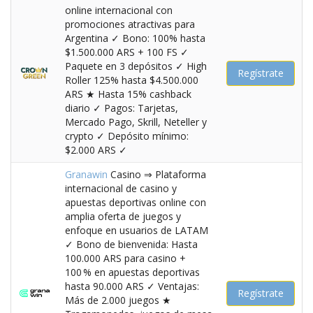
online internacional con
promociones atractivas para
Argentina ✓ Bono: 100% hasta
$1.500.000 ARS + 100 FS ✓
Paquete en 3 depósitos ✓ High
Regístrate
Roller 125% hasta $4.500.000
ARS ★ Hasta 15% cashback
diario ✓ Pagos: Tarjetas,
Mercado Pago, Skrill, Neteller y
crypto ✓ Depósito mínimo:
$2.000 ARS ✓
Granawin
Casino ⇒ Plataforma
internacional de casino y
apuestas deportivas online con
amplia oferta de juegos y
enfoque en usuarios de LATAM
✓ Bono de bienvenida: Hasta
100.000 ARS para casino +
100 % en apuestas deportivas
hasta 90.000 ARS ✓ Ventajas:
Regístrate
Más de 2.000 juegos ★