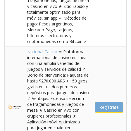
Tragamonedas, juegos de mesa
y casino en vivo ★ Sitio rápido y
totalmente optimizado para
móviles, sin app ✓ Métodos de
pago: Pesos argentinos,
Mercado Pago, tarjetas,
billeteras electrónicas y
criptomonedas como Bitcoin ✓
National Casino
⇒ Plataforma
internacional de casino en línea
con una amplia variedad de
juegos y servicios de calidad ✓
Bono de bienvenida: Paquete de
hasta $270.000 ARS + 150 giros
gratis en tus dos primeros
depósitos para juegos de casino
✓ Ventajas: Extensa selección
de tragamonedas y juegos de
Regístrate
mesa ★ Casino en vivo con
crupieres profesionales ★
Aplicación móvil optimizada
para jugar en cualquier