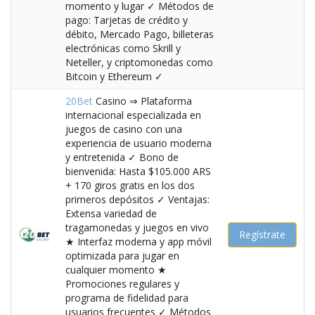
momento y lugar ✓ Métodos de
pago: Tarjetas de crédito y
débito, Mercado Pago, billeteras
electrónicas como Skrill y
Neteller, y criptomonedas como
Bitcoin y Ethereum ✓
20Bet
Casino ⇒ Plataforma
internacional especializada en
juegos de casino con una
experiencia de usuario moderna
y entretenida ✓ Bono de
bienvenida: Hasta $105.000 ARS
+ 170 giros gratis en los dos
primeros depósitos ✓ Ventajas:
Extensa variedad de
tragamonedas y juegos en vivo
Regístrate
★ Interfaz moderna y app móvil
optimizada para jugar en
cualquier momento ★
Promociones regulares y
programa de fidelidad para
usuarios frecuentes ✓ Métodos