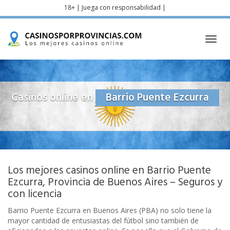
Skip
18+ | Juega con responsabilidad |
to
main
content
Toggl
navig
Casinos online en
Barrio Puente Ezcurra
Los mejores casinos online en Barrio Puente
Ezcurra, Provincia de Buenos Aires – Seguros y
con licencia
Barrio Puente Ezcurra en Buenos Aires (PBA) no solo tiene la
mayor cantidad de entusiastas del fútbol sino también de