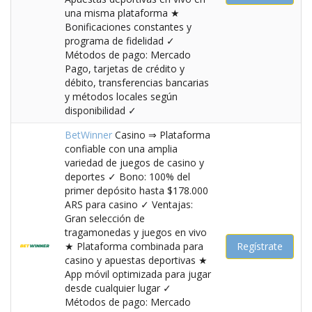
una misma plataforma ★
Bonificaciones constantes y
programa de fidelidad ✓
Métodos de pago: Mercado
Pago, tarjetas de crédito y
débito, transferencias bancarias
y métodos locales según
disponibilidad ✓
BetWinner
Casino ⇒ Plataforma
confiable con una amplia
variedad de juegos de casino y
deportes ✓ Bono: 100% del
primer depósito hasta $178.000
ARS para casino ✓ Ventajas:
Gran selección de
tragamonedas y juegos en vivo
★ Plataforma combinada para
Regístrate
casino y apuestas deportivas ★
App móvil optimizada para jugar
desde cualquier lugar ✓
Métodos de pago: Mercado