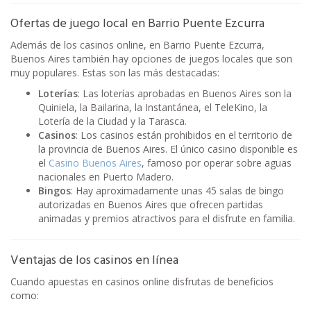
Ofertas de juego local en Barrio Puente Ezcurra
Además de los casinos online, en Barrio Puente Ezcurra,
Buenos Aires también hay opciones de juegos locales que son
muy populares. Estas son las más destacadas:
Loterías
: Las loterías aprobadas en Buenos Aires son la
Quiniela, la Bailarina, la Instantánea, el TeleKino, la
Lotería de la Ciudad y la Tarasca.
Casinos
: Los casinos están prohibidos en el territorio de
la provincia de Buenos Aires. El único casino disponible es
el
Casino Buenos Aires
, famoso por operar sobre aguas
nacionales en Puerto Madero.
Bingos
: Hay aproximadamente unas 45 salas de bingo
autorizadas en Buenos Aires que ofrecen partidas
animadas y premios atractivos para el disfrute en familia.
Ventajas de los casinos en línea
Cuando apuestas en casinos online disfrutas de beneficios
como: