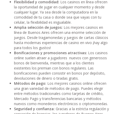
Flexibilidad y comodidad:
Los casinos en línea ofrecen
la oportunidad de jugar en cualquier momento y desde
cualquier lugar. Ya sea desde la computadora en la
comodidad de tu casa o donde sea que vayas con tu
celular, la flexibilidad es inigualable.
Amplia selección de juegos:
Los mejores casinos en
línea de Buenos Aires ofrecen una enorme selección de
juegos. Desde tragamonedas y juegos de cartas clásicos
hasta modernas experiencias de casino en vivo ¡hay algo
para todos los gustos!
Bonificaciones y promociones atractivas:
Los casinos
online suelen atraer a jugadores nuevos con generosos
bonos de bienvenida, mientras que a los clientes
existentes los premian con bonos regulares. Las
bonificaciones pueden consistir en bonos por depósito,
devoluciones de dinero o tiradas gratis.
Métodos de pago:
Los mejores casinos online ofrecen
una gran variedad de métodos de pago. Puedes elegir
entre métodos tradicionales como tarjetas de crédito,
Mercado Pago y transferencias bancarias y métodos
nuevos como monederos electrónicos o criptomonedas.
Seguridad y confianza:
Gracias a la estricta regulación y
concesión de licencias, los jugadores de Buenos Aires