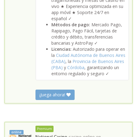
tragamonedas y mesas de casino en
vivo ★ Experiencia optimizada en su
app móvil ★ Soporte 24/7 en
español ✓
Métodos de pago:
Mercado Pago,
Rapipago, Pago Fácil, tarjetas de
crédito y débito, transferencias
bancarias y AstroPay ✓
Licencias:
Autorizado para operar en
la
Ciudad Autónoma de Buenos Aires
(CABA)
, la
Provincia de Buenos Aires
(PBA)
y
Córdoba
, garantizando un
entorno regulado y seguro ✓
¡Juega ahora!
Premium
online