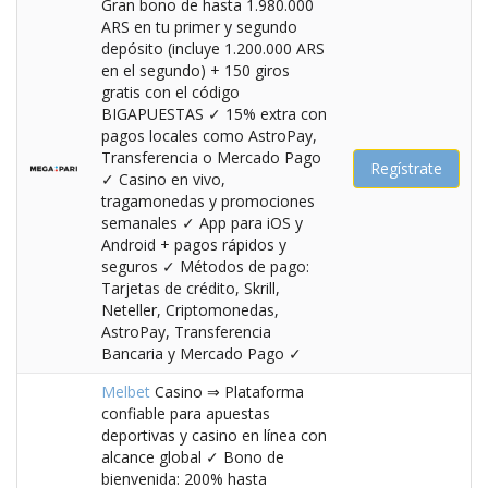
Gran bono de hasta 1.980.000
ARS en tu primer y segundo
depósito (incluye 1.200.000 ARS
en el segundo) + 150 giros
gratis con el código
BIGAPUESTAS ✓ 15% extra con
pagos locales como AstroPay,
Transferencia o Mercado Pago
Regístrate
✓ Casino en vivo,
tragamonedas y promociones
semanales ✓ App para iOS y
Android + pagos rápidos y
seguros ✓ Métodos de pago:
Tarjetas de crédito, Skrill,
Neteller, Criptomonedas,
AstroPay, Transferencia
Bancaria y Mercado Pago ✓
Melbet
Casino ⇒ Plataforma
confiable para apuestas
deportivas y casino en línea con
alcance global ✓ Bono de
bienvenida: 200% hasta