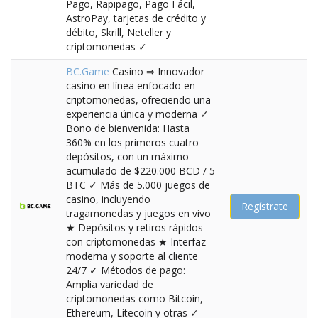
Pago, Rapipago, Pago Fácil,
AstroPay, tarjetas de crédito y
débito, Skrill, Neteller y
criptomonedas ✓
BC.Game
Casino ⇒ Innovador
casino en línea enfocado en
criptomonedas, ofreciendo una
experiencia única y moderna ✓
Bono de bienvenida: Hasta
360% en los primeros cuatro
depósitos, con un máximo
acumulado de $220.000 BCD / 5
BTC ✓ Más de 5.000 juegos de
casino, incluyendo
Regístrate
tragamonedas y juegos en vivo
★ Depósitos y retiros rápidos
con criptomonedas ★ Interfaz
moderna y soporte al cliente
24/7 ✓ Métodos de pago:
Amplia variedad de
criptomonedas como Bitcoin,
Ethereum, Litecoin y otras ✓