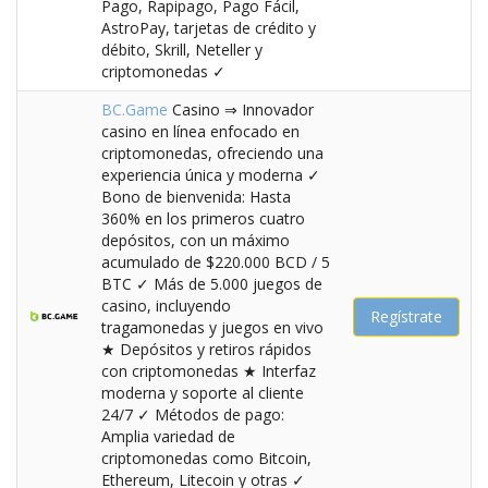
Pago, Rapipago, Pago Fácil,
AstroPay, tarjetas de crédito y
débito, Skrill, Neteller y
criptomonedas ✓
BC.Game
Casino ⇒ Innovador
casino en línea enfocado en
criptomonedas, ofreciendo una
experiencia única y moderna ✓
Bono de bienvenida: Hasta
360% en los primeros cuatro
depósitos, con un máximo
acumulado de $220.000 BCD / 5
BTC ✓ Más de 5.000 juegos de
casino, incluyendo
Regístrate
tragamonedas y juegos en vivo
★ Depósitos y retiros rápidos
con criptomonedas ★ Interfaz
moderna y soporte al cliente
24/7 ✓ Métodos de pago:
Amplia variedad de
criptomonedas como Bitcoin,
Ethereum, Litecoin y otras ✓