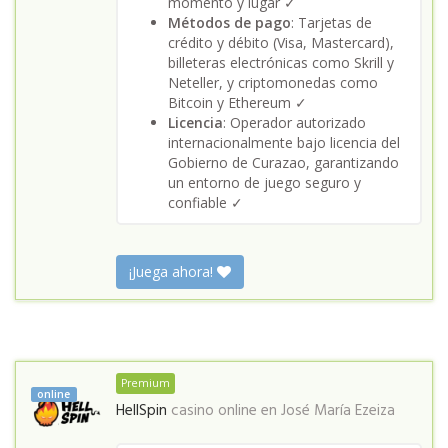
momento y lugar ✓
Métodos de pago
: Tarjetas de
crédito y débito (Visa, Mastercard),
billeteras electrónicas como Skrill y
Neteller, y criptomonedas como
Bitcoin y Ethereum ✓
Licencia
: Operador autorizado
internacionalmente bajo licencia del
Gobierno de Curazao, garantizando
un entorno de juego seguro y
confiable ✓
¡Juega ahora!
Premium
online
HellSpin
casino online en
José María Ezeiza