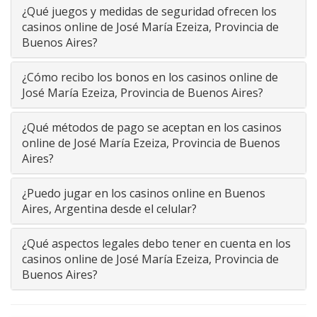
¿Qué juegos y medidas de seguridad ofrecen los
casinos online de José María Ezeiza, Provincia de
Buenos Aires?
¿Cómo recibo los bonos en los casinos online de
José María Ezeiza, Provincia de Buenos Aires?
¿Qué métodos de pago se aceptan en los casinos
online de José María Ezeiza, Provincia de Buenos
Aires?
¿Puedo jugar en los casinos online en Buenos
Aires, Argentina desde el celular?
¿Qué aspectos legales debo tener en cuenta en los
casinos online de José María Ezeiza, Provincia de
Buenos Aires?