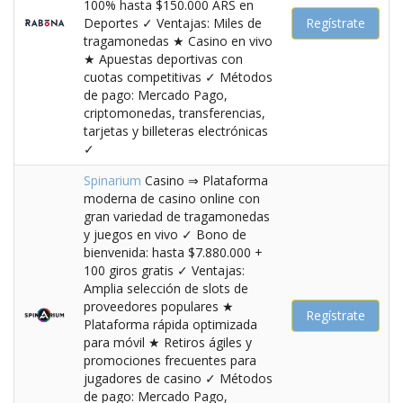
100% hasta $150.000 ARS en
Deportes ✓ Ventajas: Miles de
Regístrate
tragamonedas ★ Casino en vivo
★ Apuestas deportivas con
cuotas competitivas ✓ Métodos
de pago: Mercado Pago,
criptomonedas, transferencias,
tarjetas y billeteras electrónicas
✓
Spinarium
Casino ⇒ Plataforma
moderna de casino online con
gran variedad de tragamonedas
y juegos en vivo ✓ Bono de
bienvenida: hasta $7.880.000 +
100 giros gratis ✓ Ventajas:
Amplia selección de slots de
proveedores populares ★
Regístrate
Plataforma rápida optimizada
para móvil ★ Retiros ágiles y
promociones frecuentes para
jugadores de casino ✓ Métodos
de pago: Mercado Pago,