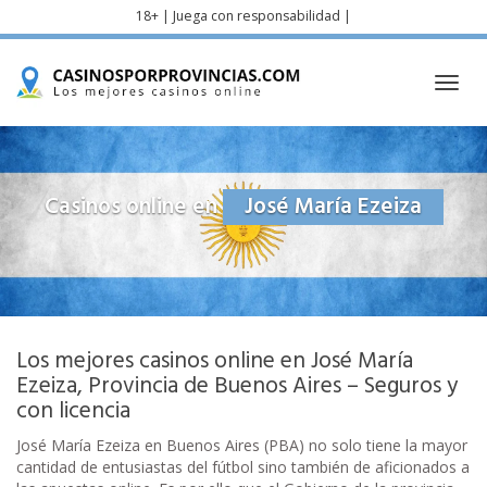
Skip
18+ | Juega con responsabilidad |
to
main
content
Toggl
navig
Casinos online en
José María Ezeiza
Los mejores casinos online en José María
Ezeiza, Provincia de Buenos Aires – Seguros y
con licencia
José María Ezeiza en Buenos Aires (PBA) no solo tiene la mayor
cantidad de entusiastas del fútbol sino también de aficionados a