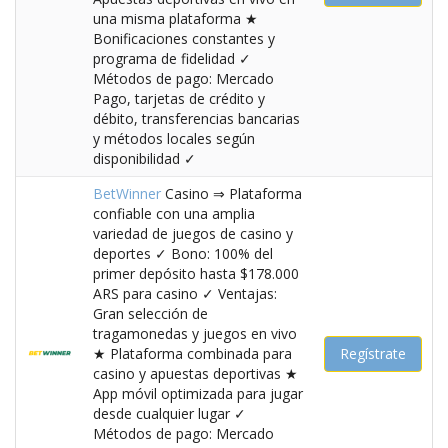
una misma plataforma ★
Bonificaciones constantes y
programa de fidelidad ✓
Métodos de pago: Mercado
Pago, tarjetas de crédito y
débito, transferencias bancarias
y métodos locales según
disponibilidad ✓
BetWinner
Casino ⇒ Plataforma
confiable con una amplia
variedad de juegos de casino y
deportes ✓ Bono: 100% del
primer depósito hasta $178.000
ARS para casino ✓ Ventajas:
Gran selección de
tragamonedas y juegos en vivo
★ Plataforma combinada para
Regístrate
casino y apuestas deportivas ★
App móvil optimizada para jugar
desde cualquier lugar ✓
Métodos de pago: Mercado