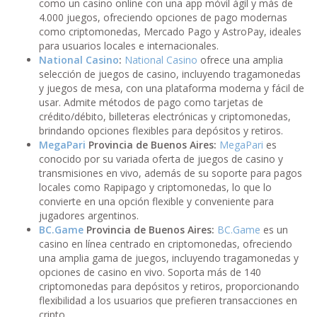
como un casino online con una app móvil ágil y más de
4.000 juegos, ofreciendo opciones de pago modernas
como criptomonedas, Mercado Pago y AstroPay, ideales
para usuarios locales e internacionales.
National Casino
:
National Casino
ofrece una amplia
selección de juegos de casino, incluyendo tragamonedas
y juegos de mesa, con una plataforma moderna y fácil de
usar. Admite métodos de pago como tarjetas de
crédito/débito, billeteras electrónicas y criptomonedas,
brindando opciones flexibles para depósitos y retiros.
MegaPari
Provincia de Buenos Aires:
MegaPari
es
conocido por su variada oferta de juegos de casino y
transmisiones en vivo, además de su soporte para pagos
locales como Rapipago y criptomonedas, lo que lo
convierte en una opción flexible y conveniente para
jugadores argentinos.
BC.Game
Provincia de Buenos Aires:
BC.Game
es un
casino en línea centrado en criptomonedas, ofreciendo
una amplia gama de juegos, incluyendo tragamonedas y
opciones de casino en vivo. Soporta más de 140
criptomonedas para depósitos y retiros, proporcionando
flexibilidad a los usuarios que prefieren transacciones en
cripto.