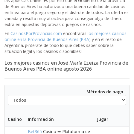
las apuestas online. Es por ello que el Gobierno de la provincia
de Buenos Aires ha autorizado una buena cantidad de casinos
en línea para el juego seguro y el disfrute de todos. La oferta es
variada y resulta muy atractiva para conseguir algo de dinero
extra en apuestas deportivas o juegos de casinos.
En
CasinosPorProvincias.com
encontrarás
los mejores casinos
online en la Provincia de Buenos Aires (PBA)
y en el resto de
Argentina. ¡Entérate de todo lo que debes saber sobre la
situación legal y los casinos disponibles!
Los mejores casinos en José María Ezeiza Provincia de
Buenos Aires PBA online agosto 2026
Métodos de pago
Casino
Información
Jugar
Bet365
Casino ⇒ Plataforma de