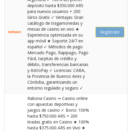
depósito hasta $350.000 ARS
para nuevos usuarios + 200
Giros Gratis ✓ Ventajas: Gran
catálogo de tragamonedas y
mesas de casino en vivo ★
Regístrate
Experiencia optimizada en su
app móvil ★ Soporte 24/7 en
español ✓ Métodos de pago:
Mercado Pago, Rapipago, Pago
Fácil, tarjetas de crédito y
débito, transferencias bancarias
y AstroPay ✓ Licencias: CABA,
la Provincia de Buenos Aires y
Córdoba, garantizando un
entorno regulado y seguro ✓
Rabona Casino ⇒ Casino online
con apuestas deportivas y
juegos de casino ✓ Bono: 100%
hasta $750.000 ARS + 200
tiradas gratis en Casino ★ 100%
hasta $375.000 ARS en Vivo ★