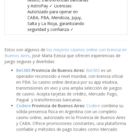
y AstroPay ✓ Licencias:
Autorizado para operar en
CABA, PBA, Mendoza, Jujuy,
Salta y La Rioja, garantizando
seguridad y confianza ✓
Estos son algunos de
los mejores casinos online con licencia en
Buenos Aires
, José María Ezeiza que ofrecen experiencias de
juego seguras y divertidas:
Bet365
Provincia de Buenos Aires:
Bet365
es un
operador reconocido a nivel mundial, con licencia oficial
en PBA. Su casino online destaca por su app intuitiva,
transmisiones en vivo y una amplia selección de juegos
de casino. Acepta tarjetas de crédito, Mercado Pago,
Paypal y transferencias bancarias.
Codere
Provincia de Buenos Aires:
Codere
combina su
sólida presencia física en Argentina con un completo
casino online, autorizado en la Provincia de Buenos Aires
y CABA. Ofrece promociones constantes, una plataforma
confiable y métodos de pago locales como Mercado