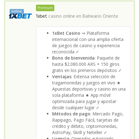
Premium
online
1xbet
casino online en
Balneario Oriente
1xBet Casino
⇒ Plataforma
internacional con una amplia oferta
de juegos de casino y experiencia
reconocida ✓
Bono de bienvenida
: Paquete de
hasta $2.080.000 ARS + 150 giros
gratis en los primeros depósitos ✓
Ventajas
: Extensa selección de
tragamonedas y juegos en vivo ★
Apuestas deportivas y casino en una
sola plataforma ★ App móvil
optimizada para jugar y apostar
desde cualquier lugar ✓
Métodos de pago
: Mercado Pago,
Rapipago, Pago Fácil, tarjetas de
crédito y débito, criptomonedas,
AstroPay, Skrill y Neteller ✓
Licencia
: Operador autorizado