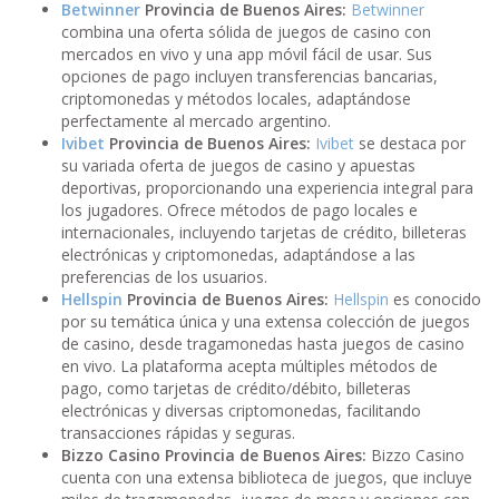
Betwinner
Provincia de Buenos Aires:
Betwinner
combina una oferta sólida de juegos de casino con
mercados en vivo y una app móvil fácil de usar. Sus
opciones de pago incluyen transferencias bancarias,
criptomonedas y métodos locales, adaptándose
perfectamente al mercado argentino.
Ivibet
Provincia de Buenos Aires:
Ivibet
se destaca por
su variada oferta de juegos de casino y apuestas
deportivas, proporcionando una experiencia integral para
los jugadores. Ofrece métodos de pago locales e
internacionales, incluyendo tarjetas de crédito, billeteras
electrónicas y criptomonedas, adaptándose a las
preferencias de los usuarios.
Hellspin
Provincia de Buenos Aires:
Hellspin
es conocido
por su temática única y una extensa colección de juegos
de casino, desde tragamonedas hasta juegos de casino
en vivo. La plataforma acepta múltiples métodos de
pago, como tarjetas de crédito/débito, billeteras
electrónicas y diversas criptomonedas, facilitando
transacciones rápidas y seguras.
Bizzo Casino Provincia de Buenos Aires:
Bizzo Casino
cuenta con una extensa biblioteca de juegos, que incluye