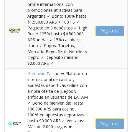
online internacional con
promociones atractivas para
Argentina ✓ Bono: 100% hasta
$1.500.000 ARS + 100 FS ✓
Paquete en 3 depósitos ✓ High
Regístrate
Roller 125% hasta $4.500.000
ARS ★ Hasta 15% cashback
diario ✓ Pagos: Tarjetas,
Mercado Pago, Skrill, Neteller y
crypto ✓ Depósito mínimo:
$2.000 ARS ✓
Granawin
Casino ⇒ Plataforma
internacional de casino y
apuestas deportivas online con
amplia oferta de juegos y
enfoque en usuarios de LATAM
✓ Bono de bienvenida: Hasta
100.000 ARS para casino +
100 % en apuestas deportivas
hasta 90.000 ARS ✓ Ventajas:
Regístrate
Más de 2.000 juegos ★