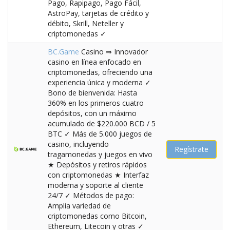
Pago, Rapipago, Pago Fácil,
AstroPay, tarjetas de crédito y
débito, Skrill, Neteller y
criptomonedas ✓
BC.Game
Casino ⇒ Innovador
casino en línea enfocado en
criptomonedas, ofreciendo una
experiencia única y moderna ✓
Bono de bienvenida: Hasta
360% en los primeros cuatro
depósitos, con un máximo
acumulado de $220.000 BCD / 5
BTC ✓ Más de 5.000 juegos de
casino, incluyendo
Regístrate
tragamonedas y juegos en vivo
★ Depósitos y retiros rápidos
con criptomonedas ★ Interfaz
moderna y soporte al cliente
24/7 ✓ Métodos de pago:
Amplia variedad de
criptomonedas como Bitcoin,
Ethereum, Litecoin y otras ✓