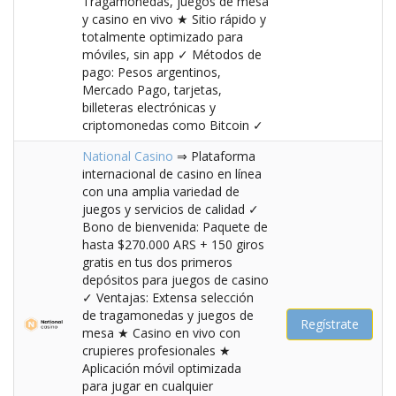
Tragamonedas, juegos de mesa
y casino en vivo ★ Sitio rápido y
totalmente optimizado para
móviles, sin app ✓ Métodos de
pago: Pesos argentinos,
Mercado Pago, tarjetas,
billeteras electrónicas y
criptomonedas como Bitcoin ✓
National Casino
⇒ Plataforma
internacional de casino en línea
con una amplia variedad de
juegos y servicios de calidad ✓
Bono de bienvenida: Paquete de
hasta $270.000 ARS + 150 giros
gratis en tus dos primeros
depósitos para juegos de casino
✓ Ventajas: Extensa selección
de tragamonedas y juegos de
Regístrate
mesa ★ Casino en vivo con
crupieres profesionales ★
Aplicación móvil optimizada
para jugar en cualquier