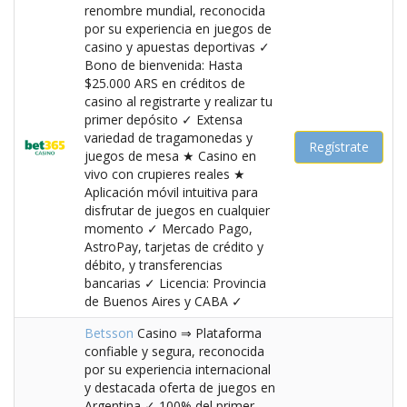
renombre mundial, reconocida
por su experiencia en juegos de
casino y apuestas deportivas ✓
Bono de bienvenida: Hasta
$25.000 ARS en créditos de
casino al registrarte y realizar tu
primer depósito ✓ Extensa
variedad de tragamonedas y
Regístrate
juegos de mesa ★ Casino en
vivo con crupieres reales ★
Aplicación móvil intuitiva para
disfrutar de juegos en cualquier
momento ✓ Mercado Pago,
AstroPay, tarjetas de crédito y
débito, y transferencias
bancarias ✓ Licencia: Provincia
de Buenos Aires y CABA ✓
Betsson
Casino ⇒ Plataforma
confiable y segura, reconocida
por su experiencia internacional
y destacada oferta de juegos en
Argentina ✓ 100% del primer