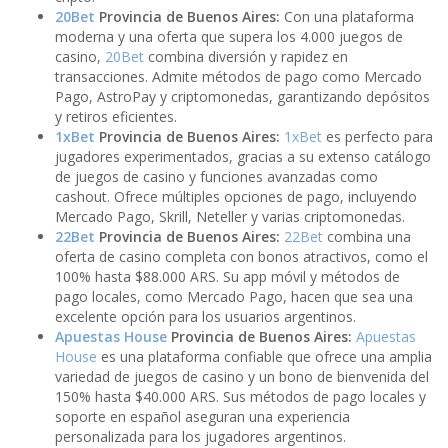
20Bet
Provincia de Buenos Aires:
Con una plataforma
moderna y una oferta que supera los 4.000 juegos de
casino,
20Bet
combina diversión y rapidez en
transacciones. Admite métodos de pago como Mercado
Pago, AstroPay y criptomonedas, garantizando depósitos
y retiros eficientes.
1xBet
Provincia de Buenos Aires:
1xBet
es perfecto para
jugadores experimentados, gracias a su extenso catálogo
de juegos de casino y funciones avanzadas como
cashout. Ofrece múltiples opciones de pago, incluyendo
Mercado Pago, Skrill, Neteller y varias criptomonedas.
22Bet
Provincia de Buenos Aires:
22Bet
combina una
oferta de casino completa con bonos atractivos, como el
100% hasta $88.000 ARS. Su app móvil y métodos de
pago locales, como Mercado Pago, hacen que sea una
excelente opción para los usuarios argentinos.
Apuestas House
Provincia de Buenos Aires:
Apuestas
House
es una plataforma confiable que ofrece una amplia
variedad de juegos de casino y un bono de bienvenida del
150% hasta $40.000 ARS. Sus métodos de pago locales y
soporte en español aseguran una experiencia
personalizada para los jugadores argentinos.