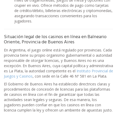
miles de tragamonedas, juegos de mesa y opciones con
crupier en vivo. Ofrece métodos de pago como tarjetas
de crédito/débito, billeteras electrónicas y criptomonedas,
asegurando transacciones convenientes para los
jugadores.
Situación legal de los casinos en línea en Balneario
Oriente, Provincia de Buenos Aires
En Argentina, el juego online está regulado por provincias. Cada
provincia tiene su propio organismo gubernamental o autoridad
responsable de otorgar licencias, y Buenos Aires no es una
excepción. En Buenos Aires, cuya capital política y administrativa
es La Plata, la autoridad competente es el
Instituto Provincial de
Juegos y Casinos
, con sede en la Calle 46 Nº 581 en La Plata.
El Gobierno de Buenos Aires ha establecido directrices claras y
procedimientos de concesión de licencias para las plataformas
de casinos en línea con el fin de garantizar que todas las
actividades sean legales y seguras. De esa manera, los
jugadores pueden confiar en que los casinos en línea con
licencia cumplen la ley y ofrecen un ambiente de apuestas justo.