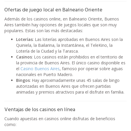
Ofertas de juego local en Balneario Oriente
Además de los casinos online, en Balneario Oriente, Buenos
Aires también hay opciones de juegos locales que son muy
populares. Estas son las más destacadas:
Loterías
: Las loterías aprobadas en Buenos Aires son la
Quiniela, la Bailarina, la Instantánea, el TeleKino, la
Lotería de la Ciudad y la Tarasca.
Casinos
: Los casinos están prohibidos en el territorio de
la provincia de Buenos Aires. El único casino disponible es
el
Casino Buenos Aires
, famoso por operar sobre aguas
nacionales en Puerto Madero.
Bingos
: Hay aproximadamente unas 45 salas de bingo
autorizadas en Buenos Aires que ofrecen partidas
animadas y premios atractivos para el disfrute en familia.
Ventajas de los casinos en línea
Cuando apuestas en casinos online disfrutas de beneficios
como: