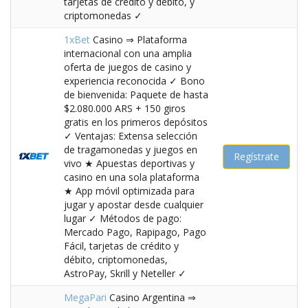
tarjetas de crédito y débito, y
criptomonedas ✓
1xBet
Casino ⇒ Plataforma
internacional con una amplia
oferta de juegos de casino y
experiencia reconocida ✓ Bono
de bienvenida: Paquete de hasta
$2.080.000 ARS + 150 giros
gratis en los primeros depósitos
✓ Ventajas: Extensa selección
de tragamonedas y juegos en
Regístrate
vivo ★ Apuestas deportivas y
casino en una sola plataforma
★ App móvil optimizada para
jugar y apostar desde cualquier
lugar ✓ Métodos de pago:
Mercado Pago, Rapipago, Pago
Fácil, tarjetas de crédito y
débito, criptomonedas,
AstroPay, Skrill y Neteller ✓
MegaPari
Casino Argentina ⇒