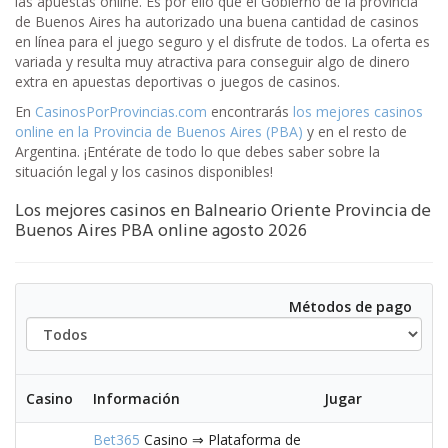
las apuestas online. Es por ello que el Gobierno de la provincia
de Buenos Aires ha autorizado una buena cantidad de casinos
en línea para el juego seguro y el disfrute de todos. La oferta es
variada y resulta muy atractiva para conseguir algo de dinero
extra en apuestas deportivas o juegos de casinos.
En
CasinosPorProvincias.com
encontrarás
los mejores casinos
online en la Provincia de Buenos Aires (PBA)
y en el resto de
Argentina. ¡Entérate de todo lo que debes saber sobre la
situación legal y los casinos disponibles!
Los mejores casinos en Balneario Oriente Provincia de
Buenos Aires PBA online agosto 2026
Métodos de pago
Casino
Información
Jugar
Bet365
Casino ⇒ Plataforma de