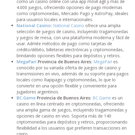
como un casino online con una app móvil ágil y más de
4.000 juegos, ofreciendo opciones de pago modernas
como criptomonedas, Mercado Pago y AstroPay, ideales
para usuarios locales e internacionales.
National Casino
:
National Casino
ofrece una amplia
selección de juegos de casino, incluyendo tragamonedas
y juegos de mesa, con una plataforma moderna y fácil de
usar. Admite métodos de pago como tarjetas de
crédito/débito, billeteras electrónicas y criptomonedas,
brindando opciones flexibles para depósitos y retiros.
MegaPari
Provincia de Buenos Aires:
MegaPari
es
conocido por su variada oferta de juegos de casino y
transmisiones en vivo, además de su soporte para pagos
locales como Rapipago y criptomonedas, lo que lo
convierte en una opción flexible y conveniente para
jugadores argentinos.
BC.Game
Provincia de Buenos Aires:
BC.Game
es un
casino en línea centrado en criptomonedas, ofreciendo
una amplia gama de juegos, incluyendo tragamonedas y
opciones de casino en vivo. Soporta más de 140
criptomonedas para depósitos y retiros, proporcionando
flexibilidad a los usuarios que prefieren transacciones en
cripto.