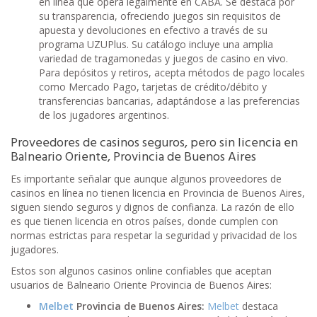
en línea que opera legalmente en CABA. Se destaca por
su transparencia, ofreciendo juegos sin requisitos de
apuesta y devoluciones en efectivo a través de su
programa UZUPlus. Su catálogo incluye una amplia
variedad de tragamonedas y juegos de casino en vivo.
Para depósitos y retiros, acepta métodos de pago locales
como Mercado Pago, tarjetas de crédito/débito y
transferencias bancarias, adaptándose a las preferencias
de los jugadores argentinos.
Proveedores de casinos seguros, pero sin licencia en
Balneario Oriente, Provincia de Buenos Aires
Es importante señalar que aunque algunos proveedores de
casinos en línea no tienen licencia en Provincia de Buenos Aires,
siguen siendo seguros y dignos de confianza. La razón de ello
es que tienen licencia en otros países, donde cumplen con
normas estrictas para respetar la seguridad y privacidad de los
jugadores.
Estos son algunos casinos online confiables que aceptan
usuarios de Balneario Oriente Provincia de Buenos Aires:
Melbet
Provincia de Buenos Aires:
Melbet
destaca