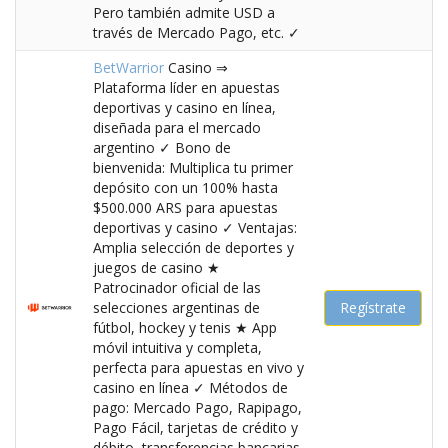
Pero también admite USD a
través de Mercado Pago, etc. ✓
BetWarrior
Casino ⇒
Plataforma líder en apuestas
deportivas y casino en línea,
diseñada para el mercado
argentino ✓ Bono de
bienvenida: Multiplica tu primer
depósito con un 100% hasta
$500.000 ARS para apuestas
deportivas y casino ✓ Ventajas:
Amplia selección de deportes y
juegos de casino ★
Patrocinador oficial de las
selecciones argentinas de
Regístrate
fútbol, hockey y tenis ★ App
móvil intuitiva y completa,
perfecta para apuestas en vivo y
casino en línea ✓ Métodos de
pago: Mercado Pago, Rapipago,
Pago Fácil, tarjetas de crédito y
débito, transferencias bancarias