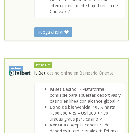
internacionalmente bajo licencia de
Curazao ✓
¡Juega ahora!
Premium
online
IviBet
casino online en
Balneario Oriente
IviBet Casino
⇒ Plataforma
confiable para apuestas deportivas y
casino en línea con alcance global ✓
Bono de bienvenida
: 100% hasta
$300.000 ARS – US$300 + 170
tiradas gratis para casino ✓
Ventajas:
Amplia cobertura de
deportes internacionales ★ Extensa