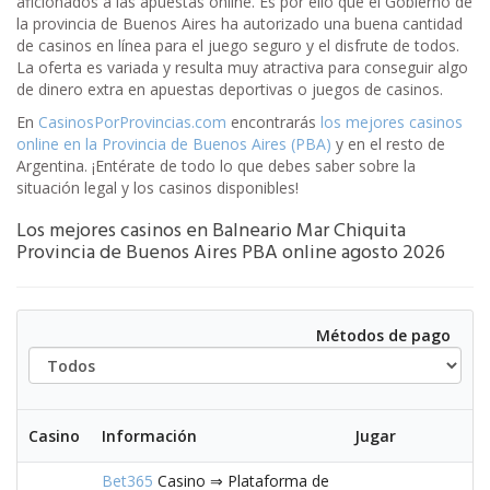
aficionados a las apuestas online. Es por ello que el Gobierno de
la provincia de Buenos Aires ha autorizado una buena cantidad
de casinos en línea para el juego seguro y el disfrute de todos.
La oferta es variada y resulta muy atractiva para conseguir algo
de dinero extra en apuestas deportivas o juegos de casinos.
En
CasinosPorProvincias.com
encontrarás
los mejores casinos
online en la Provincia de Buenos Aires (PBA)
y en el resto de
Argentina. ¡Entérate de todo lo que debes saber sobre la
situación legal y los casinos disponibles!
Los mejores casinos en Balneario Mar Chiquita
Provincia de Buenos Aires PBA online agosto 2026
Métodos de pago
Casino
Información
Jugar
Bet365
Casino ⇒ Plataforma de