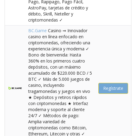
Pago, Rapipago, Pago Fácil,
AstroPay, tarjetas de crédito y
débito, Skrill, Neteller y
criptomonedas ✓
BC.Game
Casino ⇒ Innovador
casino en línea enfocado en
criptomonedas, ofreciendo una
experiencia única y moderna ✓
Bono de bienvenida: Hasta
360% en los primeros cuatro
depósitos, con un máximo
acumulado de $220.000 BCD / 5
BTC ✓ Más de 5.000 juegos de
casino, incluyendo
Regístrate
tragamonedas y juegos en vivo
★ Depósitos y retiros rápidos
con criptomonedas ★ Interfaz
moderna y soporte al cliente
24/7 ✓ Métodos de pago:
Amplia variedad de
criptomonedas como Bitcoin,
Ethereum, Litecoin y otras ✓