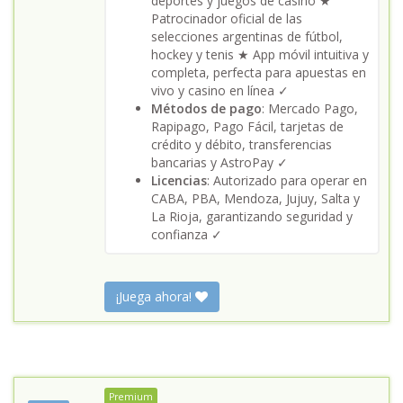
deportes y juegos de casino ★
Patrocinador oficial de las
selecciones argentinas de fútbol,
hockey y tenis ★ App móvil intuitiva y
completa, perfecta para apuestas en
vivo y casino en línea ✓
Métodos de pago
: Mercado Pago,
Rapipago, Pago Fácil, tarjetas de
crédito y débito, transferencias
bancarias y AstroPay ✓
Licencias
: Autorizado para operar en
CABA, PBA, Mendoza, Jujuy, Salta y
La Rioja, garantizando seguridad y
confianza ✓
¡Juega ahora!
Premium