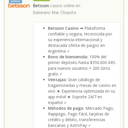
online
Betsson
casino online en
Balneario Mar Chiquita
Betsson Casino ⇒
Plataforma
confiable y segura, reconocida por
su experiencia internacional y
destacada oferta de juegos en
Argentina ✓
Bono de bienvenida:
100% del
primer depósito hasta $350.000 ARS
para nuevos usuarios + 200 Giros
gratis ✓
Ventajas:
Gran catálogo de
tragamonedas y mesas de casino en
vivo ★ Experiencia optimizada en su
app móvil ★ Soporte 24/7 en
español ✓
Métodos de pago:
Mercado Pago,
Rapipago, Pago Fácil, tarjetas de
crédito y débito, transferencias
bancarias y AstroPay ✓