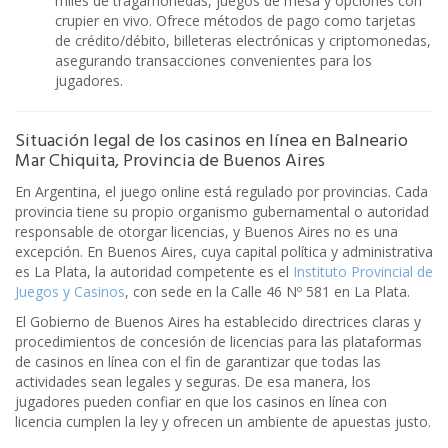
miles de tragamonedas, juegos de mesa y opciones con
crupier en vivo. Ofrece métodos de pago como tarjetas
de crédito/débito, billeteras electrónicas y criptomonedas,
asegurando transacciones convenientes para los
jugadores.
Situación legal de los casinos en línea en Balneario
Mar Chiquita, Provincia de Buenos Aires
En Argentina, el juego online está regulado por provincias. Cada
provincia tiene su propio organismo gubernamental o autoridad
responsable de otorgar licencias, y Buenos Aires no es una
excepción. En Buenos Aires, cuya capital política y administrativa
es La Plata, la autoridad competente es el
Instituto Provincial de
Juegos y Casinos
, con sede en la Calle 46 Nº 581 en La Plata.
El Gobierno de Buenos Aires ha establecido directrices claras y
procedimientos de concesión de licencias para las plataformas
de casinos en línea con el fin de garantizar que todas las
actividades sean legales y seguras. De esa manera, los
jugadores pueden confiar en que los casinos en línea con
licencia cumplen la ley y ofrecen un ambiente de apuestas justo.