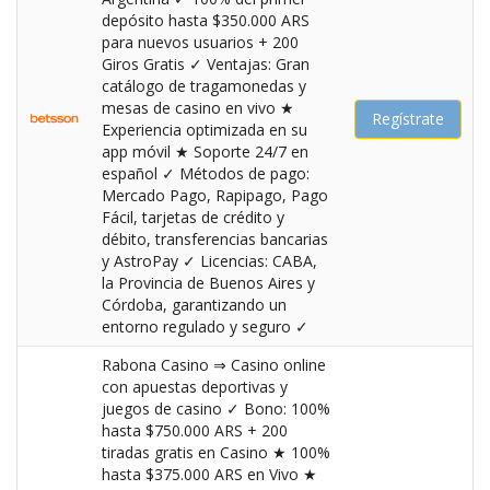
depósito hasta $350.000 ARS
para nuevos usuarios + 200
Giros Gratis ✓ Ventajas: Gran
catálogo de tragamonedas y
mesas de casino en vivo ★
Regístrate
Experiencia optimizada en su
app móvil ★ Soporte 24/7 en
español ✓ Métodos de pago:
Mercado Pago, Rapipago, Pago
Fácil, tarjetas de crédito y
débito, transferencias bancarias
y AstroPay ✓ Licencias: CABA,
la Provincia de Buenos Aires y
Córdoba, garantizando un
entorno regulado y seguro ✓
Rabona Casino ⇒ Casino online
con apuestas deportivas y
juegos de casino ✓ Bono: 100%
hasta $750.000 ARS + 200
tiradas gratis en Casino ★ 100%
hasta $375.000 ARS en Vivo ★