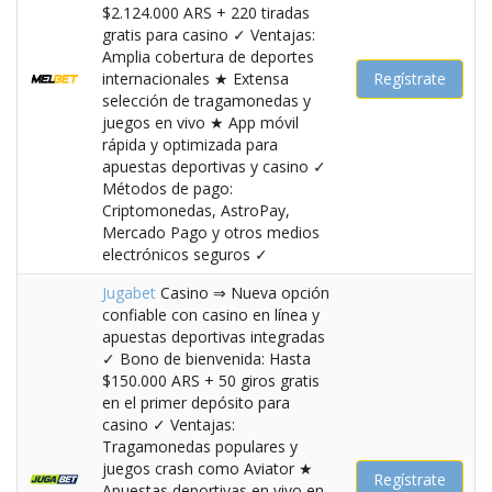
$2.124.000 ARS + 220 tiradas
gratis para casino ✓ Ventajas:
Amplia cobertura de deportes
internacionales ★ Extensa
Regístrate
selección de tragamonedas y
juegos en vivo ★ App móvil
rápida y optimizada para
apuestas deportivas y casino ✓
Métodos de pago:
Criptomonedas, AstroPay,
Mercado Pago y otros medios
electrónicos seguros ✓
Jugabet
Casino ⇒ Nueva opción
confiable con casino en línea y
apuestas deportivas integradas
✓ Bono de bienvenida: Hasta
$150.000 ARS + 50 giros gratis
en el primer depósito para
casino ✓ Ventajas:
Tragamonedas populares y
juegos crash como Aviator ★
Regístrate
Apuestas deportivas en vivo en