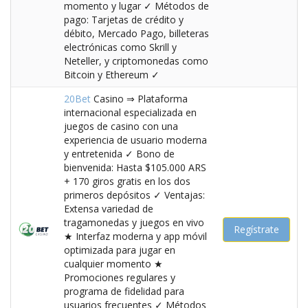
momento y lugar ✓ Métodos de
pago: Tarjetas de crédito y
débito, Mercado Pago, billeteras
electrónicas como Skrill y
Neteller, y criptomonedas como
Bitcoin y Ethereum ✓
20Bet
Casino ⇒ Plataforma
internacional especializada en
juegos de casino con una
experiencia de usuario moderna
y entretenida ✓ Bono de
bienvenida: Hasta $105.000 ARS
+ 170 giros gratis en los dos
primeros depósitos ✓ Ventajas:
Extensa variedad de
tragamonedas y juegos en vivo
Regístrate
★ Interfaz moderna y app móvil
optimizada para jugar en
cualquier momento ★
Promociones regulares y
programa de fidelidad para
usuarios frecuentes ✓ Métodos