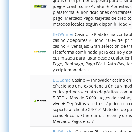
gratis en el primer depósito para casi
juegos crash como Aviator ★ Apuestas 
plataforma ★ Bonificaciones constante
pago: Mercado Pago, tarjetas de crédito 
métodos locales según disponibilidad 
BetWinner
Casino ⇒ Plataforma confiab
casino y deportes ✓ Bono: 100% del pri
casino ✓ Ventajas: Gran selección de t
Plataforma combinada para casino y ap
optimizada para jugar desde cualquier
Pago, Rapipago, Pago Fácil, AstroPay, tarj
y criptomonedas ✓
BC.Game
Casino ⇒ Innovador casino en
ofreciendo una experiencia única y mo
en los primeros cuatro depósitos, con
5 BTC ✓ Más de 5.000 juegos de casino
vivo ★ Depósitos y retiros rápidos con
soporte al cliente 24/7 ✓ Métodos de p
como Bitcoin, Ethereum, Litecoin y otr
Mercado Pago, etc. ✓
BetWarrior
Casino ⇒ Plataforma líder en