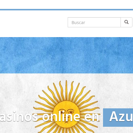
asinos online en
Azu