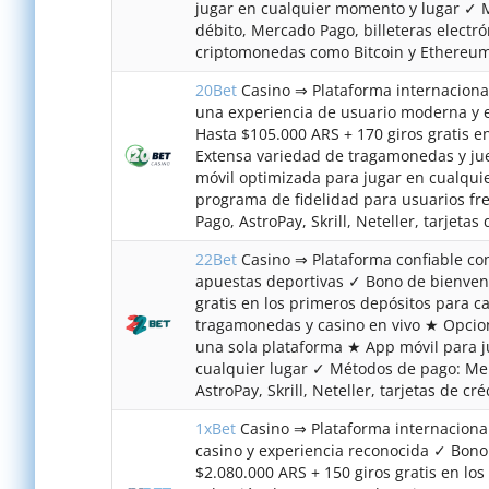
jugar en cualquier momento y lugar ✓ M
débito, Mercado Pago, billeteras electrón
criptomonedas como Bitcoin y Ethereu
20Bet
Casino ⇒ Plataforma internacional
una experiencia de usuario moderna y 
Hasta $105.000 ARS + 170 giros gratis e
Extensa variedad de tragamonedas y ju
móvil optimizada para jugar en cualqu
programa de fidelidad para usuarios f
Pago, AstroPay, Skrill, Neteller, tarjeta
22Bet
Casino ⇒ Plataforma confiable con
apuestas deportivas ✓ Bono de bienveni
gratis en los primeros depósitos para c
tragamonedas y casino en vivo ★ Opcion
una sola plataforma ★ App móvil para 
cualquier lugar ✓ Métodos de pago: Mer
AstroPay, Skrill, Neteller, tarjetas de c
1xBet
Casino ⇒ Plataforma internacional
casino y experiencia reconocida ✓ Bono
$2.080.000 ARS + 150 giros gratis en lo