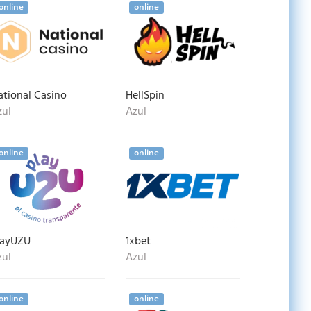
online
online
ational Casino
HellSpin
zul
Azul
online
online
layUZU
1xbet
zul
Azul
online
online