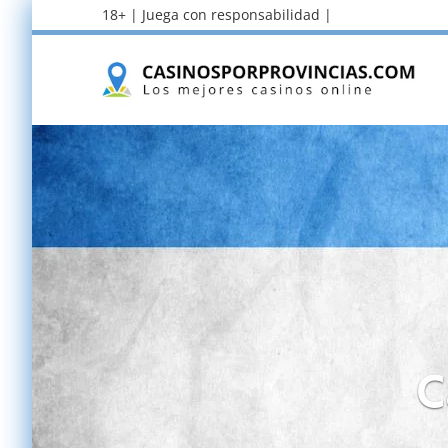
Skip
18+ | Juega con responsabilidad |
to
main
content
C