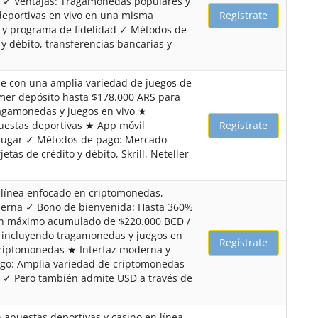
no ✓ Ventajas: Tragamonedas populares y
deportivas en vivo en una misma
Regístrate
s y programa de fidelidad ✓ Métodos de
y débito, transferencias bancarias y
✓
le con una amplia variedad de juegos de
mer depósito hasta $178.000 ARS para
ragamonedas y juegos en vivo ★
uestas deportivas ★ App móvil
Regístrate
 lugar ✓ Métodos de pago: Mercado
etas de crédito y débito, Skrill, Neteller
 línea enfocado en criptomonedas,
derna ✓ Bono de bienvenida: Hasta 360%
 un máximo acumulado de $220.000 BCD /
, incluyendo tragamonedas y juegos en
Regístrate
 criptomonedas ★ Interfaz moderna y
ago: Amplia variedad de criptomonedas
as ✓ Pero también admite USD a través de
 apuestas deportivas y casino en línea,