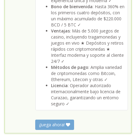
experiencia única y moderna ✓
Bono de bienvenida
: Hasta 360% en
los primeros cuatro depósitos, con
un máximo acumulado de $220.000
BCD / 5 BTC ✓
Ventajas
: Más de 5.000 juegos de
casino, incluyendo tragamonedas y
juegos en vivo ★ Depósitos y retiros
rápidos con criptomonedas ★
Interfaz moderna y soporte al cliente
24/7 ✓
Métodos de pago
: Amplia variedad
de criptomonedas como Bitcoin,
Ethereum, Litecoin y otras ✓
Licencia
: Operador autorizado
internacionalmente bajo licencia de
Curazao, garantizando un entorno
seguro ✓
¡Juega ahora!