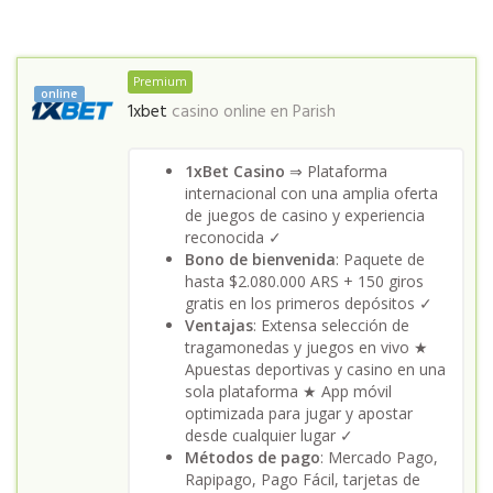
Premium
online
1xbet
casino online en
Parish
1xBet Casino
⇒ Plataforma
internacional con una amplia oferta
de juegos de casino y experiencia
reconocida ✓
Bono de bienvenida
: Paquete de
hasta $2.080.000 ARS + 150 giros
gratis en los primeros depósitos ✓
Ventajas
: Extensa selección de
tragamonedas y juegos en vivo ★
Apuestas deportivas y casino en una
sola plataforma ★ App móvil
optimizada para jugar y apostar
desde cualquier lugar ✓
Métodos de pago
: Mercado Pago,
Rapipago, Pago Fácil, tarjetas de