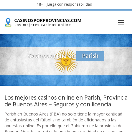
Skip
18+ | Juega con responsabilidad |
to
main
content
Toggl
navig
Casinos online en
Parish
Los mejores casinos online en Parish, Provincia
de Buenos Aires – Seguros y con licencia
Parish en Buenos Aires (PBA) no solo tiene la mayor cantidad
de entusiastas del fútbol sino también de aficionados a las
apuestas online. Es por ello que el Gobierno de la provincia de
Buenos Aires ha autorizado una buena cantidad de casinos en