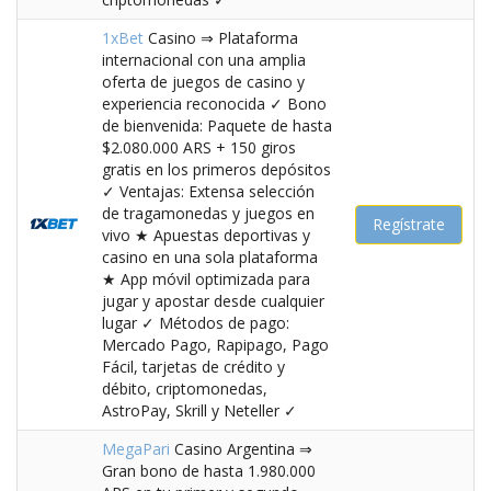
1xBet
Casino ⇒ Plataforma
internacional con una amplia
oferta de juegos de casino y
experiencia reconocida ✓ Bono
de bienvenida: Paquete de hasta
$2.080.000 ARS + 150 giros
gratis en los primeros depósitos
✓ Ventajas: Extensa selección
de tragamonedas y juegos en
Regístrate
vivo ★ Apuestas deportivas y
casino en una sola plataforma
★ App móvil optimizada para
jugar y apostar desde cualquier
lugar ✓ Métodos de pago:
Mercado Pago, Rapipago, Pago
Fácil, tarjetas de crédito y
débito, criptomonedas,
AstroPay, Skrill y Neteller ✓
MegaPari
Casino Argentina ⇒
Gran bono de hasta 1.980.000