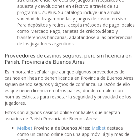
apuesta y devoluciones en efectivo a través de su
programa UZUPlus. Su catálogo incluye una amplia
variedad de tragamonedas y juegos de casino en vivo.
Para depósitos y retiros, acepta métodos de pago locales
como Mercado Pago, tarjetas de crédito/débito y
transferencias bancarias, adaptándose a las preferencias
de los jugadores argentinos.
Proveedores de casinos seguros, pero sin licencia en
Parish, Provincia de Buenos Aires
Es importante señalar que aunque algunos proveedores de
casinos en línea no tienen licencia en Provincia de Buenos Aires,
siguen siendo seguros y dignos de confianza. La razón de ello
es que tienen licencia en otros países, donde cumplen con
normas estrictas para respetar la seguridad y privacidad de los
jugadores.
Estos son algunos casinos online confiables que aceptan
usuarios de Parish Provincia de Buenos Aires:
Melbet
Provincia de Buenos Aires:
Melbet
destaca
como un casino online con una app móvil ágil y más de