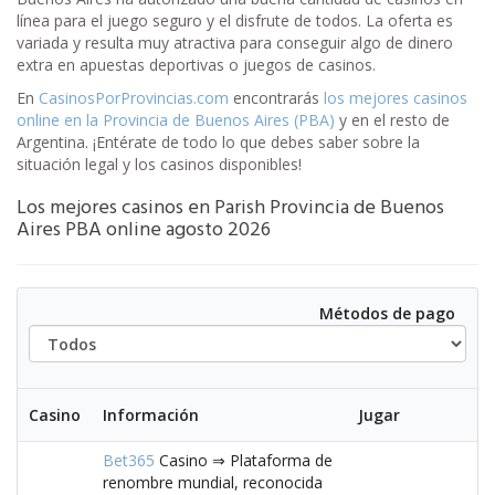
línea para el juego seguro y el disfrute de todos. La oferta es
variada y resulta muy atractiva para conseguir algo de dinero
extra en apuestas deportivas o juegos de casinos.
En
CasinosPorProvincias.com
encontrarás
los mejores casinos
online en la Provincia de Buenos Aires (PBA)
y en el resto de
Argentina. ¡Entérate de todo lo que debes saber sobre la
situación legal y los casinos disponibles!
Los mejores casinos en Parish Provincia de Buenos
Aires PBA online agosto 2026
Métodos de pago
Casino
Información
Jugar
Bet365
Casino ⇒ Plataforma de
renombre mundial, reconocida