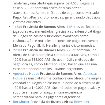
moderna y una oferta que supera los 4.000 juegos de
casino,
20Bet
combina diversión y rapidez en
transacciones. Admite métodos de pago como Mercado
Pago, AstroPay y criptomonedas, garantizando depósitos
y retiros eficientes.
1xBet
Provincia de Buenos Aires:
1xBet
es perfecto para
jugadores experimentados, gracias a su extenso catálogo
de juegos de casino y funciones avanzadas como
cashout. Ofrece múltiples opciones de pago, incluyendo
Mercado Pago, Skrill, Neteller y varias criptomonedas.
22Bet
Provincia de Buenos Aires:
22Bet
combina una
oferta de casino completa con bonos atractivos, como el
100% hasta $88.000 ARS. Su app móvil y métodos de
pago locales, como Mercado Pago, hacen que sea una
excelente opción para los usuarios argentinos.
Apuestas House
Provincia de Buenos Aires:
Apuestas
House
es una plataforma confiable que ofrece una amplia
variedad de juegos de casino y un bono de bienvenida del
150% hasta $40.000 ARS. Sus métodos de pago locales y
soporte en español aseguran una experiencia
personalizada para los jugadores argentinos.
Betwinner
Provincia de Buenos Aires:
Betwinner