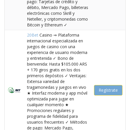
pago: Tarjetas de crédito y
débito, Mercado Pago, billeteras
electrónicas como Skrill y
Neteller, y criptomonedas como
Bitcoin y Ethereum ✓
20Bet
Casino ⇒ Plataforma
internacional especializada en
juegos de casino con una
experiencia de usuario moderna
y entretenida ✓ Bono de
bienvenida: Hasta $105.000 ARS
+ 170 giros gratis en los dos
primeros depósitos ✓ Ventajas:
Extensa variedad de
tragamonedas y juegos en vivo
Regístrate
★ Interfaz moderna y app móvil
optimizada para jugar en
cualquier momento ★
Promociones regulares y
programa de fidelidad para
usuarios frecuentes ✓ Métodos
de pago: Mercado Pago,