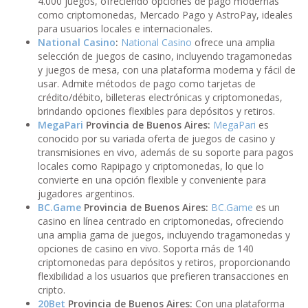
4.000 juegos, ofreciendo opciones de pago modernas
como criptomonedas, Mercado Pago y AstroPay, ideales
para usuarios locales e internacionales.
National Casino
:
National Casino
ofrece una amplia
selección de juegos de casino, incluyendo tragamonedas
y juegos de mesa, con una plataforma moderna y fácil de
usar. Admite métodos de pago como tarjetas de
crédito/débito, billeteras electrónicas y criptomonedas,
brindando opciones flexibles para depósitos y retiros.
MegaPari
Provincia de Buenos Aires:
MegaPari
es
conocido por su variada oferta de juegos de casino y
transmisiones en vivo, además de su soporte para pagos
locales como Rapipago y criptomonedas, lo que lo
convierte en una opción flexible y conveniente para
jugadores argentinos.
BC.Game
Provincia de Buenos Aires:
BC.Game
es un
casino en línea centrado en criptomonedas, ofreciendo
una amplia gama de juegos, incluyendo tragamonedas y
opciones de casino en vivo. Soporta más de 140
criptomonedas para depósitos y retiros, proporcionando
flexibilidad a los usuarios que prefieren transacciones en
cripto.
20Bet
Provincia de Buenos Aires:
Con una plataforma