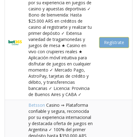
por su experiencia en juegos de
casino y apuestas deportivas ✓
Bono de bienvenida: Hasta
$25.000 ARS en créditos de
casino al registrarte y realizar tu
primer depósito ✓ Extensa
variedad de tragamonedas y
Regístrate
juegos de mesa ★ Casino en
vivo con crupieres reales ★
Aplicación móvil intuitiva para
disfrutar de juegos en cualquier
momento ✓ Mercado Pago,
AstroPay, tarjetas de crédito y
débito, y transferencias
bancarias ✓ Licencia: Provincia
de Buenos Aires y CABA ✓
Betsson
Casino ⇒ Plataforma
confiable y segura, reconocida
por su experiencia internacional
y destacada oferta de juegos en
Argentina ✓ 100% del primer
depósito hasta $350.000 ARS