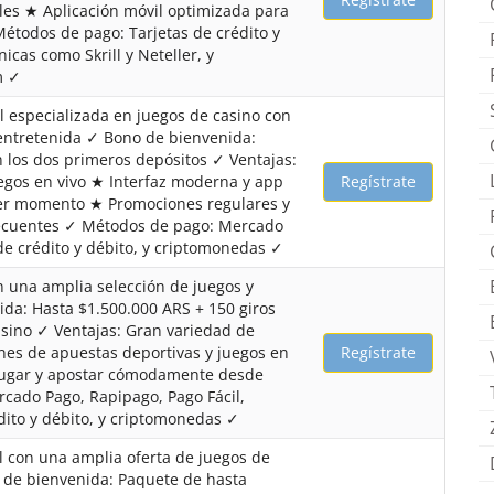
les ★ Aplicación móvil optimizada para
étodos de pago: Tarjetas de crédito y
icas como Skrill y Neteller, y
m ✓
 especializada en juegos de casino con
entretenida ✓ Bono de bienvenida:
n los dos primeros depósitos ✓ Ventajas:
egos en vivo ★ Interfaz moderna y app
Regístrate
ier momento ★ Promociones regulares y
recuentes ✓ Métodos de pago: Mercado
s de crédito y débito, y criptomonedas ✓
 una amplia selección de juegos y
da: Hasta $1.500.000 ARS + 150 giros
asino ✓ Ventajas: Gran variedad de
es de apuestas deportivas y juegos en
Regístrate
jugar y apostar cómodamente desde
cado Pago, Rapipago, Pago Fácil,
rédito y débito, y criptomonedas ✓
 con una amplia oferta de juegos de
 de bienvenida: Paquete de hasta