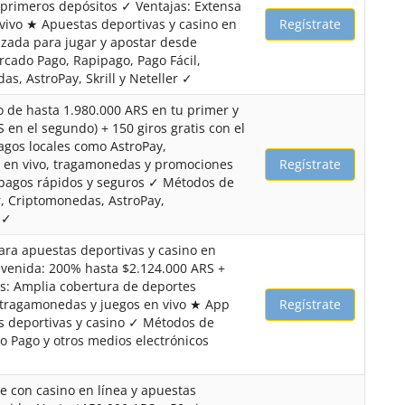
s primeros depósitos ✓ Ventajas: Extensa
vivo ★ Apuestas deportivas y casino en
Regístrate
zada para jugar y apostar desde
cado Pago, Rapipago, Pago Fácil,
as, AstroPay, Skrill y Neteller ✓
 de hasta 1.980.000 ARS en tu primer y
 en el segundo) + 150 giros gratis con el
gos locales como AstroPay,
 en vivo, tragamonedas y promociones
Regístrate
pagos rápidos y seguros ✓ Métodos de
er, Criptomonedas, AstroPay,
 ✓
ara apuestas deportivas y casino en
nvenida: 200% hasta $2.124.000 ARS +
as: Amplia cobertura de deportes
 tragamonedas y juegos en vivo ★ App
Regístrate
s deportivas y casino ✓ Métodos de
 Pago y otros medios electrónicos
 con casino en línea y apuestas