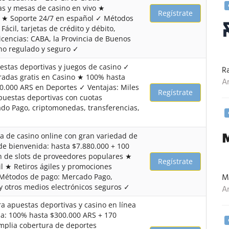
s y mesas de casino en vivo ★
Regístrate
l ★ Soporte 24/7 en español ✓ Métodos
cil, tarjetas de crédito y débito,
icencias: CABA, la Provincia de Buenos
no regulado y seguro ✓
stas deportivas y juegos de casino ✓
R
radas gratis en Casino ★ 100% hasta
A
0.000 ARS en Deportes ✓ Ventajas: Miles
Regístrate
uestas deportivas con cuotas
do Pago, criptomonedas, transferencias,
 de casino online con gran variedad de
e bienvenida: hasta $7.880.000 + 100
ón de slots de proveedores populares ★
Regístrate
l ★ Retiros ágiles y promociones
M
 Métodos de pago: Mercado Pago,
s y otros medios electrónicos seguros ✓
A
a apuestas deportivas y casino en línea
da: 100% hasta $300.000 ARS + 170
Amplia cobertura de deportes