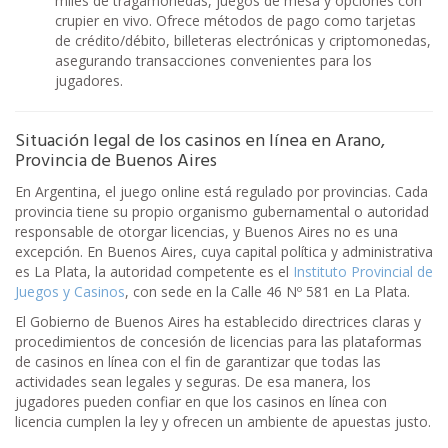
miles de tragamonedas, juegos de mesa y opciones con
crupier en vivo. Ofrece métodos de pago como tarjetas
de crédito/débito, billeteras electrónicas y criptomonedas,
asegurando transacciones convenientes para los
jugadores.
Situación legal de los casinos en línea en Arano,
Provincia de Buenos Aires
En Argentina, el juego online está regulado por provincias. Cada
provincia tiene su propio organismo gubernamental o autoridad
responsable de otorgar licencias, y Buenos Aires no es una
excepción. En Buenos Aires, cuya capital política y administrativa
es La Plata, la autoridad competente es el
Instituto Provincial de
Juegos y Casinos
, con sede en la Calle 46 Nº 581 en La Plata.
El Gobierno de Buenos Aires ha establecido directrices claras y
procedimientos de concesión de licencias para las plataformas
de casinos en línea con el fin de garantizar que todas las
actividades sean legales y seguras. De esa manera, los
jugadores pueden confiar en que los casinos en línea con
licencia cumplen la ley y ofrecen un ambiente de apuestas justo.