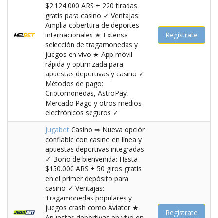
$2.124.000 ARS + 220 tiradas
gratis para casino ✓ Ventajas:
Amplia cobertura de deportes
internacionales ★ Extensa
Regístrate
selección de tragamonedas y
juegos en vivo ★ App móvil
rápida y optimizada para
apuestas deportivas y casino ✓
Métodos de pago:
Criptomonedas, AstroPay,
Mercado Pago y otros medios
electrónicos seguros ✓
Jugabet
Casino ⇒ Nueva opción
confiable con casino en línea y
apuestas deportivas integradas
✓ Bono de bienvenida: Hasta
$150.000 ARS + 50 giros gratis
en el primer depósito para
casino ✓ Ventajas:
Tragamonedas populares y
juegos crash como Aviator ★
Regístrate
Apuestas deportivas en vivo en