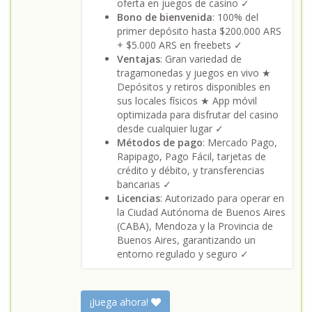
oferta en juegos de casino ✓
Bono de bienvenida
: 100% del
primer depósito hasta $200.000 ARS
+ $5.000 ARS en freebets ✓
Ventajas
: Gran variedad de
tragamonedas y juegos en vivo ★
Depósitos y retiros disponibles en
sus locales físicos ★ App móvil
optimizada para disfrutar del casino
desde cualquier lugar ✓
Métodos de pago
: Mercado Pago,
Rapipago, Pago Fácil, tarjetas de
crédito y débito, y transferencias
bancarias ✓
Licencias
: Autorizado para operar en
la Ciudad Autónoma de Buenos Aires
(CABA), Mendoza y la Provincia de
Buenos Aires, garantizando un
entorno regulado y seguro ✓
¡Juega ahora!