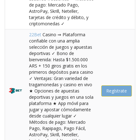
de pago: Mercado Pago,
AstroPay, Skrill, Neteller,
tarjetas de crédito y débito, y
criptomonedas ✓
22Bet
Casino ⇒ Plataforma
confiable con una amplia
selección de juegos y apuestas
deportivas ✓ Bono de
bienvenida: Hasta $1.500.000
ARS + 150 giros gratis en los
primeros depósitos para casino
✓ Ventajas: Gran variedad de
tragamonedas y casino en vivo
★ Opciones de apuestas
Regístrate
deportivas y juegos en una sola
plataforma ★ App móvil para
jugar y apostar cómodamente
desde cualquier lugar ✓
Métodos de pago: Mercado
Pago, Rapipago, Pago Fácil,
AstroPay, Skrill, Neteller,