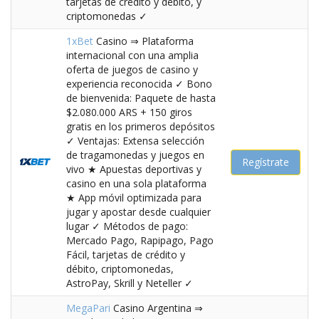
tarjetas de crédito y débito, y
criptomonedas ✓
1xBet
Casino ⇒ Plataforma
internacional con una amplia
oferta de juegos de casino y
experiencia reconocida ✓ Bono
de bienvenida: Paquete de hasta
$2.080.000 ARS + 150 giros
gratis en los primeros depósitos
✓ Ventajas: Extensa selección
de tragamonedas y juegos en
Regístrate
vivo ★ Apuestas deportivas y
casino en una sola plataforma
★ App móvil optimizada para
jugar y apostar desde cualquier
lugar ✓ Métodos de pago:
Mercado Pago, Rapipago, Pago
Fácil, tarjetas de crédito y
débito, criptomonedas,
AstroPay, Skrill y Neteller ✓
MegaPari
Casino Argentina ⇒