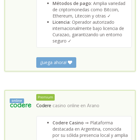
Métodos de pago
: Amplia variedad
de criptomonedas como Bitcoin,
Ethereum, Litecoin y otras ✓
Licencia
: Operador autorizado
internacionalmente bajo licencia de
Curazao, garantizando un entorno
seguro ✓
¡Juega ahora!
Premium
online
Codere
casino online en
Arano
Codere Casino
⇒ Plataforma
destacada en Argentina, conocida
por su sólida presencia local y amplia