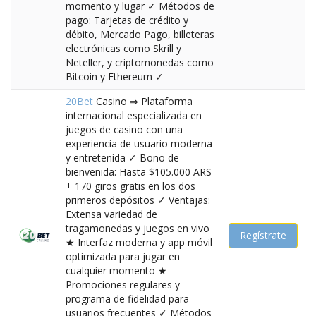
momento y lugar ✓ Métodos de
pago: Tarjetas de crédito y
débito, Mercado Pago, billeteras
electrónicas como Skrill y
Neteller, y criptomonedas como
Bitcoin y Ethereum ✓
20Bet
Casino ⇒ Plataforma
internacional especializada en
juegos de casino con una
experiencia de usuario moderna
y entretenida ✓ Bono de
bienvenida: Hasta $105.000 ARS
+ 170 giros gratis en los dos
primeros depósitos ✓ Ventajas:
Extensa variedad de
tragamonedas y juegos en vivo
Regístrate
★ Interfaz moderna y app móvil
optimizada para jugar en
cualquier momento ★
Promociones regulares y
programa de fidelidad para
usuarios frecuentes ✓ Métodos