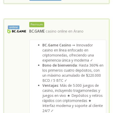
Premium
online
BC.GAME
casino online en
Arano
BC.Game Casino
⇒ Innovador
casino en línea enfocado en
criptomonedas, ofreciendo una
experiencia única y moderna ✓
Bono de bienvenida
: Hasta 360% en
los primeros cuatro depósitos, con
un máximo acumulado de $220.000
BCD / 5 BTC ✓
Ventajas
: Más de 5.000 juegos de
casino, incluyendo tragamonedas y
juegos en vivo ★ Depósitos y retiros
rápidos con criptomonedas ★
Interfaz moderna y soporte al cliente
24/7 ✓