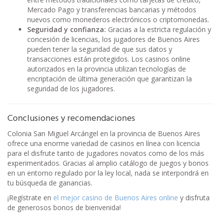
Mercado Pago y transferencias bancarias y métodos
nuevos como monederos electrónicos o criptomonedas.
Seguridad y confianza:
Gracias a la estricta regulación y
concesión de licencias, los jugadores de Buenos Aires
pueden tener la seguridad de que sus datos y
transacciones están protegidos. Los casinos online
autorizados en la provincia utilizan tecnologías de
encriptación de última generación que garantizan la
seguridad de los jugadores.
Conclusiones y recomendaciones
Colonia San Miguel Arcángel en la provincia de Buenos Aires
ofrece una enorme variedad de casinos en línea con licencia
para el disfrute tanto de jugadores novatos como de los más
experimentados. Gracias al amplio catálogo de juegos y bonos
en un entorno regulado por la ley local, nada se interpondrá en
tu búsqueda de ganancias.
¡Regístrate en
el mejor casino de Buenos Aires online
y disfruta
de generosos bonos de bienvenida!