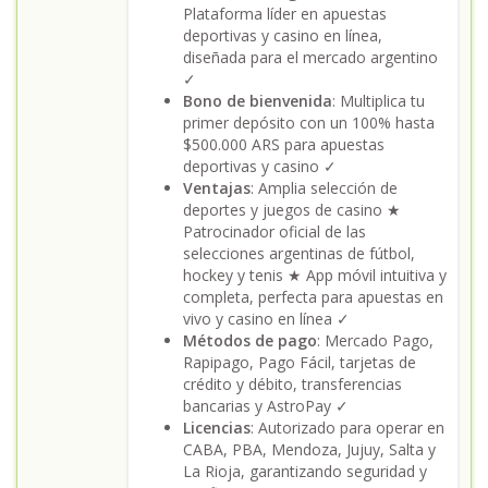
Plataforma líder en apuestas
deportivas y casino en línea,
diseñada para el mercado argentino
✓
Bono de bienvenida
: Multiplica tu
primer depósito con un 100% hasta
$500.000 ARS para apuestas
deportivas y casino ✓
Ventajas
: Amplia selección de
deportes y juegos de casino ★
Patrocinador oficial de las
selecciones argentinas de fútbol,
hockey y tenis ★ App móvil intuitiva y
completa, perfecta para apuestas en
vivo y casino en línea ✓
Métodos de pago
: Mercado Pago,
Rapipago, Pago Fácil, tarjetas de
crédito y débito, transferencias
bancarias y AstroPay ✓
Licencias
: Autorizado para operar en
CABA, PBA, Mendoza, Jujuy, Salta y
La Rioja, garantizando seguridad y