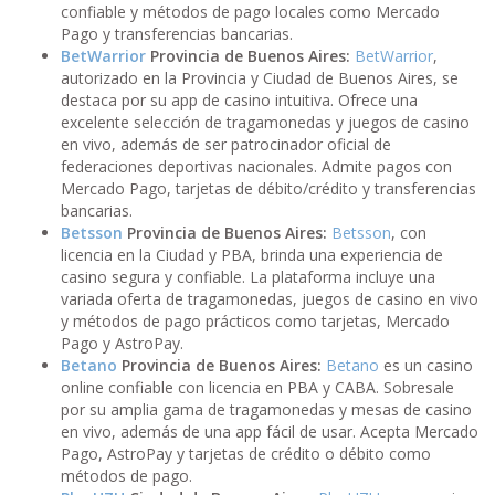
confiable y métodos de pago locales como Mercado
Pago y transferencias bancarias.
BetWarrior
Provincia de Buenos Aires:
BetWarrior
,
autorizado en la Provincia y Ciudad de Buenos Aires, se
destaca por su app de casino intuitiva. Ofrece una
excelente selección de tragamonedas y juegos de casino
en vivo, además de ser patrocinador oficial de
federaciones deportivas nacionales. Admite pagos con
Mercado Pago, tarjetas de débito/crédito y transferencias
bancarias.
Betsson
Provincia de Buenos Aires:
Betsson
, con
licencia en la Ciudad y PBA, brinda una experiencia de
casino segura y confiable. La plataforma incluye una
variada oferta de tragamonedas, juegos de casino en vivo
y métodos de pago prácticos como tarjetas, Mercado
Pago y AstroPay.
Betano
Provincia de Buenos Aires:
Betano
es un casino
online confiable con licencia en PBA y CABA. Sobresale
por su amplia gama de tragamonedas y mesas de casino
en vivo, además de una app fácil de usar. Acepta Mercado
Pago, AstroPay y tarjetas de crédito o débito como
métodos de pago.