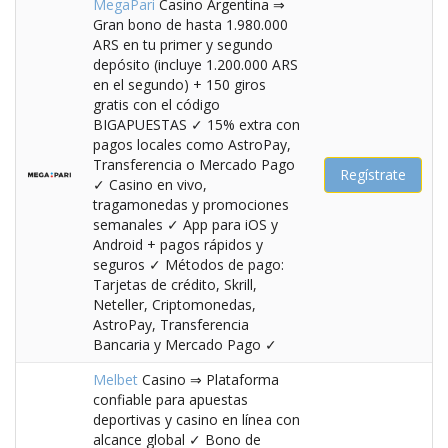
MegaPari
Casino Argentina ⇒
Gran bono de hasta 1.980.000
ARS en tu primer y segundo
depósito (incluye 1.200.000 ARS
en el segundo) + 150 giros
gratis con el código
BIGAPUESTAS ✓ 15% extra con
pagos locales como AstroPay,
Transferencia o Mercado Pago
Regístrate
✓ Casino en vivo,
tragamonedas y promociones
semanales ✓ App para iOS y
Android + pagos rápidos y
seguros ✓ Métodos de pago:
Tarjetas de crédito, Skrill,
Neteller, Criptomonedas,
AstroPay, Transferencia
Bancaria y Mercado Pago ✓
Melbet
Casino ⇒ Plataforma
confiable para apuestas
deportivas y casino en línea con
alcance global ✓ Bono de