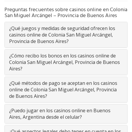
Preguntas frecuentes sobre casinos online en Colonia
San Miguel Arcángel – Provincia de Buenos Aires
¿Qué juegos y medidas de seguridad ofrecen los
casinos online de Colonia San Miguel Arcángel,
Provincia de Buenos Aires?
¿Cómo recibo los bonos en los casinos online de
Colonia San Miguel Arcángel, Provincia de Buenos
Aires?
¿Qué métodos de pago se aceptan en los casinos
online de Colonia San Miguel Arcángel, Provincia
de Buenos Aires?
¿Puedo jugar en los casinos online en Buenos
Aires, Argentina desde el celular?
¿Qué aspectos legales debo tener en cuenta en los