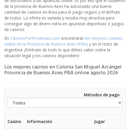
de aficionados a las apuestas online. Es por ello que el Gobierno
de la provincia de Buenos Aires ha autorizado una buena
cantidad de casinos en línea para el juego seguro y el disfrute
de todos. La oferta es variada y resulta muy atractiva para
conseguir algo de dinero extra en apuestas deportivas o juegos
de casinos.
En
CasinosPorProvincias.com
encontrarás
los mejores casinos
online en la Provincia de Buenos Aires (PBA)
y en el resto de
Argentina. ¡Entérate de todo lo que debes saber sobre la
situación legal y los casinos disponibles!
Los mejores casinos en Colonia San Miguel Arcángel
Provincia de Buenos Aires PBA online agosto 2026
Métodos de pago
Casino
Información
Jugar