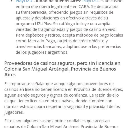
PlayUZU
Ciudad de Buenos Aires:
PlayUZU
es un casino
en línea que opera legalmente en CABA. Se destaca por
su transparencia, ofreciendo juegos sin requisitos de
apuesta y devoluciones en efectivo a través de su
programa UZUPlus. Su catálogo incluye una amplia
variedad de tragamonedas y juegos de casino en vivo.
Para depósitos y retiros, acepta métodos de pago locales
como Mercado Pago, tarjetas de crédito/débito y
transferencias bancarias, adaptándose a las preferencias
de los jugadores argentinos.
Proveedores de casinos seguros, pero sin licencia en
Colonia San Miguel Arcángel, Provincia de Buenos
Aires
Es importante señalar que aunque algunos proveedores de
casinos en línea no tienen licencia en Provincia de Buenos Aires,
siguen siendo seguros y dignos de confianza. La razón de ello
es que tienen licencia en otros países, donde cumplen con
normas estrictas para respetar la seguridad y privacidad de los
jugadores.
Estos son algunos casinos online confiables que aceptan
usuarios de Colonia San Miguel Arcángel Provincia de Buenos