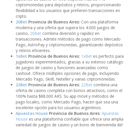
criptomonedas para depósitos y retiros, proporcionando
flexibilidad a los usuarios que prefieren transacciones en
cripto.
20Bet
Provincia de Buenos Aires:
Con una plataforma
moderna y una oferta que supera los 4.000 juegos de
casino,
20Bet
combina diversión y rapidez en
transacciones. Admite métodos de pago como Mercado
Pago, AstroPay y criptomonedas, garantizando depósitos
y retiros eficientes.
1xBet
Provincia de Buenos Aires:
1xBet
es perfecto para
jugadores experimentados, gracias a su extenso catálogo
de juegos de casino y funciones avanzadas como
cashout. Ofrece múltiples opciones de pago, incluyendo
Mercado Pago, Skrill, Neteller y varias criptomonedas.
22Bet
Provincia de Buenos Aires:
22Bet
combina una
oferta de casino completa con bonos atractivos, como el
100% hasta $88.000 ARS. Su app móvil y métodos de
pago locales, como Mercado Pago, hacen que sea una
excelente opción para los usuarios argentinos.
Apuestas House
Provincia de Buenos Aires:
Apuestas
House
es una plataforma confiable que ofrece una amplia
variedad de juegos de casino y un bono de bienvenida del