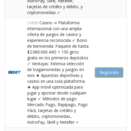
AstroPay, Skrill, Neteller,
tarjetas de crédito y débito, y
criptomonedas ✓
1xBet
Casino ⇒ Plataforma
internacional con una amplia
oferta de juegos de casino y
experiencia reconocida ✓ Bono
de bienvenida: Paquete de hasta
$2.080.000 ARS + 150 giros
gratis en los primeros depósitos
✓ Ventajas: Extensa selección
de tragamonedas y juegos en
Regístrate
vivo ★ Apuestas deportivas y
casino en una sola plataforma
★ App móvil optimizada para
jugar y apostar desde cualquier
lugar ✓ Métodos de pago:
Mercado Pago, Rapipago, Pago
Fácil, tarjetas de crédito y
débito, criptomonedas,
AstroPay, Skrill y Neteller ✓