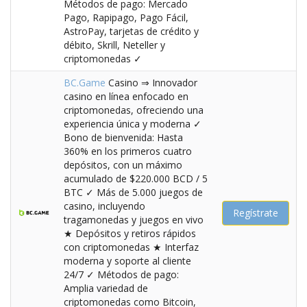
Métodos de pago: Mercado
Pago, Rapipago, Pago Fácil,
AstroPay, tarjetas de crédito y
débito, Skrill, Neteller y
criptomonedas ✓
BC.Game
Casino ⇒ Innovador
casino en línea enfocado en
criptomonedas, ofreciendo una
experiencia única y moderna ✓
Bono de bienvenida: Hasta
360% en los primeros cuatro
depósitos, con un máximo
acumulado de $220.000 BCD / 5
BTC ✓ Más de 5.000 juegos de
casino, incluyendo
Regístrate
tragamonedas y juegos en vivo
★ Depósitos y retiros rápidos
con criptomonedas ★ Interfaz
moderna y soporte al cliente
24/7 ✓ Métodos de pago:
Amplia variedad de
criptomonedas como Bitcoin,