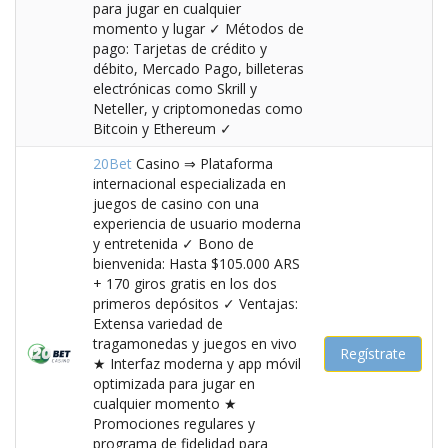
para jugar en cualquier
momento y lugar ✓ Métodos de
pago: Tarjetas de crédito y
débito, Mercado Pago, billeteras
electrónicas como Skrill y
Neteller, y criptomonedas como
Bitcoin y Ethereum ✓
20Bet
Casino ⇒ Plataforma
internacional especializada en
juegos de casino con una
experiencia de usuario moderna
y entretenida ✓ Bono de
bienvenida: Hasta $105.000 ARS
+ 170 giros gratis en los dos
primeros depósitos ✓ Ventajas:
Extensa variedad de
tragamonedas y juegos en vivo
Regístrate
★ Interfaz moderna y app móvil
optimizada para jugar en
cualquier momento ★
Promociones regulares y
programa de fidelidad para