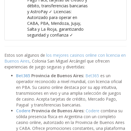
débito, transferencias bancarias
y AstroPay ✓ Licencias:
Autorizado para operar en
CABA, PBA, Mendoza, Jujuy,
Salta y La Rioja, garantizando
seguridad y confianza ✓
Estos son algunos de
los mejores casinos online con licencia en
Buenos Aires
, Colonia San Miguel Arcángel que ofrecen
experiencias de juego seguras y divertidas:
Bet365
Provincia de Buenos Aires:
Bet365
es un
operador reconocido a nivel mundial, con licencia oficial
en PBA. Su casino online destaca por su app intuitiva,
transmisiones en vivo y una amplia selección de juegos
de casino. Acepta tarjetas de crédito, Mercado Pago,
Paypal y transferencias bancarias.
Codere
Provincia de Buenos Aires:
Codere
combina su
sólida presencia física en Argentina con un completo
casino online, autorizado en la Provincia de Buenos Aires
y CABA. Ofrece promociones constantes, una plataforma