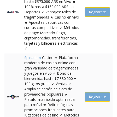
hasta $375.000 ARS en Vivo ★
100% hasta $150.000 ARS en
Deportes ✓ Ventajas: Miles de
Regístrate
tragamonedas ★ Casino en vivo
★ Apuestas deportivas con
cuotas competitivas ✓ Métodos
de pago: Mercado Pago,
criptomonedas, transferencias,
tarjetas y billeteras electrónicas
✓
Spinarium
Casino ⇒ Plataforma
moderna de casino online con
gran variedad de tragamonedas
y juegos en vivo ✓ Bono de
bienvenida: hasta $7.880.000 +
100 giros gratis ✓ Ventajas:
Amplia selección de slots de
proveedores populares ★
Regístrate
Plataforma rápida optimizada
para móvil ★ Retiros ágiles y
promociones frecuentes para
jugadores de casino ✓ Métodos