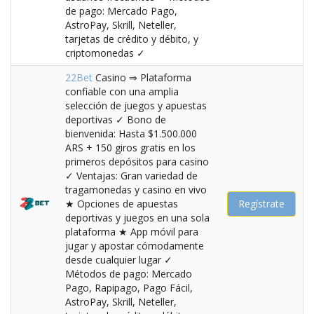
de pago: Mercado Pago,
AstroPay, Skrill, Neteller,
tarjetas de crédito y débito, y
criptomonedas ✓
22Bet
Casino ⇒ Plataforma
confiable con una amplia
selección de juegos y apuestas
deportivas ✓ Bono de
bienvenida: Hasta $1.500.000
ARS + 150 giros gratis en los
primeros depósitos para casino
✓ Ventajas: Gran variedad de
tragamonedas y casino en vivo
★ Opciones de apuestas
Regístrate
deportivas y juegos en una sola
plataforma ★ App móvil para
jugar y apostar cómodamente
desde cualquier lugar ✓
Métodos de pago: Mercado
Pago, Rapipago, Pago Fácil,
AstroPay, Skrill, Neteller,