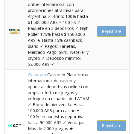
online internacional con
promociones atractivas para
Argentina ✓ Bono: 100% hasta
$1.500.000 ARS + 100 FS ✓
Paquete en 3 depósitos ✓ High
Regístrate
Roller 125% hasta $4.500.000
ARS ★ Hasta 15% cashback
diario ✓ Pagos: Tarjetas,
Mercado Pago, Skrill, Neteller y
crypto ✓ Depósito mínimo:
$2.000 ARS ✓
Granawin
Casino ⇒ Plataforma
internacional de casino y
apuestas deportivas online con
amplia oferta de juegos y
enfoque en usuarios de LATAM
✓ Bono de bienvenida: Hasta
100.000 ARS para casino +
100 % en apuestas deportivas
hasta 90.000 ARS ✓ Ventajas:
Regístrate
Más de 2.000 juegos ★