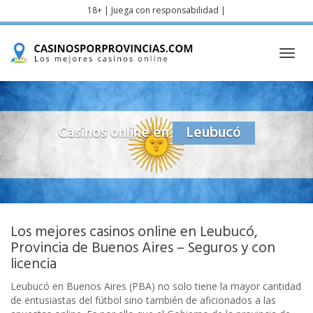
Skip
18+ | Juega con responsabilidad |
to
main
content
Toggl
navig
Casinos online en
Leubucó
Los mejores casinos online en Leubucó,
Provincia de Buenos Aires – Seguros y con
licencia
Leubucó en Buenos Aires (PBA) no solo tiene la mayor cantidad
de entusiastas del fútbol sino también de aficionados a las