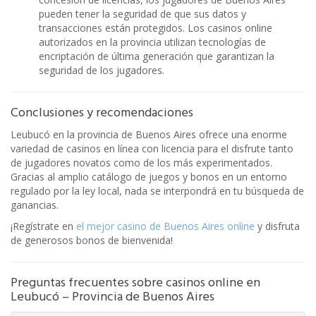
pueden tener la seguridad de que sus datos y
transacciones están protegidos. Los casinos online
autorizados en la provincia utilizan tecnologías de
encriptación de última generación que garantizan la
seguridad de los jugadores.
Conclusiones y recomendaciones
Leubucó en la provincia de Buenos Aires ofrece una enorme
variedad de casinos en línea con licencia para el disfrute tanto
de jugadores novatos como de los más experimentados.
Gracias al amplio catálogo de juegos y bonos en un entorno
regulado por la ley local, nada se interpondrá en tu búsqueda de
ganancias.
¡Regístrate en
el mejor casino de Buenos Aires online
y disfruta
de generosos bonos de bienvenida!
Preguntas frecuentes sobre casinos online en
Leubucó – Provincia de Buenos Aires