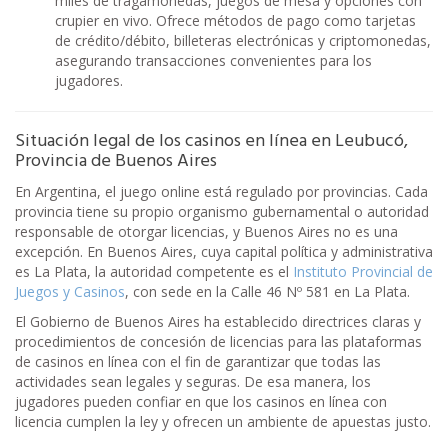
miles de tragamonedas, juegos de mesa y opciones con
crupier en vivo. Ofrece métodos de pago como tarjetas
de crédito/débito, billeteras electrónicas y criptomonedas,
asegurando transacciones convenientes para los
jugadores.
Situación legal de los casinos en línea en Leubucó,
Provincia de Buenos Aires
En Argentina, el juego online está regulado por provincias. Cada
provincia tiene su propio organismo gubernamental o autoridad
responsable de otorgar licencias, y Buenos Aires no es una
excepción. En Buenos Aires, cuya capital política y administrativa
es La Plata, la autoridad competente es el
Instituto Provincial de
Juegos y Casinos
, con sede en la Calle 46 Nº 581 en La Plata.
El Gobierno de Buenos Aires ha establecido directrices claras y
procedimientos de concesión de licencias para las plataformas
de casinos en línea con el fin de garantizar que todas las
actividades sean legales y seguras. De esa manera, los
jugadores pueden confiar en que los casinos en línea con
licencia cumplen la ley y ofrecen un ambiente de apuestas justo.