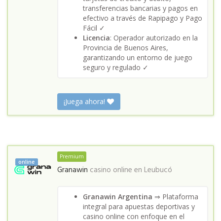
transferencias bancarias y pagos en
efectivo a través de Rapipago y Pago
Fácil ✓
Licencia
: Operador autorizado en la
Provincia de Buenos Aires,
garantizando un entorno de juego
seguro y regulado ✓
¡Juega ahora!
Premium
online
Granawin
casino online en
Leubucó
Granawin Argentina
⇒ Plataforma
integral para apuestas deportivas y
casino online con enfoque en el