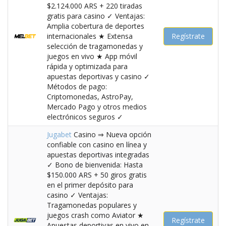
$2.124.000 ARS + 220 tiradas
gratis para casino ✓ Ventajas:
Amplia cobertura de deportes
internacionales ★ Extensa
Regístrate
selección de tragamonedas y
juegos en vivo ★ App móvil
rápida y optimizada para
apuestas deportivas y casino ✓
Métodos de pago:
Criptomonedas, AstroPay,
Mercado Pago y otros medios
electrónicos seguros ✓
Jugabet
Casino ⇒ Nueva opción
confiable con casino en línea y
apuestas deportivas integradas
✓ Bono de bienvenida: Hasta
$150.000 ARS + 50 giros gratis
en el primer depósito para
casino ✓ Ventajas:
Tragamonedas populares y
juegos crash como Aviator ★
Regístrate
Apuestas deportivas en vivo en