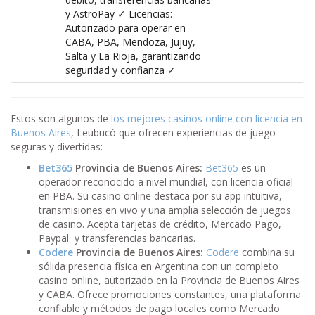
y AstroPay ✓ Licencias:
Autorizado para operar en
CABA, PBA, Mendoza, Jujuy,
Salta y La Rioja, garantizando
seguridad y confianza ✓
Estos son algunos de
los mejores casinos online con licencia en
Buenos Aires
, Leubucó que ofrecen experiencias de juego
seguras y divertidas:
Bet365
Provincia de Buenos Aires:
Bet365
es un
operador reconocido a nivel mundial, con licencia oficial
en PBA. Su casino online destaca por su app intuitiva,
transmisiones en vivo y una amplia selección de juegos
de casino. Acepta tarjetas de crédito, Mercado Pago,
Paypal y transferencias bancarias.
Codere
Provincia de Buenos Aires:
Codere
combina su
sólida presencia física en Argentina con un completo
casino online, autorizado en la Provincia de Buenos Aires
y CABA. Ofrece promociones constantes, una plataforma
confiable y métodos de pago locales como Mercado