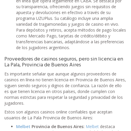
en línea que opera legalmente en CABA. Se destaca por
su transparencia, ofreciendo juegos sin requisitos de
apuesta y devoluciones en efectivo a través de su
programa UZUPlus. Su catálogo incluye una amplia
variedad de tragamonedas y juegos de casino en vivo.
Para depósitos y retiros, acepta métodos de pago locales
como Mercado Pago, tarjetas de crédito/débito y
transferencias bancarias, adaptándose a las preferencias
de los jugadores argentinos.
Proveedores de casinos seguros, pero sin licencia en
La Pala, Provincia de Buenos Aires
Es importante señalar que aunque algunos proveedores de
casinos en línea no tienen licencia en Provincia de Buenos Aires,
siguen siendo seguros y dignos de confianza. La razón de ello
es que tienen licencia en otros países, donde cumplen con
normas estrictas para respetar la seguridad y privacidad de los
jugadores.
Estos son algunos casinos online confiables que aceptan
usuarios de La Pala Provincia de Buenos Aires:
Melbet
Provincia de Buenos Aires:
Melbet
destaca