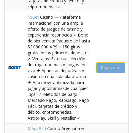
tarjetas de crédito y débito, y
criptomonedas ✓
1xBet
Casino ⇒ Plataforma
internacional con una amplia
oferta de juegos de casino y
experiencia reconocida ✓ Bono
de bienvenida: Paquete de hasta
$2.080.000 ARS + 150 giros
gratis en los primeros depósitos
✓ Ventajas: Extensa selección
de tragamonedas y juegos en
Regístrate
vivo ★ Apuestas deportivas y
casino en una sola plataforma
★ App móvil optimizada para
jugar y apostar desde cualquier
lugar ✓ Métodos de pago:
Mercado Pago, Rapipago, Pago
Fácil, tarjetas de crédito y
débito, criptomonedas,
AstroPay, Skrill y Neteller ✓
MegaPari
Casino Argentina ⇒