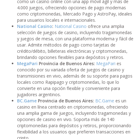
como un casino online con una app móvil ágil y más de
4.000 juegos, ofreciendo opciones de pago modernas
como criptomonedas, Mercado Pago y AstroPay, ideales
para usuarios locales e internacionales.
National Casino
:
National Casino
ofrece una amplia
selección de juegos de casino, incluyendo tragamonedas
y juegos de mesa, con una plataforma moderna y fácil de
usar. Admite métodos de pago como tarjetas de
crédito/débito, billeteras electrónicas y criptomonedas,
brindando opciones flexibles para depósitos y retiros.
MegaPari
Provincia de Buenos Aires:
MegaPari
es
conocido por su variada oferta de juegos de casino y
transmisiones en vivo, además de su soporte para pagos
locales como Rapipago y criptomonedas, lo que lo
convierte en una opción flexible y conveniente para
jugadores argentinos.
BC.Game
Provincia de Buenos Aires:
BC.Game
es un
casino en línea centrado en criptomonedas, ofreciendo
una amplia gama de juegos, incluyendo tragamonedas y
opciones de casino en vivo. Soporta más de 140
criptomonedas para depósitos y retiros, proporcionando
flexibilidad a los usuarios que prefieren transacciones en
cripto.