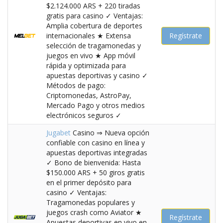
$2.124.000 ARS + 220 tiradas
gratis para casino ✓ Ventajas:
Amplia cobertura de deportes
internacionales ★ Extensa
Regístrate
selección de tragamonedas y
juegos en vivo ★ App móvil
rápida y optimizada para
apuestas deportivas y casino ✓
Métodos de pago:
Criptomonedas, AstroPay,
Mercado Pago y otros medios
electrónicos seguros ✓
Jugabet
Casino ⇒ Nueva opción
confiable con casino en línea y
apuestas deportivas integradas
✓ Bono de bienvenida: Hasta
$150.000 ARS + 50 giros gratis
en el primer depósito para
casino ✓ Ventajas:
Tragamonedas populares y
juegos crash como Aviator ★
Regístrate
Apuestas deportivas en vivo en