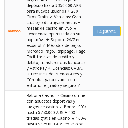
depósito hasta $350.000 ARS
para nuevos usuarios + 200
Giros Gratis ✓ Ventajas: Gran
catálogo de tragamonedas y
mesas de casino en vivo ★
Regístrate
Experiencia optimizada en su
app móvil ★ Soporte 24/7 en
español ✓ Métodos de pago:
Mercado Pago, Rapipago, Pago
Fácil, tarjetas de crédito y
débito, transferencias bancarias
y AstroPay ✓ Licencias: CABA,
la Provincia de Buenos Aires y
Córdoba, garantizando un
entorno regulado y seguro ✓
Rabona Casino ⇒ Casino online
con apuestas deportivas y
juegos de casino ✓ Bono: 100%
hasta $750.000 ARS + 200
tiradas gratis en Casino ★ 100%
hasta $375.000 ARS en Vivo ★