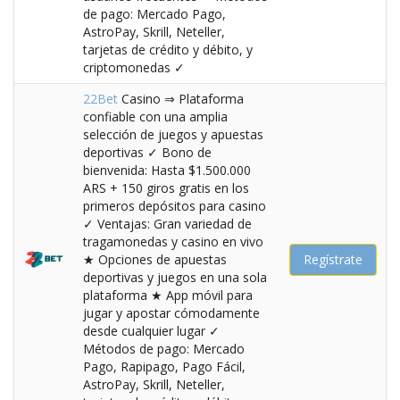
de pago: Mercado Pago,
AstroPay, Skrill, Neteller,
tarjetas de crédito y débito, y
criptomonedas ✓
22Bet
Casino ⇒ Plataforma
confiable con una amplia
selección de juegos y apuestas
deportivas ✓ Bono de
bienvenida: Hasta $1.500.000
ARS + 150 giros gratis en los
primeros depósitos para casino
✓ Ventajas: Gran variedad de
tragamonedas y casino en vivo
★ Opciones de apuestas
Regístrate
deportivas y juegos en una sola
plataforma ★ App móvil para
jugar y apostar cómodamente
desde cualquier lugar ✓
Métodos de pago: Mercado
Pago, Rapipago, Pago Fácil,
AstroPay, Skrill, Neteller,