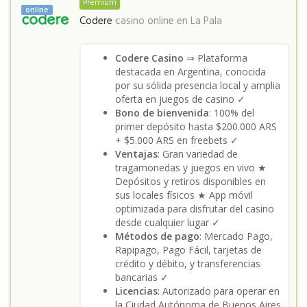
Premium
online
Codere
casino online en
La Pala
Codere Casino
⇒ Plataforma
destacada en Argentina, conocida
por su sólida presencia local y amplia
oferta en juegos de casino ✓
Bono de bienvenida
: 100% del
primer depósito hasta $200.000 ARS
+ $5.000 ARS en freebets ✓
Ventajas
: Gran variedad de
tragamonedas y juegos en vivo ★
Depósitos y retiros disponibles en
sus locales físicos ★ App móvil
optimizada para disfrutar del casino
desde cualquier lugar ✓
Métodos de pago
: Mercado Pago,
Rapipago, Pago Fácil, tarjetas de
crédito y débito, y transferencias
bancarias ✓
Licencias
: Autorizado para operar en
la Ciudad Autónoma de Buenos Aires