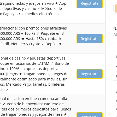
 tragamonedas y juegos en vivo ★ App
Regístrate
s deportivas y casino ✓ Métodos de
 Pago y otros medios electrónicos
N
ernacional con promociones atractivas
500.000 ARS + 100 FS ✓ Paquete en 3
A
.500.000 ARS ★ Hasta 15% cashback
Regístrate
Skrill, Neteller y crypto ✓ Depósito
onal de casino y apuestas deportivas
enfoque en usuarios de LATAM ✓ Bono de
ino + 100 % en apuestas deportivas
.000 juegos ★ Tragamonedas, juegos de
Regístrate
totalmente optimizado para móviles, sin
, Mercado Pago, tarjetas, billeteras
oin ✓
nal de casino en línea con una amplia
dad ✓ Bono de bienvenida: Paquete de
n tus dos primeros depósitos para juegos
ón de tragamonedas y juegos de mesa ★
Regístrate