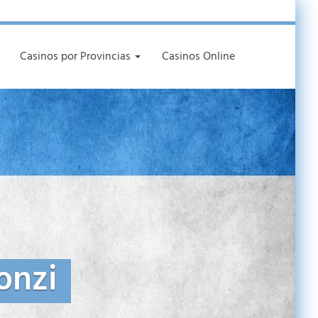
Casinos por Provincias
Casinos Online
onzi