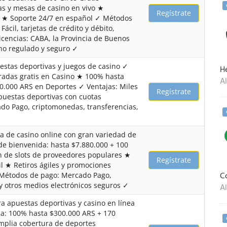
s y mesas de casino en vivo ★
Regístrate
l ★ Soporte 24/7 en español ✓ Métodos
cil, tarjetas de crédito y débito,
icencias: CABA, la Provincia de Buenos
no regulado y seguro ✓
stas deportivas y juegos de casino ✓
He
radas gratis en Casino ★ 100% hasta
A
0.000 ARS en Deportes ✓ Ventajas: Miles
Regístrate
uestas deportivas con cuotas
do Pago, criptomonedas, transferencias,
 de casino online con gran variedad de
e bienvenida: hasta $7.880.000 + 100
ón de slots de proveedores populares ★
Regístrate
l ★ Retiros ágiles y promociones
C
 Métodos de pago: Mercado Pago,
s y otros medios electrónicos seguros ✓
A
a apuestas deportivas y casino en línea
da: 100% hasta $300.000 ARS + 170
Amplia cobertura de deportes