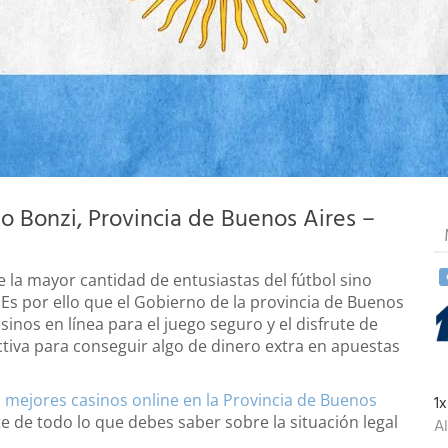
o Bonzi, Provincia de Buenos Aires –
e la mayor cantidad de entusiastas del fútbol sino
 Es por ello que el Gobierno de la provincia de Buenos
inos en línea para el juego seguro y el disfrute de
activa para conseguir algo de dinero extra en apuestas
s mejores casinos online en la Provincia de Buenos
1
te de todo lo que debes saber sobre la situación legal
A