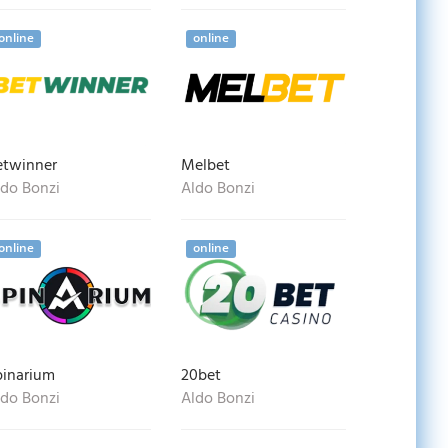
online
online
etwinner
Melbet
ldo Bonzi
Aldo Bonzi
online
online
pinarium
20bet
ldo Bonzi
Aldo Bonzi