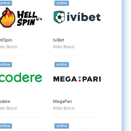
online
online
llSpin
IviBet
ldo Bonzi
Aldo Bonzi
online
online
odere
MegaPari
ldo Bonzi
Aldo Bonzi
online
online