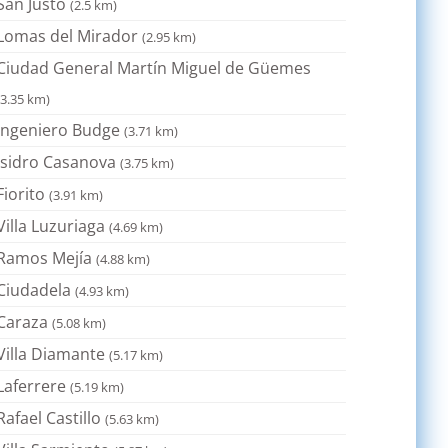
San Justo
(2.5 km)
Lomas del Mirador
(2.95 km)
Ciudad General Martín Miguel de Güemes
(3.35 km)
Ingeniero Budge
(3.71 km)
Isidro Casanova
(3.75 km)
Fiorito
(3.91 km)
Villa Luzuriaga
(4.69 km)
Ramos Mejía
(4.88 km)
Ciudadela
(4.93 km)
Caraza
(5.08 km)
Villa Diamante
(5.17 km)
Laferrere
(5.19 km)
Rafael Castillo
(5.63 km)