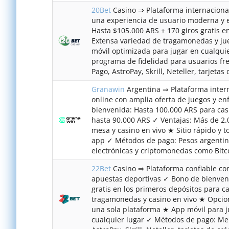
20Bet
Casino ⇒ Plataforma internacional
una experiencia de usuario moderna y 
Hasta $105.000 ARS + 170 giros gratis e
Extensa variedad de tragamonedas y ju
móvil optimizada para jugar en cualqu
programa de fidelidad para usuarios f
Pago, AstroPay, Skrill, Neteller, tarjeta
Granawin
Argentina ⇒ Plataforma intern
online con amplia oferta de juegos y 
bienvenida: Hasta 100.000 ARS para cas
hasta 90.000 ARS ✓ Ventajas: Más de 2
mesa y casino en vivo ★ Sitio rápido y 
app ✓ Métodos de pago: Pesos argentinos
electrónicas y criptomonedas como Bitc
22Bet
Casino ⇒ Plataforma confiable con
apuestas deportivas ✓ Bono de bienveni
gratis en los primeros depósitos para c
tragamonedas y casino en vivo ★ Opcion
una sola plataforma ★ App móvil para 
cualquier lugar ✓ Métodos de pago: Mer