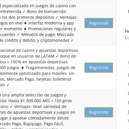
 especializada en juegos de casino con
entretenida ✓ Bono de bienvenida:
n los dos primeros depósitos ✓ Ventajas:
egos en vivo ★ Interfaz moderna y app
Regístrate
ier momento ★ Promociones regulares y
He
recuentes ✓ Métodos de pago: Mercado
L
s de crédito y débito, y criptomonedas ✓
acional de casino y apuestas deportivas
enfoque en usuarios de LATAM ✓ Bono de
ino + 100 % en apuestas deportivas
.000 juegos ★ Tragamonedas, juegos de
Regístrate
totalmente optimizado para móviles, sin
, Mercado Pago, tarjetas, billeteras
oin ✓
 una amplia selección de juegos y
da: Hasta $1.500.000 ARS + 150 giros
asino ✓ Ventajas: Gran variedad de
es de apuestas deportivas y juegos en
Regístrate
jugar y apostar cómodamente desde
cado Pago, Rapipago, Pago Fácil,