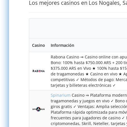
Los mejores casinos en Los Nogales, S
Casino
Información
Rabona Casino ⇒ Casino online con apue
Bono: 100% hasta $750.000 ARS + 200 ti
$375.000 ARS en Vivo ★ 100% hasta $15
de tragamonedas ★ Casino en vivo ★ Ap
competitivas ✓ Métodos de pago: Merca
tarjetas y billeteras electrónicas ✓
Spinarium
Casino ⇒ Plataforma moderna
tragamonedas y juegos en vivo ✓ Bono d
giros gratis ✓ Ventajas: Amplia selecci
Plataforma rápida optimizada para móvi
frecuentes para jugadores de casino ✓
criptomonedas, Skrill, Neteller, tarjeta