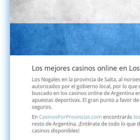
Los mejores casinos online en Los
Los Nogales en la provincia de Salta, al noroes
autorizados por el gobierno local, por lo qu
buscado en los casinos online de Argentina e
apuestas deportivas. El gran punto a favor d
seguros.
En
CasinosPorProvincias.com
encontrarás
los
resto de Argentina. ¡Entérate de todo lo que d
casinos disponibles!