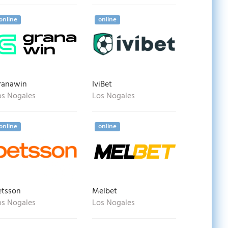
online
online
ranawin
IviBet
os Nogales
Los Nogales
online
online
etsson
Melbet
os Nogales
Los Nogales