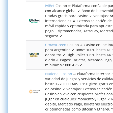
IviBet
Casino ⇒ Plataforma confiable par
con alcance global ✓ Bono de bienveni
tiradas gratis para casino ✓ Ventajas: 
internacionales ★ Extensa selección de
móvil rápida y optimizada para apuesta
pago: Criptomonedas, AstroPay, Mercado
seguros ✓
CrownGreen
Casino ⇒ Casino online int
para Argentina ✓ Bono: 100% hasta $1.
depósitos ✓ High Roller 125% hasta $4
diario ✓ Pagos: Tarjetas, Mercado Pago, 
mínimo: $2.000 ARS ✓
National Casino
⇒ Plataforma internacio
variedad de juegos y servicios de cali
hasta $270.000 ARS + 150 giros gratis e
de casino ✓ Ventajas: Extensa selecci
Casino en vivo con crupieres profesiona
jugar en cualquier momento y lugar ✓ M
débito, Mercado Pago, billeteras electrón
criptomonedas como Bitcoin y Ethereu