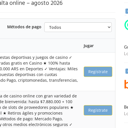
alta online – agosto 2026
Métodos de pago
Jugar
G
L
stas deportivas y juegos de casino ✓
radas gratis en Casino ★ 100% hasta
0.000 ARS en Deportes ✓ Ventajas: Miles
Regístrate
uestas deportivas con cuotas
do Pago, criptomonedas, transferencias,
 de casino online con gran variedad de
e bienvenida: hasta $7.880.000 + 100
B
ón de slots de proveedores populares ★
Regístrate
l ★ Retiros ágiles y promociones
L
 Métodos de pago: Mercado Pago,
s y otros medios electrónicos seguros ✓