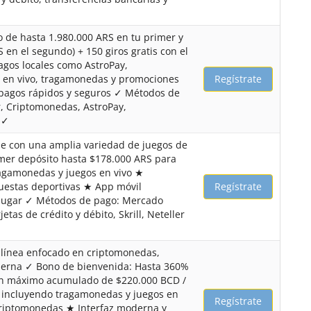
✓
 de hasta 1.980.000 ARS en tu primer y
 en el segundo) + 150 giros gratis con el
gos locales como AstroPay,
 en vivo, tragamonedas y promociones
Regístrate
pagos rápidos y seguros ✓ Métodos de
er, Criptomonedas, AstroPay,
 ✓
le con una amplia variedad de juegos de
mer depósito hasta $178.000 ARS para
ragamonedas y juegos en vivo ★
uestas deportivas ★ App móvil
Regístrate
 lugar ✓ Métodos de pago: Mercado
etas de crédito y débito, Skrill, Neteller
 línea enfocado en criptomonedas,
derna ✓ Bono de bienvenida: Hasta 360%
 un máximo acumulado de $220.000 BCD /
, incluyendo tragamonedas y juegos en
Regístrate
 criptomonedas ★ Interfaz moderna y