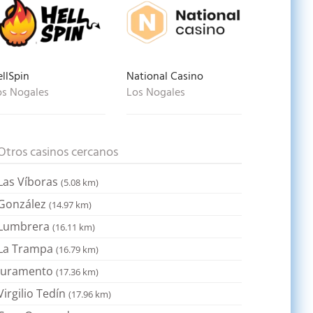
llSpin
National Casino
os Nogales
Los Nogales
Otros casinos cercanos
Las Víboras
(5.08 km)
González
(14.97 km)
Lumbrera
(16.11 km)
La Trampa
(16.79 km)
Juramento
(17.36 km)
Virgilio Tedín
(17.96 km)