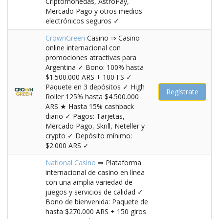
Criptomonedas, AstroPay,
Mercado Pago y otros medios
electrónicos seguros ✓
CrownGreen
Casino ⇒ Casino
online internacional con
promociones atractivas para
Argentina ✓ Bono: 100% hasta
$1.500.000 ARS + 100 FS ✓
Paquete en 3 depósitos ✓ High
Regístrate
Roller 125% hasta $4.500.000
ARS ★ Hasta 15% cashback
diario ✓ Pagos: Tarjetas,
Mercado Pago, Skrill, Neteller y
crypto ✓ Depósito mínimo:
$2.000 ARS ✓
National Casino
⇒ Plataforma
internacional de casino en línea
con una amplia variedad de
juegos y servicios de calidad ✓
Bono de bienvenida: Paquete de
hasta $270.000 ARS + 150 giros