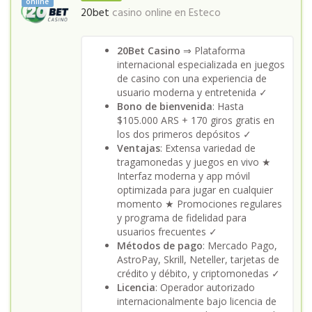
online
20bet
casino online en
Esteco
20Bet Casino
⇒ Plataforma
internacional especializada en juegos
de casino con una experiencia de
usuario moderna y entretenida ✓
Bono de bienvenida
: Hasta
$105.000 ARS + 170 giros gratis en
los dos primeros depósitos ✓
Ventajas
: Extensa variedad de
tragamonedas y juegos en vivo ★
Interfaz moderna y app móvil
optimizada para jugar en cualquier
momento ★ Promociones regulares
y programa de fidelidad para
usuarios frecuentes ✓
Métodos de pago
: Mercado Pago,
AstroPay, Skrill, Neteller, tarjetas de
crédito y débito, y criptomonedas ✓
Licencia
: Operador autorizado
internacionalmente bajo licencia de