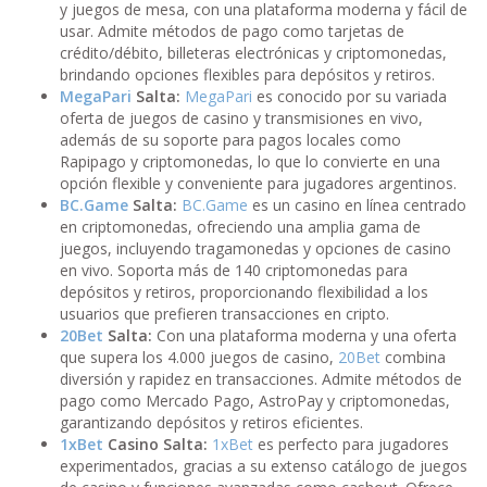
y juegos de mesa, con una plataforma moderna y fácil de
usar. Admite métodos de pago como tarjetas de
crédito/débito, billeteras electrónicas y criptomonedas,
brindando opciones flexibles para depósitos y retiros.
MegaPari
Salta:
MegaPari
es conocido por su variada
oferta de juegos de casino y transmisiones en vivo,
además de su soporte para pagos locales como
Rapipago y criptomonedas, lo que lo convierte en una
opción flexible y conveniente para jugadores argentinos.
BC.Game
Salta:
BC.Game
es un casino en línea centrado
en criptomonedas, ofreciendo una amplia gama de
juegos, incluyendo tragamonedas y opciones de casino
en vivo. Soporta más de 140 criptomonedas para
depósitos y retiros, proporcionando flexibilidad a los
usuarios que prefieren transacciones en cripto.
20Bet
Salta:
Con una plataforma moderna y una oferta
que supera los 4.000 juegos de casino,
20Bet
combina
diversión y rapidez en transacciones. Admite métodos de
pago como Mercado Pago, AstroPay y criptomonedas,
garantizando depósitos y retiros eficientes.
1xBet
Casino Salta:
1xBet
es perfecto para jugadores
experimentados, gracias a su extenso catálogo de juegos