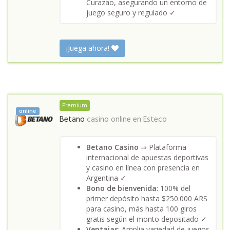
Curazao, asegurando un entorno de
juego seguro y regulado ✓
¡Juega ahora!
Premium
online
Betano
casino online en
Esteco
Betano Casino
⇒ Plataforma
internacional de apuestas deportivas
y casino en línea con presencia en
Argentina ✓
Bono de bienvenida
: 100% del
primer depósito hasta $250.000 ARS
para casino, más hasta 100 giros
gratis según el monto depositado ✓
Ventajas
: Amplia variedad de juegos