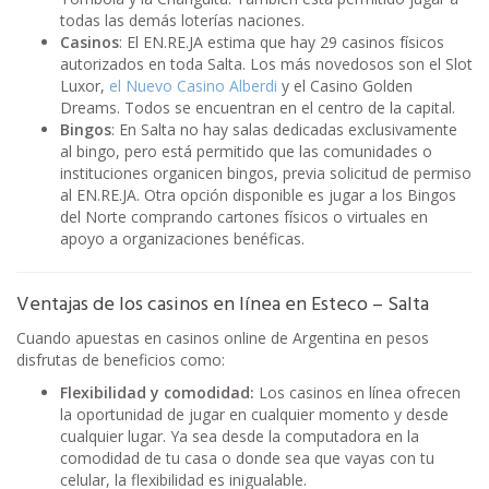
todas las demás loterías naciones.
Casinos
: El EN.RE.JA estima que hay 29 casinos físicos
autorizados en toda Salta. Los más novedosos son el Slot
Luxor,
el Nuevo Casino Alberdi
y el Casino Golden
Dreams. Todos se encuentran en el centro de la capital.
Bingos
: En Salta no hay salas dedicadas exclusivamente
al bingo, pero está permitido que las comunidades o
instituciones organicen bingos, previa solicitud de permiso
al EN.RE.JA. Otra opción disponible es jugar a los Bingos
del Norte comprando cartones físicos o virtuales en
apoyo a organizaciones benéficas.
Ventajas de los casinos en línea en Esteco – Salta
Cuando apuestas en casinos online de Argentina en pesos
disfrutas de beneficios como:
Flexibilidad y comodidad:
Los casinos en línea ofrecen
la oportunidad de jugar en cualquier momento y desde
cualquier lugar. Ya sea desde la computadora en la
comodidad de tu casa o donde sea que vayas con tu
celular, la flexibilidad es inigualable.