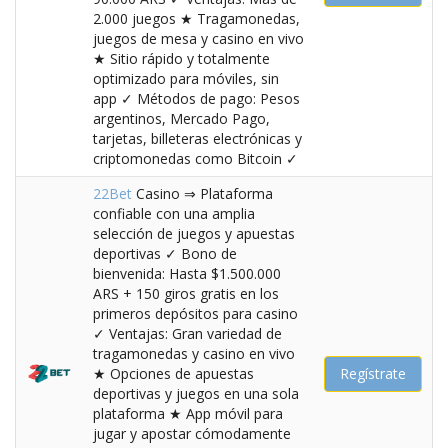
2.000 juegos ★ Tragamonedas,
juegos de mesa y casino en vivo
★ Sitio rápido y totalmente
optimizado para móviles, sin
app ✓ Métodos de pago: Pesos
argentinos, Mercado Pago,
tarjetas, billeteras electrónicas y
criptomonedas como Bitcoin ✓
22Bet
Casino ⇒ Plataforma
confiable con una amplia
selección de juegos y apuestas
deportivas ✓ Bono de
bienvenida: Hasta $1.500.000
ARS + 150 giros gratis en los
primeros depósitos para casino
✓ Ventajas: Gran variedad de
tragamonedas y casino en vivo
★ Opciones de apuestas
Regístrate
deportivas y juegos en una sola
plataforma ★ App móvil para
jugar y apostar cómodamente