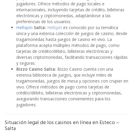
jugadores. Ofrece métodos de pago locales e
internacionales, incluyendo tarjetas de crédito, billeteras
electrónicas y criptomonedas, adaptándose a las
preferencias de los usuarios.
Hellspin
Salta:
Hellspin
es conocido por su temática
única y una extensa colección de juegos de casino, desde
tragamonedas hasta juegos de casino en vivo. La
plataforma acepta múltiples métodos de pago, como
tarjetas de crédito/débito, billeteras electrónicas y
diversas criptomonedas, facilitando transacciones rápidas
y seguras.
Bizzo Casino Salta:
Bizzo Casino cuenta con una
extensa biblioteca de juegos, que incluye miles de
tragamonedas, juegos de mesa y opciones con crupier en
vivo. Ofrece métodos de pago como tarjetas de
crédito/débito, billeteras electrónicas y criptomonedas,
asegurando transacciones convenientes para los
jugadores.
Situación legal de los casinos en línea en Esteco –
Salta