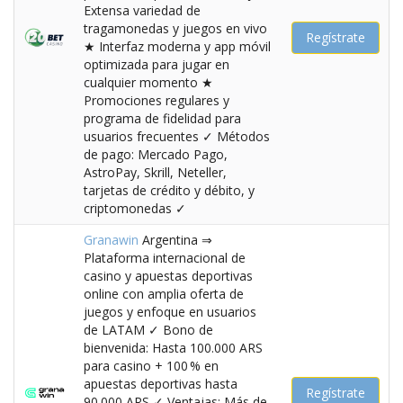
Extensa variedad de
tragamonedas y juegos en vivo
Regístrate
★ Interfaz moderna y app móvil
optimizada para jugar en
cualquier momento ★
Promociones regulares y
programa de fidelidad para
usuarios frecuentes ✓ Métodos
de pago: Mercado Pago,
AstroPay, Skrill, Neteller,
tarjetas de crédito y débito, y
criptomonedas ✓
Granawin
Argentina ⇒
Plataforma internacional de
casino y apuestas deportivas
online con amplia oferta de
juegos y enfoque en usuarios
de LATAM ✓ Bono de
bienvenida: Hasta 100.000 ARS
para casino + 100 % en
apuestas deportivas hasta
Regístrate
90.000 ARS ✓ Ventajas: Más de