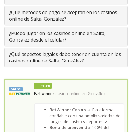
¿Qué métodos de pago se aceptan en los casinos
online de Salta, González?
¿Puedo jugar en los casinos online en Salta,
González desde el celular?
¿Qué aspectos legales debo tener en cuenta en los
casinos online de Salta, González?
Premium
online
Betwinner
casino online en
González
BetWinner Casino
⇒ Plataforma
confiable con una amplia variedad de
juegos de casino y deportes ✓
Bono de bienvenida
: 100% del