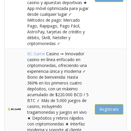
casino y apuestas deportivas ★
App móvil optimizada para jugar
desde cualquier lugar ✓
Métodos de pago: Mercado
Pago, Rapipago, Pago Fácil,
AstroPay, tarjetas de crédito y
débito, Skrill, Neteller y
criptomonedas ✓
BC.Game
Casino ⇒ Innovador
casino en línea enfocado en
criptomonedas, ofreciendo una
experiencia única y moderna ✓
Bono de bienvenida: Hasta
360% en los primeros cuatro
depósitos, con un máximo
acumulado de $220.000 BCD / 5
BTC ✓ Más de 5.000 juegos de
casino, incluyendo
Regístrate
tragamonedas y juegos en vivo
★ Depósitos y retiros rápidos
con criptomonedas ★ Interfaz
moderna y soporte al cliente