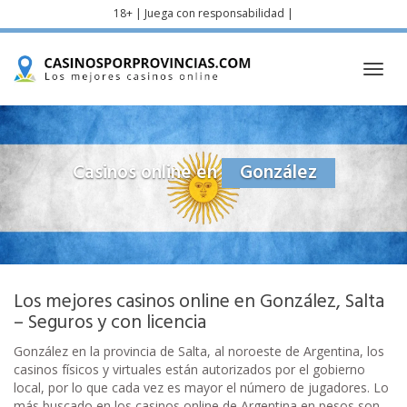
Skip
18+ | Juega con responsabilidad |
to
main
content
Toggl
navig
Casinos online en
González
Los mejores casinos online en González, Salta
– Seguros y con licencia
González en la provincia de Salta, al noroeste de Argentina, los
casinos físicos y virtuales están autorizados por el gobierno
local, por lo que cada vez es mayor el número de jugadores. Lo
más buscado en los casinos online de Argentina en pesos son