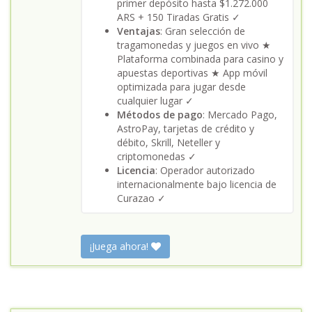
primer depósito hasta $1.272.000
ARS + 150 Tiradas Gratis ✓
Ventajas
: Gran selección de
tragamonedas y juegos en vivo ★
Plataforma combinada para casino y
apuestas deportivas ★ App móvil
optimizada para jugar desde
cualquier lugar ✓
Métodos de pago
: Mercado Pago,
AstroPay, tarjetas de crédito y
débito, Skrill, Neteller y
criptomonedas ✓
Licencia
: Operador autorizado
internacionalmente bajo licencia de
Curazao ✓
¡Juega ahora!