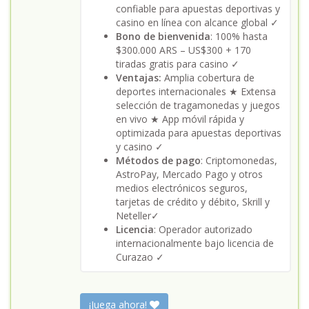
confiable para apuestas deportivas y
casino en línea con alcance global ✓
Bono de bienvenida
: 100% hasta
$300.000 ARS – US$300 + 170
tiradas gratis para casino ✓
Ventajas:
Amplia cobertura de
deportes internacionales ★ Extensa
selección de tragamonedas y juegos
en vivo ★ App móvil rápida y
optimizada para apuestas deportivas
y casino ✓
Métodos de pago
: Criptomonedas,
AstroPay, Mercado Pago y otros
medios electrónicos seguros,
tarjetas de crédito y débito, Skrill y
Neteller✓
Licencia
: Operador autorizado
internacionalmente bajo licencia de
Curazao ✓
¡Juega ahora!