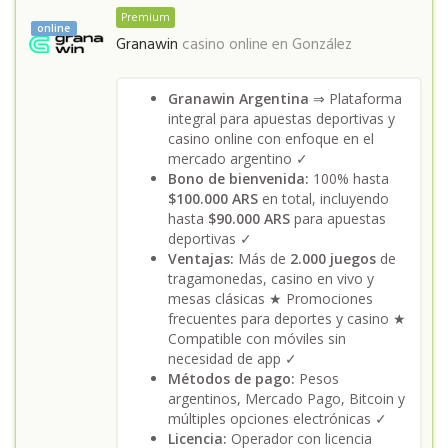
Premium
online
Granawin
casino online en
González
Granawin Argentina
⇒ Plataforma
integral para apuestas deportivas y
casino online con enfoque en el
mercado argentino ✓
Bono de bienvenida:
100% hasta
$100.000 ARS
en total, incluyendo
hasta
$90.000 ARS
para apuestas
deportivas ✓
Ventajas:
Más de
2.000 juegos
de
tragamonedas, casino en vivo y
mesas clásicas ★ Promociones
frecuentes para deportes y casino ★
Compatible con móviles sin
necesidad de app ✓
Métodos de pago:
Pesos
argentinos, Mercado Pago, Bitcoin y
múltiples opciones electrónicas ✓
Licencia:
Operador con licencia