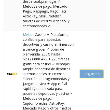
desde cualquier lugar ✓
Métodos de pago: Mercado
Pago, Rapipago, Pago Fácil,
AstroPay, Skrill, Neteller,
tarjetas de crédito y débito, y
criptomonedas ✓
Melbet
Casino ⇒ Plataforma
confiable para apuestas
deportivas y casino en línea con
alcance global ✓ Bono de
bienvenida: 200% hasta
$2.124.000 ARS + 220 tiradas
gratis para casino ✓ Ventajas:
Amplia cobertura de deportes
internacionales ★ Extensa
Regístrate
selección de tragamonedas y
juegos en vivo ★ App móvil
rápida y optimizada para
apuestas deportivas y casino ✓
Métodos de pago:
Criptomonedas, AstroPay,
Mercado Pago y otros medios