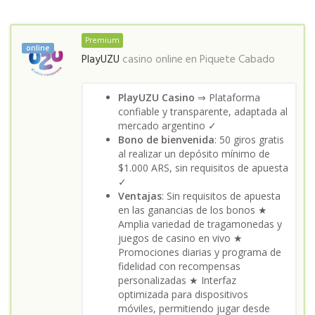
Premium
online
PlayUZU
casino online en
Piquete Cabado
PlayUZU Casino
⇒ Plataforma
confiable y transparente, adaptada al
mercado argentino ✓
Bono de bienvenida
: 50 giros gratis
al realizar un depósito mínimo de
$1.000 ARS, sin requisitos de apuesta
✓
Ventajas
: Sin requisitos de apuesta
en las ganancias de los bonos ★
Amplia variedad de tragamonedas y
juegos de casino en vivo ★
Promociones diarias y programa de
fidelidad con recompensas
personalizadas ★ Interfaz
optimizada para dispositivos
móviles, permitiendo jugar desde