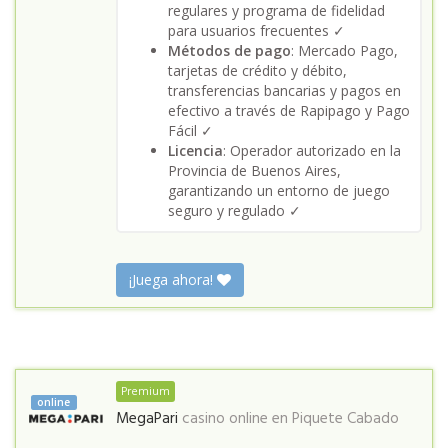
regulares y programa de fidelidad
para usuarios frecuentes ✓
Métodos de pago
: Mercado Pago,
tarjetas de crédito y débito,
transferencias bancarias y pagos en
efectivo a través de Rapipago y Pago
Fácil ✓
Licencia
: Operador autorizado en la
Provincia de Buenos Aires,
garantizando un entorno de juego
seguro y regulado ✓
¡Juega ahora!
Premium
online
MegaPari
casino online en
Piquete Cabado