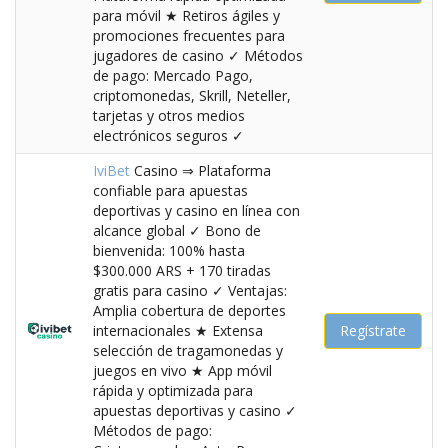
para móvil ★ Retiros ágiles y
promociones frecuentes para
jugadores de casino ✓ Métodos
de pago: Mercado Pago,
criptomonedas, Skrill, Neteller,
tarjetas y otros medios
electrónicos seguros ✓
IviBet
Casino ⇒ Plataforma
confiable para apuestas
deportivas y casino en línea con
alcance global ✓ Bono de
bienvenida: 100% hasta
$300.000 ARS + 170 tiradas
gratis para casino ✓ Ventajas:
Amplia cobertura de deportes
internacionales ★ Extensa
Regístrate
selección de tragamonedas y
juegos en vivo ★ App móvil
rápida y optimizada para
apuestas deportivas y casino ✓
Métodos de pago: