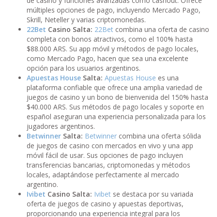
de casino y funciones avanzadas como cashout. Ofrece
múltiples opciones de pago, incluyendo Mercado Pago,
Skrill, Neteller y varias criptomonedas.
22Bet
Casino Salta:
22Bet
combina una oferta de casino
completa con bonos atractivos, como el 100% hasta
$88.000 ARS. Su app móvil y métodos de pago locales,
como Mercado Pago, hacen que sea una excelente
opción para los usuarios argentinos.
Apuestas House
Salta:
Apuestas House
es una
plataforma confiable que ofrece una amplia variedad de
juegos de casino y un bono de bienvenida del 150% hasta
$40.000 ARS. Sus métodos de pago locales y soporte en
español aseguran una experiencia personalizada para los
jugadores argentinos.
Betwinner
Salta:
Betwinner
combina una oferta sólida
de juegos de casino con mercados en vivo y una app
móvil fácil de usar. Sus opciones de pago incluyen
transferencias bancarias, criptomonedas y métodos
locales, adaptándose perfectamente al mercado
argentino.
Ivibet
Casino Salta:
Ivibet
se destaca por su variada
oferta de juegos de casino y apuestas deportivas,
proporcionando una experiencia integral para los