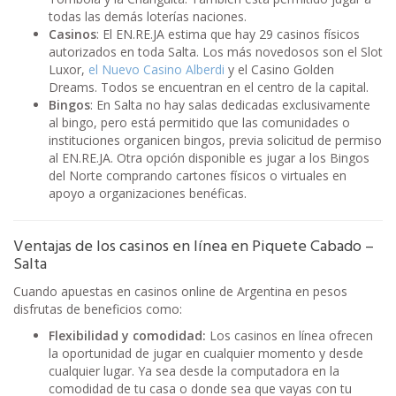
todas las demás loterías naciones.
Casinos
: El EN.RE.JA estima que hay 29 casinos físicos
autorizados en toda Salta. Los más novedosos son el Slot
Luxor,
el Nuevo Casino Alberdi
y el Casino Golden
Dreams. Todos se encuentran en el centro de la capital.
Bingos
: En Salta no hay salas dedicadas exclusivamente
al bingo, pero está permitido que las comunidades o
instituciones organicen bingos, previa solicitud de permiso
al EN.RE.JA. Otra opción disponible es jugar a los Bingos
del Norte comprando cartones físicos o virtuales en
apoyo a organizaciones benéficas.
Ventajas de los casinos en línea en Piquete Cabado –
Salta
Cuando apuestas en casinos online de Argentina en pesos
disfrutas de beneficios como:
Flexibilidad y comodidad:
Los casinos en línea ofrecen
la oportunidad de jugar en cualquier momento y desde
cualquier lugar. Ya sea desde la computadora en la
comodidad de tu casa o donde sea que vayas con tu