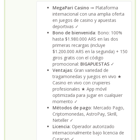
MegaPari Casino
⇒ Plataforma
internacional con una amplia oferta
en juegos de casino y apuestas
deportivas ✓
Bono de bienvenida
: Bono: 100%
hasta $1.980.000 ARS en las dos
primeras recargas (incluye
$1.200.000 ARS en la segunda) + 150
giros gratis con el código
promocional:
BIGAPUESTAS
✓
Ventajas
: Gran variedad de
tragamonedas y juegos en vivo ★
Casino en vivo con crupieres
profesionales ★ App móvil
optimizada para jugar en cualquier
momento ✓
Métodos de pago
: Mercado Pago,
Criptomonedas, AstroPay, Skrill,
Neteller ✓
Licencia
: Operador autorizado
internacionalmente bajo licencia de
Curaçao ✓