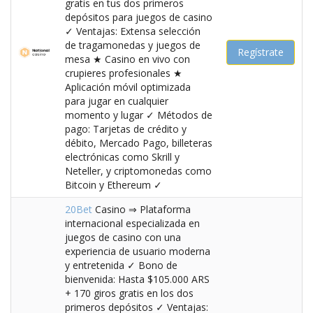
gratis en tus dos primeros
depósitos para juegos de casino
✓ Ventajas: Extensa selección
de tragamonedas y juegos de
Regístrate
mesa ★ Casino en vivo con
crupieres profesionales ★
Aplicación móvil optimizada
para jugar en cualquier
momento y lugar ✓ Métodos de
pago: Tarjetas de crédito y
débito, Mercado Pago, billeteras
electrónicas como Skrill y
Neteller, y criptomonedas como
Bitcoin y Ethereum ✓
20Bet
Casino ⇒ Plataforma
internacional especializada en
juegos de casino con una
experiencia de usuario moderna
y entretenida ✓ Bono de
bienvenida: Hasta $105.000 ARS
+ 170 giros gratis en los dos
primeros depósitos ✓ Ventajas: