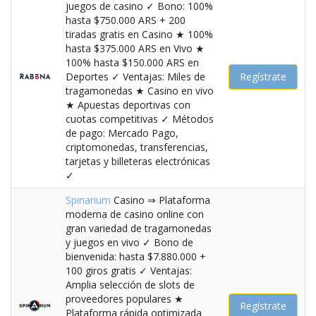
juegos de casino ✓ Bono: 100%
hasta $750.000 ARS + 200
tiradas gratis en Casino ★ 100%
hasta $375.000 ARS en Vivo ★
100% hasta $150.000 ARS en
Deportes ✓ Ventajas: Miles de
Regístrate
tragamonedas ★ Casino en vivo
★ Apuestas deportivas con
cuotas competitivas ✓ Métodos
de pago: Mercado Pago,
criptomonedas, transferencias,
tarjetas y billeteras electrónicas
✓
Spinarium
Casino ⇒ Plataforma
moderna de casino online con
gran variedad de tragamonedas
y juegos en vivo ✓ Bono de
bienvenida: hasta $7.880.000 +
100 giros gratis ✓ Ventajas:
Amplia selección de slots de
proveedores populares ★
Regístrate
Plataforma rápida optimizada