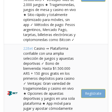
2.000 juegos ★ Tragamonedas,
juegos de mesa y casino en vivo
★ Sitio rápido y totalmente
optimizado para móviles, sin
app ✓ Métodos de pago: Pesos
argentinos, Mercado Pago,
tarjetas, billeteras electrónicas y
criptomonedas como Bitcoin ✓
22Bet
Casino ⇒ Plataforma
confiable con una amplia
selección de juegos y apuestas
deportivas ✓ Bono de
bienvenida: Hasta $1.500.000
ARS + 150 giros gratis en los
primeros depósitos para casino
✓ Ventajas: Gran variedad de
tragamonedas y casino en vivo
★ Opciones de apuestas
Regístrate
deportivas y juegos en una sola
plataforma ★ App móvil para
jugar y apostar cómodamente