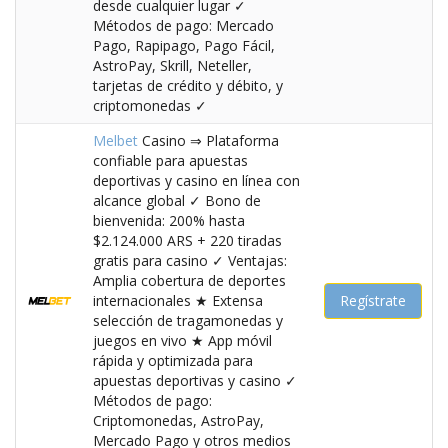
desde cualquier lugar ✓
Métodos de pago: Mercado
Pago, Rapipago, Pago Fácil,
AstroPay, Skrill, Neteller,
tarjetas de crédito y débito, y
criptomonedas ✓
Melbet
Casino ⇒ Plataforma
confiable para apuestas
deportivas y casino en línea con
alcance global ✓ Bono de
bienvenida: 200% hasta
$2.124.000 ARS + 220 tiradas
gratis para casino ✓ Ventajas:
Amplia cobertura de deportes
internacionales ★ Extensa
Regístrate
selección de tragamonedas y
juegos en vivo ★ App móvil
rápida y optimizada para
apuestas deportivas y casino ✓
Métodos de pago:
Criptomonedas, AstroPay,
Mercado Pago y otros medios