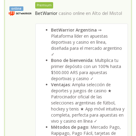
Premium
online
BetWarrior
casino online en
Alto del Mistol
BetWarrior Argentina
⇒
Plataforma líder en apuestas
deportivas y casino en línea,
diseñada para el mercado argentino
✓
Bono de bienvenida
: Multiplica tu
primer depósito con un 100% hasta
$500.000 ARS para apuestas
deportivas y casino ✓
Ventajas
: Amplia selección de
deportes y juegos de casino ★
Patrocinador oficial de las
selecciones argentinas de fútbol,
hockey y tenis ★ App móvil intuitiva y
completa, perfecta para apuestas en
vivo y casino en línea ✓
Métodos de pago
: Mercado Pago,
Rapipago, Pago Fácil, tarjetas de