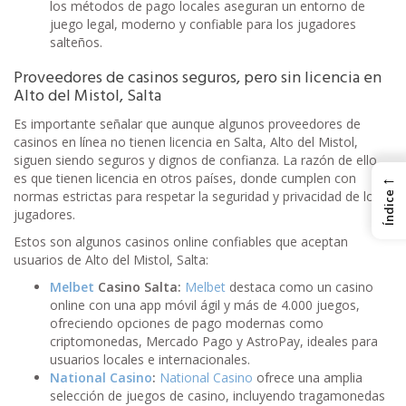
los métodos de pago locales aseguran un entorno de
juego legal, moderno y confiable para los jugadores
salteños.
Proveedores de casinos seguros, pero sin licencia en
Alto del Mistol, Salta
Es importante señalar que aunque algunos proveedores de
casinos en línea no tienen licencia en Salta, Alto del Mistol,
siguen siendo seguros y dignos de confianza. La razón de ello
←
es que tienen licencia en otros países, donde cumplen con
normas estrictas para respetar la seguridad y privacidad de los
Índice
jugadores.
Estos son algunos casinos online confiables que aceptan
usuarios de Alto del Mistol, Salta:
Melbet
Casino Salta:
Melbet
destaca como un casino
online con una app móvil ágil y más de 4.000 juegos,
ofreciendo opciones de pago modernas como
criptomonedas, Mercado Pago y AstroPay, ideales para
usuarios locales e internacionales.
National Casino
:
National Casino
ofrece una amplia
selección de juegos de casino, incluyendo tragamonedas