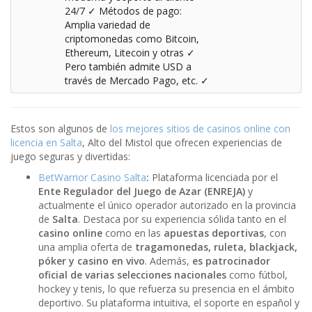
24/7 ✓ Métodos de pago:
Amplia variedad de
criptomonedas como Bitcoin,
Ethereum, Litecoin y otras ✓
Pero también admite USD a
través de Mercado Pago, etc. ✓
Estos son algunos de
los mejores sitios de casinos online con
licencia en Salta
, Alto del Mistol que ofrecen experiencias de
juego seguras y divertidas:
BetWarrior Casino Salta
:
Plataforma licenciada por el
Ente Regulador del Juego de Azar (ENREJA)
y
actualmente el único operador autorizado en la provincia
de
Salta
. Destaca por su experiencia sólida tanto en el
casino online
como en las
apuestas deportivas
, con
una amplia oferta de
tragamonedas, ruleta, blackjack,
póker y casino en vivo
. Además,
es patrocinador
oficial de varias selecciones nacionales
como fútbol,
hockey y tenis, lo que refuerza su presencia en el ámbito
deportivo. Su plataforma intuitiva, el soporte en español y