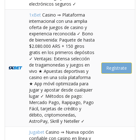
electrónicos seguros ✓
1xBet
Casino ⇒ Plataforma
internacional con una amplia
oferta de juegos de casino y
experiencia reconocida ✓ Bono
de bienvenida: Paquete de hasta
$2.080.000 ARS + 150 giros
gratis en los primeros depósitos
✓ Ventajas: Extensa selección
de tragamonedas y juegos en
Regístrate
vivo ★ Apuestas deportivas y
casino en una sola plataforma
★ App móvil optimizada para
jugar y apostar desde cualquier
lugar ✓ Métodos de pago:
Mercado Pago, Rapipago, Pago
Fácil, tarjetas de crédito y
débito, criptomonedas,
AstroPay, Skrill y Neteller ✓
Jugabet
Casino ⇒ Nueva opción
confiable con casino en línea y