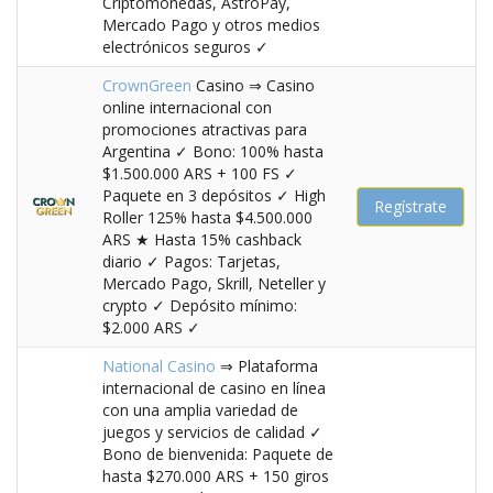
Criptomonedas, AstroPay,
Mercado Pago y otros medios
electrónicos seguros ✓
CrownGreen
Casino ⇒ Casino
online internacional con
promociones atractivas para
Argentina ✓ Bono: 100% hasta
$1.500.000 ARS + 100 FS ✓
Paquete en 3 depósitos ✓ High
Regístrate
Roller 125% hasta $4.500.000
ARS ★ Hasta 15% cashback
diario ✓ Pagos: Tarjetas,
Mercado Pago, Skrill, Neteller y
crypto ✓ Depósito mínimo:
$2.000 ARS ✓
National Casino
⇒ Plataforma
internacional de casino en línea
con una amplia variedad de
juegos y servicios de calidad ✓
Bono de bienvenida: Paquete de
hasta $270.000 ARS + 150 giros