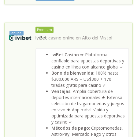
Premium
online
IviBet
casino online en
Alto del Mistol
IviBet Casino
⇒ Plataforma
confiable para apuestas deportivas y
casino en línea con alcance global ✓
Bono de bienvenida
: 100% hasta
$300.000 ARS – US$300 + 170
tiradas gratis para casino ✓
Ventajas:
Amplia cobertura de
deportes internacionales ★ Extensa
selección de tragamonedas y juegos
en vivo ★ App móvil rápida y
optimizada para apuestas deportivas
y casino ✓
Métodos de pago
: Criptomonedas,
AstroPay, Mercado Pago y otros