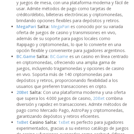
y juegos de mesa, con una plataforma moderna y fácil de
usar. Admite métodos de pago como tarjetas de
crédito/débito, billeteras electrónicas y criptomonedas,
brindando opciones flexibles para depósitos y retiros.
MegaPari
Salta:
MegaPari
es conocido por su variada
oferta de juegos de casino y transmisiones en vivo,
además de su soporte para pagos locales como
Rapipago y criptomonedas, lo que lo convierte en una
opción flexible y conveniente para jugadores argentinos.
BC.Game
Salta:
BC.Game
es un casino en línea centrado
en criptomonedas, ofreciendo una amplia gama de
juegos, incluyendo tragamonedas y opciones de casino
en vivo. Soporta más de 140 criptomonedas para
depósitos y retiros, proporcionando flexibilidad a los
usuarios que prefieren transacciones en cripto.
20Bet
Salta:
Con una plataforma moderna y una oferta
que supera los 4.000 juegos de casino,
20Bet
combina
diversión y rapidez en transacciones. Admite métodos de
pago como Mercado Pago, AstroPay y criptomonedas,
garantizando depósitos y retiros eficientes.
1xBet
Casino Salta:
1xBet
es perfecto para jugadores
experimentados, gracias a su extenso catálogo de juegos