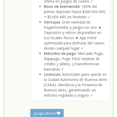
oferta en juegos de casino ✓
Bono de bienvenida
: 100% del
primer depósito hasta $200.000 ARS
+ $5.000 ARS en freebets ✓
Ventajas
: Gran variedad de
tragamonedas y juegos en vivo ★
Depósitos y retiros disponibles en
sus locales físicos ★ App móvil
optimizada para disfrutar del casino
desde cualquier lugar ✓
Métodos de pago
: Mercado Pago,
Rapipago, Pago Fácil, tarjetas de
crédito y débito, y transferencias
bancarias ✓
Licencias
: Autorizado para operar en
la Ciudad Autónoma de Buenos Aires
(CABA), Mendoza y la Provincia de
Buenos Aires, garantizando un
entorno regulado y seguro ✓
¡Juega ahora!