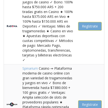
juegos de casino ✓ Bono: 100%
hasta $750.000 ARS + 200
tiradas gratis en Casino ★ 100%
hasta $375.000 ARS en Vivo ★
100% hasta $150.000 ARS en
Deportes ✓ Ventajas: Miles de
Regístrate
tragamonedas ★ Casino en vivo
★ Apuestas deportivas con
cuotas competitivas ✓ Métodos
de pago: Mercado Pago,
criptomonedas, transferencias,
tarjetas y billeteras electrónicas
✓
Spinarium
Casino ⇒ Plataforma
moderna de casino online con
gran variedad de tragamonedas
y juegos en vivo ✓ Bono de
bienvenida: hasta $7.880.000 +
100 giros gratis ✓ Ventajas:
Amplia selección de slots de
proveedores populares ★
Regístrate
Plataforma rápida optimizada