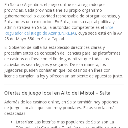
En Salta o Argentina, el juego online está regulado por
provincias. Cada provincia tiene su propio organismo
gubernamental o autoridad responsable de otorgar licencias, y
Salta no es una excepción. En Salta, con su capital política y
administrativa en Salta, la autoridad competente es el
Ente
Regulador del Juego de Azar (EN.RE.JA)
, cuya sede está en la Av.
25 de Mayo 550 en Salta Capital.
El Gobierno de Salta ha establecido directrices claras y
procedimientos de concesión de licencias para las plataformas
de casinos en línea con el fin de garantizar que todas las
actividades sean legales y seguras. De esa manera, los
jugadores pueden confiar en que los casinos en línea con
licencia cumplen la ley y ofrecen un ambiente de apuestas justo.
Ofertas de juego local en Alto del Mistol – Salta
Además de los casinos online, en Salta también hay opciones
de juegos locales que son muy populares. Estas son las más
destacadas:
Loterías:
Las loterías más populares de Salta son La
Tómbola y la Changuita. También está permitido jugar a