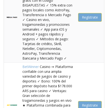
gratis con el código
BIGAPUESTAS ✓ 15% extra con
pagos locales como AstroPay,
Transferencia o Mercado Pago
Regístrate
✓ Casino en vivo,
tragamonedas y promociones
semanales ✓ App para iOS y
Android + pagos rápidos y
seguros ✓ Métodos de pago:
Tarjetas de crédito, Skrill,
Neteller, Criptomonedas,
AstroPay, Transferencia
Bancaria y Mercado Pago ✓
BetWinner
Casino ⇒ Plataforma
confiable con una amplia
variedad de juegos de casino y
deportes ✓ Bono: 100% del
primer depósito hasta $178.000
ARS para casino ✓ Ventajas:
Gran selección de
tragamonedas y juegos en vivo
★ Plataforma combinada para
Regístrate