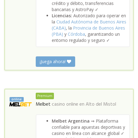
crédito y débito, transferencias
bancarias y AstroPay ✓
Licencias:
Autorizado para operar en
la
Ciudad Autónoma de Buenos Aires
(CABA)
, la
Provincia de Buenos Aires
(PBA)
y
Córdoba
, garantizando un
entorno regulado y seguro ✓
¡Juega ahora!
Premium
online
Melbet
casino online en
Alto del Mistol
Melbet Argentina
⇒ Plataforma
confiable para apuestas deportivas y
casino en línea con alcance global ✓