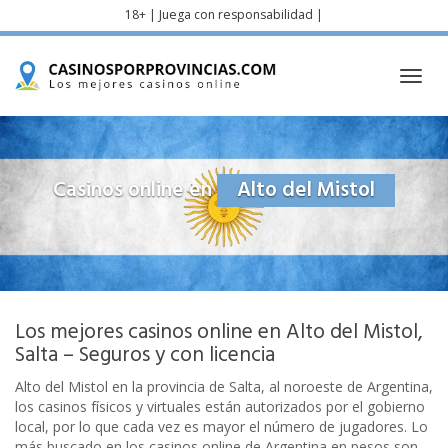
Skip
18+ | Juega con responsabilidad |
to
main
content
Toggl
navig
Casinos online en
Alto del Mistol
Los mejores casinos online en Alto del Mistol,
Salta – Seguros y con licencia
Alto del Mistol en la provincia de Salta, al noroeste de Argentina,
los casinos físicos y virtuales están autorizados por el gobierno
local, por lo que cada vez es mayor el número de jugadores. Lo
más buscado en los casinos online de Argentina en pesos son