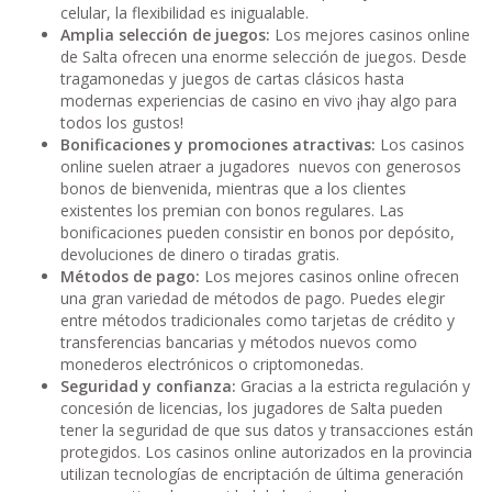
celular, la flexibilidad es inigualable.
Amplia selección de juegos:
Los mejores casinos online
de Salta ofrecen una enorme selección de juegos. Desde
tragamonedas y juegos de cartas clásicos hasta
modernas experiencias de casino en vivo ¡hay algo para
todos los gustos!
Bonificaciones y promociones atractivas:
Los casinos
online suelen atraer a jugadores nuevos con generosos
bonos de bienvenida, mientras que a los clientes
existentes los premian con bonos regulares. Las
bonificaciones pueden consistir en bonos por depósito,
devoluciones de dinero o tiradas gratis.
Métodos de pago:
Los mejores casinos online ofrecen
una gran variedad de métodos de pago. Puedes elegir
entre métodos tradicionales como tarjetas de crédito y
transferencias bancarias y métodos nuevos como
monederos electrónicos o criptomonedas.
Seguridad y confianza:
Gracias a la estricta regulación y
concesión de licencias, los jugadores de Salta pueden
tener la seguridad de que sus datos y transacciones están
protegidos. Los casinos online autorizados en la provincia
utilizan tecnologías de encriptación de última generación