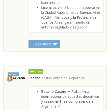
bancarias ✓
Licencias
: Autorizado para operar en
la Ciudad Autónoma de Buenos Aires
(CABA), Mendoza y la Provincia de
Buenos Aires, garantizando un
entorno regulado y seguro ✓
¡Juega ahora!
Premium
online
Betano
casino online en
Algarrobal
Betano Casino
⇒ Plataforma
internacional de apuestas deportivas
y casino en línea con presencia en
Argentina ✓