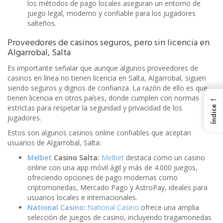
los métodos de pago locales aseguran un entorno de
juego legal, moderno y confiable para los jugadores
salteños.
Proveedores de casinos seguros, pero sin licencia en
Algarrobal, Salta
Es importante señalar que aunque algunos proveedores de
casinos en línea no tienen licencia en Salta, Algarrobal, siguen
siendo seguros y dignos de confianza. La razón de ello es que
←
tienen licencia en otros países, donde cumplen con normas
estrictas para respetar la seguridad y privacidad de los
Índice
jugadores.
Estos son algunos casinos online confiables que aceptan
usuarios de Algarrobal, Salta:
Melbet
Casino Salta:
Melbet
destaca como un casino
online con una app móvil ágil y más de 4.000 juegos,
ofreciendo opciones de pago modernas como
criptomonedas, Mercado Pago y AstroPay, ideales para
usuarios locales e internacionales.
National Casino
:
National Casino
ofrece una amplia
selección de juegos de casino, incluyendo tragamonedas