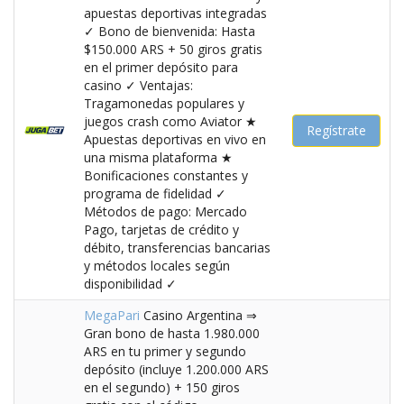
apuestas deportivas integradas
✓ Bono de bienvenida: Hasta
$150.000 ARS + 50 giros gratis
en el primer depósito para
casino ✓ Ventajas:
Tragamonedas populares y
juegos crash como Aviator ★
Regístrate
Apuestas deportivas en vivo en
una misma plataforma ★
Bonificaciones constantes y
programa de fidelidad ✓
Métodos de pago: Mercado
Pago, tarjetas de crédito y
débito, transferencias bancarias
y métodos locales según
disponibilidad ✓
MegaPari
Casino Argentina ⇒
Gran bono de hasta 1.980.000
ARS en tu primer y segundo
depósito (incluye 1.200.000 ARS
en el segundo) + 150 giros