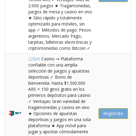
2.000 juegos ★ Tragamonedas,
juegos de mesa y casino en vivo
★ Sitio rápido y totalmente
optimizado para móviles, sin
app ✓ Métodos de pago: Pesos
argentinos, Mercado Pago,
tarjetas, billeteras electrónicas y
criptomonedas como Bitcoin ✓
22Bet
Casino ⇒ Plataforma
confiable con una amplia
selección de juegos y apuestas
deportivas ✓ Bono de
bienvenida: Hasta $1.500.000
ARS + 150 giros gratis en los
primeros depósitos para casino
✓ Ventajas: Gran variedad de
tragamonedas y casino en vivo
★ Opciones de apuestas
Regístrate
deportivas y juegos en una sola
plataforma ★ App móvil para
jugar y apostar cómodamente