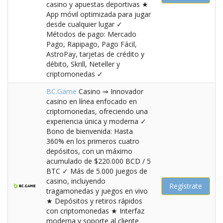
casino y apuestas deportivas ★
App móvil optimizada para jugar
desde cualquier lugar ✓
Métodos de pago: Mercado
Pago, Rapipago, Pago Fácil,
AstroPay, tarjetas de crédito y
débito, Skrill, Neteller y
criptomonedas ✓
BC.Game
Casino ⇒ Innovador
casino en línea enfocado en
criptomonedas, ofreciendo una
experiencia única y moderna ✓
Bono de bienvenida: Hasta
360% en los primeros cuatro
depósitos, con un máximo
acumulado de $220.000 BCD / 5
BTC ✓ Más de 5.000 juegos de
casino, incluyendo
Regístrate
tragamonedas y juegos en vivo
★ Depósitos y retiros rápidos
con criptomonedas ★ Interfaz
moderna y soporte al cliente