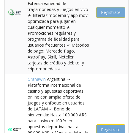
Extensa variedad de
tragamonedas y juegos en vivo
Regístrate
★ Interfaz moderna y app móvil
optimizada para jugar en
cualquier momento ★
Promociones regulares y
programa de fidelidad para
usuarios frecuentes ✓ Métodos
de pago: Mercado Pago,
AstroPay, Skrill, Neteller,
tarjetas de crédito y débito, y
criptomonedas ✓
Granawin
Argentina ⇒
Plataforma internacional de
casino y apuestas deportivas
online con amplia oferta de
juegos y enfoque en usuarios
de LATAM ✓ Bono de
bienvenida: Hasta 100.000 ARS
para casino + 100 % en
apuestas deportivas hasta
Regístrate
90.000 ARS ✓ Ventajas: Más de