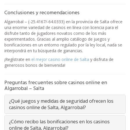
Conclusiones y recomendaciones
Algarrobal – (-25.4167/-64.0333) en la provincia de Salta ofrece
una enorme variedad de casinos en línea con licencia para el
disfrute tanto de jugadores novatos como de los más
experimentados. Gracias al amplio catálogo de juegos y
bonificaciones en un entorno regulado por la ley local, nada se
interpondrá en tu búsqueda de ganancias.
¡Regístrate en
el mejor casino online de Salta
y disfruta de
generosos bonos de bienvenida!
Preguntas frecuentes sobre casinos online en
Algarrobal – Salta
¿Qué juegos y medidas de seguridad ofrecen los
casinos online de Salta, Algarrobal?
¿Cómo recibo las bonificaciones en los casinos
online de Salta, Algarrobal?