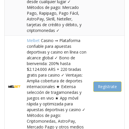
desde cualquier lugar ✓
Métodos de pago: Mercado
Pago, Rapipago, Pago Fácil,
AstroPay, Skrill, Neteller,
tarjetas de crédito y débito, y
criptomonedas ✓
Melbet
Casino ⇒ Plataforma
confiable para apuestas
deportivas y casino en línea con
alcance global ✓ Bono de
bienvenida: 200% hasta
$2.124.000 ARS + 220 tiradas
gratis para casino ✓ Ventajas:
Amplia cobertura de deportes
internacionales ★ Extensa
Regístrate
selección de tragamonedas y
juegos en vivo ★ App móvil
rápida y optimizada para
apuestas deportivas y casino ✓
Métodos de pago:
Criptomonedas, AstroPay,
Mercado Pago y otros medios