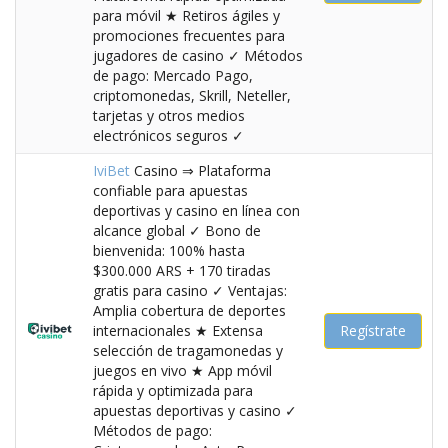
para móvil ★ Retiros ágiles y
promociones frecuentes para
jugadores de casino ✓ Métodos
de pago: Mercado Pago,
criptomonedas, Skrill, Neteller,
tarjetas y otros medios
electrónicos seguros ✓
IviBet
Casino ⇒ Plataforma
confiable para apuestas
deportivas y casino en línea con
alcance global ✓ Bono de
bienvenida: 100% hasta
$300.000 ARS + 170 tiradas
gratis para casino ✓ Ventajas:
Amplia cobertura de deportes
internacionales ★ Extensa
Regístrate
selección de tragamonedas y
juegos en vivo ★ App móvil
rápida y optimizada para
apuestas deportivas y casino ✓
Métodos de pago: