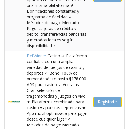
una misma plataforma ★
Bonificaciones constantes y
programa de fidelidad ✓
Métodos de pago: Mercado
Pago, tarjetas de crédito y
débito, transferencias bancarias
y métodos locales según
disponibilidad ✓
BetWinner
Casino ⇒ Plataforma
confiable con una amplia
variedad de juegos de casino y
deportes ✓ Bono: 100% del
primer depósito hasta $178.000
ARS para casino ✓ Ventajas:
Gran selección de
tragamonedas y juegos en vivo
★ Plataforma combinada para
Regístrate
casino y apuestas deportivas ★
App móvil optimizada para jugar
desde cualquier lugar ✓
Métodos de pago: Mercado