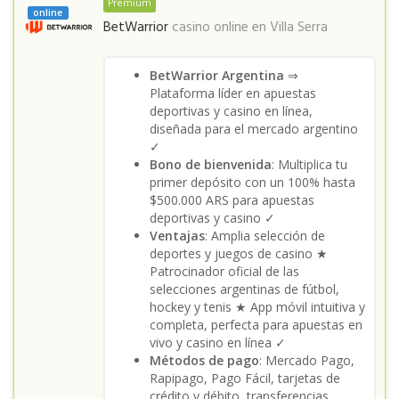
Premium
online
BetWarrior
casino online en
Villa Serra
BetWarrior Argentina
⇒
Plataforma líder en apuestas
deportivas y casino en línea,
diseñada para el mercado argentino
✓
Bono de bienvenida
: Multiplica tu
primer depósito con un 100% hasta
$500.000 ARS para apuestas
deportivas y casino ✓
Ventajas
: Amplia selección de
deportes y juegos de casino ★
Patrocinador oficial de las
selecciones argentinas de fútbol,
hockey y tenis ★ App móvil intuitiva y
completa, perfecta para apuestas en
vivo y casino en línea ✓
Métodos de pago
: Mercado Pago,
Rapipago, Pago Fácil, tarjetas de
crédito y débito, transferencias