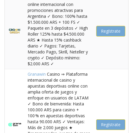
online internacional con
promociones atractivas para
Argentina ✓ Bono: 100% hasta
$1.500.000 ARS + 100 FS ✓
Paquete en 3 depósitos ✓ High
Regístrate
Roller 125% hasta $4.500.000
ARS ★ Hasta 15% cashback
diario ✓ Pagos: Tarjetas,
Mercado Pago, Skrill, Neteller y
crypto ✓ Depósito mínimo:
$2.000 ARS ✓
Granawin
Casino ⇒ Plataforma
internacional de casino y
apuestas deportivas online con
amplia oferta de juegos y
enfoque en usuarios de LATAM
✓ Bono de bienvenida: Hasta
100.000 ARS para casino +
100 % en apuestas deportivas
hasta 90.000 ARS ✓ Ventajas:
Regístrate
Más de 2.000 juegos ★