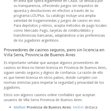
en línea que opera legalmente en CABA. Se destaca por
su transparencia, ofreciendo juegos sin requisitos de
apuesta y devoluciones en efectivo a través de su
programa UZUPlus. Su catálogo incluye una amplia
variedad de tragamonedas y juegos de casino en vivo.
Para depósitos y retiros, acepta métodos de pago locales
como Mercado Pago, tarjetas de crédito/débito y
transferencias bancarias, adaptándose a las preferencias
de los jugadores argentinos.
Proveedores de casinos seguros, pero sin licencia en
Villa Serra, Provincia de Buenos Aires
Es importante señalar que aunque algunos proveedores de
casinos en línea no tienen licencia en Provincia de Buenos Aires,
siguen siendo seguros y dignos de confianza. La razón de ello
es que tienen licencia en otros países, donde cumplen con
normas estrictas para respetar la seguridad y privacidad de los
jugadores.
Estos son algunos casinos online confiables que aceptan
usuarios de Villa Serra Provincia de Buenos Aires:
Melbet
Provincia de Buenos Aires:
Melbet
destaca