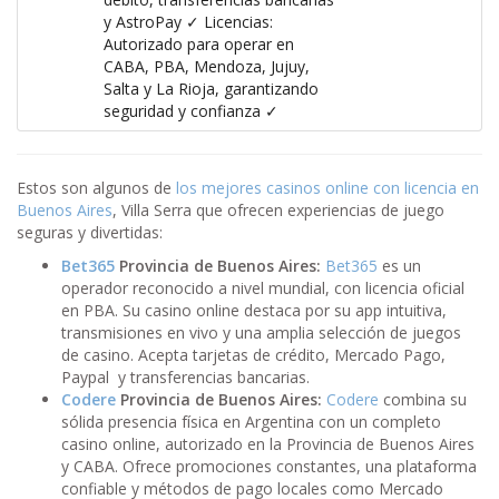
y AstroPay ✓ Licencias:
Autorizado para operar en
CABA, PBA, Mendoza, Jujuy,
Salta y La Rioja, garantizando
seguridad y confianza ✓
Estos son algunos de
los mejores casinos online con licencia en
Buenos Aires
, Villa Serra que ofrecen experiencias de juego
seguras y divertidas:
Bet365
Provincia de Buenos Aires:
Bet365
es un
operador reconocido a nivel mundial, con licencia oficial
en PBA. Su casino online destaca por su app intuitiva,
transmisiones en vivo y una amplia selección de juegos
de casino. Acepta tarjetas de crédito, Mercado Pago,
Paypal y transferencias bancarias.
Codere
Provincia de Buenos Aires:
Codere
combina su
sólida presencia física en Argentina con un completo
casino online, autorizado en la Provincia de Buenos Aires
y CABA. Ofrece promociones constantes, una plataforma
confiable y métodos de pago locales como Mercado