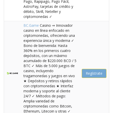
Pago, Rapipago, Pago Fácil,
AstroPay, tarjetas de crédito y
débito, Skrill, Neteller y
criptomonedas ✓
BC.Game
Casino ⇒ Innovador
casino en línea enfocado en
criptomonedas, ofreciendo una
experiencia única y moderna ✓
Bono de bienvenida: Hasta
360% en los primeros cuatro
depósitos, con un máximo
acumulado de $220.000 BCD / 5
BTC ✓ Más de 5.000 juegos de
casino, incluyendo
Regístrate
tragamonedas y juegos en vivo
★ Depósitos y retiros rápidos
con criptomonedas ★ Interfaz
moderna y soporte al cliente
24/7 ✓ Métodos de pago:
Amplia variedad de
criptomonedas como Bitcoin,
Ethereum, Litecoin y otras ✓