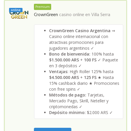
Premium
online
CrownGreen
casino online en
Villa Serra
CrownGreen Casino Argentina
⇒
Casino online internacional con
atractivas promociones para
jugadores argentinos ✓
Bono de bienvenida:
100% hasta
$1.500.000 ARS
+
100 FS
✓ Paquete
en 3 depósitos ✓
Ventajas:
High Roller 125% hasta
$4.500.000 ARS
+
125 FS
★ Hasta
15% cashback diario ★ Promociones
con free spins ✓
Métodos de pago:
Tarjetas,
Mercado Pago, Skrill, Neteller y
criptomonedas ✓
Depósito mínimo:
$2.000 ARS ✓