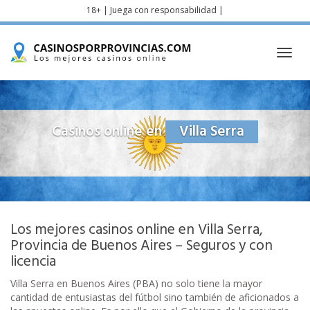
Skip
18+ | Juega con responsabilidad |
to
main
content
Toggl
navig
Casinos online en
Villa Serra
Los mejores casinos online en Villa Serra,
Provincia de Buenos Aires – Seguros y con
licencia
Villa Serra en Buenos Aires (PBA) no solo tiene la mayor
cantidad de entusiastas del fútbol sino también de aficionados a