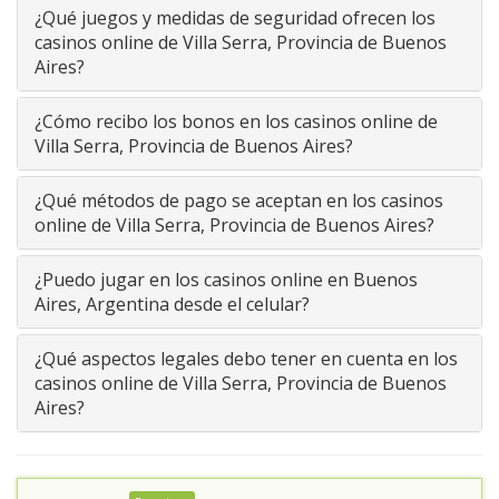
¿Qué juegos y medidas de seguridad ofrecen los
casinos online de Villa Serra, Provincia de Buenos
Aires?
¿Cómo recibo los bonos en los casinos online de
Villa Serra, Provincia de Buenos Aires?
¿Qué métodos de pago se aceptan en los casinos
online de Villa Serra, Provincia de Buenos Aires?
¿Puedo jugar en los casinos online en Buenos
Aires, Argentina desde el celular?
¿Qué aspectos legales debo tener en cuenta en los
casinos online de Villa Serra, Provincia de Buenos
Aires?