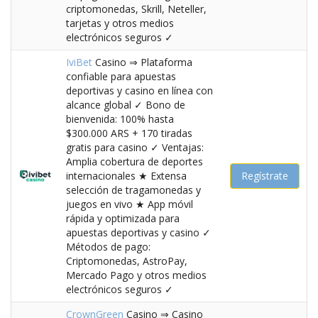
criptomonedas, Skrill, Neteller,
tarjetas y otros medios
electrónicos seguros ✓
IviBet
Casino ⇒ Plataforma
confiable para apuestas
deportivas y casino en línea con
alcance global ✓ Bono de
bienvenida: 100% hasta
$300.000 ARS + 170 tiradas
gratis para casino ✓ Ventajas:
Amplia cobertura de deportes
internacionales ★ Extensa
Regístrate
selección de tragamonedas y
juegos en vivo ★ App móvil
rápida y optimizada para
apuestas deportivas y casino ✓
Métodos de pago:
Criptomonedas, AstroPay,
Mercado Pago y otros medios
electrónicos seguros ✓
CrownGreen
Casino ⇒ Casino