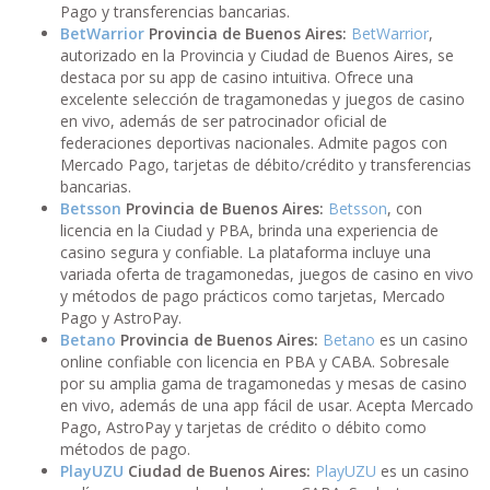
Pago y transferencias bancarias.
BetWarrior
Provincia de Buenos Aires:
BetWarrior
,
autorizado en la Provincia y Ciudad de Buenos Aires, se
destaca por su app de casino intuitiva. Ofrece una
excelente selección de tragamonedas y juegos de casino
en vivo, además de ser patrocinador oficial de
federaciones deportivas nacionales. Admite pagos con
Mercado Pago, tarjetas de débito/crédito y transferencias
bancarias.
Betsson
Provincia de Buenos Aires:
Betsson
, con
licencia en la Ciudad y PBA, brinda una experiencia de
casino segura y confiable. La plataforma incluye una
variada oferta de tragamonedas, juegos de casino en vivo
y métodos de pago prácticos como tarjetas, Mercado
Pago y AstroPay.
Betano
Provincia de Buenos Aires:
Betano
es un casino
online confiable con licencia en PBA y CABA. Sobresale
por su amplia gama de tragamonedas y mesas de casino
en vivo, además de una app fácil de usar. Acepta Mercado
Pago, AstroPay y tarjetas de crédito o débito como
métodos de pago.
PlayUZU
Ciudad de Buenos Aires:
PlayUZU
es un casino