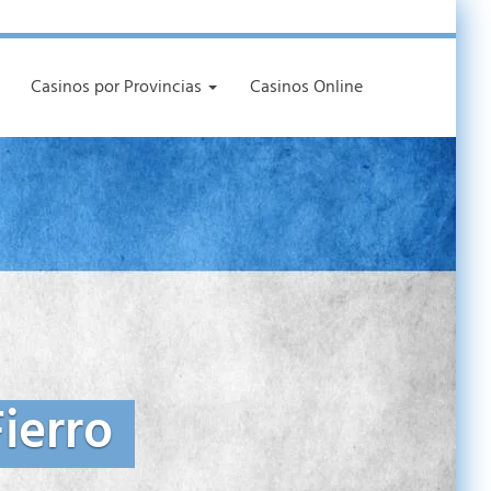
Casinos por Provincias
Casinos Online
ierro