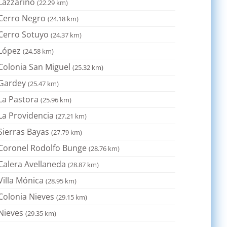
Lazzarino
(22.29 km)
Cerro Negro
(24.18 km)
Cerro Sotuyo
(24.37 km)
López
(24.58 km)
Colonia San Miguel
(25.32 km)
Gardey
(25.47 km)
La Pastora
(25.96 km)
La Providencia
(27.21 km)
Sierras Bayas
(27.79 km)
Coronel Rodolfo Bunge
(28.76 km)
Calera Avellaneda
(28.87 km)
Villa Mónica
(28.95 km)
Colonia Nieves
(29.15 km)
Nieves
(29.35 km)