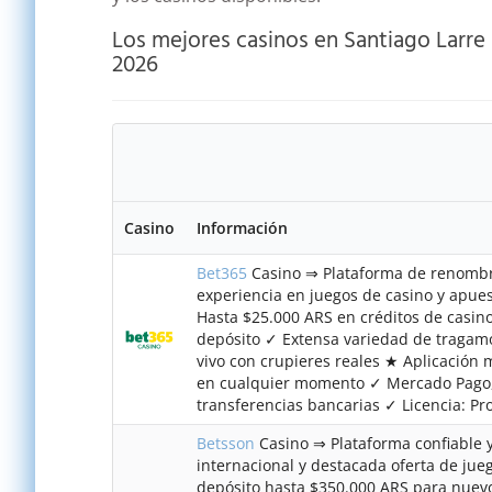
Los mejores casinos en Santiago Larre
2026
Casino
Información
Bet365
Casino ⇒ Plataforma de renombr
experiencia en juegos de casino y apue
Hasta $25.000 ARS en créditos de casino 
depósito ✓ Extensa variedad de tragam
vivo con crupieres reales ★ Aplicación m
en cualquier momento ✓ Mercado Pago, As
transferencias bancarias ✓ Licencia: Pr
Betsson
Casino ⇒ Plataforma confiable y
internacional y destacada oferta de ju
depósito hasta $350.000 ARS para nuevo