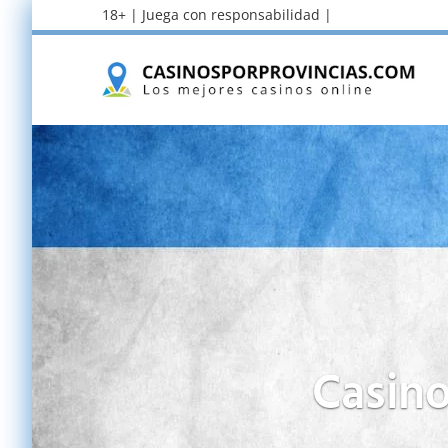
Skip
18+ | Juega con responsabilidad |
to
main
content
Casino