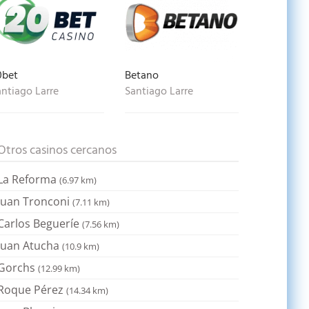
0bet
Betano
antiago Larre
Santiago Larre
Otros casinos cercanos
La Reforma
(6.97 km)
Juan Tronconi
(7.11 km)
Carlos Begueríe
(7.56 km)
Juan Atucha
(10.9 km)
Gorchs
(12.99 km)
Roque Pérez
(14.34 km)