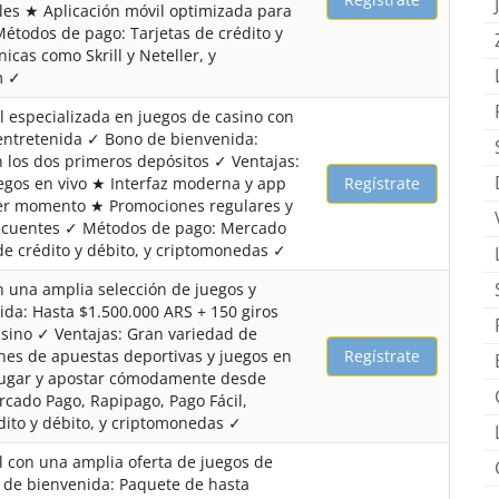
les ★ Aplicación móvil optimizada para
étodos de pago: Tarjetas de crédito y
icas como Skrill y Neteller, y
m ✓
 especializada en juegos de casino con
entretenida ✓ Bono de bienvenida:
n los dos primeros depósitos ✓ Ventajas:
egos en vivo ★ Interfaz moderna y app
Regístrate
ier momento ★ Promociones regulares y
recuentes ✓ Métodos de pago: Mercado
s de crédito y débito, y criptomonedas ✓
 una amplia selección de juegos y
da: Hasta $1.500.000 ARS + 150 giros
asino ✓ Ventajas: Gran variedad de
es de apuestas deportivas y juegos en
Regístrate
jugar y apostar cómodamente desde
cado Pago, Rapipago, Pago Fácil,
rédito y débito, y criptomonedas ✓
 con una amplia oferta de juegos de
 de bienvenida: Paquete de hasta