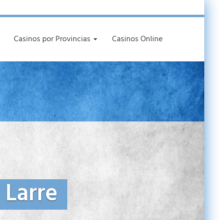
Casinos por Provincias
Casinos Online
 Larre