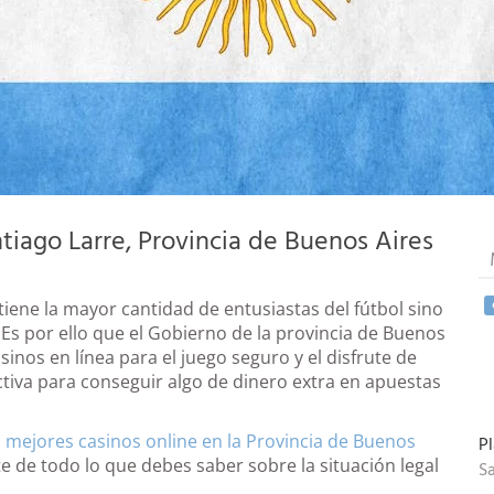
tiago Larre, Provincia de Buenos Aires
tiene la mayor cantidad de entusiastas del fútbol sino
 Es por ello que el Gobierno de la provincia de Buenos
inos en línea para el juego seguro y el disfrute de
activa para conseguir algo de dinero extra en apuestas
s mejores casinos online en la Provincia de Buenos
P
te de todo lo que debes saber sobre la situación legal
S