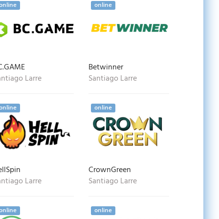
online
online
C.GAME
Betwinner
antiago Larre
Santiago Larre
online
online
llSpin
CrownGreen
antiago Larre
Santiago Larre
online
online