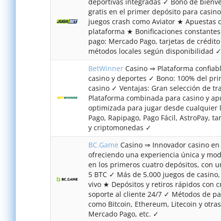
deportivas integradas ✓ Bono de bienve
gratis en el primer depósito para casi
juegos crash como Aviator ★ Apuestas 
plataforma ★ Bonificaciones constante
pago: Mercado Pago, tarjetas de crédito 
métodos locales según disponibilidad 
BetWinner
Casino ⇒ Plataforma confiab
casino y deportes ✓ Bono: 100% del pri
casino ✓ Ventajas: Gran selección de t
Plataforma combinada para casino y ap
optimizada para jugar desde cualquier
Pago, Rapipago, Pago Fácil, AstroPay, tarj
y criptomonedas ✓
BC.Game
Casino ⇒ Innovador casino en
ofreciendo una experiencia única y mo
en los primeros cuatro depósitos, con
5 BTC ✓ Más de 5.000 juegos de casino
vivo ★ Depósitos y retiros rápidos con
soporte al cliente 24/7 ✓ Métodos de p
como Bitcoin, Ethereum, Litecoin y otr
Mercado Pago, etc. ✓