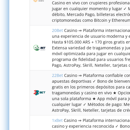
Casino en vivo con crupieres profesiona
jugar en cualquier momento y lugar ✓ M
débito, Mercado Pago, billeteras electrón
criptomonedas como Bitcoin y Ethereu
20Bet
Casino ⇒ Plataforma internacional
una experiencia de usuario moderna y 
Hasta $105.000 ARS + 170 giros gratis e
Extensa variedad de tragamonedas y ju
móvil optimizada para jugar en cualqu
programa de fidelidad para usuarios f
Pago, AstroPay, Skrill, Neteller, tarjeta
22Bet
Casino ⇒ Plataforma confiable con
apuestas deportivas ✓ Bono de bienveni
gratis en los primeros depósitos para c
tragamonedas y casino en vivo ★ Opcion
una sola plataforma ★ App móvil para 
cualquier lugar ✓ Métodos de pago: Mer
AstroPay, Skrill, Neteller, tarjetas de c
1xBet
Casino ⇒ Plataforma internacional
casino y experiencia reconocida ✓ Bono