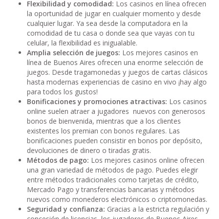
Flexibilidad y comodidad:
Los casinos en línea ofrecen
la oportunidad de jugar en cualquier momento y desde
cualquier lugar. Ya sea desde la computadora en la
comodidad de tu casa o donde sea que vayas con tu
celular, la flexibilidad es inigualable.
Amplia selección de juegos:
Los mejores casinos en
línea de Buenos Aires ofrecen una enorme selección de
juegos. Desde tragamonedas y juegos de cartas clásicos
hasta modernas experiencias de casino en vivo ¡hay algo
para todos los gustos!
Bonificaciones y promociones atractivas:
Los casinos
online suelen atraer a jugadores nuevos con generosos
bonos de bienvenida, mientras que a los clientes
existentes los premian con bonos regulares. Las
bonificaciones pueden consistir en bonos por depósito,
devoluciones de dinero o tiradas gratis.
Métodos de pago:
Los mejores casinos online ofrecen
una gran variedad de métodos de pago. Puedes elegir
entre métodos tradicionales como tarjetas de crédito,
Mercado Pago y transferencias bancarias y métodos
nuevos como monederos electrónicos o criptomonedas.
Seguridad y confianza:
Gracias a la estricta regulación y
concesión de licencias, los jugadores de Buenos Aires