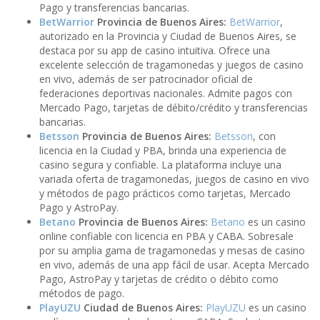
Pago y transferencias bancarias.
BetWarrior
Provincia de Buenos Aires:
BetWarrior
,
autorizado en la Provincia y Ciudad de Buenos Aires, se
destaca por su app de casino intuitiva. Ofrece una
excelente selección de tragamonedas y juegos de casino
en vivo, además de ser patrocinador oficial de
federaciones deportivas nacionales. Admite pagos con
Mercado Pago, tarjetas de débito/crédito y transferencias
bancarias.
Betsson
Provincia de Buenos Aires:
Betsson
, con
licencia en la Ciudad y PBA, brinda una experiencia de
casino segura y confiable. La plataforma incluye una
variada oferta de tragamonedas, juegos de casino en vivo
y métodos de pago prácticos como tarjetas, Mercado
Pago y AstroPay.
Betano
Provincia de Buenos Aires:
Betano
es un casino
online confiable con licencia en PBA y CABA. Sobresale
por su amplia gama de tragamonedas y mesas de casino
en vivo, además de una app fácil de usar. Acepta Mercado
Pago, AstroPay y tarjetas de crédito o débito como
métodos de pago.
PlayUZU
Ciudad de Buenos Aires:
PlayUZU
es un casino