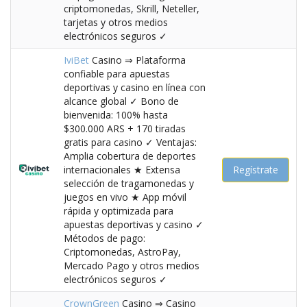
criptomonedas, Skrill, Neteller,
tarjetas y otros medios
electrónicos seguros ✓
IviBet
Casino ⇒ Plataforma
confiable para apuestas
deportivas y casino en línea con
alcance global ✓ Bono de
bienvenida: 100% hasta
$300.000 ARS + 170 tiradas
gratis para casino ✓ Ventajas:
Amplia cobertura de deportes
internacionales ★ Extensa
Regístrate
selección de tragamonedas y
juegos en vivo ★ App móvil
rápida y optimizada para
apuestas deportivas y casino ✓
Métodos de pago:
Criptomonedas, AstroPay,
Mercado Pago y otros medios
electrónicos seguros ✓
CrownGreen
Casino ⇒ Casino