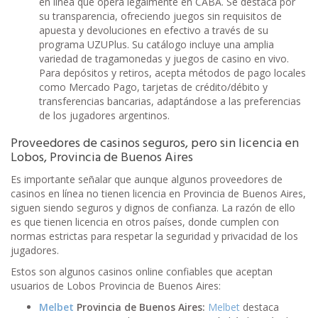
en línea que opera legalmente en CABA. Se destaca por
su transparencia, ofreciendo juegos sin requisitos de
apuesta y devoluciones en efectivo a través de su
programa UZUPlus. Su catálogo incluye una amplia
variedad de tragamonedas y juegos de casino en vivo.
Para depósitos y retiros, acepta métodos de pago locales
como Mercado Pago, tarjetas de crédito/débito y
transferencias bancarias, adaptándose a las preferencias
de los jugadores argentinos.
Proveedores de casinos seguros, pero sin licencia en
Lobos, Provincia de Buenos Aires
Es importante señalar que aunque algunos proveedores de
casinos en línea no tienen licencia en Provincia de Buenos Aires,
siguen siendo seguros y dignos de confianza. La razón de ello
es que tienen licencia en otros países, donde cumplen con
normas estrictas para respetar la seguridad y privacidad de los
jugadores.
Estos son algunos casinos online confiables que aceptan
usuarios de Lobos Provincia de Buenos Aires:
Melbet
Provincia de Buenos Aires:
Melbet
destaca