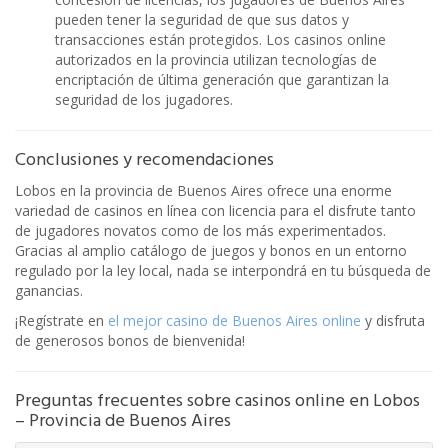
pueden tener la seguridad de que sus datos y
transacciones están protegidos. Los casinos online
autorizados en la provincia utilizan tecnologías de
encriptación de última generación que garantizan la
seguridad de los jugadores.
Conclusiones y recomendaciones
Lobos en la provincia de Buenos Aires ofrece una enorme
variedad de casinos en línea con licencia para el disfrute tanto
de jugadores novatos como de los más experimentados.
Gracias al amplio catálogo de juegos y bonos en un entorno
regulado por la ley local, nada se interpondrá en tu búsqueda de
ganancias.
¡Regístrate en
el mejor casino de Buenos Aires online
y disfruta
de generosos bonos de bienvenida!
Preguntas frecuentes sobre casinos online en Lobos
– Provincia de Buenos Aires