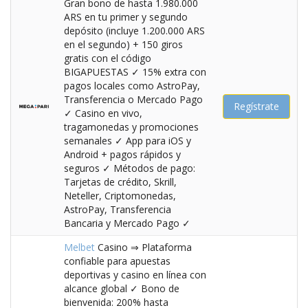
Gran bono de hasta 1.980.000
ARS en tu primer y segundo
depósito (incluye 1.200.000 ARS
en el segundo) + 150 giros
gratis con el código
BIGAPUESTAS ✓ 15% extra con
pagos locales como AstroPay,
Transferencia o Mercado Pago
Regístrate
✓ Casino en vivo,
tragamonedas y promociones
semanales ✓ App para iOS y
Android + pagos rápidos y
seguros ✓ Métodos de pago:
Tarjetas de crédito, Skrill,
Neteller, Criptomonedas,
AstroPay, Transferencia
Bancaria y Mercado Pago ✓
Melbet
Casino ⇒ Plataforma
confiable para apuestas
deportivas y casino en línea con
alcance global ✓ Bono de
bienvenida: 200% hasta