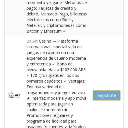
momento y lugar ✓ Métodos de
pago: Tarjetas de crédito y
débito, Mercado Pago, billeteras
electrónicas como Skrill y
Neteller, y criptomonedas como
Bitcoin y Ethereum ✓
20Bet
Casino ⇒ Plataforma
internacional especializada en
juegos de casino con una
experiencia de usuario moderna
y entretenida ✓ Bono de
bienvenida: Hasta $105.000 ARS
+ 170 giros gratis en los dos
primeros depósitos ✓ Ventajas:
Extensa variedad de
tragamonedas y juegos en vivo
Regístrate
★ Interfaz moderna y app móvil
optimizada para jugar en
cualquier momento ★
Promociones regulares y
programa de fidelidad para
usuarios frecuentes ✓ Métodos