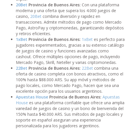
20Bet
Provincia de Buenos Aires:
Con una plataforma
moderna y una oferta que supera los 4.000 juegos de
casino,
20Bet
combina diversión y rapidez en
transacciones. Admite métodos de pago como Mercado
Pago, AstroPay y criptomonedas, garantizando depósitos
y retiros eficientes.
1xBet
Provincia de Buenos Aires:
1xBet
es perfecto para
jugadores experimentados, gracias a su extenso catálogo
de juegos de casino y funciones avanzadas como
cashout. Ofrece múltiples opciones de pago, incluyendo
Mercado Pago, Skrill, Neteller y varias criptomonedas.
22Bet
Provincia de Buenos Aires:
22Bet
combina una
oferta de casino completa con bonos atractivos, como el
100% hasta $88.000 ARS. Su app móvil y métodos de
pago locales, como Mercado Pago, hacen que sea una
excelente opción para los usuarios argentinos.
Apuestas House
Provincia de Buenos Aires:
Apuestas
House
es una plataforma confiable que ofrece una amplia
variedad de juegos de casino y un bono de bienvenida del
150% hasta $40.000 ARS. Sus métodos de pago locales y
soporte en español aseguran una experiencia
personalizada para los jugadores argentinos.