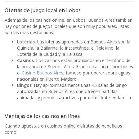
Ofertas de juego local en Lobos
Además de los casinos online, en Lobos, Buenos Aires también
hay opciones de juegos locales que son muy populares. Estas
son las más destacadas:
Loterías
: Las loterías aprobadas en Buenos Aires son la
Quiniela, la Bailarina, la Instantánea, el TeleKino, la
Lotería de la Ciudad y la Tarasca.
Casinos
: Los casinos están prohibidos en el territorio de
la provincia de Buenos Aires. El único casino disponible es
el
Casino Buenos Aires
, famoso por operar sobre aguas
nacionales en Puerto Madero.
Bingos
: Hay aproximadamente unas 45 salas de bingo
autorizadas en Buenos Aires que ofrecen partidas
animadas y premios atractivos para el disfrute en familia.
Ventajas de los casinos en línea
Cuando apuestas en casinos online disfrutas de beneficios
como: