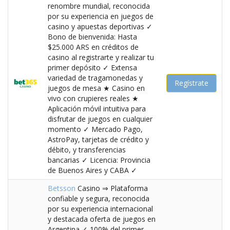
renombre mundial, reconocida
por su experiencia en juegos de
casino y apuestas deportivas ✓
Bono de bienvenida: Hasta
$25.000 ARS en créditos de
casino al registrarte y realizar tu
primer depósito ✓ Extensa
variedad de tragamonedas y
Regístrate
juegos de mesa ★ Casino en
vivo con crupieres reales ★
Aplicación móvil intuitiva para
disfrutar de juegos en cualquier
momento ✓ Mercado Pago,
AstroPay, tarjetas de crédito y
débito, y transferencias
bancarias ✓ Licencia: Provincia
de Buenos Aires y CABA ✓
Betsson
Casino ⇒ Plataforma
confiable y segura, reconocida
por su experiencia internacional
y destacada oferta de juegos en
Argentina ✓ 100% del primer