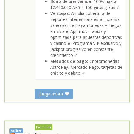
Bono de bienvenida:
100% hasta
$2.400.000 ARS + 150 giros gratis ✓
Ventajas:
Amplia cobertura de
deportes internacionales ★ Extensa
selección de tragamonedas y juegos
en vivo ★ App móvil rápida y
optimizada para apuestas deportivas
y casino ★ Programa VIP exclusivo y
jackpot progresivo en constante
crecimiento ✓
Métodos de pago:
Criptomonedas,
AstroPay, Mercado Pago, tarjetas de
crédito y débito ✓
¡Juega ahora!
Premium
online