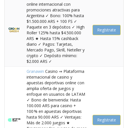
online internacional con
promociones atractivas para
Argentina ✓ Bono: 100% hasta
$1.500.000 ARS + 100 FS ✓
Paquete en 3 depósitos ✓ High
Regístrate
Roller 125% hasta $4.500.000
ARS ★ Hasta 15% cashback
diario ✓ Pagos: Tarjetas,
Mercado Pago, Skrill, Neteller y
crypto ✓ Depósito mínimo:
$2.000 ARS ✓
Granawin
Casino ⇒ Plataforma
internacional de casino y
apuestas deportivas online con
amplia oferta de juegos y
enfoque en usuarios de LATAM
✓ Bono de bienvenida: Hasta
100.000 ARS para casino +
100 % en apuestas deportivas
hasta 90.000 ARS ✓ Ventajas:
Regístrate
Más de 2.000 juegos ★