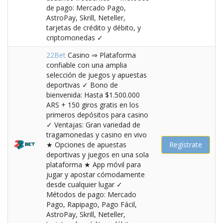
de pago: Mercado Pago,
AstroPay, Skrill, Neteller,
tarjetas de crédito y débito, y
criptomonedas ✓
22Bet
Casino ⇒ Plataforma
confiable con una amplia
selección de juegos y apuestas
deportivas ✓ Bono de
bienvenida: Hasta $1.500.000
ARS + 150 giros gratis en los
primeros depósitos para casino
✓ Ventajas: Gran variedad de
tragamonedas y casino en vivo
★ Opciones de apuestas
Regístrate
deportivas y juegos en una sola
plataforma ★ App móvil para
jugar y apostar cómodamente
desde cualquier lugar ✓
Métodos de pago: Mercado
Pago, Rapipago, Pago Fácil,
AstroPay, Skrill, Neteller,