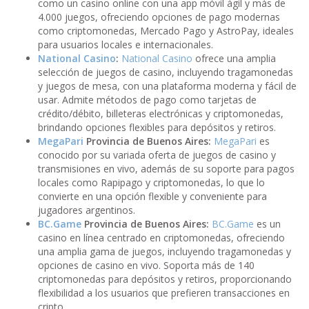
como un casino online con una app móvil ágil y más de
4.000 juegos, ofreciendo opciones de pago modernas
como criptomonedas, Mercado Pago y AstroPay, ideales
para usuarios locales e internacionales.
National Casino
:
National Casino
ofrece una amplia
selección de juegos de casino, incluyendo tragamonedas
y juegos de mesa, con una plataforma moderna y fácil de
usar. Admite métodos de pago como tarjetas de
crédito/débito, billeteras electrónicas y criptomonedas,
brindando opciones flexibles para depósitos y retiros.
MegaPari
Provincia de Buenos Aires:
MegaPari
es
conocido por su variada oferta de juegos de casino y
transmisiones en vivo, además de su soporte para pagos
locales como Rapipago y criptomonedas, lo que lo
convierte en una opción flexible y conveniente para
jugadores argentinos.
BC.Game
Provincia de Buenos Aires:
BC.Game
es un
casino en línea centrado en criptomonedas, ofreciendo
una amplia gama de juegos, incluyendo tragamonedas y
opciones de casino en vivo. Soporta más de 140
criptomonedas para depósitos y retiros, proporcionando
flexibilidad a los usuarios que prefieren transacciones en
cripto.