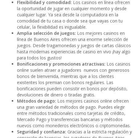
Flexibilidad y comodidad:
Los casinos en línea ofrecen
la oportunidad de jugar en cualquier momento y desde
cualquier lugar. Ya sea desde la computadora en la
comodidad de tu casa o donde sea que vayas con tu
celular, la flexibilidad es inigualable.
Amplia selección de juegos:
Los mejores casinos en
línea de Buenos Aires ofrecen una enorme selección de
juegos. Desde tragamonedas y juegos de cartas clásicos
hasta modernas experiencias de casino en vivo ¡hay algo
para todos los gustos!
Bonificaciones y promociones atractivas:
Los casinos
online suelen atraer a jugadores nuevos con generosos
bonos de bienvenida, mientras que a los clientes
existentes los premian con bonos regulares. Las
bonificaciones pueden consistir en bonos por depósito,
devoluciones de dinero o tiradas gratis.
Métodos de pago:
Los mejores casinos online ofrecen
una gran variedad de métodos de pago. Puedes elegir
entre métodos tradicionales como tarjetas de crédito,
Mercado Pago y transferencias bancarias y métodos
nuevos como monederos electrónicos o criptomonedas.
Seguridad y confianza:
Gracias a la estricta regulación y
concesión de licencias, los jugadores de Buenos Aires