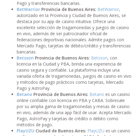
Pago y transferencias bancarias.
BetWarrior
Provincia de Buenos Aires:
BetWarrior
,
autorizado en la Provincia y Ciudad de Buenos Aires, se
destaca por su app de casino intuitiva. Ofrece una
excelente selección de tragamonedas y juegos de casino
en vivo, además de ser patrocinador oficial de
federaciones deportivas nacionales. Admite pagos con
Mercado Pago, tarjetas de débito/crédito y transferencias
bancarias.
Betsson
Provincia de Buenos Aires:
Betsson
, con
licencia en la Ciudad y PBA, brinda una experiencia de
casino segura y confiable. La plataforma incluye una
variada oferta de tragamonedas, juegos de casino en vivo
y métodos de pago prácticos como tarjetas, Mercado
Pago y AstroPay.
Betano
Provincia de Buenos Aires:
Betano
es un casino
online confiable con licencia en PBA y CABA. Sobresale
por su amplia gama de tragamonedas y mesas de casino
en vivo, además de una app fácil de usar. Acepta Mercado
Pago, AstroPay y tarjetas de crédito o débito como
métodos de pago.
PlayUZU
Ciudad de Buenos Aires:
PlayUZU
es un casino