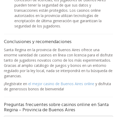
pueden tener la seguridad de que sus datos y
transacciones están protegidos. Los casinos online
autorizados en la provincia utilizan tecnologías de
encriptación de última generación que garantizan la
seguridad de los jugadores.
Conclusiones y recomendaciones
Santa Regina en la provincia de Buenos Aires ofrece una
enorme variedad de casinos en línea con licencia para el disfrute
tanto de jugadores novatos como de los más experimentados.
Gracias al amplio catálogo de juegos y bonos en un entorno
regulado por la ley local, nada se interpondrá en tu búsqueda de
ganancias.
¡Regístrate en
el mejor casino de Buenos Aires online
y disfruta
de generosos bonos de bienvenida!
Preguntas frecuentes sobre casinos online en Santa
Regina – Provincia de Buenos Aires