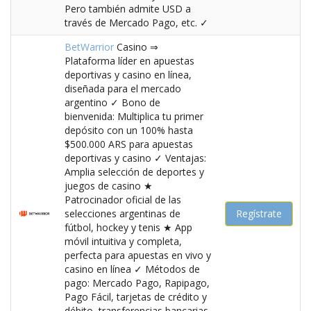
Pero también admite USD a
través de Mercado Pago, etc. ✓
BetWarrior
Casino ⇒
Plataforma líder en apuestas
deportivas y casino en línea,
diseñada para el mercado
argentino ✓ Bono de
bienvenida: Multiplica tu primer
depósito con un 100% hasta
$500.000 ARS para apuestas
deportivas y casino ✓ Ventajas:
Amplia selección de deportes y
juegos de casino ★
Patrocinador oficial de las
selecciones argentinas de
Regístrate
fútbol, hockey y tenis ★ App
móvil intuitiva y completa,
perfecta para apuestas en vivo y
casino en línea ✓ Métodos de
pago: Mercado Pago, Rapipago,
Pago Fácil, tarjetas de crédito y
débito, transferencias bancarias