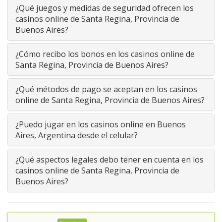
¿Qué juegos y medidas de seguridad ofrecen los
casinos online de Santa Regina, Provincia de
Buenos Aires?
¿Cómo recibo los bonos en los casinos online de
Santa Regina, Provincia de Buenos Aires?
¿Qué métodos de pago se aceptan en los casinos
online de Santa Regina, Provincia de Buenos Aires?
¿Puedo jugar en los casinos online en Buenos
Aires, Argentina desde el celular?
¿Qué aspectos legales debo tener en cuenta en los
casinos online de Santa Regina, Provincia de
Buenos Aires?