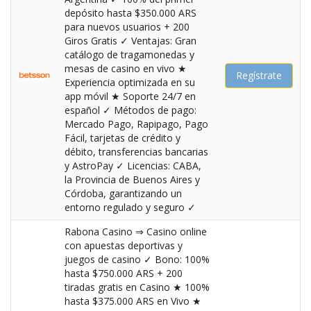
depósito hasta $350.000 ARS
para nuevos usuarios + 200
Giros Gratis ✓ Ventajas: Gran
catálogo de tragamonedas y
mesas de casino en vivo ★
Regístrate
Experiencia optimizada en su
app móvil ★ Soporte 24/7 en
español ✓ Métodos de pago:
Mercado Pago, Rapipago, Pago
Fácil, tarjetas de crédito y
débito, transferencias bancarias
y AstroPay ✓ Licencias: CABA,
la Provincia de Buenos Aires y
Córdoba, garantizando un
entorno regulado y seguro ✓
Rabona Casino ⇒ Casino online
con apuestas deportivas y
juegos de casino ✓ Bono: 100%
hasta $750.000 ARS + 200
tiradas gratis en Casino ★ 100%
hasta $375.000 ARS en Vivo ★