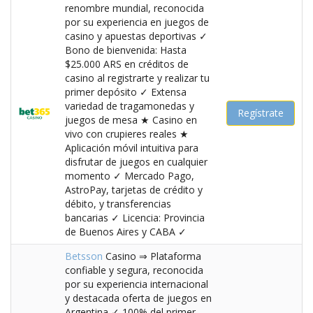
renombre mundial, reconocida
por su experiencia en juegos de
casino y apuestas deportivas ✓
Bono de bienvenida: Hasta
$25.000 ARS en créditos de
casino al registrarte y realizar tu
primer depósito ✓ Extensa
variedad de tragamonedas y
Regístrate
juegos de mesa ★ Casino en
vivo con crupieres reales ★
Aplicación móvil intuitiva para
disfrutar de juegos en cualquier
momento ✓ Mercado Pago,
AstroPay, tarjetas de crédito y
débito, y transferencias
bancarias ✓ Licencia: Provincia
de Buenos Aires y CABA ✓
Betsson
Casino ⇒ Plataforma
confiable y segura, reconocida
por su experiencia internacional
y destacada oferta de juegos en
Argentina ✓ 100% del primer