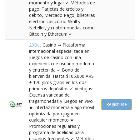
momento y lugar ✓ Métodos de
pago: Tarjetas de crédito y
débito, Mercado Pago, billeteras
electrónicas como Skrill y
Neteller, y criptomonedas como
Bitcoin y Ethereum ✓
20Bet
Casino ⇒ Plataforma
internacional especializada en
juegos de casino con una
experiencia de usuario moderna
y entretenida ✓ Bono de
bienvenida: Hasta $105.000 ARS
+ 170 giros gratis en los dos
primeros depósitos ✓ Ventajas:
Extensa variedad de
tragamonedas y juegos en vivo
Regístrate
★ Interfaz moderna y app móvil
optimizada para jugar en
cualquier momento ★
Promociones regulares y
programa de fidelidad para
usuarios frecuentes ✓ Métodos