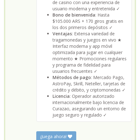
de casino con una experiencia de
usuario moderna y entretenida ✓
Bono de bienvenida
: Hasta
$105.000 ARS + 170 giros gratis en
los dos primeros depósitos ✓
Ventajas
: Extensa variedad de
tragamonedas y juegos en vivo ★
Interfaz moderna y app móvil
optimizada para jugar en cualquier
momento ★ Promociones regulares
y programa de fidelidad para
usuarios frecuentes ✓
Métodos de pago
: Mercado Pago,
AstroPay, Skrill, Neteller, tarjetas de
crédito y débito, y criptomonedas ✓
Licencia
: Operador autorizado
internacionalmente bajo licencia de
Curazao, asegurando un entorno de
juego seguro y regulado ✓
¡Juega ahora!