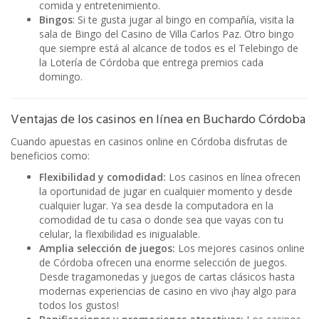
comida y entretenimiento.
Bingos
: Si te gusta jugar al bingo en compañía, visita la
sala de Bingo del Casino de Villa Carlos Paz. Otro bingo
que siempre está al alcance de todos es el Telebingo de
la Lotería de Córdoba que entrega premios cada
domingo.
Ventajas de los casinos en línea en Buchardo Córdoba
Cuando apuestas en casinos online en Córdoba disfrutas de
beneficios como:
Flexibilidad y comodidad:
Los casinos en línea ofrecen
la oportunidad de jugar en cualquier momento y desde
cualquier lugar. Ya sea desde la computadora en la
comodidad de tu casa o donde sea que vayas con tu
celular, la flexibilidad es inigualable.
Amplia selección de juegos:
Los mejores casinos online
de Córdoba ofrecen una enorme selección de juegos.
Desde tragamonedas y juegos de cartas clásicos hasta
modernas experiencias de casino en vivo ¡hay algo para
todos los gustos!