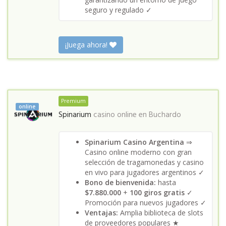
seguro y regulado ✓
¡Juega ahora!
Premium
online
Spinarium
casino online en
Buchardo
Spinarium Casino Argentina
⇒
Casino online moderno con gran
selección de tragamonedas y casino
en vivo para jugadores argentinos ✓
Bono de bienvenida:
hasta
$7.880.000
+
100 giros gratis
✓
Promoción para nuevos jugadores ✓
Ventajas:
Amplia biblioteca de slots
de proveedores populares ★