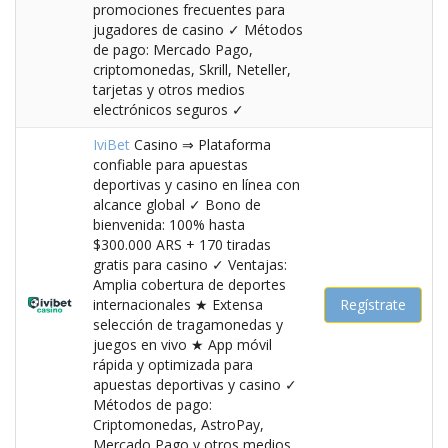
promociones frecuentes para
jugadores de casino ✓ Métodos
de pago: Mercado Pago,
criptomonedas, Skrill, Neteller,
tarjetas y otros medios
electrónicos seguros ✓
IviBet
Casino ⇒ Plataforma
confiable para apuestas
deportivas y casino en línea con
alcance global ✓ Bono de
bienvenida: 100% hasta
$300.000 ARS + 170 tiradas
gratis para casino ✓ Ventajas:
Amplia cobertura de deportes
internacionales ★ Extensa
Regístrate
selección de tragamonedas y
juegos en vivo ★ App móvil
rápida y optimizada para
apuestas deportivas y casino ✓
Métodos de pago:
Criptomonedas, AstroPay,
Mercado Pago y otros medios