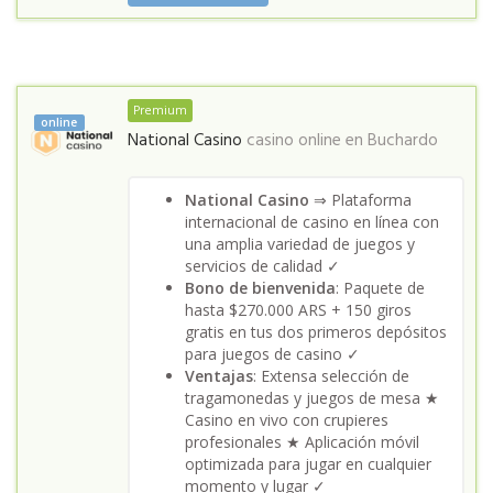
Premium
online
National Casino
casino online en
Buchardo
National Casino
⇒ Plataforma
internacional de casino en línea con
una amplia variedad de juegos y
servicios de calidad ✓
Bono de bienvenida
: Paquete de
hasta $270.000 ARS + 150 giros
gratis en tus dos primeros depósitos
para juegos de casino ✓
Ventajas
: Extensa selección de
tragamonedas y juegos de mesa ★
Casino en vivo con crupieres
profesionales ★ Aplicación móvil
optimizada para jugar en cualquier
momento y lugar ✓