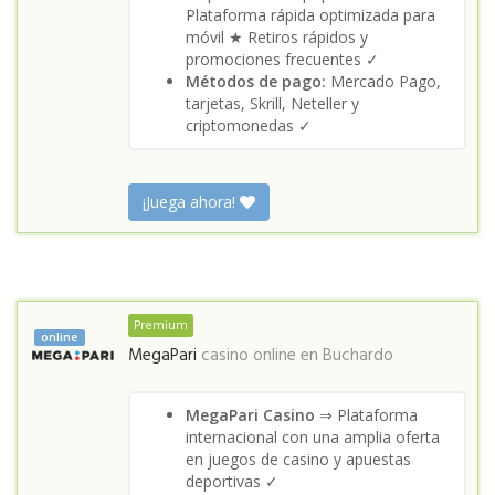
Plataforma rápida optimizada para
móvil ★ Retiros rápidos y
promociones frecuentes ✓
Métodos de pago:
Mercado Pago,
tarjetas, Skrill, Neteller y
criptomonedas ✓
¡Juega ahora!
Premium
online
MegaPari
casino online en
Buchardo
MegaPari Casino
⇒ Plataforma
internacional con una amplia oferta
en juegos de casino y apuestas
deportivas ✓