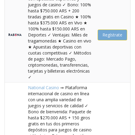
juegos de casino ✓ Bono: 100%
hasta $750.000 ARS + 200
tiradas gratis en Casino ★ 100%
hasta $375.000 ARS en Vivo ★
100% hasta $150.000 ARS en
Deportes ✓ Ventajas: Miles de
Regístrate
tragamonedas ★ Casino en vivo
★ Apuestas deportivas con
cuotas competitivas ✓ Métodos
de pago: Mercado Pago,
criptomonedas, transferencias,
tarjetas y billeteras electrónicas
✓
National Casino
⇒ Plataforma
internacional de casino en línea
con una amplia variedad de
juegos y servicios de calidad ✓
Bono de bienvenida: Paquete de
hasta $270.000 ARS + 150 giros
gratis en tus dos primeros
depósitos para juegos de casino