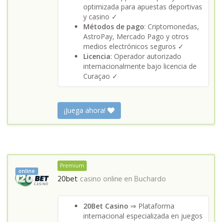
optimizada para apuestas deportivas
y casino ✓
Métodos de pago
: Criptomonedas,
AstroPay, Mercado Pago y otros
medios electrónicos seguros ✓
Licencia
: Operador autorizado
internacionalmente bajo licencia de
Curaçao ✓
¡Juega ahora!
Premium
online
20bet
casino online en
Buchardo
20Bet Casino
⇒ Plataforma
internacional especializada en juegos