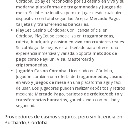
Córdoba, Bplay es reconocido por su
casino en vivo y su
moderna plataforma de tragamonedas y juegos de
mesa
. Su interfaz intuitiva permite jugar desde cualquier
dispositivo con total seguridad. Acepta
Mercado Pago,
tarjetas y transferencias bancarias
.
PlayCet Casino Córdoba:
Con licencia oficial en
Córdoba, PlayCet se especializa en
tragamonedas,
ruleta, blackjack y casino en vivo con crupieres reales
.
Su catálogo de juegos está diseñado para ofrecer una
experiencia inmersiva y variada. Soporta
métodos de
pago como PayFun, Visa, Mastercard y
criptomonedas
.
Jugadón Casino Córdoba:
Licenciado en Córdoba,
Jugadón combina una oferta de
tragamonedas, casino
en vivo y juegos de mesa
en una plataforma ágil y fácil
de usar. Los jugadores pueden realizar depósitos y retiros
mediante
Mercado Pago, tarjetas de crédito/débito y
transferencias bancarias
, garantizando comodidad y
seguridad.
Proveedores de casinos seguros, pero sin licencia en
Buchardo, Córdoba