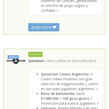
Gobierno de Curazao, garantizando
un entorno de juego seguro y
confiable ✓
¡Juega ahora!
Premium
online
Spinarium
casino online en
Santa Eleodora
Spinarium Casino Argentina
⇒
Casino online moderno con gran
selección de tragamonedas y casino
en vivo para jugadores argentinos ✓
Bono de bienvenida:
hasta
$7.880.000
+
100 giros gratis
✓
Promoción para nuevos jugadores ✓
Ventajas:
Amplia biblioteca de slots