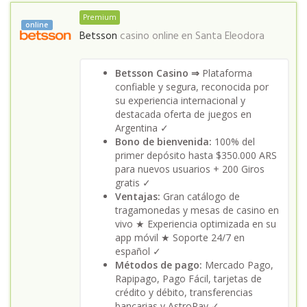
Premium
online
Betsson
casino online en
Santa Eleodora
Betsson Casino ⇒
Plataforma
confiable y segura, reconocida por
su experiencia internacional y
destacada oferta de juegos en
Argentina ✓
Bono de bienvenida:
100% del
primer depósito hasta $350.000 ARS
para nuevos usuarios + 200 Giros
gratis ✓
Ventajas:
Gran catálogo de
tragamonedas y mesas de casino en
vivo ★ Experiencia optimizada en su
app móvil ★ Soporte 24/7 en
español ✓
Métodos de pago:
Mercado Pago,
Rapipago, Pago Fácil, tarjetas de
crédito y débito, transferencias
bancarias y AstroPay ✓