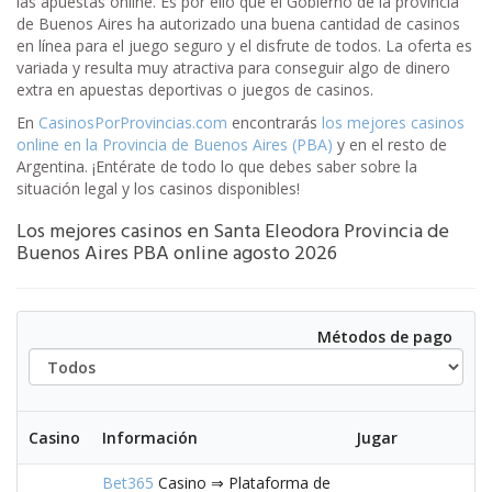
las apuestas online. Es por ello que el Gobierno de la provincia
de Buenos Aires ha autorizado una buena cantidad de casinos
en línea para el juego seguro y el disfrute de todos. La oferta es
variada y resulta muy atractiva para conseguir algo de dinero
extra en apuestas deportivas o juegos de casinos.
En
CasinosPorProvincias.com
encontrarás
los mejores casinos
online en la Provincia de Buenos Aires (PBA)
y en el resto de
Argentina. ¡Entérate de todo lo que debes saber sobre la
situación legal y los casinos disponibles!
Los mejores casinos en Santa Eleodora Provincia de
Buenos Aires PBA online agosto 2026
Métodos de pago
Casino
Información
Jugar
Bet365
Casino ⇒ Plataforma de