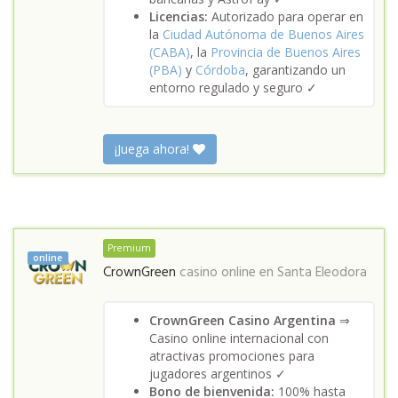
Licencias:
Autorizado para operar en
la
Ciudad Autónoma de Buenos Aires
(CABA)
, la
Provincia de Buenos Aires
(PBA)
y
Córdoba
, garantizando un
entorno regulado y seguro ✓
¡Juega ahora!
Premium
online
CrownGreen
casino online en
Santa Eleodora
CrownGreen Casino Argentina
⇒
Casino online internacional con
atractivas promociones para
jugadores argentinos ✓
Bono de bienvenida:
100% hasta