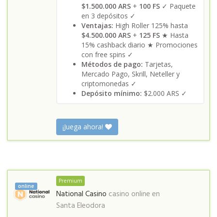
$1.500.000 ARS
+
100 FS
✓ Paquete
en 3 depósitos ✓
Ventajas:
High Roller 125% hasta
$4.500.000 ARS
+
125 FS
★ Hasta
15% cashback diario ★ Promociones
con free spins ✓
Métodos de pago:
Tarjetas,
Mercado Pago, Skrill, Neteller y
criptomonedas ✓
Depósito mínimo:
$2.000 ARS ✓
¡Juega ahora!
Premium
online
National Casino
casino online en
Santa Eleodora