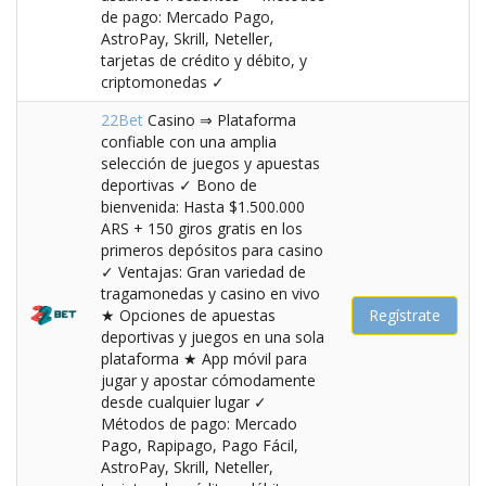
de pago: Mercado Pago,
AstroPay, Skrill, Neteller,
tarjetas de crédito y débito, y
criptomonedas ✓
22Bet
Casino ⇒ Plataforma
confiable con una amplia
selección de juegos y apuestas
deportivas ✓ Bono de
bienvenida: Hasta $1.500.000
ARS + 150 giros gratis en los
primeros depósitos para casino
✓ Ventajas: Gran variedad de
tragamonedas y casino en vivo
★ Opciones de apuestas
Regístrate
deportivas y juegos en una sola
plataforma ★ App móvil para
jugar y apostar cómodamente
desde cualquier lugar ✓
Métodos de pago: Mercado
Pago, Rapipago, Pago Fácil,
AstroPay, Skrill, Neteller,