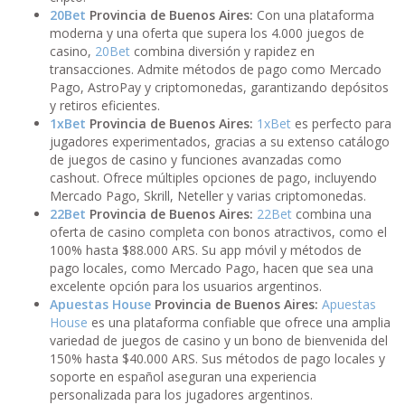
20Bet
Provincia de Buenos Aires:
Con una plataforma
moderna y una oferta que supera los 4.000 juegos de
casino,
20Bet
combina diversión y rapidez en
transacciones. Admite métodos de pago como Mercado
Pago, AstroPay y criptomonedas, garantizando depósitos
y retiros eficientes.
1xBet
Provincia de Buenos Aires:
1xBet
es perfecto para
jugadores experimentados, gracias a su extenso catálogo
de juegos de casino y funciones avanzadas como
cashout. Ofrece múltiples opciones de pago, incluyendo
Mercado Pago, Skrill, Neteller y varias criptomonedas.
22Bet
Provincia de Buenos Aires:
22Bet
combina una
oferta de casino completa con bonos atractivos, como el
100% hasta $88.000 ARS. Su app móvil y métodos de
pago locales, como Mercado Pago, hacen que sea una
excelente opción para los usuarios argentinos.
Apuestas House
Provincia de Buenos Aires:
Apuestas
House
es una plataforma confiable que ofrece una amplia
variedad de juegos de casino y un bono de bienvenida del
150% hasta $40.000 ARS. Sus métodos de pago locales y
soporte en español aseguran una experiencia
personalizada para los jugadores argentinos.