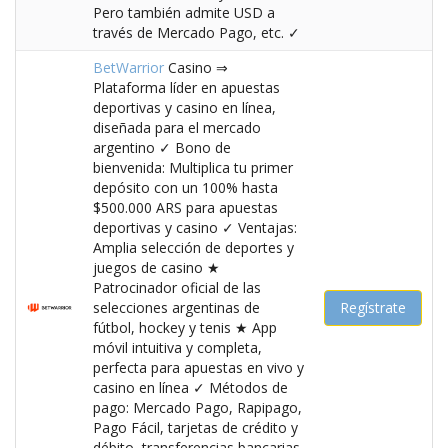
Pero también admite USD a
través de Mercado Pago, etc. ✓
BetWarrior
Casino ⇒
Plataforma líder en apuestas
deportivas y casino en línea,
diseñada para el mercado
argentino ✓ Bono de
bienvenida: Multiplica tu primer
depósito con un 100% hasta
$500.000 ARS para apuestas
deportivas y casino ✓ Ventajas:
Amplia selección de deportes y
juegos de casino ★
Patrocinador oficial de las
selecciones argentinas de
Regístrate
fútbol, hockey y tenis ★ App
móvil intuitiva y completa,
perfecta para apuestas en vivo y
casino en línea ✓ Métodos de
pago: Mercado Pago, Rapipago,
Pago Fácil, tarjetas de crédito y
débito, transferencias bancarias