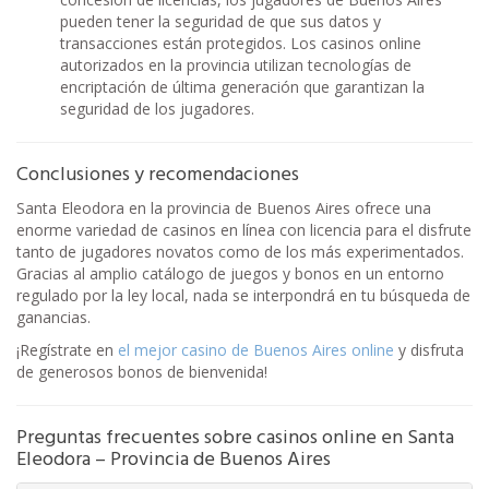
pueden tener la seguridad de que sus datos y
transacciones están protegidos. Los casinos online
autorizados en la provincia utilizan tecnologías de
encriptación de última generación que garantizan la
seguridad de los jugadores.
Conclusiones y recomendaciones
Santa Eleodora en la provincia de Buenos Aires ofrece una
enorme variedad de casinos en línea con licencia para el disfrute
tanto de jugadores novatos como de los más experimentados.
Gracias al amplio catálogo de juegos y bonos en un entorno
regulado por la ley local, nada se interpondrá en tu búsqueda de
ganancias.
¡Regístrate en
el mejor casino de Buenos Aires online
y disfruta
de generosos bonos de bienvenida!
Preguntas frecuentes sobre casinos online en Santa
Eleodora – Provincia de Buenos Aires