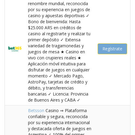
renombre mundial, reconocida
por su experiencia en juegos de
casino y apuestas deportivas ✓
Bono de bienvenida: Hasta
$25.000 ARS en créditos de
casino al registrarte y realizar tu
primer depósito ✓ Extensa
variedad de tragamonedas y
Regístrate
juegos de mesa ★ Casino en
vivo con crupieres reales ★
Aplicación móvil intuitiva para
disfrutar de juegos en cualquier
momento ✓ Mercado Pago,
AstroPay, tarjetas de crédito y
débito, y transferencias
bancarias ✓ Licencia: Provincia
de Buenos Aires y CABA ✓
Betsson
Casino ⇒ Plataforma
confiable y segura, reconocida
por su experiencia internacional
y destacada oferta de juegos en
Argentina ✓ 100% del primer