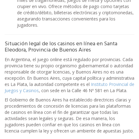
miles de tragamonedas, juegos de mesa y opciones con
crupier en vivo. Ofrece métodos de pago como tarjetas
de crédito/débito, billeteras electrónicas y criptomonedas,
asegurando transacciones convenientes para los
jugadores.
Situación legal de los casinos en línea en Santa
Eleodora, Provincia de Buenos Aires
En Argentina, el juego online está regulado por provincias. Cada
provincia tiene su propio organismo gubernamental o autoridad
responsable de otorgar licencias, y Buenos Aires no es una
excepción. En Buenos Aires, cuya capital política y administrativa
es La Plata, la autoridad competente es el
Instituto Provincial de
Juegos y Casinos
, con sede en la Calle 46 Nº 581 en La Plata.
El Gobierno de Buenos Aires ha establecido directrices claras y
procedimientos de concesión de licencias para las plataformas
de casinos en línea con el fin de garantizar que todas las
actividades sean legales y seguras. De esa manera, los
jugadores pueden confiar en que los casinos en línea con
licencia cumplen la ley y ofrecen un ambiente de apuestas justo.