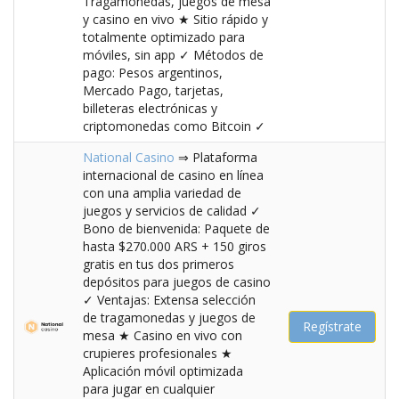
Tragamonedas, juegos de mesa
y casino en vivo ★ Sitio rápido y
totalmente optimizado para
móviles, sin app ✓ Métodos de
pago: Pesos argentinos,
Mercado Pago, tarjetas,
billeteras electrónicas y
criptomonedas como Bitcoin ✓
National Casino
⇒ Plataforma
internacional de casino en línea
con una amplia variedad de
juegos y servicios de calidad ✓
Bono de bienvenida: Paquete de
hasta $270.000 ARS + 150 giros
gratis en tus dos primeros
depósitos para juegos de casino
✓ Ventajas: Extensa selección
de tragamonedas y juegos de
Regístrate
mesa ★ Casino en vivo con
crupieres profesionales ★
Aplicación móvil optimizada
para jugar en cualquier