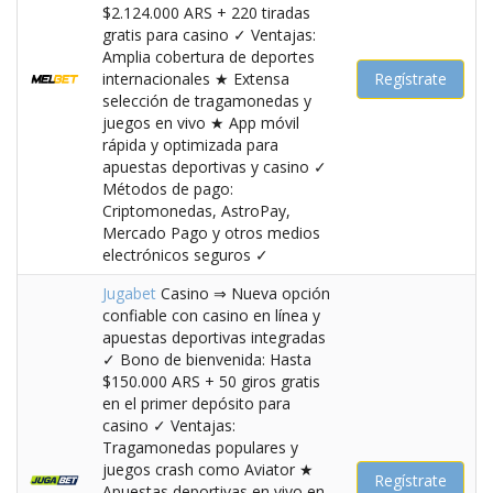
$2.124.000 ARS + 220 tiradas
gratis para casino ✓ Ventajas:
Amplia cobertura de deportes
internacionales ★ Extensa
Regístrate
selección de tragamonedas y
juegos en vivo ★ App móvil
rápida y optimizada para
apuestas deportivas y casino ✓
Métodos de pago:
Criptomonedas, AstroPay,
Mercado Pago y otros medios
electrónicos seguros ✓
Jugabet
Casino ⇒ Nueva opción
confiable con casino en línea y
apuestas deportivas integradas
✓ Bono de bienvenida: Hasta
$150.000 ARS + 50 giros gratis
en el primer depósito para
casino ✓ Ventajas:
Tragamonedas populares y
juegos crash como Aviator ★
Regístrate
Apuestas deportivas en vivo en