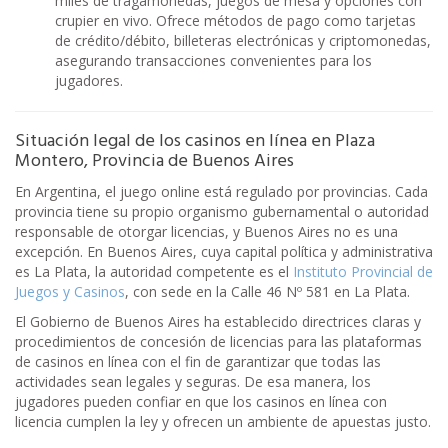
miles de tragamonedas, juegos de mesa y opciones con
crupier en vivo. Ofrece métodos de pago como tarjetas
de crédito/débito, billeteras electrónicas y criptomonedas,
asegurando transacciones convenientes para los
jugadores.
Situación legal de los casinos en línea en Plaza
Montero, Provincia de Buenos Aires
En Argentina, el juego online está regulado por provincias. Cada
provincia tiene su propio organismo gubernamental o autoridad
responsable de otorgar licencias, y Buenos Aires no es una
excepción. En Buenos Aires, cuya capital política y administrativa
es La Plata, la autoridad competente es el
Instituto Provincial de
Juegos y Casinos
, con sede en la Calle 46 Nº 581 en La Plata.
El Gobierno de Buenos Aires ha establecido directrices claras y
procedimientos de concesión de licencias para las plataformas
de casinos en línea con el fin de garantizar que todas las
actividades sean legales y seguras. De esa manera, los
jugadores pueden confiar en que los casinos en línea con
licencia cumplen la ley y ofrecen un ambiente de apuestas justo.