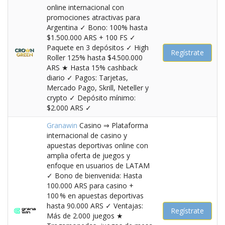
online internacional con
promociones atractivas para
Argentina ✓ Bono: 100% hasta
$1.500.000 ARS + 100 FS ✓
Paquete en 3 depósitos ✓ High
Regístrate
Roller 125% hasta $4.500.000
ARS ★ Hasta 15% cashback
diario ✓ Pagos: Tarjetas,
Mercado Pago, Skrill, Neteller y
crypto ✓ Depósito mínimo:
$2.000 ARS ✓
Granawin
Casino ⇒ Plataforma
internacional de casino y
apuestas deportivas online con
amplia oferta de juegos y
enfoque en usuarios de LATAM
✓ Bono de bienvenida: Hasta
100.000 ARS para casino +
100 % en apuestas deportivas
hasta 90.000 ARS ✓ Ventajas:
Regístrate
Más de 2.000 juegos ★