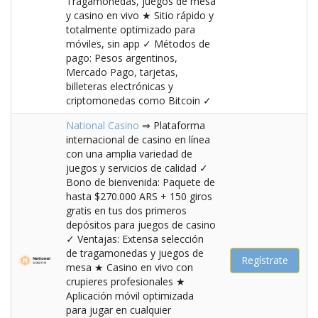
Tragamonedas, juegos de mesa
y casino en vivo ★ Sitio rápido y
totalmente optimizado para
móviles, sin app ✓ Métodos de
pago: Pesos argentinos,
Mercado Pago, tarjetas,
billeteras electrónicas y
criptomonedas como Bitcoin ✓
National Casino
⇒ Plataforma
internacional de casino en línea
con una amplia variedad de
juegos y servicios de calidad ✓
Bono de bienvenida: Paquete de
hasta $270.000 ARS + 150 giros
gratis en tus dos primeros
depósitos para juegos de casino
✓ Ventajas: Extensa selección
de tragamonedas y juegos de
Regístrate
mesa ★ Casino en vivo con
crupieres profesionales ★
Aplicación móvil optimizada
para jugar en cualquier