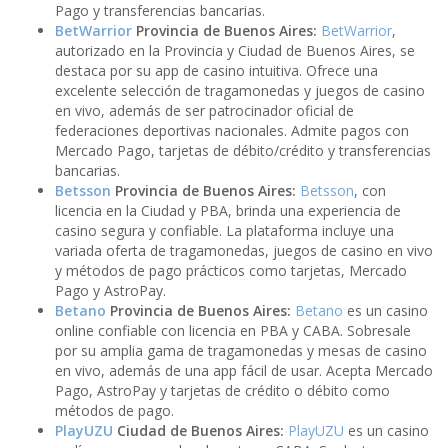
Pago y transferencias bancarias.
BetWarrior
Provincia de Buenos Aires:
BetWarrior
,
autorizado en la Provincia y Ciudad de Buenos Aires, se
destaca por su app de casino intuitiva. Ofrece una
excelente selección de tragamonedas y juegos de casino
en vivo, además de ser patrocinador oficial de
federaciones deportivas nacionales. Admite pagos con
Mercado Pago, tarjetas de débito/crédito y transferencias
bancarias.
Betsson
Provincia de Buenos Aires:
Betsson
, con
licencia en la Ciudad y PBA, brinda una experiencia de
casino segura y confiable. La plataforma incluye una
variada oferta de tragamonedas, juegos de casino en vivo
y métodos de pago prácticos como tarjetas, Mercado
Pago y AstroPay.
Betano
Provincia de Buenos Aires:
Betano
es un casino
online confiable con licencia en PBA y CABA. Sobresale
por su amplia gama de tragamonedas y mesas de casino
en vivo, además de una app fácil de usar. Acepta Mercado
Pago, AstroPay y tarjetas de crédito o débito como
métodos de pago.
PlayUZU
Ciudad de Buenos Aires:
PlayUZU
es un casino