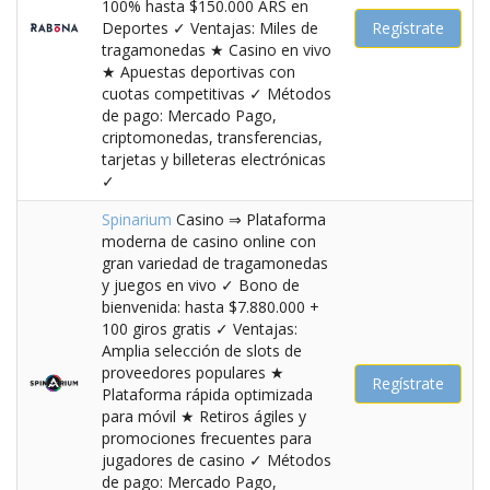
100% hasta $150.000 ARS en
Deportes ✓ Ventajas: Miles de
Regístrate
tragamonedas ★ Casino en vivo
★ Apuestas deportivas con
cuotas competitivas ✓ Métodos
de pago: Mercado Pago,
criptomonedas, transferencias,
tarjetas y billeteras electrónicas
✓
Spinarium
Casino ⇒ Plataforma
moderna de casino online con
gran variedad de tragamonedas
y juegos en vivo ✓ Bono de
bienvenida: hasta $7.880.000 +
100 giros gratis ✓ Ventajas:
Amplia selección de slots de
proveedores populares ★
Regístrate
Plataforma rápida optimizada
para móvil ★ Retiros ágiles y
promociones frecuentes para
jugadores de casino ✓ Métodos
de pago: Mercado Pago,