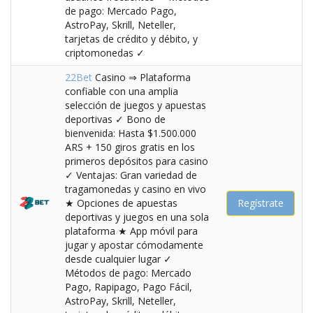
de pago: Mercado Pago,
AstroPay, Skrill, Neteller,
tarjetas de crédito y débito, y
criptomonedas ✓
22Bet
Casino ⇒ Plataforma
confiable con una amplia
selección de juegos y apuestas
deportivas ✓ Bono de
bienvenida: Hasta $1.500.000
ARS + 150 giros gratis en los
primeros depósitos para casino
✓ Ventajas: Gran variedad de
tragamonedas y casino en vivo
★ Opciones de apuestas
Regístrate
deportivas y juegos en una sola
plataforma ★ App móvil para
jugar y apostar cómodamente
desde cualquier lugar ✓
Métodos de pago: Mercado
Pago, Rapipago, Pago Fácil,
AstroPay, Skrill, Neteller,