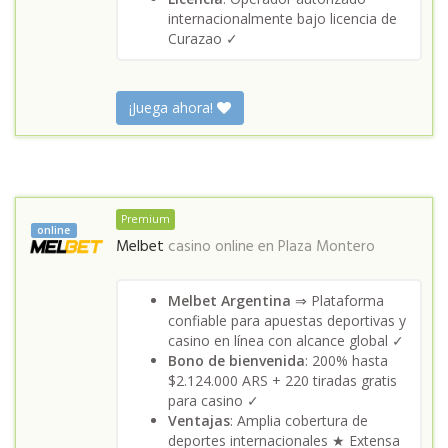
internacionalmente bajo licencia de
Curazao ✓
¡Juega ahora!
Premium
online
Melbet
casino online en
Plaza Montero
Melbet Argentina
⇒ Plataforma
confiable para apuestas deportivas y
casino en línea con alcance global ✓
Bono de bienvenida
: 200% hasta
$2.124.000 ARS + 220 tiradas gratis
para casino ✓
Ventajas
: Amplia cobertura de
deportes internacionales ★ Extensa