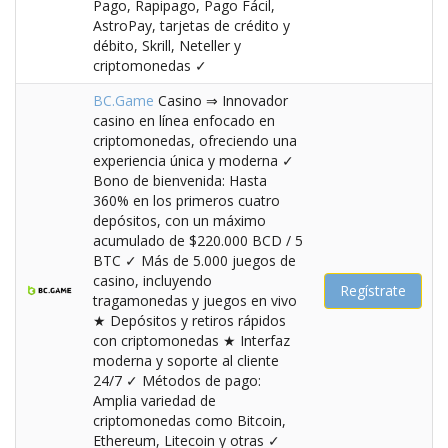
Pago, Rapipago, Pago Fácil,
AstroPay, tarjetas de crédito y
débito, Skrill, Neteller y
criptomonedas ✓
BC.Game
Casino ⇒ Innovador
casino en línea enfocado en
criptomonedas, ofreciendo una
experiencia única y moderna ✓
Bono de bienvenida: Hasta
360% en los primeros cuatro
depósitos, con un máximo
acumulado de $220.000 BCD / 5
BTC ✓ Más de 5.000 juegos de
casino, incluyendo
Regístrate
tragamonedas y juegos en vivo
★ Depósitos y retiros rápidos
con criptomonedas ★ Interfaz
moderna y soporte al cliente
24/7 ✓ Métodos de pago:
Amplia variedad de
criptomonedas como Bitcoin,
Ethereum, Litecoin y otras ✓