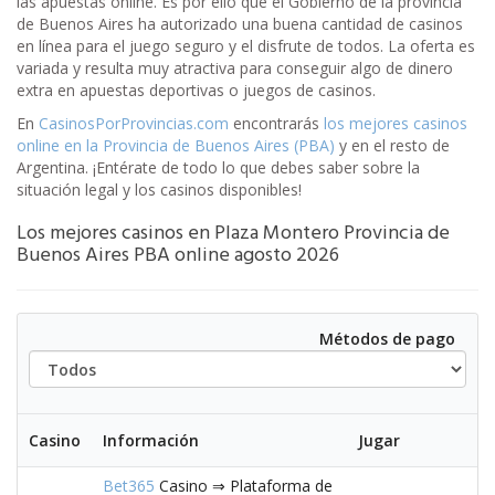
las apuestas online. Es por ello que el Gobierno de la provincia
de Buenos Aires ha autorizado una buena cantidad de casinos
en línea para el juego seguro y el disfrute de todos. La oferta es
variada y resulta muy atractiva para conseguir algo de dinero
extra en apuestas deportivas o juegos de casinos.
En
CasinosPorProvincias.com
encontrarás
los mejores casinos
online en la Provincia de Buenos Aires (PBA)
y en el resto de
Argentina. ¡Entérate de todo lo que debes saber sobre la
situación legal y los casinos disponibles!
Los mejores casinos en Plaza Montero Provincia de
Buenos Aires PBA online agosto 2026
Métodos de pago
Casino
Información
Jugar
Bet365
Casino ⇒ Plataforma de