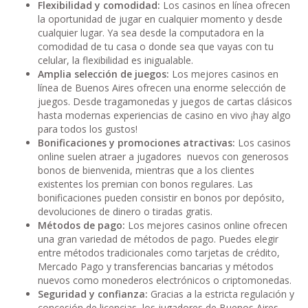
Flexibilidad y comodidad:
Los casinos en línea ofrecen
la oportunidad de jugar en cualquier momento y desde
cualquier lugar. Ya sea desde la computadora en la
comodidad de tu casa o donde sea que vayas con tu
celular, la flexibilidad es inigualable.
Amplia selección de juegos:
Los mejores casinos en
línea de Buenos Aires ofrecen una enorme selección de
juegos. Desde tragamonedas y juegos de cartas clásicos
hasta modernas experiencias de casino en vivo ¡hay algo
para todos los gustos!
Bonificaciones y promociones atractivas:
Los casinos
online suelen atraer a jugadores nuevos con generosos
bonos de bienvenida, mientras que a los clientes
existentes los premian con bonos regulares. Las
bonificaciones pueden consistir en bonos por depósito,
devoluciones de dinero o tiradas gratis.
Métodos de pago:
Los mejores casinos online ofrecen
una gran variedad de métodos de pago. Puedes elegir
entre métodos tradicionales como tarjetas de crédito,
Mercado Pago y transferencias bancarias y métodos
nuevos como monederos electrónicos o criptomonedas.
Seguridad y confianza:
Gracias a la estricta regulación y
concesión de licencias, los jugadores de Buenos Aires