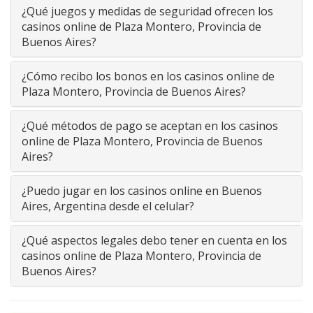
¿Qué juegos y medidas de seguridad ofrecen los
casinos online de Plaza Montero, Provincia de
Buenos Aires?
¿Cómo recibo los bonos en los casinos online de
Plaza Montero, Provincia de Buenos Aires?
¿Qué métodos de pago se aceptan en los casinos
online de Plaza Montero, Provincia de Buenos
Aires?
¿Puedo jugar en los casinos online en Buenos
Aires, Argentina desde el celular?
¿Qué aspectos legales debo tener en cuenta en los
casinos online de Plaza Montero, Provincia de
Buenos Aires?