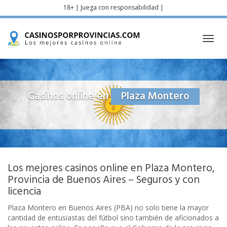
Skip
18+ | Juega con responsabilidad |
to
main
content
Toggl
navig
Casinos online en
Plaza Montero
Los mejores casinos online en Plaza Montero,
Provincia de Buenos Aires – Seguros y con
licencia
Plaza Montero en Buenos Aires (PBA) no solo tiene la mayor
cantidad de entusiastas del fútbol sino también de aficionados a