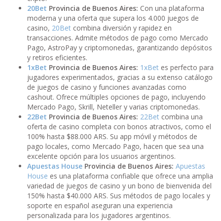
20Bet
Provincia de Buenos Aires:
Con una plataforma
moderna y una oferta que supera los 4.000 juegos de
casino,
20Bet
combina diversión y rapidez en
transacciones. Admite métodos de pago como Mercado
Pago, AstroPay y criptomonedas, garantizando depósitos
y retiros eficientes.
1xBet
Provincia de Buenos Aires:
1xBet
es perfecto para
jugadores experimentados, gracias a su extenso catálogo
de juegos de casino y funciones avanzadas como
cashout. Ofrece múltiples opciones de pago, incluyendo
Mercado Pago, Skrill, Neteller y varias criptomonedas.
22Bet
Provincia de Buenos Aires:
22Bet
combina una
oferta de casino completa con bonos atractivos, como el
100% hasta $88.000 ARS. Su app móvil y métodos de
pago locales, como Mercado Pago, hacen que sea una
excelente opción para los usuarios argentinos.
Apuestas House
Provincia de Buenos Aires:
Apuestas
House
es una plataforma confiable que ofrece una amplia
variedad de juegos de casino y un bono de bienvenida del
150% hasta $40.000 ARS. Sus métodos de pago locales y
soporte en español aseguran una experiencia
personalizada para los jugadores argentinos.