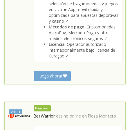
selección de tragamonedas y juegos
en vivo ★ App móvil rápida y
optimizada para apuestas deportivas
y casino ✓
Métodos de pago
: Criptomonedas,
AstroPay, Mercado Pago y otros
medios electrónicos seguros ✓
Licencia
: Operador autorizado
internacionalmente bajo licencia de
Curaçao ✓
¡Juega ahora!
Premium
online
BetWarrior
casino online en
Plaza Montero