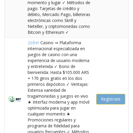
momento y lugar ✓ Métodos de
pago: Tarjetas de crédito y
débito, Mercado Pago, billeteras
electrónicas como Skrill y
Neteller, y criptomonedas como
Bitcoin y Ethereum ✓
20Bet
Casino ⇒ Plataforma
internacional especializada en
juegos de casino con una
experiencia de usuario moderna
y entretenida ✓ Bono de
bienvenida: Hasta $105.000 ARS
+ 170 giros gratis en los dos
primeros depósitos ✓ Ventajas:
Extensa variedad de
tragamonedas y juegos en vivo
Regístrate
★ Interfaz moderna y app móvil
optimizada para jugar en
cualquier momento ★
Promociones regulares y
programa de fidelidad para
usuarios frecuentes ✓ Métodos