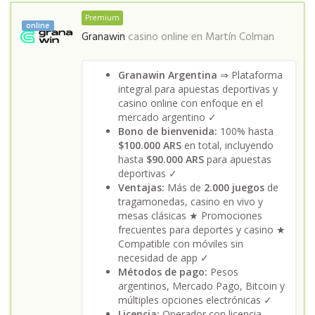
Premium
online
Granawin
casino online en
Martín Colman
Granawin Argentina
⇒ Plataforma
integral para apuestas deportivas y
casino online con enfoque en el
mercado argentino ✓
Bono de bienvenida:
100% hasta
$100.000 ARS
en total, incluyendo
hasta
$90.000 ARS
para apuestas
deportivas ✓
Ventajas:
Más de
2.000 juegos
de
tragamonedas, casino en vivo y
mesas clásicas ★ Promociones
frecuentes para deportes y casino ★
Compatible con móviles sin
necesidad de app ✓
Métodos de pago:
Pesos
argentinos, Mercado Pago, Bitcoin y
múltiples opciones electrónicas ✓
Licencia:
Operador con licencia