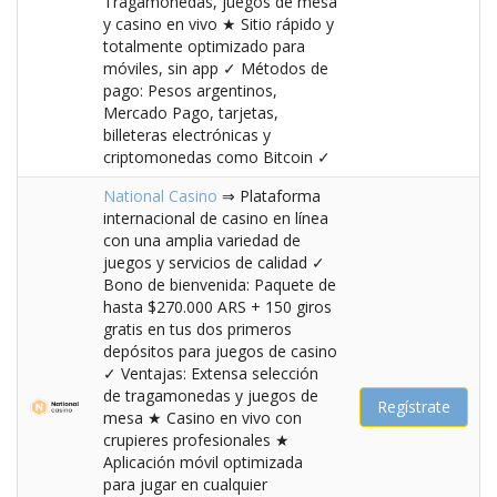
Tragamonedas, juegos de mesa
y casino en vivo ★ Sitio rápido y
totalmente optimizado para
móviles, sin app ✓ Métodos de
pago: Pesos argentinos,
Mercado Pago, tarjetas,
billeteras electrónicas y
criptomonedas como Bitcoin ✓
National Casino
⇒ Plataforma
internacional de casino en línea
con una amplia variedad de
juegos y servicios de calidad ✓
Bono de bienvenida: Paquete de
hasta $270.000 ARS + 150 giros
gratis en tus dos primeros
depósitos para juegos de casino
✓ Ventajas: Extensa selección
de tragamonedas y juegos de
Regístrate
mesa ★ Casino en vivo con
crupieres profesionales ★
Aplicación móvil optimizada
para jugar en cualquier