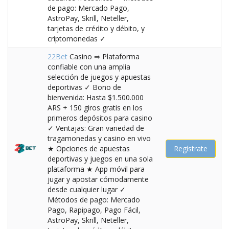
de pago: Mercado Pago,
AstroPay, Skrill, Neteller,
tarjetas de crédito y débito, y
criptomonedas ✓
22Bet
Casino ⇒ Plataforma
confiable con una amplia
selección de juegos y apuestas
deportivas ✓ Bono de
bienvenida: Hasta $1.500.000
ARS + 150 giros gratis en los
primeros depósitos para casino
✓ Ventajas: Gran variedad de
tragamonedas y casino en vivo
★ Opciones de apuestas
Regístrate
deportivas y juegos en una sola
plataforma ★ App móvil para
jugar y apostar cómodamente
desde cualquier lugar ✓
Métodos de pago: Mercado
Pago, Rapipago, Pago Fácil,
AstroPay, Skrill, Neteller,