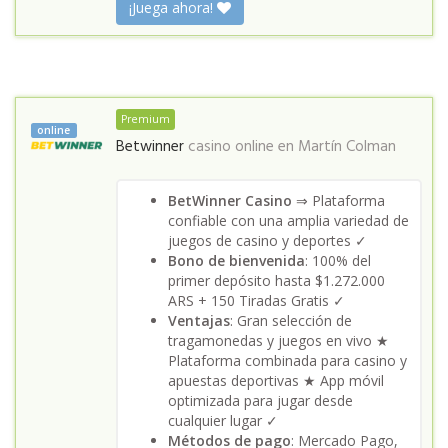
¡Juega ahora!
Premium
online
Betwinner
casino online en
Martín Colman
BetWinner Casino
⇒ Plataforma
confiable con una amplia variedad de
juegos de casino y deportes ✓
Bono de bienvenida
: 100% del
primer depósito hasta $1.272.000
ARS + 150 Tiradas Gratis ✓
Ventajas
: Gran selección de
tragamonedas y juegos en vivo ★
Plataforma combinada para casino y
apuestas deportivas ★ App móvil
optimizada para jugar desde
cualquier lugar ✓
Métodos de pago
: Mercado Pago,