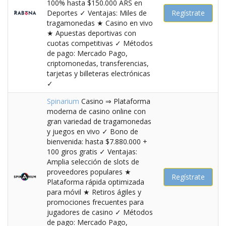
100% hasta $150.000 ARS en
Deportes ✓ Ventajas: Miles de
Regístrate
tragamonedas ★ Casino en vivo
★ Apuestas deportivas con
cuotas competitivas ✓ Métodos
de pago: Mercado Pago,
criptomonedas, transferencias,
tarjetas y billeteras electrónicas
✓
Spinarium
Casino ⇒ Plataforma
moderna de casino online con
gran variedad de tragamonedas
y juegos en vivo ✓ Bono de
bienvenida: hasta $7.880.000 +
100 giros gratis ✓ Ventajas:
Amplia selección de slots de
proveedores populares ★
Regístrate
Plataforma rápida optimizada
para móvil ★ Retiros ágiles y
promociones frecuentes para
jugadores de casino ✓ Métodos
de pago: Mercado Pago,