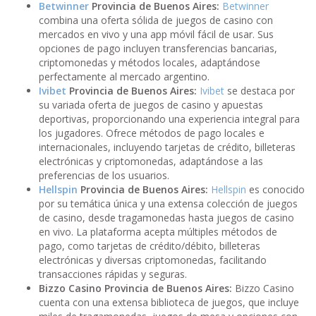
Betwinner
Provincia de Buenos Aires:
Betwinner
combina una oferta sólida de juegos de casino con
mercados en vivo y una app móvil fácil de usar. Sus
opciones de pago incluyen transferencias bancarias,
criptomonedas y métodos locales, adaptándose
perfectamente al mercado argentino.
Ivibet
Provincia de Buenos Aires:
Ivibet
se destaca por
su variada oferta de juegos de casino y apuestas
deportivas, proporcionando una experiencia integral para
los jugadores. Ofrece métodos de pago locales e
internacionales, incluyendo tarjetas de crédito, billeteras
electrónicas y criptomonedas, adaptándose a las
preferencias de los usuarios.
Hellspin
Provincia de Buenos Aires:
Hellspin
es conocido
por su temática única y una extensa colección de juegos
de casino, desde tragamonedas hasta juegos de casino
en vivo. La plataforma acepta múltiples métodos de
pago, como tarjetas de crédito/débito, billeteras
electrónicas y diversas criptomonedas, facilitando
transacciones rápidas y seguras.
Bizzo Casino Provincia de Buenos Aires:
Bizzo Casino
cuenta con una extensa biblioteca de juegos, que incluye