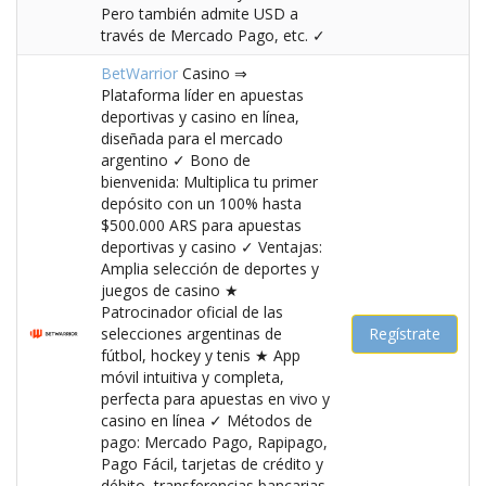
Pero también admite USD a
través de Mercado Pago, etc. ✓
BetWarrior
Casino ⇒
Plataforma líder en apuestas
deportivas y casino en línea,
diseñada para el mercado
argentino ✓ Bono de
bienvenida: Multiplica tu primer
depósito con un 100% hasta
$500.000 ARS para apuestas
deportivas y casino ✓ Ventajas:
Amplia selección de deportes y
juegos de casino ★
Patrocinador oficial de las
selecciones argentinas de
Regístrate
fútbol, hockey y tenis ★ App
móvil intuitiva y completa,
perfecta para apuestas en vivo y
casino en línea ✓ Métodos de
pago: Mercado Pago, Rapipago,
Pago Fácil, tarjetas de crédito y
débito, transferencias bancarias