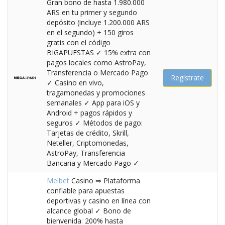
Gran bono de hasta 1.980.000
ARS en tu primer y segundo
depósito (incluye 1.200.000 ARS
en el segundo) + 150 giros
gratis con el código
BIGAPUESTAS ✓ 15% extra con
pagos locales como AstroPay,
Transferencia o Mercado Pago
Regístrate
✓ Casino en vivo,
tragamonedas y promociones
semanales ✓ App para iOS y
Android + pagos rápidos y
seguros ✓ Métodos de pago:
Tarjetas de crédito, Skrill,
Neteller, Criptomonedas,
AstroPay, Transferencia
Bancaria y Mercado Pago ✓
Melbet
Casino ⇒ Plataforma
confiable para apuestas
deportivas y casino en línea con
alcance global ✓ Bono de
bienvenida: 200% hasta