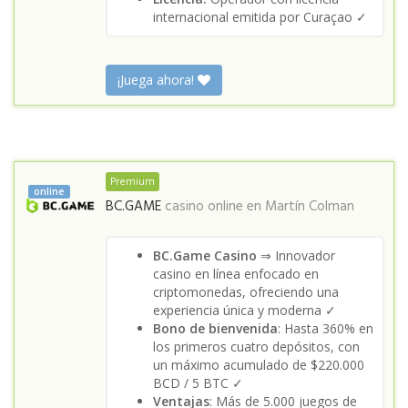
internacional emitida por Curaçao ✓
¡Juega ahora!
Premium
online
BC.GAME
casino online en
Martín Colman
BC.Game Casino
⇒ Innovador
casino en línea enfocado en
criptomonedas, ofreciendo una
experiencia única y moderna ✓
Bono de bienvenida
: Hasta 360% en
los primeros cuatro depósitos, con
un máximo acumulado de $220.000
BCD / 5 BTC ✓
Ventajas
: Más de 5.000 juegos de