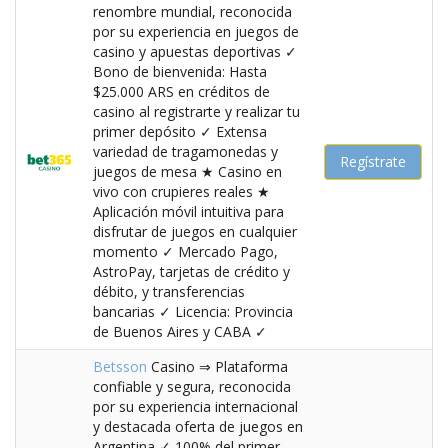
renombre mundial, reconocida
por su experiencia en juegos de
casino y apuestas deportivas ✓
Bono de bienvenida: Hasta
$25.000 ARS en créditos de
casino al registrarte y realizar tu
primer depósito ✓ Extensa
variedad de tragamonedas y
Regístrate
juegos de mesa ★ Casino en
vivo con crupieres reales ★
Aplicación móvil intuitiva para
disfrutar de juegos en cualquier
momento ✓ Mercado Pago,
AstroPay, tarjetas de crédito y
débito, y transferencias
bancarias ✓ Licencia: Provincia
de Buenos Aires y CABA ✓
Betsson
Casino ⇒ Plataforma
confiable y segura, reconocida
por su experiencia internacional
y destacada oferta de juegos en
Argentina ✓ 100% del primer