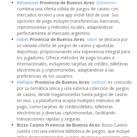
Betwinner
Provincia de Buenos Aires:
Betwinner
combina una oferta sólida de juegos de casino con
mercados en vivo y una app móvil fácil de usar. Sus
opciones de pago incluyen transferencias bancarias,
criptomonedas y métodos locales, adaptándose
perfectamente al mercado argentino.
Ivibet
Provincia de Buenos Aires:
Ivibet
se destaca por
su variada oferta de juegos de casino y apuestas
deportivas, proporcionando una experiencia integral para
los jugadores. Ofrece métodos de pago locales e
internacionales, incluyendo tarjetas de crédito, billeteras
electrónicas y criptomonedas, adaptándose a las
preferencias de los usuarios.
Hellspin
Provincia de Buenos Aires:
Hellspin
es conocido
por su temática única y una extensa colección de juegos
de casino, desde tragamonedas hasta juegos de casino
en vivo. La plataforma acepta múltiples métodos de
pago, como tarjetas de crédito/débito, billeteras
electrónicas y diversas criptomonedas, facilitando
transacciones rápidas y seguras.
Bizzo Casino Provincia de Buenos Aires:
Bizzo Casino
cuenta con una extensa biblioteca de juegos, que incluye