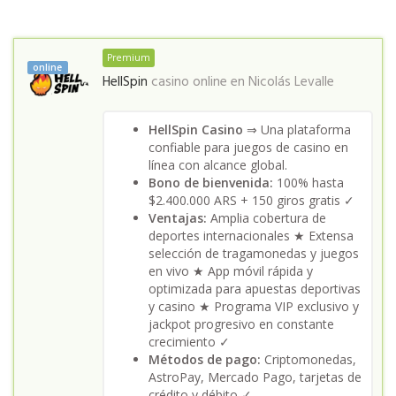
Premium
online
HellSpin
casino online en
Nicolás Levalle
HellSpin Casino
⇒ Una plataforma
confiable para juegos de casino en
línea con alcance global.
Bono de bienvenida:
100% hasta
$2.400.000 ARS + 150 giros gratis ✓
Ventajas:
Amplia cobertura de
deportes internacionales ★ Extensa
selección de tragamonedas y juegos
en vivo ★ App móvil rápida y
optimizada para apuestas deportivas
y casino ★ Programa VIP exclusivo y
jackpot progresivo en constante
crecimiento ✓
Métodos de pago:
Criptomonedas,
AstroPay, Mercado Pago, tarjetas de
crédito y débito ✓