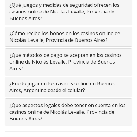
¿Qué juegos y medidas de seguridad ofrecen los
casinos online de Nicolás Levalle, Provincia de
Buenos Aires?
¿Cómo recibo los bonos en los casinos online de
Nicolás Levalle, Provincia de Buenos Aires?
¿Qué métodos de pago se aceptan en los casinos
online de Nicolás Levalle, Provincia de Buenos
Aires?
¿Puedo jugar en los casinos online en Buenos
Aires, Argentina desde el celular?
¿Qué aspectos legales debo tener en cuenta en los
casinos online de Nicolás Levalle, Provincia de
Buenos Aires?