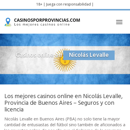
Skip
18+ | Juega con responsabilidad |
to
main
content
Toggl
navig
Casinos online en
Nicolás Levalle
Los mejores casinos online en Nicolás Levalle,
Provincia de Buenos Aires – Seguros y con
licencia
Nicolás Levalle en Buenos Aires (PBA) no solo tiene la mayor
cantidad de entusiastas del fútbol sino también de aficionados a