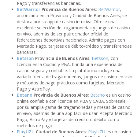
Pago y transferencias bancarias.
BetWarrior
Provincia de Buenos Aires:
BetWarrior
,
autorizado en la Provincia y Ciudad de Buenos Aires, se
destaca por su app de casino intuitiva. Ofrece una
excelente selección de tragamonedas y juegos de casino
en vivo, además de ser patrocinador oficial de
federaciones deportivas nacionales. Admite pagos con
Mercado Pago, tarjetas de débito/crédito y transferencias
bancarias.
Betsson
Provincia de Buenos Aires:
Betsson
, con
licencia en la Ciudad y PBA, brinda una experiencia de
casino segura y confiable. La plataforma incluye una
variada oferta de tragamonedas, juegos de casino en vivo
y métodos de pago prácticos como tarjetas, Mercado
Pago y AstroPay.
Betano
Provincia de Buenos Aires:
Betano
es un casino
online confiable con licencia en PBA y CABA. Sobresale
por su amplia gama de tragamonedas y mesas de casino
en vivo, además de una app fácil de usar. Acepta Mercado
Pago, AstroPay y tarjetas de crédito o débito como
métodos de pago.
PlayUZU
Ciudad de Buenos Aires:
PlayUZU
es un casino