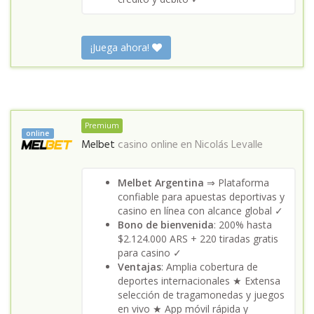
¡Juega ahora!
Premium
online
Melbet
casino online en
Nicolás Levalle
Melbet Argentina
⇒ Plataforma
confiable para apuestas deportivas y
casino en línea con alcance global ✓
Bono de bienvenida
: 200% hasta
$2.124.000 ARS + 220 tiradas gratis
para casino ✓
Ventajas
: Amplia cobertura de
deportes internacionales ★ Extensa
selección de tragamonedas y juegos
en vivo ★ App móvil rápida y