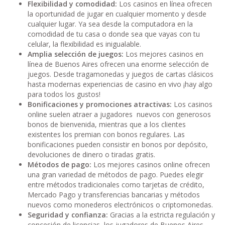
Flexibilidad y comodidad:
Los casinos en línea ofrecen
la oportunidad de jugar en cualquier momento y desde
cualquier lugar. Ya sea desde la computadora en la
comodidad de tu casa o donde sea que vayas con tu
celular, la flexibilidad es inigualable.
Amplia selección de juegos:
Los mejores casinos en
línea de Buenos Aires ofrecen una enorme selección de
juegos. Desde tragamonedas y juegos de cartas clásicos
hasta modernas experiencias de casino en vivo ¡hay algo
para todos los gustos!
Bonificaciones y promociones atractivas:
Los casinos
online suelen atraer a jugadores nuevos con generosos
bonos de bienvenida, mientras que a los clientes
existentes los premian con bonos regulares. Las
bonificaciones pueden consistir en bonos por depósito,
devoluciones de dinero o tiradas gratis.
Métodos de pago:
Los mejores casinos online ofrecen
una gran variedad de métodos de pago. Puedes elegir
entre métodos tradicionales como tarjetas de crédito,
Mercado Pago y transferencias bancarias y métodos
nuevos como monederos electrónicos o criptomonedas.
Seguridad y confianza:
Gracias a la estricta regulación y
concesión de licencias, los jugadores de Buenos Aires