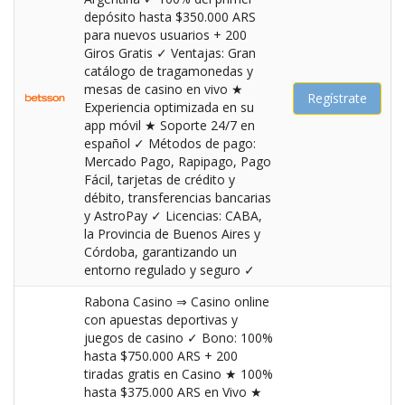
depósito hasta $350.000 ARS
para nuevos usuarios + 200
Giros Gratis ✓ Ventajas: Gran
catálogo de tragamonedas y
mesas de casino en vivo ★
Regístrate
Experiencia optimizada en su
app móvil ★ Soporte 24/7 en
español ✓ Métodos de pago:
Mercado Pago, Rapipago, Pago
Fácil, tarjetas de crédito y
débito, transferencias bancarias
y AstroPay ✓ Licencias: CABA,
la Provincia de Buenos Aires y
Córdoba, garantizando un
entorno regulado y seguro ✓
Rabona Casino ⇒ Casino online
con apuestas deportivas y
juegos de casino ✓ Bono: 100%
hasta $750.000 ARS + 200
tiradas gratis en Casino ★ 100%
hasta $375.000 ARS en Vivo ★