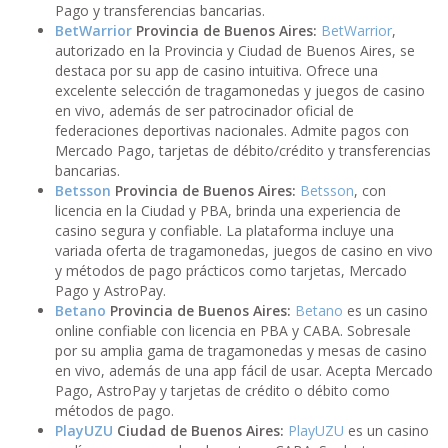
Pago y transferencias bancarias.
BetWarrior
Provincia de Buenos Aires:
BetWarrior
,
autorizado en la Provincia y Ciudad de Buenos Aires, se
destaca por su app de casino intuitiva. Ofrece una
excelente selección de tragamonedas y juegos de casino
en vivo, además de ser patrocinador oficial de
federaciones deportivas nacionales. Admite pagos con
Mercado Pago, tarjetas de débito/crédito y transferencias
bancarias.
Betsson
Provincia de Buenos Aires:
Betsson
, con
licencia en la Ciudad y PBA, brinda una experiencia de
casino segura y confiable. La plataforma incluye una
variada oferta de tragamonedas, juegos de casino en vivo
y métodos de pago prácticos como tarjetas, Mercado
Pago y AstroPay.
Betano
Provincia de Buenos Aires:
Betano
es un casino
online confiable con licencia en PBA y CABA. Sobresale
por su amplia gama de tragamonedas y mesas de casino
en vivo, además de una app fácil de usar. Acepta Mercado
Pago, AstroPay y tarjetas de crédito o débito como
métodos de pago.
PlayUZU
Ciudad de Buenos Aires:
PlayUZU
es un casino