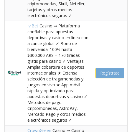
criptomonedas, Skrill, Neteller,
tarjetas y otros medios
electrónicos seguros ✓
IviBet
Casino ⇒ Plataforma
confiable para apuestas
deportivas y casino en línea con
alcance global ✓ Bono de
bienvenida: 100% hasta
$300.000 ARS + 170 tiradas
gratis para casino ✓ Ventajas:
Amplia cobertura de deportes
internacionales ★ Extensa
Regístrate
selección de tragamonedas y
juegos en vivo ★ App móvil
rápida y optimizada para
apuestas deportivas y casino ✓
Métodos de pago:
Criptomonedas, AstroPay,
Mercado Pago y otros medios
electrónicos seguros ✓
CrownGreen
Casino ⇒ Casino