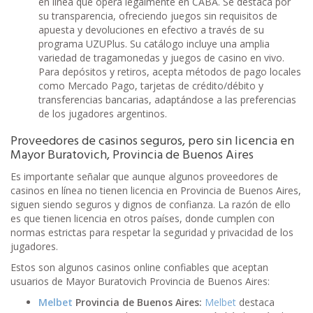
en línea que opera legalmente en CABA. Se destaca por
su transparencia, ofreciendo juegos sin requisitos de
apuesta y devoluciones en efectivo a través de su
programa UZUPlus. Su catálogo incluye una amplia
variedad de tragamonedas y juegos de casino en vivo.
Para depósitos y retiros, acepta métodos de pago locales
como Mercado Pago, tarjetas de crédito/débito y
transferencias bancarias, adaptándose a las preferencias
de los jugadores argentinos.
Proveedores de casinos seguros, pero sin licencia en
Mayor Buratovich, Provincia de Buenos Aires
Es importante señalar que aunque algunos proveedores de
casinos en línea no tienen licencia en Provincia de Buenos Aires,
siguen siendo seguros y dignos de confianza. La razón de ello
es que tienen licencia en otros países, donde cumplen con
normas estrictas para respetar la seguridad y privacidad de los
jugadores.
Estos son algunos casinos online confiables que aceptan
usuarios de Mayor Buratovich Provincia de Buenos Aires:
Melbet
Provincia de Buenos Aires:
Melbet
destaca