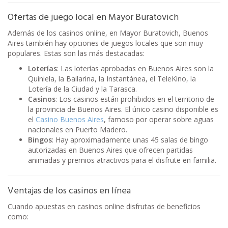
Ofertas de juego local en Mayor Buratovich
Además de los casinos online, en Mayor Buratovich, Buenos
Aires también hay opciones de juegos locales que son muy
populares. Estas son las más destacadas:
Loterías
: Las loterías aprobadas en Buenos Aires son la
Quiniela, la Bailarina, la Instantánea, el TeleKino, la
Lotería de la Ciudad y la Tarasca.
Casinos
: Los casinos están prohibidos en el territorio de
la provincia de Buenos Aires. El único casino disponible es
el
Casino Buenos Aires
, famoso por operar sobre aguas
nacionales en Puerto Madero.
Bingos
: Hay aproximadamente unas 45 salas de bingo
autorizadas en Buenos Aires que ofrecen partidas
animadas y premios atractivos para el disfrute en familia.
Ventajas de los casinos en línea
Cuando apuestas en casinos online disfrutas de beneficios
como: