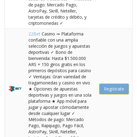
de pago: Mercado Pago,
AstroPay, Skrill, Neteller,
tarjetas de crédito y débito, y
criptomonedas ✓
22Bet
Casino ⇒ Plataforma
confiable con una amplia
selección de juegos y apuestas
deportivas ✓ Bono de
bienvenida: Hasta $1.500.000
ARS + 150 giros gratis en los
primeros depósitos para casino
✓ Ventajas: Gran variedad de
tragamonedas y casino en vivo
★ Opciones de apuestas
Regístrate
deportivas y juegos en una sola
plataforma ★ App móvil para
jugar y apostar cómodamente
desde cualquier lugar ✓
Métodos de pago: Mercado
Pago, Rapipago, Pago Fácil,
AstroPay, Skrill, Neteller,