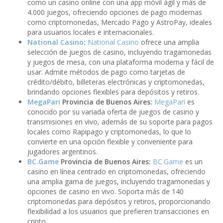
como un casino online con una app móvil ágil y más de
4.000 juegos, ofreciendo opciones de pago modernas
como criptomonedas, Mercado Pago y AstroPay, ideales
para usuarios locales e internacionales.
National Casino
:
National Casino
ofrece una amplia
selección de juegos de casino, incluyendo tragamonedas
y juegos de mesa, con una plataforma moderna y fácil de
usar. Admite métodos de pago como tarjetas de
crédito/débito, billeteras electrónicas y criptomonedas,
brindando opciones flexibles para depósitos y retiros.
MegaPari
Provincia de Buenos Aires:
MegaPari
es
conocido por su variada oferta de juegos de casino y
transmisiones en vivo, además de su soporte para pagos
locales como Rapipago y criptomonedas, lo que lo
convierte en una opción flexible y conveniente para
jugadores argentinos.
BC.Game
Provincia de Buenos Aires:
BC.Game
es un
casino en línea centrado en criptomonedas, ofreciendo
una amplia gama de juegos, incluyendo tragamonedas y
opciones de casino en vivo. Soporta más de 140
criptomonedas para depósitos y retiros, proporcionando
flexibilidad a los usuarios que prefieren transacciones en
cripto.