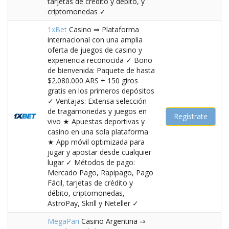
tarjetas de crédito y débito, y
criptomonedas ✓
1xBet
Casino ⇒ Plataforma
internacional con una amplia
oferta de juegos de casino y
experiencia reconocida ✓ Bono
de bienvenida: Paquete de hasta
$2.080.000 ARS + 150 giros
gratis en los primeros depósitos
✓ Ventajas: Extensa selección
de tragamonedas y juegos en
Regístrate
vivo ★ Apuestas deportivas y
casino en una sola plataforma
★ App móvil optimizada para
jugar y apostar desde cualquier
lugar ✓ Métodos de pago:
Mercado Pago, Rapipago, Pago
Fácil, tarjetas de crédito y
débito, criptomonedas,
AstroPay, Skrill y Neteller ✓
MegaPari
Casino Argentina ⇒