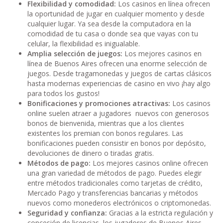
Flexibilidad y comodidad:
Los casinos en línea ofrecen
la oportunidad de jugar en cualquier momento y desde
cualquier lugar. Ya sea desde la computadora en la
comodidad de tu casa o donde sea que vayas con tu
celular, la flexibilidad es inigualable.
Amplia selección de juegos:
Los mejores casinos en
línea de Buenos Aires ofrecen una enorme selección de
juegos. Desde tragamonedas y juegos de cartas clásicos
hasta modernas experiencias de casino en vivo ¡hay algo
para todos los gustos!
Bonificaciones y promociones atractivas:
Los casinos
online suelen atraer a jugadores nuevos con generosos
bonos de bienvenida, mientras que a los clientes
existentes los premian con bonos regulares. Las
bonificaciones pueden consistir en bonos por depósito,
devoluciones de dinero o tiradas gratis.
Métodos de pago:
Los mejores casinos online ofrecen
una gran variedad de métodos de pago. Puedes elegir
entre métodos tradicionales como tarjetas de crédito,
Mercado Pago y transferencias bancarias y métodos
nuevos como monederos electrónicos o criptomonedas.
Seguridad y confianza:
Gracias a la estricta regulación y
concesión de licencias, los jugadores de Buenos Aires