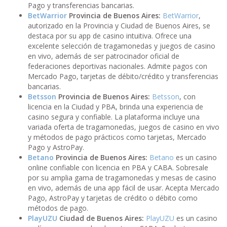
Pago y transferencias bancarias.
BetWarrior
Provincia de Buenos Aires:
BetWarrior
,
autorizado en la Provincia y Ciudad de Buenos Aires, se
destaca por su app de casino intuitiva. Ofrece una
excelente selección de tragamonedas y juegos de casino
en vivo, además de ser patrocinador oficial de
federaciones deportivas nacionales. Admite pagos con
Mercado Pago, tarjetas de débito/crédito y transferencias
bancarias.
Betsson
Provincia de Buenos Aires:
Betsson
, con
licencia en la Ciudad y PBA, brinda una experiencia de
casino segura y confiable. La plataforma incluye una
variada oferta de tragamonedas, juegos de casino en vivo
y métodos de pago prácticos como tarjetas, Mercado
Pago y AstroPay.
Betano
Provincia de Buenos Aires:
Betano
es un casino
online confiable con licencia en PBA y CABA. Sobresale
por su amplia gama de tragamonedas y mesas de casino
en vivo, además de una app fácil de usar. Acepta Mercado
Pago, AstroPay y tarjetas de crédito o débito como
métodos de pago.
PlayUZU
Ciudad de Buenos Aires:
PlayUZU
es un casino