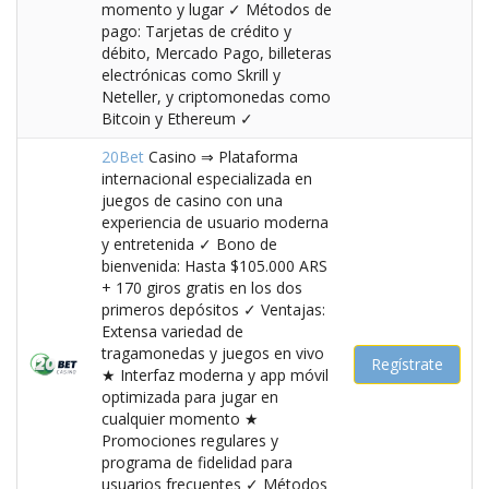
momento y lugar ✓ Métodos de
pago: Tarjetas de crédito y
débito, Mercado Pago, billeteras
electrónicas como Skrill y
Neteller, y criptomonedas como
Bitcoin y Ethereum ✓
20Bet
Casino ⇒ Plataforma
internacional especializada en
juegos de casino con una
experiencia de usuario moderna
y entretenida ✓ Bono de
bienvenida: Hasta $105.000 ARS
+ 170 giros gratis en los dos
primeros depósitos ✓ Ventajas:
Extensa variedad de
tragamonedas y juegos en vivo
Regístrate
★ Interfaz moderna y app móvil
optimizada para jugar en
cualquier momento ★
Promociones regulares y
programa de fidelidad para
usuarios frecuentes ✓ Métodos