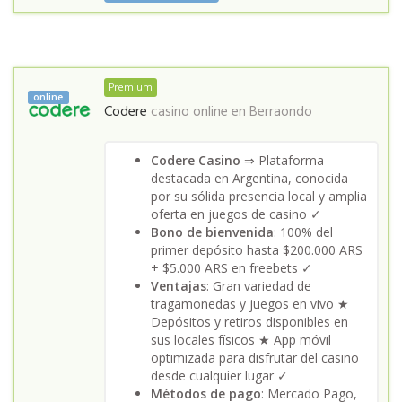
Premium
online
Codere
casino online en
Berraondo
Codere Casino
⇒ Plataforma
destacada en Argentina, conocida
por su sólida presencia local y amplia
oferta en juegos de casino ✓
Bono de bienvenida
: 100% del
primer depósito hasta $200.000 ARS
+ $5.000 ARS en freebets ✓
Ventajas
: Gran variedad de
tragamonedas y juegos en vivo ★
Depósitos y retiros disponibles en
sus locales físicos ★ App móvil
optimizada para disfrutar del casino
desde cualquier lugar ✓
Métodos de pago
: Mercado Pago,