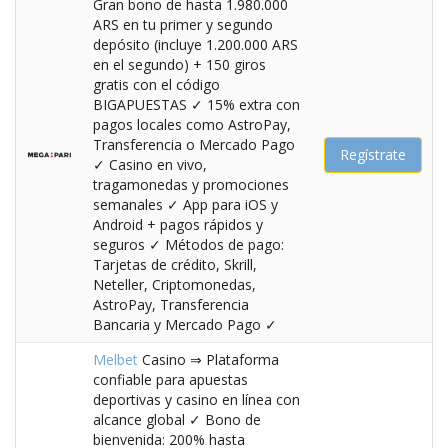
Gran bono de hasta 1.980.000
ARS en tu primer y segundo
depósito (incluye 1.200.000 ARS
en el segundo) + 150 giros
gratis con el código
BIGAPUESTAS ✓ 15% extra con
pagos locales como AstroPay,
Transferencia o Mercado Pago
Regístrate
✓ Casino en vivo,
tragamonedas y promociones
semanales ✓ App para iOS y
Android + pagos rápidos y
seguros ✓ Métodos de pago:
Tarjetas de crédito, Skrill,
Neteller, Criptomonedas,
AstroPay, Transferencia
Bancaria y Mercado Pago ✓
Melbet
Casino ⇒ Plataforma
confiable para apuestas
deportivas y casino en línea con
alcance global ✓ Bono de
bienvenida: 200% hasta