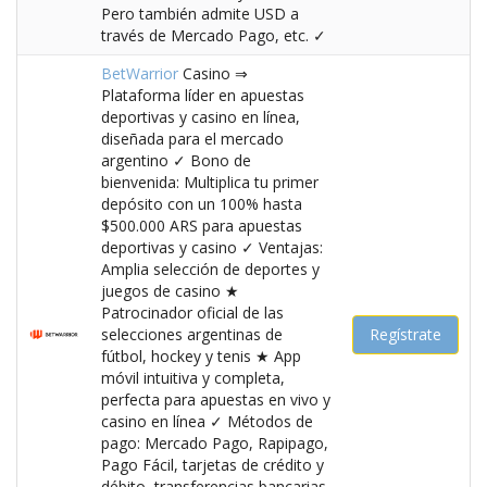
Pero también admite USD a
través de Mercado Pago, etc. ✓
BetWarrior
Casino ⇒
Plataforma líder en apuestas
deportivas y casino en línea,
diseñada para el mercado
argentino ✓ Bono de
bienvenida: Multiplica tu primer
depósito con un 100% hasta
$500.000 ARS para apuestas
deportivas y casino ✓ Ventajas:
Amplia selección de deportes y
juegos de casino ★
Patrocinador oficial de las
selecciones argentinas de
Regístrate
fútbol, hockey y tenis ★ App
móvil intuitiva y completa,
perfecta para apuestas en vivo y
casino en línea ✓ Métodos de
pago: Mercado Pago, Rapipago,
Pago Fácil, tarjetas de crédito y
débito, transferencias bancarias