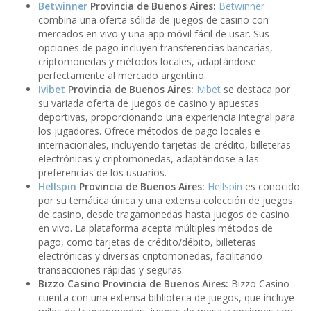
Betwinner
Provincia de Buenos Aires:
Betwinner
combina una oferta sólida de juegos de casino con
mercados en vivo y una app móvil fácil de usar. Sus
opciones de pago incluyen transferencias bancarias,
criptomonedas y métodos locales, adaptándose
perfectamente al mercado argentino.
Ivibet
Provincia de Buenos Aires:
Ivibet
se destaca por
su variada oferta de juegos de casino y apuestas
deportivas, proporcionando una experiencia integral para
los jugadores. Ofrece métodos de pago locales e
internacionales, incluyendo tarjetas de crédito, billeteras
electrónicas y criptomonedas, adaptándose a las
preferencias de los usuarios.
Hellspin
Provincia de Buenos Aires:
Hellspin
es conocido
por su temática única y una extensa colección de juegos
de casino, desde tragamonedas hasta juegos de casino
en vivo. La plataforma acepta múltiples métodos de
pago, como tarjetas de crédito/débito, billeteras
electrónicas y diversas criptomonedas, facilitando
transacciones rápidas y seguras.
Bizzo Casino Provincia de Buenos Aires:
Bizzo Casino
cuenta con una extensa biblioteca de juegos, que incluye