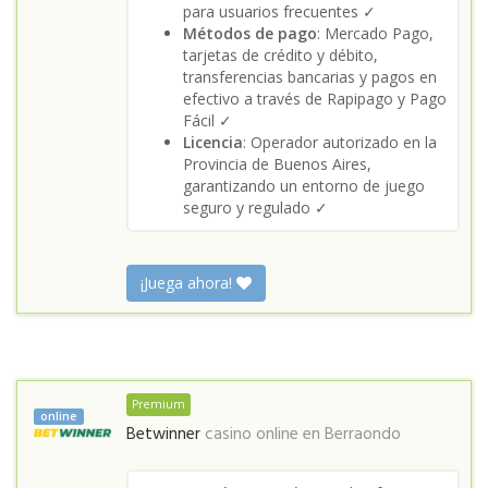
para usuarios frecuentes ✓
Métodos de pago
: Mercado Pago,
tarjetas de crédito y débito,
transferencias bancarias y pagos en
efectivo a través de Rapipago y Pago
Fácil ✓
Licencia
: Operador autorizado en la
Provincia de Buenos Aires,
garantizando un entorno de juego
seguro y regulado ✓
¡Juega ahora!
Premium
online
Betwinner
casino online en
Berraondo