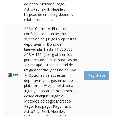
de pago: Mercado Pago,
AstroPay, Skrill, Neteller,
tarjetas de crédito y débito, y
criptomonedas ✓
22Bet
Casino ⇒ Plataforma
confiable con una amplia
selección de juegos y apuestas
deportivas ✓ Bono de
bienvenida: Hasta $1.500.000
ARS + 150 giros gratis en los
primeros depósitos para casino
✓ Ventajas: Gran variedad de
tragamonedas y casino en vivo
★ Opciones de apuestas
Regístrate
deportivas y juegos en una sola
plataforma ★ App móvil para
jugar y apostar cómodamente
desde cualquier lugar ✓
Métodos de pago: Mercado
Pago, Rapipago, Pago Fácil,
AstroPay, Skrill, Neteller,