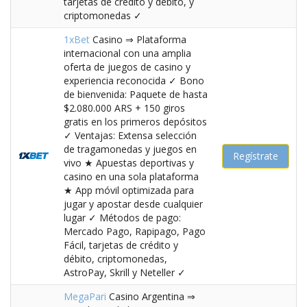
tarjetas de crédito y débito, y
criptomonedas ✓
1xBet
Casino ⇒ Plataforma
internacional con una amplia
oferta de juegos de casino y
experiencia reconocida ✓ Bono
de bienvenida: Paquete de hasta
$2.080.000 ARS + 150 giros
gratis en los primeros depósitos
✓ Ventajas: Extensa selección
de tragamonedas y juegos en
Regístrate
vivo ★ Apuestas deportivas y
casino en una sola plataforma
★ App móvil optimizada para
jugar y apostar desde cualquier
lugar ✓ Métodos de pago:
Mercado Pago, Rapipago, Pago
Fácil, tarjetas de crédito y
débito, criptomonedas,
AstroPay, Skrill y Neteller ✓
MegaPari
Casino Argentina ⇒