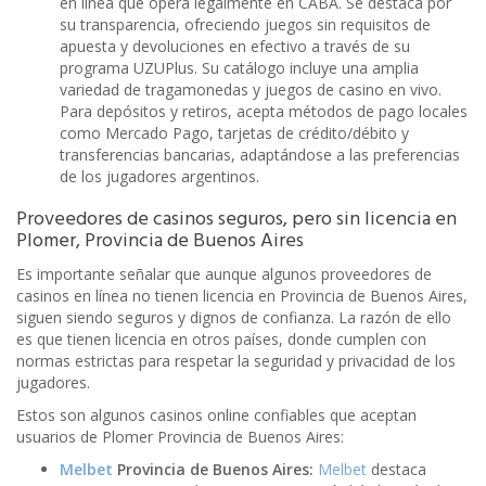
en línea que opera legalmente en CABA. Se destaca por
su transparencia, ofreciendo juegos sin requisitos de
apuesta y devoluciones en efectivo a través de su
programa UZUPlus. Su catálogo incluye una amplia
variedad de tragamonedas y juegos de casino en vivo.
Para depósitos y retiros, acepta métodos de pago locales
como Mercado Pago, tarjetas de crédito/débito y
transferencias bancarias, adaptándose a las preferencias
de los jugadores argentinos.
Proveedores de casinos seguros, pero sin licencia en
Plomer, Provincia de Buenos Aires
Es importante señalar que aunque algunos proveedores de
casinos en línea no tienen licencia en Provincia de Buenos Aires,
siguen siendo seguros y dignos de confianza. La razón de ello
es que tienen licencia en otros países, donde cumplen con
normas estrictas para respetar la seguridad y privacidad de los
jugadores.
Estos son algunos casinos online confiables que aceptan
usuarios de Plomer Provincia de Buenos Aires:
Melbet
Provincia de Buenos Aires:
Melbet
destaca