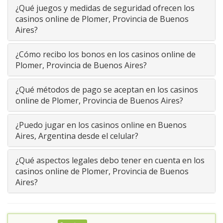
¿Qué juegos y medidas de seguridad ofrecen los
casinos online de Plomer, Provincia de Buenos
Aires?
¿Cómo recibo los bonos en los casinos online de
Plomer, Provincia de Buenos Aires?
¿Qué métodos de pago se aceptan en los casinos
online de Plomer, Provincia de Buenos Aires?
¿Puedo jugar en los casinos online en Buenos
Aires, Argentina desde el celular?
¿Qué aspectos legales debo tener en cuenta en los
casinos online de Plomer, Provincia de Buenos
Aires?