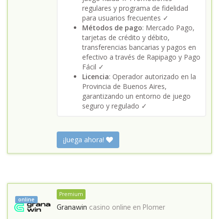
regulares y programa de fidelidad
para usuarios frecuentes ✓
Métodos de pago
: Mercado Pago,
tarjetas de crédito y débito,
transferencias bancarias y pagos en
efectivo a través de Rapipago y Pago
Fácil ✓
Licencia
: Operador autorizado en la
Provincia de Buenos Aires,
garantizando un entorno de juego
seguro y regulado ✓
¡Juega ahora!
Premium
online
Granawin
casino online en
Plomer