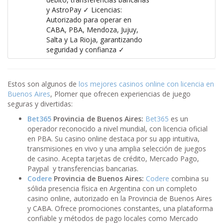
y AstroPay ✓ Licencias:
Autorizado para operar en
CABA, PBA, Mendoza, Jujuy,
Salta y La Rioja, garantizando
seguridad y confianza ✓
Estos son algunos de
los mejores casinos online con licencia en
Buenos Aires
, Plomer que ofrecen experiencias de juego
seguras y divertidas:
Bet365
Provincia de Buenos Aires:
Bet365
es un
operador reconocido a nivel mundial, con licencia oficial
en PBA. Su casino online destaca por su app intuitiva,
transmisiones en vivo y una amplia selección de juegos
de casino. Acepta tarjetas de crédito, Mercado Pago,
Paypal y transferencias bancarias.
Codere
Provincia de Buenos Aires:
Codere
combina su
sólida presencia física en Argentina con un completo
casino online, autorizado en la Provincia de Buenos Aires
y CABA. Ofrece promociones constantes, una plataforma
confiable y métodos de pago locales como Mercado