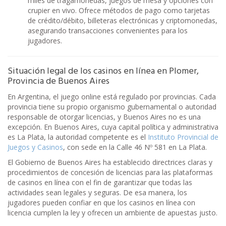
miles de tragamonedas, juegos de mesa y opciones con
crupier en vivo. Ofrece métodos de pago como tarjetas
de crédito/débito, billeteras electrónicas y criptomonedas,
asegurando transacciones convenientes para los
jugadores.
Situación legal de los casinos en línea en Plomer,
Provincia de Buenos Aires
En Argentina, el juego online está regulado por provincias. Cada
provincia tiene su propio organismo gubernamental o autoridad
responsable de otorgar licencias, y Buenos Aires no es una
excepción. En Buenos Aires, cuya capital política y administrativa
es La Plata, la autoridad competente es el
Instituto Provincial de
Juegos y Casinos
, con sede en la Calle 46 Nº 581 en La Plata.
El Gobierno de Buenos Aires ha establecido directrices claras y
procedimientos de concesión de licencias para las plataformas
de casinos en línea con el fin de garantizar que todas las
actividades sean legales y seguras. De esa manera, los
jugadores pueden confiar en que los casinos en línea con
licencia cumplen la ley y ofrecen un ambiente de apuestas justo.