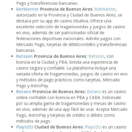
Pago y transferencias bancarias.
BetWarrior
Provincia de Buenos Aires:
BetWarrior
,
autorizado en la Provincia y Ciudad de Buenos Aires, se
destaca por su app de casino intuitiva. Ofrece una
excelente selección de tragamonedas y juegos de casino
en vivo, además de ser patrocinador oficial de
federaciones deportivas nacionales. Admite pagos con
Mercado Pago, tarjetas de débito/crédito y transferencias
bancarias.
Betsson
Provincia de Buenos Aires:
Betsson
, con
licencia en la Ciudad y PBA, brinda una experiencia de
casino segura y confiable. La plataforma incluye una
variada oferta de tragamonedas, juegos de casino en vivo
y métodos de pago prácticos como tarjetas, Mercado
Pago y AstroPay.
Betano
Provincia de Buenos Aires:
Betano
es un casino
online confiable con licencia en PBA y CABA. Sobresale
por su amplia gama de tragamonedas y mesas de casino
en vivo, además de una app fácil de usar. Acepta Mercado
Pago, AstroPay y tarjetas de crédito o débito como
métodos de pago.
PlayUZU
Ciudad de Buenos Aires:
PlayUZU
es un casino