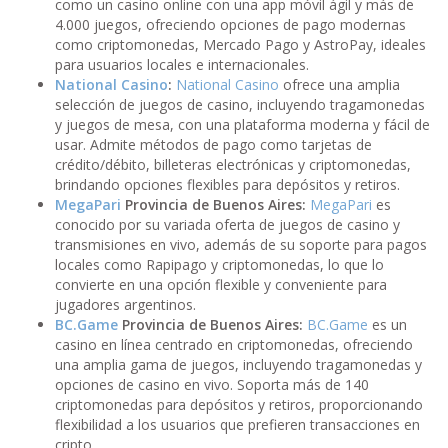
como un casino online con una app móvil ágil y más de
4.000 juegos, ofreciendo opciones de pago modernas
como criptomonedas, Mercado Pago y AstroPay, ideales
para usuarios locales e internacionales.
National Casino
:
National Casino
ofrece una amplia
selección de juegos de casino, incluyendo tragamonedas
y juegos de mesa, con una plataforma moderna y fácil de
usar. Admite métodos de pago como tarjetas de
crédito/débito, billeteras electrónicas y criptomonedas,
brindando opciones flexibles para depósitos y retiros.
MegaPari
Provincia de Buenos Aires:
MegaPari
es
conocido por su variada oferta de juegos de casino y
transmisiones en vivo, además de su soporte para pagos
locales como Rapipago y criptomonedas, lo que lo
convierte en una opción flexible y conveniente para
jugadores argentinos.
BC.Game
Provincia de Buenos Aires:
BC.Game
es un
casino en línea centrado en criptomonedas, ofreciendo
una amplia gama de juegos, incluyendo tragamonedas y
opciones de casino en vivo. Soporta más de 140
criptomonedas para depósitos y retiros, proporcionando
flexibilidad a los usuarios que prefieren transacciones en
cripto.