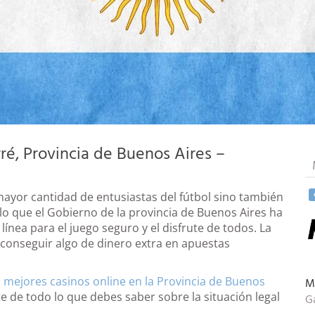
ré, Provincia de Buenos Aires –
mayor cantidad de entusiastas del fútbol sino también
llo que el Gobierno de la provincia de Buenos Aires ha
ínea para el juego seguro y el disfrute de todos. La
a conseguir algo de dinero extra en apuestas
s mejores casinos online en la Provincia de Buenos
M
te de todo lo que debes saber sobre la situación legal
G