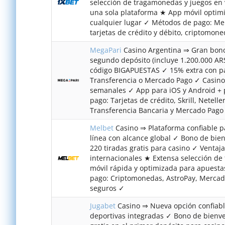
selección de tragamonedas y juegos en 
una sola plataforma ★ App móvil optimi
cualquier lugar ✓ Métodos de pago: Mer
tarjetas de crédito y débito, criptomoned
MegaPari
Casino Argentina ⇒ Gran bono
segundo depósito (incluye 1.200.000 ARS
código BIGAPUESTAS ✓ 15% extra con pa
Transferencia o Mercado Pago ✓ Casino
semanales ✓ App para iOS y Android + 
pago: Tarjetas de crédito, Skrill, Netell
Transferencia Bancaria y Mercado Pago
Melbet
Casino ⇒ Plataforma confiable p
línea con alcance global ✓ Bono de bie
220 tiradas gratis para casino ✓ Ventaj
internacionales ★ Extensa selección de
móvil rápida y optimizada para apuesta
pago: Criptomonedas, AstroPay, Mercado
seguros ✓
Jugabet
Casino ⇒ Nueva opción confiable
deportivas integradas ✓ Bono de bienve