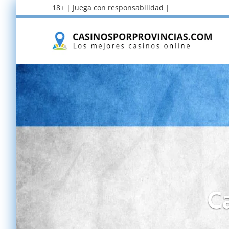
Skip
18+ | Juega con responsabilidad |
to
main
content
C