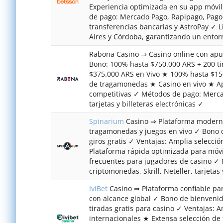
Experiencia optimizada en su app móvi
de pago: Mercado Pago, Rapipago, Pago Fá
transferencias bancarias y AstroPay ✓ L
Aires y Córdoba, garantizando un entor
Rabona Casino ⇒ Casino online con apue
Bono: 100% hasta $750.000 ARS + 200 ti
$375.000 ARS en Vivo ★ 100% hasta $15
de tragamonedas ★ Casino en vivo ★ Ap
competitivas ✓ Métodos de pago: Merca
tarjetas y billeteras electrónicas ✓
Spinarium
Casino ⇒ Plataforma moderna
tragamonedas y juegos en vivo ✓ Bono d
giros gratis ✓ Ventajas: Amplia selecci
Plataforma rápida optimizada para móvi
frecuentes para jugadores de casino ✓
criptomonedas, Skrill, Neteller, tarjeta
IviBet
Casino ⇒ Plataforma confiable par
con alcance global ✓ Bono de bienveni
tiradas gratis para casino ✓ Ventajas: 
internacionales ★ Extensa selección de