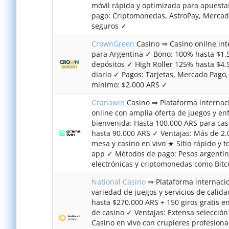
móvil rápida y optimizada para apuesta
pago: Criptomonedas, AstroPay, Mercado
seguros ✓
CrownGreen
Casino ⇒ Casino online int
para Argentina ✓ Bono: 100% hasta $1.
depósitos ✓ High Roller 125% hasta $4
diario ✓ Pagos: Tarjetas, Mercado Pago, 
mínimo: $2.000 ARS ✓
Granawin
Casino ⇒ Plataforma internaci
online con amplia oferta de juegos y 
bienvenida: Hasta 100.000 ARS para cas
hasta 90.000 ARS ✓ Ventajas: Más de 2
mesa y casino en vivo ★ Sitio rápido y 
app ✓ Métodos de pago: Pesos argentinos
electrónicas y criptomonedas como Bitc
National Casino
⇒ Plataforma internacio
variedad de juegos y servicios de cali
hasta $270.000 ARS + 150 giros gratis e
de casino ✓ Ventajas: Extensa selecci
Casino en vivo con crupieres profesiona