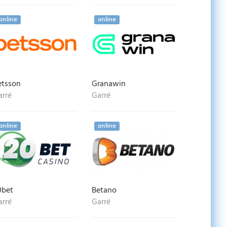
online
online
etsson
Granawin
arré
Garré
online
online
0bet
Betano
arré
Garré