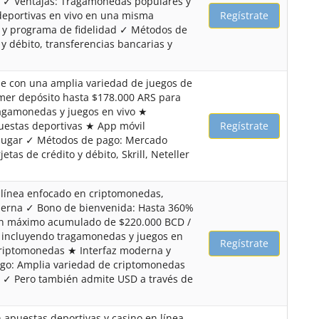
no ✓ Ventajas: Tragamonedas populares y
deportivas en vivo en una misma
Regístrate
s y programa de fidelidad ✓ Métodos de
y débito, transferencias bancarias y
✓
le con una amplia variedad de juegos de
mer depósito hasta $178.000 ARS para
ragamonedas y juegos en vivo ★
uestas deportivas ★ App móvil
Regístrate
 lugar ✓ Métodos de pago: Mercado
etas de crédito y débito, Skrill, Neteller
 línea enfocado en criptomonedas,
derna ✓ Bono de bienvenida: Hasta 360%
 un máximo acumulado de $220.000 BCD /
, incluyendo tragamonedas y juegos en
Regístrate
 criptomonedas ★ Interfaz moderna y
ago: Amplia variedad de criptomonedas
as ✓ Pero también admite USD a través de
 apuestas deportivas y casino en línea,