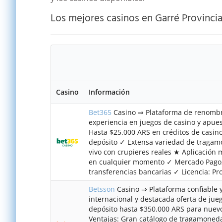
Los mejores casinos en Garré Provinci
Casino
Información
Bet365
Casino ⇒ Plataforma de renombr
experiencia en juegos de casino y apue
Hasta $25.000 ARS en créditos de casino 
depósito ✓ Extensa variedad de tragam
vivo con crupieres reales ★ Aplicación m
en cualquier momento ✓ Mercado Pago, As
transferencias bancarias ✓ Licencia: Pr
Betsson
Casino ⇒ Plataforma confiable y
internacional y destacada oferta de ju
depósito hasta $350.000 ARS para nuevo
Ventajas: Gran catálogo de tragamoneda