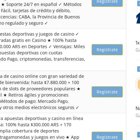
Regístrate
l ★ Soporte 24/7 en español ✓ Métodos
cil, tarjetas de crédito y débito,
icencias: CABA, la Provincia de Buenos
no regulado y seguro ✓
stas deportivas y juegos de casino ✓
radas gratis en Casino ★ 100% hasta
1
0.000 ARS en Deportes ✓ Ventajas: Miles
G
Regístrate
uestas deportivas con cuotas
do Pago, criptomonedas, transferencias,
 de casino online con gran variedad de
e bienvenida: hasta $7.880.000 + 100
ón de slots de proveedores populares ★
Regístrate
l ★ Retiros ágiles y promociones
 Métodos de pago: Mercado Pago,
s y otros medios electrónicos seguros ✓
N
G
a apuestas deportivas y casino en línea
da: 100% hasta $300.000 ARS + 170
Amplia cobertura de deportes
 tragamonedas y juegos en vivo ★ App
Regístrate