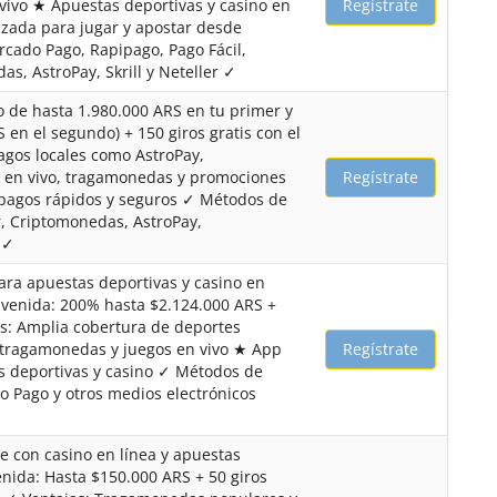
vivo ★ Apuestas deportivas y casino en
Regístrate
zada para jugar y apostar desde
cado Pago, Rapipago, Pago Fácil,
as, AstroPay, Skrill y Neteller ✓
 de hasta 1.980.000 ARS en tu primer y
 en el segundo) + 150 giros gratis con el
gos locales como AstroPay,
 en vivo, tragamonedas y promociones
Regístrate
pagos rápidos y seguros ✓ Métodos de
er, Criptomonedas, AstroPay,
 ✓
ara apuestas deportivas y casino en
nvenida: 200% hasta $2.124.000 ARS +
as: Amplia cobertura de deportes
 tragamonedas y juegos en vivo ★ App
Regístrate
s deportivas y casino ✓ Métodos de
 Pago y otros medios electrónicos
 con casino en línea y apuestas
nida: Hasta $150.000 ARS + 50 giros