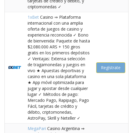
tarjetas de crédito y débito, y
criptomonedas ✓
1xBet
Casino ⇒ Plataforma
internacional con una amplia
oferta de juegos de casino y
experiencia reconocida ✓ Bono
de bienvenida: Paquete de hasta
$2.080.000 ARS + 150 giros
gratis en los primeros depósitos
✓ Ventajas: Extensa selección
de tragamonedas y juegos en
Regístrate
vivo ★ Apuestas deportivas y
casino en una sola plataforma
★ App móvil optimizada para
jugar y apostar desde cualquier
lugar ✓ Métodos de pago:
Mercado Pago, Rapipago, Pago
Fácil, tarjetas de crédito y
débito, criptomonedas,
AstroPay, Skrill y Neteller ✓
MegaPari
Casino Argentina ⇒