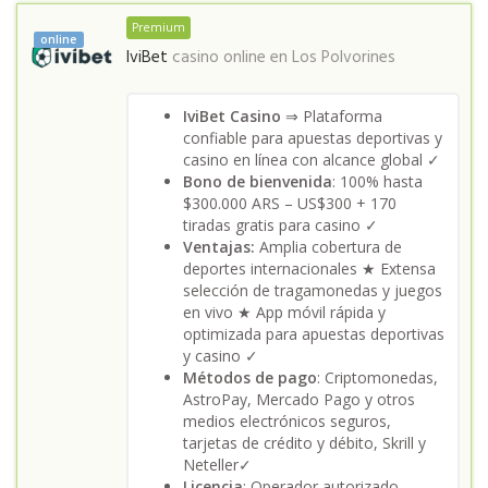
Premium
online
IviBet
casino online en
Los Polvorines
IviBet Casino
⇒ Plataforma
confiable para apuestas deportivas y
casino en línea con alcance global ✓
Bono de bienvenida
: 100% hasta
$300.000 ARS – US$300 + 170
tiradas gratis para casino ✓
Ventajas:
Amplia cobertura de
deportes internacionales ★ Extensa
selección de tragamonedas y juegos
en vivo ★ App móvil rápida y
optimizada para apuestas deportivas
y casino ✓
Métodos de pago
: Criptomonedas,
AstroPay, Mercado Pago y otros
medios electrónicos seguros,
tarjetas de crédito y débito, Skrill y
Neteller✓
Licencia
: Operador autorizado