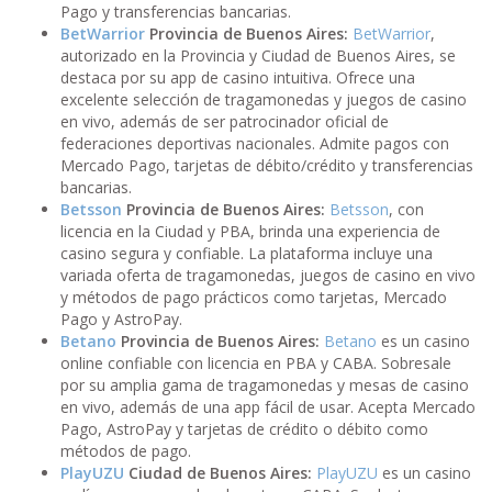
Pago y transferencias bancarias.
BetWarrior
Provincia de Buenos Aires:
BetWarrior
,
autorizado en la Provincia y Ciudad de Buenos Aires, se
destaca por su app de casino intuitiva. Ofrece una
excelente selección de tragamonedas y juegos de casino
en vivo, además de ser patrocinador oficial de
federaciones deportivas nacionales. Admite pagos con
Mercado Pago, tarjetas de débito/crédito y transferencias
bancarias.
Betsson
Provincia de Buenos Aires:
Betsson
, con
licencia en la Ciudad y PBA, brinda una experiencia de
casino segura y confiable. La plataforma incluye una
variada oferta de tragamonedas, juegos de casino en vivo
y métodos de pago prácticos como tarjetas, Mercado
Pago y AstroPay.
Betano
Provincia de Buenos Aires:
Betano
es un casino
online confiable con licencia en PBA y CABA. Sobresale
por su amplia gama de tragamonedas y mesas de casino
en vivo, además de una app fácil de usar. Acepta Mercado
Pago, AstroPay y tarjetas de crédito o débito como
métodos de pago.
PlayUZU
Ciudad de Buenos Aires:
PlayUZU
es un casino