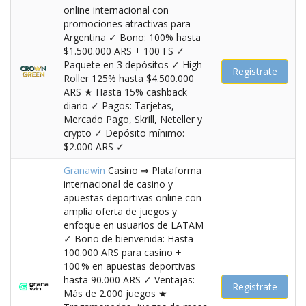
online internacional con
promociones atractivas para
Argentina ✓ Bono: 100% hasta
$1.500.000 ARS + 100 FS ✓
Paquete en 3 depósitos ✓ High
Regístrate
Roller 125% hasta $4.500.000
ARS ★ Hasta 15% cashback
diario ✓ Pagos: Tarjetas,
Mercado Pago, Skrill, Neteller y
crypto ✓ Depósito mínimo:
$2.000 ARS ✓
Granawin
Casino ⇒ Plataforma
internacional de casino y
apuestas deportivas online con
amplia oferta de juegos y
enfoque en usuarios de LATAM
✓ Bono de bienvenida: Hasta
100.000 ARS para casino +
100 % en apuestas deportivas
hasta 90.000 ARS ✓ Ventajas:
Regístrate
Más de 2.000 juegos ★