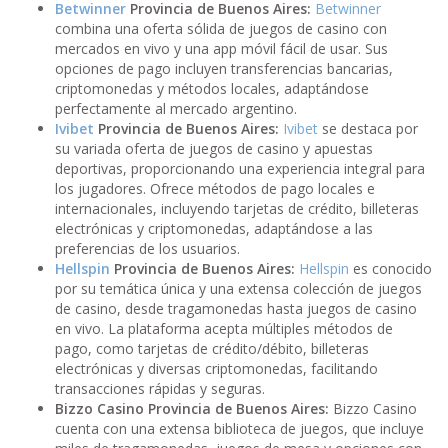
Betwinner
Provincia de Buenos Aires:
Betwinner
combina una oferta sólida de juegos de casino con
mercados en vivo y una app móvil fácil de usar. Sus
opciones de pago incluyen transferencias bancarias,
criptomonedas y métodos locales, adaptándose
perfectamente al mercado argentino.
Ivibet
Provincia de Buenos Aires:
Ivibet
se destaca por
su variada oferta de juegos de casino y apuestas
deportivas, proporcionando una experiencia integral para
los jugadores. Ofrece métodos de pago locales e
internacionales, incluyendo tarjetas de crédito, billeteras
electrónicas y criptomonedas, adaptándose a las
preferencias de los usuarios.
Hellspin
Provincia de Buenos Aires:
Hellspin
es conocido
por su temática única y una extensa colección de juegos
de casino, desde tragamonedas hasta juegos de casino
en vivo. La plataforma acepta múltiples métodos de
pago, como tarjetas de crédito/débito, billeteras
electrónicas y diversas criptomonedas, facilitando
transacciones rápidas y seguras.
Bizzo Casino Provincia de Buenos Aires:
Bizzo Casino
cuenta con una extensa biblioteca de juegos, que incluye