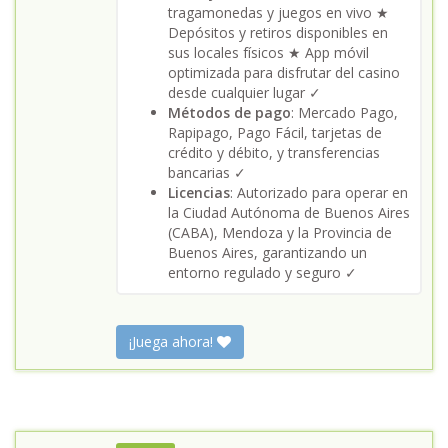
tragamonedas y juegos en vivo ★
Depósitos y retiros disponibles en
sus locales físicos ★ App móvil
optimizada para disfrutar del casino
desde cualquier lugar ✓
Métodos de pago
: Mercado Pago,
Rapipago, Pago Fácil, tarjetas de
crédito y débito, y transferencias
bancarias ✓
Licencias
: Autorizado para operar en
la Ciudad Autónoma de Buenos Aires
(CABA), Mendoza y la Provincia de
Buenos Aires, garantizando un
entorno regulado y seguro ✓
¡Juega ahora!