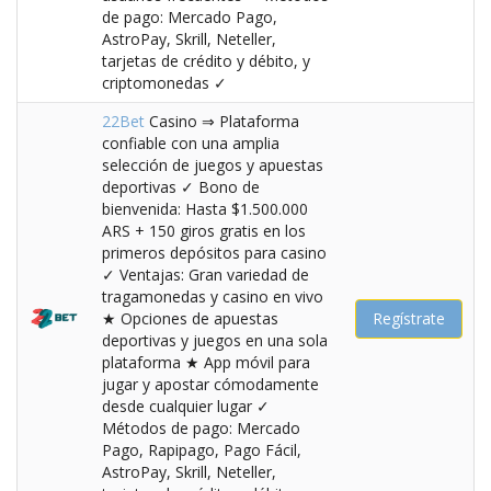
de pago: Mercado Pago,
AstroPay, Skrill, Neteller,
tarjetas de crédito y débito, y
criptomonedas ✓
22Bet
Casino ⇒ Plataforma
confiable con una amplia
selección de juegos y apuestas
deportivas ✓ Bono de
bienvenida: Hasta $1.500.000
ARS + 150 giros gratis en los
primeros depósitos para casino
✓ Ventajas: Gran variedad de
tragamonedas y casino en vivo
★ Opciones de apuestas
Regístrate
deportivas y juegos en una sola
plataforma ★ App móvil para
jugar y apostar cómodamente
desde cualquier lugar ✓
Métodos de pago: Mercado
Pago, Rapipago, Pago Fácil,
AstroPay, Skrill, Neteller,