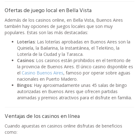
Ofertas de juego local en Bella Vista
Además de los casinos online, en Bella Vista, Buenos Aires
también hay opciones de juegos locales que son muy
populares. Estas son las más destacadas:
Loterías
: Las loterías aprobadas en Buenos Aires son la
Quiniela, la Bailarina, la Instantánea, el TeleKino, la
Lotería de la Ciudad y la Tarasca.
Casinos
: Los casinos están prohibidos en el territorio de
la provincia de Buenos Aires. El único casino disponible es
el
Casino Buenos Aires
, famoso por operar sobre aguas
nacionales en Puerto Madero.
Bingos
: Hay aproximadamente unas 45 salas de bingo
autorizadas en Buenos Aires que ofrecen partidas
animadas y premios atractivos para el disfrute en familia.
Ventajas de los casinos en línea
Cuando apuestas en casinos online disfrutas de beneficios
como: