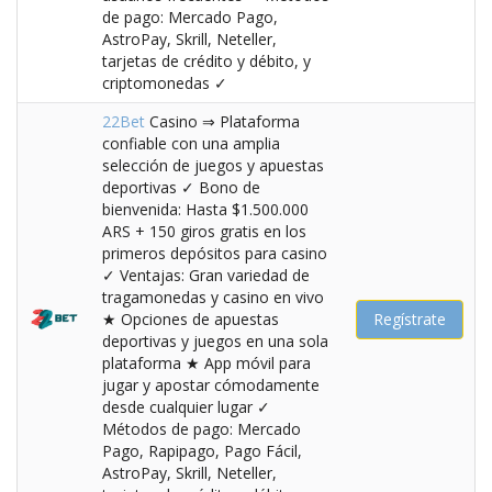
de pago: Mercado Pago,
AstroPay, Skrill, Neteller,
tarjetas de crédito y débito, y
criptomonedas ✓
22Bet
Casino ⇒ Plataforma
confiable con una amplia
selección de juegos y apuestas
deportivas ✓ Bono de
bienvenida: Hasta $1.500.000
ARS + 150 giros gratis en los
primeros depósitos para casino
✓ Ventajas: Gran variedad de
tragamonedas y casino en vivo
★ Opciones de apuestas
Regístrate
deportivas y juegos en una sola
plataforma ★ App móvil para
jugar y apostar cómodamente
desde cualquier lugar ✓
Métodos de pago: Mercado
Pago, Rapipago, Pago Fácil,
AstroPay, Skrill, Neteller,