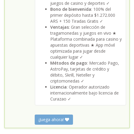
juegos de casino y deportes ✓
Bono de bienvenida
: 100% del
primer depósito hasta $1.272.000
ARS + 150 Tiradas Gratis ✓
Ventajas
: Gran selección de
tragamonedas y juegos en vivo ★
Plataforma combinada para casino y
apuestas deportivas ★ App móvil
optimizada para jugar desde
cualquier lugar ✓
Métodos de pago
: Mercado Pago,
AstroPay, tarjetas de crédito y
débito, Skrill, Neteller y
criptomonedas ✓
Licencia
: Operador autorizado
internacionalmente bajo licencia de
Curazao ✓
¡Juega ahora!