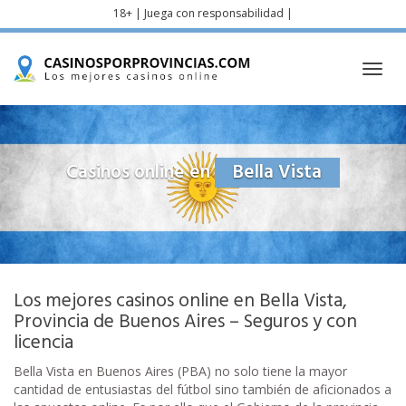
Skip
18+ | Juega con responsabilidad |
to
main
content
Toggl
navig
Casinos online en
Bella Vista
Los mejores casinos online en Bella Vista,
Provincia de Buenos Aires – Seguros y con
licencia
Bella Vista en Buenos Aires (PBA) no solo tiene la mayor
cantidad de entusiastas del fútbol sino también de aficionados a