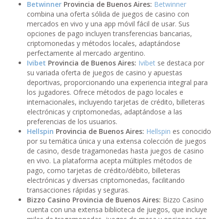
Betwinner
Provincia de Buenos Aires:
Betwinner
combina una oferta sólida de juegos de casino con
mercados en vivo y una app móvil fácil de usar. Sus
opciones de pago incluyen transferencias bancarias,
criptomonedas y métodos locales, adaptándose
perfectamente al mercado argentino.
Ivibet
Provincia de Buenos Aires:
Ivibet
se destaca por
su variada oferta de juegos de casino y apuestas
deportivas, proporcionando una experiencia integral para
los jugadores. Ofrece métodos de pago locales e
internacionales, incluyendo tarjetas de crédito, billeteras
electrónicas y criptomonedas, adaptándose a las
preferencias de los usuarios.
Hellspin
Provincia de Buenos Aires:
Hellspin
es conocido
por su temática única y una extensa colección de juegos
de casino, desde tragamonedas hasta juegos de casino
en vivo. La plataforma acepta múltiples métodos de
pago, como tarjetas de crédito/débito, billeteras
electrónicas y diversas criptomonedas, facilitando
transacciones rápidas y seguras.
Bizzo Casino Provincia de Buenos Aires:
Bizzo Casino
cuenta con una extensa biblioteca de juegos, que incluye