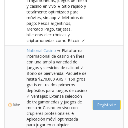
Tragamonedas, juegos de mesa
y casino en vivo ★ Sitio rápido y
totalmente optimizado para
móviles, sin app ✓ Métodos de
pago: Pesos argentinos,
Mercado Pago, tarjetas,
billeteras electrónicas y
criptomonedas como Bitcoin ✓
National Casino
⇒ Plataforma
internacional de casino en línea
con una amplia variedad de
juegos y servicios de calidad ✓
Bono de bienvenida: Paquete de
hasta $270.000 ARS + 150 giros
gratis en tus dos primeros
depósitos para juegos de casino
✓ Ventajas: Extensa selección
de tragamonedas y juegos de
Regístrate
mesa ★ Casino en vivo con
crupieres profesionales ★
Aplicación móvil optimizada
para jugar en cualquier