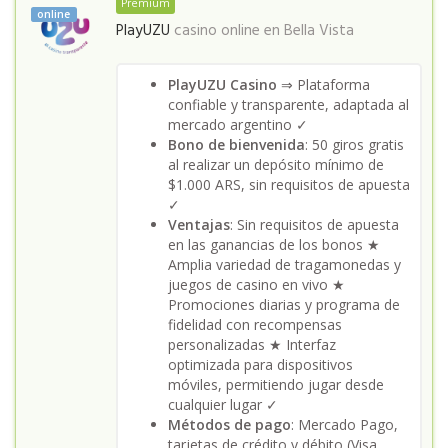
Premium
online
PlayUZU
casino online en
Bella Vista
PlayUZU Casino
⇒ Plataforma
confiable y transparente, adaptada al
mercado argentino ✓
Bono de bienvenida
: 50 giros gratis
al realizar un depósito mínimo de
$1.000 ARS, sin requisitos de apuesta
✓
Ventajas
: Sin requisitos de apuesta
en las ganancias de los bonos ★
Amplia variedad de tragamonedas y
juegos de casino en vivo ★
Promociones diarias y programa de
fidelidad con recompensas
personalizadas ★ Interfaz
optimizada para dispositivos
móviles, permitiendo jugar desde
cualquier lugar ✓
Métodos de pago
: Mercado Pago,
tarjetas de crédito y débito (Visa,