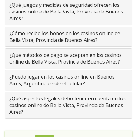
¿Qué juegos y medidas de seguridad ofrecen los
casinos online de Bella Vista, Provincia de Buenos
Aires?
¿Cómo recibo los bonos en los casinos online de
Bella Vista, Provincia de Buenos Aires?
¿Qué métodos de pago se aceptan en los casinos
online de Bella Vista, Provincia de Buenos Aires?
¿Puedo jugar en los casinos online en Buenos
Aires, Argentina desde el celular?
¿Qué aspectos legales debo tener en cuenta en los
casinos online de Bella Vista, Provincia de Buenos
Aires?