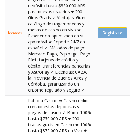
depósito hasta $350.000 ARS
para nuevos usuarios + 200
Giros Gratis ✓ Ventajas: Gran
catálogo de tragamonedas y
mesas de casino en vivo ★
Regístrate
Experiencia optimizada en su
app móvil ★ Soporte 24/7 en
español ✓ Métodos de pago:
Mercado Pago, Rapipago, Pago
Fácil, tarjetas de crédito y
débito, transferencias bancarias
y AstroPay ✓ Licencias: CABA,
la Provincia de Buenos Aires y
Córdoba, garantizando un
entorno regulado y seguro ✓
Rabona Casino ⇒ Casino online
con apuestas deportivas y
juegos de casino ✓ Bono: 100%
hasta $750.000 ARS + 200
tiradas gratis en Casino ★ 100%
hasta $375.000 ARS en Vivo ★