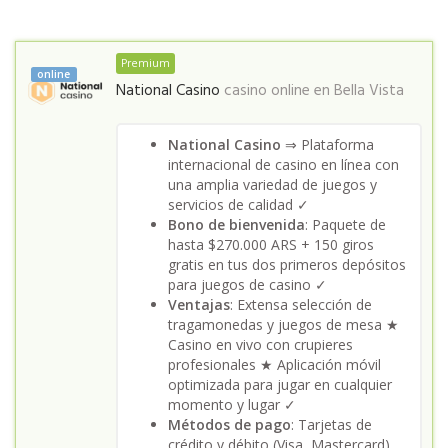
Premium
online
National Casino
casino online en
Bella Vista
National Casino
⇒ Plataforma
internacional de casino en línea con
una amplia variedad de juegos y
servicios de calidad ✓
Bono de bienvenida
: Paquete de
hasta $270.000 ARS + 150 giros
gratis en tus dos primeros depósitos
para juegos de casino ✓
Ventajas
: Extensa selección de
tragamonedas y juegos de mesa ★
Casino en vivo con crupieres
profesionales ★ Aplicación móvil
optimizada para jugar en cualquier
momento y lugar ✓
Métodos de pago
: Tarjetas de
crédito y débito (Visa, Mastercard),