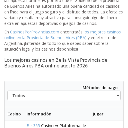
las apuestas online. Es por ello que el Gobierno de la provincia
de Buenos Aires ha autorizado una buena cantidad de casinos
en línea para el juego seguro y el disfrute de todos. La oferta es
variada y resulta muy atractiva para conseguir algo de dinero
extra en apuestas deportivas o juegos de casinos.
En
CasinosPorProvincias.com
encontrarás
los mejores casinos
online en la Provincia de Buenos Aires (PBA)
y en el resto de
Argentina. ¡Entérate de todo lo que debes saber sobre la
situación legal y los casinos disponibles!
Los mejores casinos en Bella Vista Provincia de
Buenos Aires PBA online agosto 2026
Métodos de pago
Casino
Información
Jugar
Bet365
Casino ⇒ Plataforma de