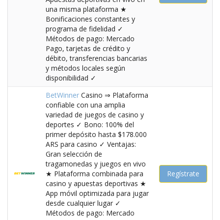
una misma plataforma ★
Bonificaciones constantes y
programa de fidelidad ✓
Métodos de pago: Mercado
Pago, tarjetas de crédito y
débito, transferencias bancarias
y métodos locales según
disponibilidad ✓
BetWinner
Casino ⇒ Plataforma
confiable con una amplia
variedad de juegos de casino y
deportes ✓ Bono: 100% del
primer depósito hasta $178.000
ARS para casino ✓ Ventajas:
Gran selección de
tragamonedas y juegos en vivo
★ Plataforma combinada para
Regístrate
casino y apuestas deportivas ★
App móvil optimizada para jugar
desde cualquier lugar ✓
Métodos de pago: Mercado