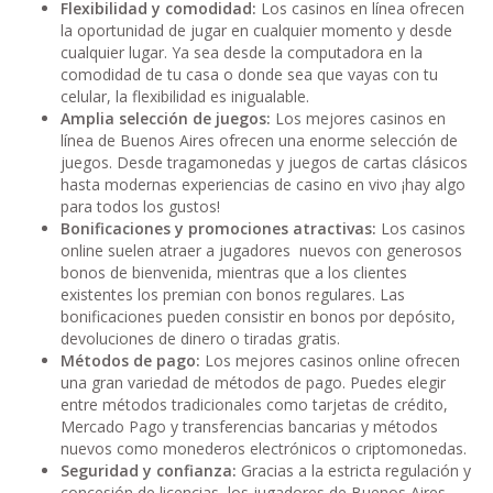
Flexibilidad y comodidad:
Los casinos en línea ofrecen
la oportunidad de jugar en cualquier momento y desde
cualquier lugar. Ya sea desde la computadora en la
comodidad de tu casa o donde sea que vayas con tu
celular, la flexibilidad es inigualable.
Amplia selección de juegos:
Los mejores casinos en
línea de Buenos Aires ofrecen una enorme selección de
juegos. Desde tragamonedas y juegos de cartas clásicos
hasta modernas experiencias de casino en vivo ¡hay algo
para todos los gustos!
Bonificaciones y promociones atractivas:
Los casinos
online suelen atraer a jugadores nuevos con generosos
bonos de bienvenida, mientras que a los clientes
existentes los premian con bonos regulares. Las
bonificaciones pueden consistir en bonos por depósito,
devoluciones de dinero o tiradas gratis.
Métodos de pago:
Los mejores casinos online ofrecen
una gran variedad de métodos de pago. Puedes elegir
entre métodos tradicionales como tarjetas de crédito,
Mercado Pago y transferencias bancarias y métodos
nuevos como monederos electrónicos o criptomonedas.
Seguridad y confianza:
Gracias a la estricta regulación y
concesión de licencias, los jugadores de Buenos Aires