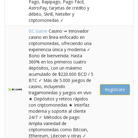
Pago, Rapipago, Pago Fácil,
AstroPay, tarjetas de crédito y
débito, Skrill, Neteller y
criptomonedas ✓
BC.Game
Casino ⇒ Innovador
casino en línea enfocado en
criptomonedas, ofreciendo una
experiencia única y moderna ✓
Bono de bienvenida: Hasta
360% en los primeros cuatro
depósitos, con un máximo
acumulado de $220.000 BCD / 5
BTC ✓ Más de 5.000 juegos de
casino, incluyendo
Regístrate
tragamonedas y juegos en vivo
★ Depósitos y retiros rápidos
con criptomonedas ★ Interfaz
moderna y soporte al cliente
24/7 ✓ Métodos de pago:
Amplia variedad de
criptomonedas como Bitcoin,
Ethereum, Litecoin y otras ✓