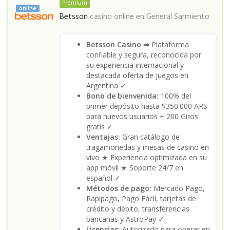
Premium
online
Betsson
casino online en
General Sarmiento
Betsson Casino ⇒
Plataforma
confiable y segura, reconocida por
su experiencia internacional y
destacada oferta de juegos en
Argentina ✓
Bono de bienvenida:
100% del
primer depósito hasta $350.000 ARS
para nuevos usuarios + 200 Giros
gratis ✓
Ventajas:
Gran catálogo de
tragamonedas y mesas de casino en
vivo ★ Experiencia optimizada en su
app móvil ★ Soporte 24/7 en
español ✓
Métodos de pago:
Mercado Pago,
Rapipago, Pago Fácil, tarjetas de
crédito y débito, transferencias
bancarias y AstroPay ✓
Licencias:
Autorizado para operar en