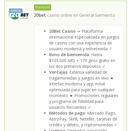
Premium
online
20bet
casino online en
General Sarmiento
20Bet Casino
⇒ Plataforma
internacional especializada en juegos
de casino con una experiencia de
usuario moderna y entretenida ✓
Bono de bienvenida
: Hasta
$105.000 ARS + 170 giros gratis en
los dos primeros depósitos ✓
Ventajas
: Extensa variedad de
tragamonedas y juegos en vivo ★
Interfaz moderna y app móvil
optimizada para jugar en cualquier
momento ★ Promociones regulares
y programa de fidelidad para
usuarios frecuentes ✓
Métodos de pago
: Mercado Pago,
AstroPay, Skrill, Neteller, tarjetas de
crédito y débito, y criptomonedas ✓
Licencia
: Operador autorizado