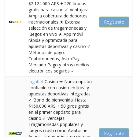
$2.124.000 ARS + 220 tiradas
gratis para casino ✓ Ventajas:
Amplia cobertura de deportes
internacionales ★ Extensa
Regístrate
selección de tragamonedas y
juegos en vivo ★ App móvil
rápida y optimizada para
apuestas deportivas y casino ✓
Métodos de pago:
Criptomonedas, AstroPay,
Mercado Pago y otros medios
electrónicos seguros ✓
Jugabet
Casino ⇒ Nueva opción
confiable con casino en línea y
apuestas deportivas integradas
✓ Bono de bienvenida: Hasta
$150.000 ARS + 50 giros gratis
en el primer depósito para
casino ✓ Ventajas:
Tragamonedas populares y
juegos crash como Aviator ★
Regístrate
Apuestas deportivas en vivo en