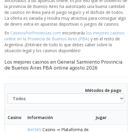
aficionados a las apuestas online. Es por ello que el Gobierno de
la provincia de Buenos Aires ha autorizado una buena cantidad
de casinos en línea para el juego seguro y el disfrute de todos.
La oferta es variada y resulta muy atractiva para conseguir algo
de dinero extra en apuestas deportivas o juegos de casinos.
En
CasinosPorProvincias.com
encontrarás
los mejores casinos
online en la Provincia de Buenos Aires (PBA)
y en el resto de
Argentina. ¡Entérate de todo lo que debes saber sobre la
situación legal y los casinos disponibles!
Los mejores casinos en General Sarmiento Provincia
de Buenos Aires PBA online agosto 2026
Métodos de pago
Casino
Información
Jugar
Bet365
Casino ⇒ Plataforma de