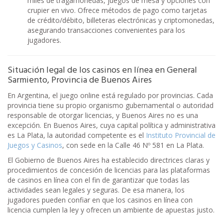
miles de tragamonedas, juegos de mesa y opciones con
crupier en vivo. Ofrece métodos de pago como tarjetas
de crédito/débito, billeteras electrónicas y criptomonedas,
asegurando transacciones convenientes para los
jugadores.
Situación legal de los casinos en línea en General
Sarmiento, Provincia de Buenos Aires
En Argentina, el juego online está regulado por provincias. Cada
provincia tiene su propio organismo gubernamental o autoridad
responsable de otorgar licencias, y Buenos Aires no es una
excepción. En Buenos Aires, cuya capital política y administrativa
es La Plata, la autoridad competente es el
Instituto Provincial de
Juegos y Casinos
, con sede en la Calle 46 Nº 581 en La Plata.
El Gobierno de Buenos Aires ha establecido directrices claras y
procedimientos de concesión de licencias para las plataformas
de casinos en línea con el fin de garantizar que todas las
actividades sean legales y seguras. De esa manera, los
jugadores pueden confiar en que los casinos en línea con
licencia cumplen la ley y ofrecen un ambiente de apuestas justo.