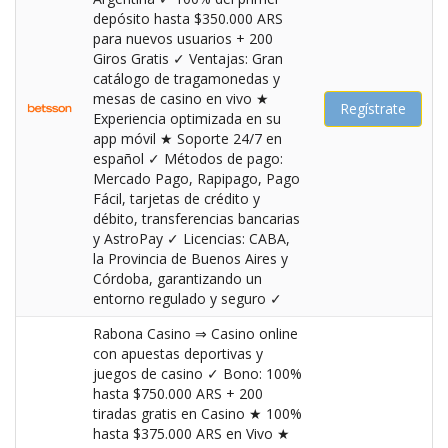
depósito hasta $350.000 ARS
para nuevos usuarios + 200
Giros Gratis ✓ Ventajas: Gran
catálogo de tragamonedas y
mesas de casino en vivo ★
Regístrate
Experiencia optimizada en su
app móvil ★ Soporte 24/7 en
español ✓ Métodos de pago:
Mercado Pago, Rapipago, Pago
Fácil, tarjetas de crédito y
débito, transferencias bancarias
y AstroPay ✓ Licencias: CABA,
la Provincia de Buenos Aires y
Córdoba, garantizando un
entorno regulado y seguro ✓
Rabona Casino ⇒ Casino online
con apuestas deportivas y
juegos de casino ✓ Bono: 100%
hasta $750.000 ARS + 200
tiradas gratis en Casino ★ 100%
hasta $375.000 ARS en Vivo ★