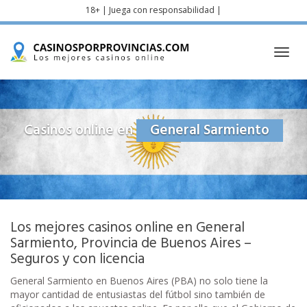
Skip
18+ | Juega con responsabilidad |
to
main
content
Toggl
navig
Casinos online en
General Sarmiento
Los mejores casinos online en General
Sarmiento, Provincia de Buenos Aires –
Seguros y con licencia
General Sarmiento en Buenos Aires (PBA) no solo tiene la
mayor cantidad de entusiastas del fútbol sino también de