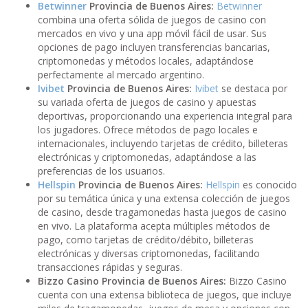
Betwinner
Provincia de Buenos Aires:
Betwinner
combina una oferta sólida de juegos de casino con
mercados en vivo y una app móvil fácil de usar. Sus
opciones de pago incluyen transferencias bancarias,
criptomonedas y métodos locales, adaptándose
perfectamente al mercado argentino.
Ivibet
Provincia de Buenos Aires:
Ivibet
se destaca por
su variada oferta de juegos de casino y apuestas
deportivas, proporcionando una experiencia integral para
los jugadores. Ofrece métodos de pago locales e
internacionales, incluyendo tarjetas de crédito, billeteras
electrónicas y criptomonedas, adaptándose a las
preferencias de los usuarios.
Hellspin
Provincia de Buenos Aires:
Hellspin
es conocido
por su temática única y una extensa colección de juegos
de casino, desde tragamonedas hasta juegos de casino
en vivo. La plataforma acepta múltiples métodos de
pago, como tarjetas de crédito/débito, billeteras
electrónicas y diversas criptomonedas, facilitando
transacciones rápidas y seguras.
Bizzo Casino Provincia de Buenos Aires:
Bizzo Casino
cuenta con una extensa biblioteca de juegos, que incluye