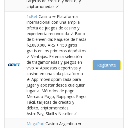
tarjetas de crédito y débito, y
criptomonedas ✓
1xBet
Casino ⇒ Plataforma
internacional con una amplia
oferta de juegos de casino y
experiencia reconocida ✓ Bono
de bienvenida: Paquete de hasta
$2.080.000 ARS + 150 giros
gratis en los primeros depósitos
✓ Ventajas: Extensa selección
de tragamonedas y juegos en
Regístrate
vivo ★ Apuestas deportivas y
casino en una sola plataforma
★ App móvil optimizada para
jugar y apostar desde cualquier
lugar ✓ Métodos de pago:
Mercado Pago, Rapipago, Pago
Fácil, tarjetas de crédito y
débito, criptomonedas,
AstroPay, Skrill y Neteller ✓
MegaPari
Casino Argentina ⇒