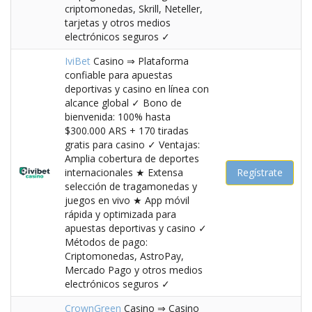
criptomonedas, Skrill, Neteller,
tarjetas y otros medios
electrónicos seguros ✓
IviBet
Casino ⇒ Plataforma
confiable para apuestas
deportivas y casino en línea con
alcance global ✓ Bono de
bienvenida: 100% hasta
$300.000 ARS + 170 tiradas
gratis para casino ✓ Ventajas:
Amplia cobertura de deportes
internacionales ★ Extensa
Regístrate
selección de tragamonedas y
juegos en vivo ★ App móvil
rápida y optimizada para
apuestas deportivas y casino ✓
Métodos de pago:
Criptomonedas, AstroPay,
Mercado Pago y otros medios
electrónicos seguros ✓
CrownGreen
Casino ⇒ Casino