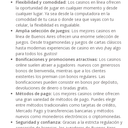
Flexibilidad y comodidad:
Los casinos en línea ofrecen
la oportunidad de jugar en cualquier momento y desde
cualquier lugar. Ya sea desde la computadora en la
comodidad de tu casa o donde sea que vayas con tu
celular, la flexibilidad es inigualable.
Amplia selección de juegos:
Los mejores casinos en
línea de Buenos Aires ofrecen una enorme selección de
juegos. Desde tragamonedas y juegos de cartas clásicos
hasta modernas experiencias de casino en vivo ¡hay algo
para todos los gustos!
Bonificaciones y promociones atractivas:
Los casinos
online suelen atraer a jugadores nuevos con generosos
bonos de bienvenida, mientras que a los clientes
existentes los premian con bonos regulares. Las
bonificaciones pueden consistir en bonos por depósito,
devoluciones de dinero o tiradas gratis.
Métodos de pago:
Los mejores casinos online ofrecen
una gran variedad de métodos de pago. Puedes elegir
entre métodos tradicionales como tarjetas de crédito,
Mercado Pago y transferencias bancarias y métodos
nuevos como monederos electrónicos o criptomonedas.
Seguridad y confianza:
Gracias a la estricta regulación y
concesión de licencias, los jugadores de Buenos Aires