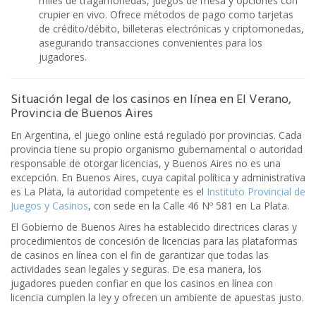
miles de tragamonedas, juegos de mesa y opciones con
crupier en vivo. Ofrece métodos de pago como tarjetas
de crédito/débito, billeteras electrónicas y criptomonedas,
asegurando transacciones convenientes para los
jugadores.
Situación legal de los casinos en línea en El Verano,
Provincia de Buenos Aires
En Argentina, el juego online está regulado por provincias. Cada
provincia tiene su propio organismo gubernamental o autoridad
responsable de otorgar licencias, y Buenos Aires no es una
excepción. En Buenos Aires, cuya capital política y administrativa
es La Plata, la autoridad competente es el
Instituto Provincial de
Juegos y Casinos
, con sede en la Calle 46 Nº 581 en La Plata.
El Gobierno de Buenos Aires ha establecido directrices claras y
procedimientos de concesión de licencias para las plataformas
de casinos en línea con el fin de garantizar que todas las
actividades sean legales y seguras. De esa manera, los
jugadores pueden confiar en que los casinos en línea con
licencia cumplen la ley y ofrecen un ambiente de apuestas justo.