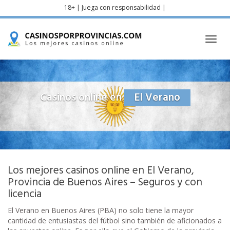
Skip
18+ | Juega con responsabilidad |
to
main
content
Toggl
navig
Casinos online en
El Verano
Los mejores casinos online en El Verano,
Provincia de Buenos Aires – Seguros y con
licencia
El Verano en Buenos Aires (PBA) no solo tiene la mayor
cantidad de entusiastas del fútbol sino también de aficionados a