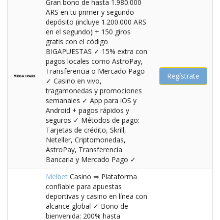
Gran bono de hasta 1.980.000
ARS en tu primer y segundo
depósito (incluye 1.200.000 ARS
en el segundo) + 150 giros
gratis con el código
BIGAPUESTAS ✓ 15% extra con
pagos locales como AstroPay,
Transferencia o Mercado Pago
Regístrate
✓ Casino en vivo,
tragamonedas y promociones
semanales ✓ App para iOS y
Android + pagos rápidos y
seguros ✓ Métodos de pago:
Tarjetas de crédito, Skrill,
Neteller, Criptomonedas,
AstroPay, Transferencia
Bancaria y Mercado Pago ✓
Melbet
Casino ⇒ Plataforma
confiable para apuestas
deportivas y casino en línea con
alcance global ✓ Bono de
bienvenida: 200% hasta