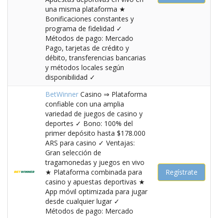
una misma plataforma ★
Bonificaciones constantes y
programa de fidelidad ✓
Métodos de pago: Mercado
Pago, tarjetas de crédito y
débito, transferencias bancarias
y métodos locales según
disponibilidad ✓
BetWinner
Casino ⇒ Plataforma
confiable con una amplia
variedad de juegos de casino y
deportes ✓ Bono: 100% del
primer depósito hasta $178.000
ARS para casino ✓ Ventajas:
Gran selección de
tragamonedas y juegos en vivo
★ Plataforma combinada para
Regístrate
casino y apuestas deportivas ★
App móvil optimizada para jugar
desde cualquier lugar ✓
Métodos de pago: Mercado