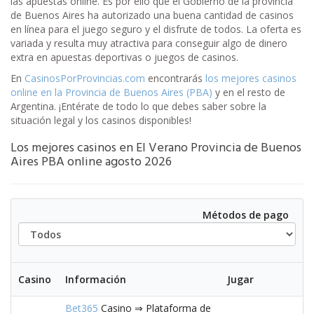
las apuestas online. Es por ello que el Gobierno de la provincia
de Buenos Aires ha autorizado una buena cantidad de casinos
en línea para el juego seguro y el disfrute de todos. La oferta es
variada y resulta muy atractiva para conseguir algo de dinero
extra en apuestas deportivas o juegos de casinos.
En
CasinosPorProvincias.com
encontrarás
los mejores casinos
online en la Provincia de Buenos Aires (PBA)
y en el resto de
Argentina. ¡Entérate de todo lo que debes saber sobre la
situación legal y los casinos disponibles!
Los mejores casinos en El Verano Provincia de Buenos
Aires PBA online agosto 2026
Métodos de pago
Casino
Información
Jugar
Bet365
Casino ⇒ Plataforma de