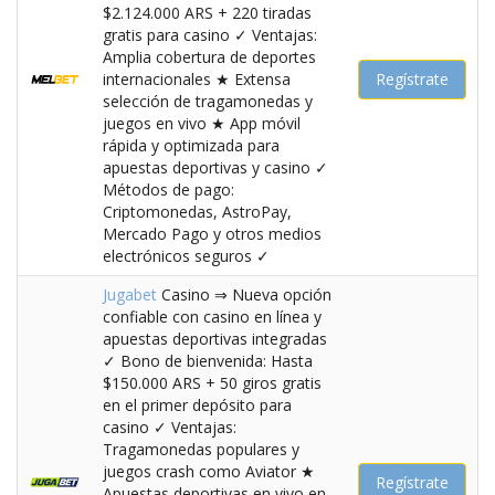
$2.124.000 ARS + 220 tiradas
gratis para casino ✓ Ventajas:
Amplia cobertura de deportes
internacionales ★ Extensa
Regístrate
selección de tragamonedas y
juegos en vivo ★ App móvil
rápida y optimizada para
apuestas deportivas y casino ✓
Métodos de pago:
Criptomonedas, AstroPay,
Mercado Pago y otros medios
electrónicos seguros ✓
Jugabet
Casino ⇒ Nueva opción
confiable con casino en línea y
apuestas deportivas integradas
✓ Bono de bienvenida: Hasta
$150.000 ARS + 50 giros gratis
en el primer depósito para
casino ✓ Ventajas:
Tragamonedas populares y
juegos crash como Aviator ★
Regístrate
Apuestas deportivas en vivo en