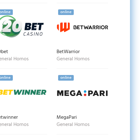
online
online
0bet
BetWarrior
eneral Hornos
General Hornos
online
online
etwinner
MegaPari
eneral Hornos
General Hornos