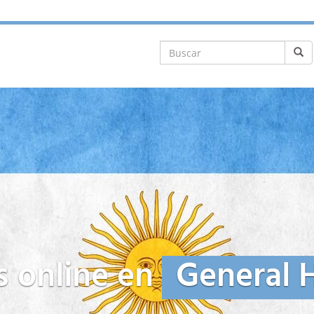
s online en
General 