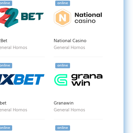
online
online
2Bet
National Casino
eneral Hornos
General Hornos
online
online
xbet
Granawin
eneral Hornos
General Hornos
online
online