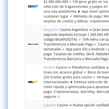
$2.080.000 ARS + 150 giros gratis en lo
selección de tragamonedas y juegos en 
una sola plataforma ★ App móvil optimi
cualquier lugar ✓ Métodos de pago: Mer
tarjetas de crédito y débito, criptomoned
MegaPari
Casino Argentina ⇒ Gran bono
segundo depósito (incluye 1.200.000 ARS
código BIGAPUESTAS ✓ 15% extra con pa
Transferencia o Mercado Pago ✓ Casino
semanales ✓ App para iOS y Android + 
pago: Tarjetas de crédito, Skrill, Netell
Transferencia Bancaria y Mercado Pago
Melbet
Casino ⇒ Plataforma confiable p
línea con alcance global ✓ Bono de bie
220 tiradas gratis para casino ✓ Ventaj
internacionales ★ Extensa selección de
móvil rápida y optimizada para apuesta
pago: Criptomonedas, AstroPay, Mercado
seguros ✓
Jugabet
Casino ⇒ Nueva opción confiable