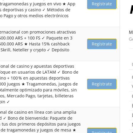
 tragamonedas y juegos en vivo ★ App
Regístrate
s deportivas y casino ✓ Métodos de
 Pago y otros medios electrónicos
M
ernacional con promociones atractivas
500.000 ARS + 100 FS ✓ Paquete en 3
G
.500.000 ARS ★ Hasta 15% cashback
Regístrate
Skrill, Neteller y crypto ✓ Depósito
onal de casino y apuestas deportivas
enfoque en usuarios de LATAM ✓ Bono de
ino + 100 % en apuestas deportivas
.000 juegos ★ Tragamonedas, juegos de
Regístrate
totalmente optimizado para móviles, sin
, Mercado Pago, tarjetas, billeteras
oin ✓
nal de casino en línea con una amplia
dad ✓ Bono de bienvenida: Paquete de
n tus dos primeros depósitos para juegos
ón de tragamonedas y juegos de mesa ★
Regístrate