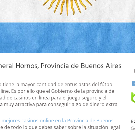
neral Hornos, Provincia de Buenos Aires
 tiene la mayor cantidad de entusiastas del fútbol
ine. Es por ello que el Gobierno de la provincia de
 de casinos en línea para el juego seguro y el
lta muy atractiva para conseguir algo de dinero extra
s mejores casinos online en la Provincia de Buenos
B
te de todo lo que debes saber sobre la situación legal
G