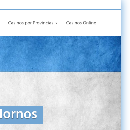
Casinos por Provincias
Casinos Online
Hornos