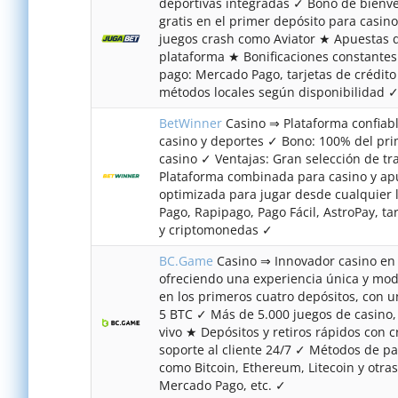
deportivas integradas ✓ Bono de bienve
gratis en el primer depósito para casi
juegos crash como Aviator ★ Apuestas 
plataforma ★ Bonificaciones constante
pago: Mercado Pago, tarjetas de crédito 
métodos locales según disponibilidad 
BetWinner
Casino ⇒ Plataforma confiab
casino y deportes ✓ Bono: 100% del pri
casino ✓ Ventajas: Gran selección de t
Plataforma combinada para casino y ap
optimizada para jugar desde cualquier
Pago, Rapipago, Pago Fácil, AstroPay, tarj
y criptomonedas ✓
BC.Game
Casino ⇒ Innovador casino en
ofreciendo una experiencia única y mo
en los primeros cuatro depósitos, con
5 BTC ✓ Más de 5.000 juegos de casino
vivo ★ Depósitos y retiros rápidos con
soporte al cliente 24/7 ✓ Métodos de p
como Bitcoin, Ethereum, Litecoin y otr
Mercado Pago, etc. ✓