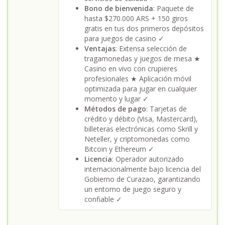
Bono de bienvenida
: Paquete de
hasta $270.000 ARS + 150 giros
gratis en tus dos primeros depósitos
para juegos de casino ✓
Ventajas
: Extensa selección de
tragamonedas y juegos de mesa ★
Casino en vivo con crupieres
profesionales ★ Aplicación móvil
optimizada para jugar en cualquier
momento y lugar ✓
Métodos de pago
: Tarjetas de
crédito y débito (Visa, Mastercard),
billeteras electrónicas como Skrill y
Neteller, y criptomonedas como
Bitcoin y Ethereum ✓
Licencia
: Operador autorizado
internacionalmente bajo licencia del
Gobierno de Curazao, garantizando
un entorno de juego seguro y
confiable ✓