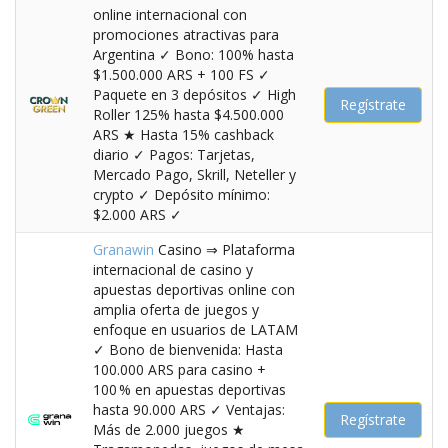
online internacional con
promociones atractivas para
Argentina ✓ Bono: 100% hasta
$1.500.000 ARS + 100 FS ✓
Paquete en 3 depósitos ✓ High
Regístrate
Roller 125% hasta $4.500.000
ARS ★ Hasta 15% cashback
diario ✓ Pagos: Tarjetas,
Mercado Pago, Skrill, Neteller y
crypto ✓ Depósito mínimo:
$2.000 ARS ✓
Granawin
Casino ⇒ Plataforma
internacional de casino y
apuestas deportivas online con
amplia oferta de juegos y
enfoque en usuarios de LATAM
✓ Bono de bienvenida: Hasta
100.000 ARS para casino +
100 % en apuestas deportivas
hasta 90.000 ARS ✓ Ventajas:
Regístrate
Más de 2.000 juegos ★