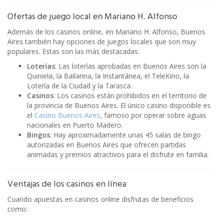
Ofertas de juego local en Mariano H. Alfonso
Además de los casinos online, en Mariano H. Alfonso, Buenos
Aires también hay opciones de juegos locales que son muy
populares. Estas son las más destacadas:
Loterías
: Las loterías aprobadas en Buenos Aires son la
Quiniela, la Bailarina, la Instantánea, el TeleKino, la
Lotería de la Ciudad y la Tarasca.
Casinos
: Los casinos están prohibidos en el territorio de
la provincia de Buenos Aires. El único casino disponible es
el
Casino Buenos Aires
, famoso por operar sobre aguas
nacionales en Puerto Madero.
Bingos
: Hay aproximadamente unas 45 salas de bingo
autorizadas en Buenos Aires que ofrecen partidas
animadas y premios atractivos para el disfrute en familia.
Ventajas de los casinos en línea
Cuando apuestas en casinos online disfrutas de beneficios
como: