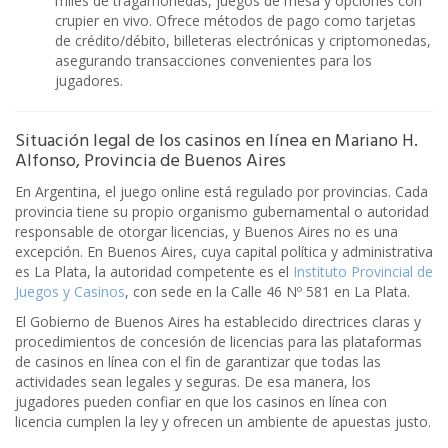
miles de tragamonedas, juegos de mesa y opciones con
crupier en vivo. Ofrece métodos de pago como tarjetas
de crédito/débito, billeteras electrónicas y criptomonedas,
asegurando transacciones convenientes para los
jugadores.
Situación legal de los casinos en línea en Mariano H.
Alfonso, Provincia de Buenos Aires
En Argentina, el juego online está regulado por provincias. Cada
provincia tiene su propio organismo gubernamental o autoridad
responsable de otorgar licencias, y Buenos Aires no es una
excepción. En Buenos Aires, cuya capital política y administrativa
es La Plata, la autoridad competente es el
Instituto Provincial de
Juegos y Casinos
, con sede en la Calle 46 Nº 581 en La Plata.
El Gobierno de Buenos Aires ha establecido directrices claras y
procedimientos de concesión de licencias para las plataformas
de casinos en línea con el fin de garantizar que todas las
actividades sean legales y seguras. De esa manera, los
jugadores pueden confiar en que los casinos en línea con
licencia cumplen la ley y ofrecen un ambiente de apuestas justo.