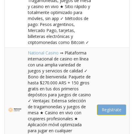
Tragamonedas, juegos de mesa
y casino en vivo ★ Sitio rápido y
totalmente optimizado para
móviles, sin app ✓ Métodos de
pago: Pesos argentinos,
Mercado Pago, tarjetas,
billeteras electrónicas y
criptomonedas como Bitcoin ✓
National Casino
⇒ Plataforma
internacional de casino en línea
con una amplia variedad de
juegos y servicios de calidad ✓
Bono de bienvenida: Paquete de
hasta $270.000 ARS + 150 giros
gratis en tus dos primeros
depósitos para juegos de casino
✓ Ventajas: Extensa selección
de tragamonedas y juegos de
Regístrate
mesa ★ Casino en vivo con
crupieres profesionales ★
Aplicación móvil optimizada
para jugar en cualquier