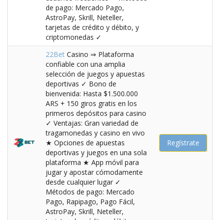
de pago: Mercado Pago,
AstroPay, Skrill, Neteller,
tarjetas de crédito y débito, y
criptomonedas ✓
22Bet
Casino ⇒ Plataforma
confiable con una amplia
selección de juegos y apuestas
deportivas ✓ Bono de
bienvenida: Hasta $1.500.000
ARS + 150 giros gratis en los
primeros depósitos para casino
✓ Ventajas: Gran variedad de
tragamonedas y casino en vivo
★ Opciones de apuestas
Regístrate
deportivas y juegos en una sola
plataforma ★ App móvil para
jugar y apostar cómodamente
desde cualquier lugar ✓
Métodos de pago: Mercado
Pago, Rapipago, Pago Fácil,
AstroPay, Skrill, Neteller,