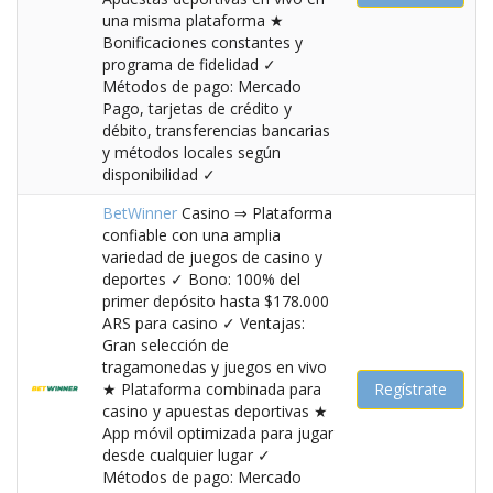
una misma plataforma ★
Bonificaciones constantes y
programa de fidelidad ✓
Métodos de pago: Mercado
Pago, tarjetas de crédito y
débito, transferencias bancarias
y métodos locales según
disponibilidad ✓
BetWinner
Casino ⇒ Plataforma
confiable con una amplia
variedad de juegos de casino y
deportes ✓ Bono: 100% del
primer depósito hasta $178.000
ARS para casino ✓ Ventajas:
Gran selección de
tragamonedas y juegos en vivo
★ Plataforma combinada para
Regístrate
casino y apuestas deportivas ★
App móvil optimizada para jugar
desde cualquier lugar ✓
Métodos de pago: Mercado