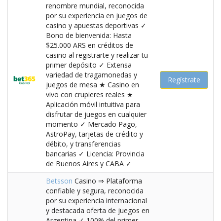
renombre mundial, reconocida
por su experiencia en juegos de
casino y apuestas deportivas ✓
Bono de bienvenida: Hasta
$25.000 ARS en créditos de
casino al registrarte y realizar tu
primer depósito ✓ Extensa
variedad de tragamonedas y
Regístrate
juegos de mesa ★ Casino en
vivo con crupieres reales ★
Aplicación móvil intuitiva para
disfrutar de juegos en cualquier
momento ✓ Mercado Pago,
AstroPay, tarjetas de crédito y
débito, y transferencias
bancarias ✓ Licencia: Provincia
de Buenos Aires y CABA ✓
Betsson
Casino ⇒ Plataforma
confiable y segura, reconocida
por su experiencia internacional
y destacada oferta de juegos en
Argentina ✓ 100% del primer