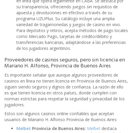
en línea que opera legalmente en CABA. Se destaca por
su transparencia, ofreciendo juegos sin requisitos de
apuesta y devoluciones en efectivo a través de su
programa UZUPlus. Su catálogo incluye una amplia
variedad de tragamonedas y juegos de casino en vivo.
Para depósitos y retiros, acepta métodos de pago locales
como Mercado Pago, tarjetas de crédito/débito y
transferencias bancarias, adaptándose a las preferencias
de los jugadores argentinos.
Proveedores de casinos seguros, pero sin licencia en
Mariano H. Alfonso, Provincia de Buenos Aires
Es importante señalar que aunque algunos proveedores de
casinos en línea no tienen licencia en Provincia de Buenos Aires,
siguen siendo seguros y dignos de confianza. La razón de ello
es que tienen licencia en otros países, donde cumplen con
normas estrictas para respetar la seguridad y privacidad de los
jugadores.
Estos son algunos casinos online confiables que aceptan
usuarios de Mariano H. Alfonso Provincia de Buenos Aires:
Melbet
Provincia de Buenos Aires:
Melbet
destaca