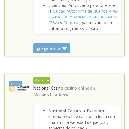
Licencias:
Autorizado para operar en
la
Ciudad Autónoma de Buenos Aires
(CABA)
, la
Provincia de Buenos Aires
(PBA)
y
Córdoba
, garantizando un
entorno regulado y seguro ✓
¡Juega ahora!
Premium
online
National Casino
casino online en
Mariano H. Alfonso
National Casino
⇒ Plataforma
internacional de casino en línea con
una amplia variedad de juegos y
servicios de calidad ✓