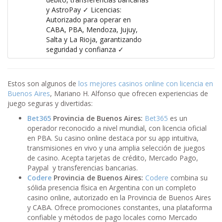
y AstroPay ✓ Licencias:
Autorizado para operar en
CABA, PBA, Mendoza, Jujuy,
Salta y La Rioja, garantizando
seguridad y confianza ✓
Estos son algunos de
los mejores casinos online con licencia en
Buenos Aires
, Mariano H. Alfonso que ofrecen experiencias de
juego seguras y divertidas:
Bet365
Provincia de Buenos Aires:
Bet365
es un
operador reconocido a nivel mundial, con licencia oficial
en PBA. Su casino online destaca por su app intuitiva,
transmisiones en vivo y una amplia selección de juegos
de casino. Acepta tarjetas de crédito, Mercado Pago,
Paypal y transferencias bancarias.
Codere
Provincia de Buenos Aires:
Codere
combina su
sólida presencia física en Argentina con un completo
casino online, autorizado en la Provincia de Buenos Aires
y CABA. Ofrece promociones constantes, una plataforma
confiable y métodos de pago locales como Mercado