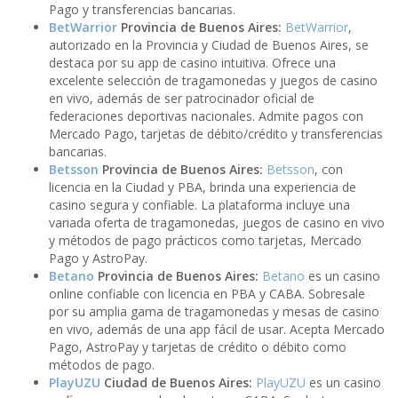
Pago y transferencias bancarias.
BetWarrior
Provincia de Buenos Aires:
BetWarrior
,
autorizado en la Provincia y Ciudad de Buenos Aires, se
destaca por su app de casino intuitiva. Ofrece una
excelente selección de tragamonedas y juegos de casino
en vivo, además de ser patrocinador oficial de
federaciones deportivas nacionales. Admite pagos con
Mercado Pago, tarjetas de débito/crédito y transferencias
bancarias.
Betsson
Provincia de Buenos Aires:
Betsson
, con
licencia en la Ciudad y PBA, brinda una experiencia de
casino segura y confiable. La plataforma incluye una
variada oferta de tragamonedas, juegos de casino en vivo
y métodos de pago prácticos como tarjetas, Mercado
Pago y AstroPay.
Betano
Provincia de Buenos Aires:
Betano
es un casino
online confiable con licencia en PBA y CABA. Sobresale
por su amplia gama de tragamonedas y mesas de casino
en vivo, además de una app fácil de usar. Acepta Mercado
Pago, AstroPay y tarjetas de crédito o débito como
métodos de pago.
PlayUZU
Ciudad de Buenos Aires:
PlayUZU
es un casino