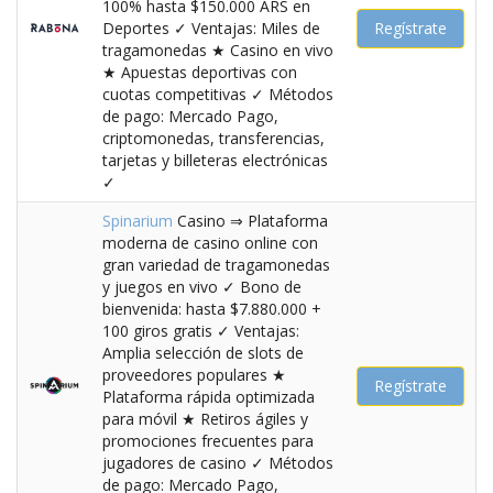
100% hasta $150.000 ARS en
Deportes ✓ Ventajas: Miles de
Regístrate
tragamonedas ★ Casino en vivo
★ Apuestas deportivas con
cuotas competitivas ✓ Métodos
de pago: Mercado Pago,
criptomonedas, transferencias,
tarjetas y billeteras electrónicas
✓
Spinarium
Casino ⇒ Plataforma
moderna de casino online con
gran variedad de tragamonedas
y juegos en vivo ✓ Bono de
bienvenida: hasta $7.880.000 +
100 giros gratis ✓ Ventajas:
Amplia selección de slots de
proveedores populares ★
Regístrate
Plataforma rápida optimizada
para móvil ★ Retiros ágiles y
promociones frecuentes para
jugadores de casino ✓ Métodos
de pago: Mercado Pago,