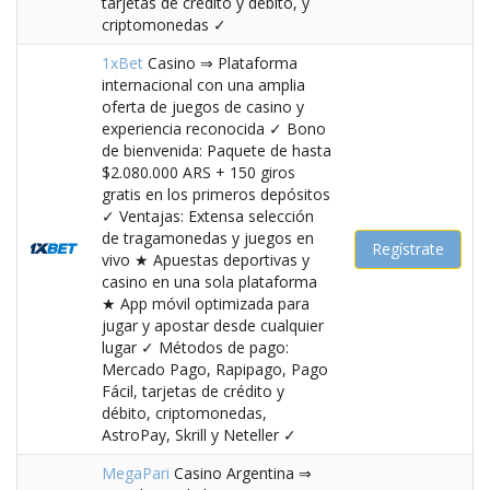
tarjetas de crédito y débito, y
criptomonedas ✓
1xBet
Casino ⇒ Plataforma
internacional con una amplia
oferta de juegos de casino y
experiencia reconocida ✓ Bono
de bienvenida: Paquete de hasta
$2.080.000 ARS + 150 giros
gratis en los primeros depósitos
✓ Ventajas: Extensa selección
de tragamonedas y juegos en
Regístrate
vivo ★ Apuestas deportivas y
casino en una sola plataforma
★ App móvil optimizada para
jugar y apostar desde cualquier
lugar ✓ Métodos de pago:
Mercado Pago, Rapipago, Pago
Fácil, tarjetas de crédito y
débito, criptomonedas,
AstroPay, Skrill y Neteller ✓
MegaPari
Casino Argentina ⇒