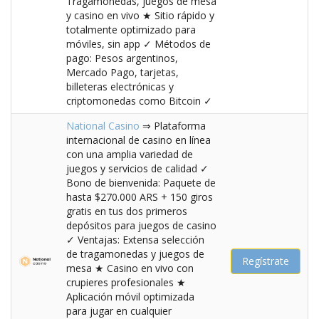
Tragamonedas, juegos de mesa
y casino en vivo ★ Sitio rápido y
totalmente optimizado para
móviles, sin app ✓ Métodos de
pago: Pesos argentinos,
Mercado Pago, tarjetas,
billeteras electrónicas y
criptomonedas como Bitcoin ✓
National Casino
⇒ Plataforma
internacional de casino en línea
con una amplia variedad de
juegos y servicios de calidad ✓
Bono de bienvenida: Paquete de
hasta $270.000 ARS + 150 giros
gratis en tus dos primeros
depósitos para juegos de casino
✓ Ventajas: Extensa selección
de tragamonedas y juegos de
Regístrate
mesa ★ Casino en vivo con
crupieres profesionales ★
Aplicación móvil optimizada
para jugar en cualquier