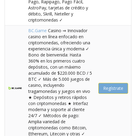
Pago, Rapipago, Pago Fácil,
AstroPay, tarjetas de crédito y
débito, Skrill, Neteller y
criptomonedas ✓
BC.Game
Casino ⇒ Innovador
casino en línea enfocado en
criptomonedas, ofreciendo una
experiencia única y moderna ✓
Bono de bienvenida: Hasta
360% en los primeros cuatro
depósitos, con un máximo
acumulado de $220.000 BCD / 5
BTC ✓ Más de 5.000 juegos de
casino, incluyendo
Regístrate
tragamonedas y juegos en vivo
★ Depósitos y retiros rápidos
con criptomonedas ★ Interfaz
moderna y soporte al cliente
24/7 ✓ Métodos de pago:
Amplia variedad de
criptomonedas como Bitcoin,
Ethereum, Litecoin y otras ✓