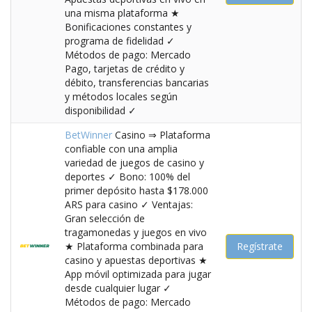
una misma plataforma ★
Bonificaciones constantes y
programa de fidelidad ✓
Métodos de pago: Mercado
Pago, tarjetas de crédito y
débito, transferencias bancarias
y métodos locales según
disponibilidad ✓
BetWinner
Casino ⇒ Plataforma
confiable con una amplia
variedad de juegos de casino y
deportes ✓ Bono: 100% del
primer depósito hasta $178.000
ARS para casino ✓ Ventajas:
Gran selección de
tragamonedas y juegos en vivo
★ Plataforma combinada para
Regístrate
casino y apuestas deportivas ★
App móvil optimizada para jugar
desde cualquier lugar ✓
Métodos de pago: Mercado