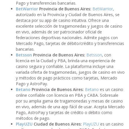
Pago y transferencias bancarias.
BetWarrior
Provincia de Buenos Aires:
BetWarrior
,
autorizado en la Provincia y Ciudad de Buenos Aires, se
destaca por su app de casino intuitiva. Ofrece una
excelente selección de tragamonedas y juegos de casino
en vivo, además de ser patrocinador oficial de
federaciones deportivas nacionales. Admite pagos con
Mercado Pago, tarjetas de débito/crédito y transferencias
bancarias.
Betsson
Provincia de Buenos Aires:
Betsson
, con
licencia en la Ciudad y PBA, brinda una experiencia de
casino segura y confiable. La plataforma incluye una
variada oferta de tragamonedas, juegos de casino en vivo
y métodos de pago prácticos como tarjetas, Mercado
Pago y AstroPay.
Betano
Provincia de Buenos Aires:
Betano
es un casino
online confiable con licencia en PBA y CABA. Sobresale
por su amplia gama de tragamonedas y mesas de casino
en vivo, además de una app fácil de usar. Acepta Mercado
Pago, AstroPay y tarjetas de crédito o débito como
métodos de pago.
PlayUZU
Ciudad de Buenos Aires:
PlayUZU
es un casino