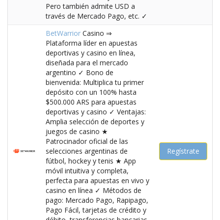
Pero también admite USD a
través de Mercado Pago, etc. ✓
BetWarrior
Casino ⇒
Plataforma líder en apuestas
deportivas y casino en línea,
diseñada para el mercado
argentino ✓ Bono de
bienvenida: Multiplica tu primer
depósito con un 100% hasta
$500.000 ARS para apuestas
deportivas y casino ✓ Ventajas:
Amplia selección de deportes y
juegos de casino ★
Patrocinador oficial de las
selecciones argentinas de
Regístrate
fútbol, hockey y tenis ★ App
móvil intuitiva y completa,
perfecta para apuestas en vivo y
casino en línea ✓ Métodos de
pago: Mercado Pago, Rapipago,
Pago Fácil, tarjetas de crédito y
débito, transferencias bancarias