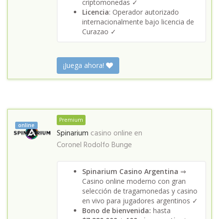
criptomonedas ✓
Licencia
: Operador autorizado
internacionalmente bajo licencia de
Curazao ✓
¡Juega ahora!
Premium
online
Spinarium
casino online en
Coronel Rodolfo Bunge
Spinarium Casino Argentina
⇒
Casino online moderno con gran
selección de tragamonedas y casino
en vivo para jugadores argentinos ✓
Bono de bienvenida:
hasta