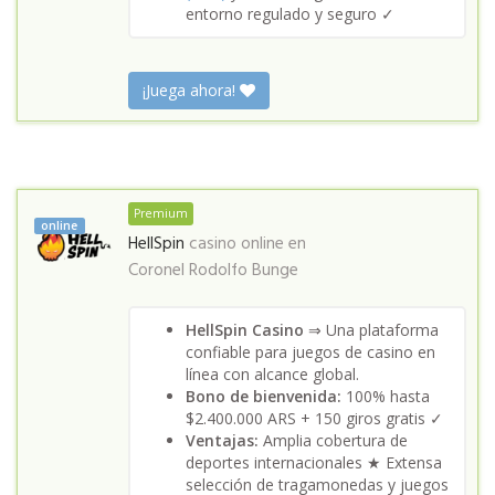
entorno regulado y seguro ✓
¡Juega ahora!
Premium
online
HellSpin
casino online en
Coronel Rodolfo Bunge
HellSpin Casino
⇒ Una plataforma
confiable para juegos de casino en
línea con alcance global.
Bono de bienvenida:
100% hasta
$2.400.000 ARS + 150 giros gratis ✓
Ventajas:
Amplia cobertura de
deportes internacionales ★ Extensa
selección de tragamonedas y juegos