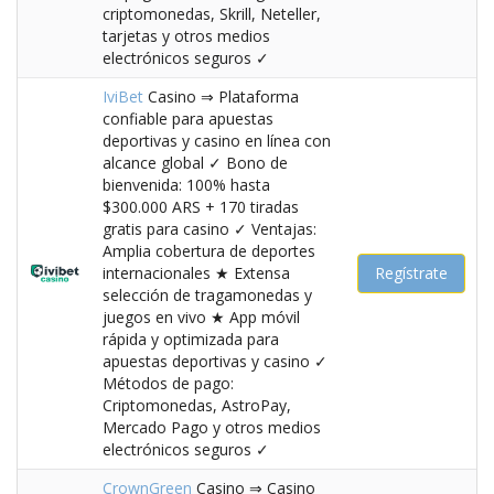
criptomonedas, Skrill, Neteller,
tarjetas y otros medios
electrónicos seguros ✓
IviBet
Casino ⇒ Plataforma
confiable para apuestas
deportivas y casino en línea con
alcance global ✓ Bono de
bienvenida: 100% hasta
$300.000 ARS + 170 tiradas
gratis para casino ✓ Ventajas:
Amplia cobertura de deportes
internacionales ★ Extensa
Regístrate
selección de tragamonedas y
juegos en vivo ★ App móvil
rápida y optimizada para
apuestas deportivas y casino ✓
Métodos de pago:
Criptomonedas, AstroPay,
Mercado Pago y otros medios
electrónicos seguros ✓
CrownGreen
Casino ⇒ Casino