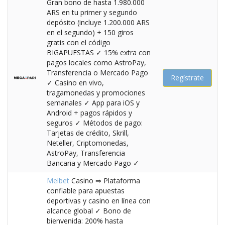
Gran bono de hasta 1.980.000
ARS en tu primer y segundo
depósito (incluye 1.200.000 ARS
en el segundo) + 150 giros
gratis con el código
BIGAPUESTAS ✓ 15% extra con
pagos locales como AstroPay,
Transferencia o Mercado Pago
Regístrate
✓ Casino en vivo,
tragamonedas y promociones
semanales ✓ App para iOS y
Android + pagos rápidos y
seguros ✓ Métodos de pago:
Tarjetas de crédito, Skrill,
Neteller, Criptomonedas,
AstroPay, Transferencia
Bancaria y Mercado Pago ✓
Melbet
Casino ⇒ Plataforma
confiable para apuestas
deportivas y casino en línea con
alcance global ✓ Bono de
bienvenida: 200% hasta