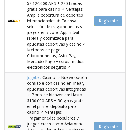
$2.124.000 ARS + 220 tiradas
gratis para casino ✓ Ventajas:
Amplia cobertura de deportes
internacionales ★ Extensa
Regístrate
selección de tragamonedas y
juegos en vivo ★ App móvil
rápida y optimizada para
apuestas deportivas y casino ✓
Métodos de pago:
Criptomonedas, AstroPay,
Mercado Pago y otros medios
electrónicos seguros ✓
Jugabet
Casino ⇒ Nueva opción
confiable con casino en línea y
apuestas deportivas integradas
✓ Bono de bienvenida: Hasta
$150.000 ARS + 50 giros gratis
en el primer depósito para
casino ✓ Ventajas:
Tragamonedas populares y
juegos crash como Aviator ★
Regístrate
Apuestas deportivas en vivo en