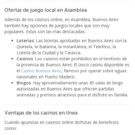
Ofertas de juego local en Asamblea
Además de los casinos online, en Asamblea, Buenos Aires
también hay opciones de juegos locales que son muy
populares. Estas son las más destacadas:
Loterías
: Las loterías aprobadas en Buenos Aires son la
Quiniela, la Bailarina, la Instantánea, el TeleKino, la
Lotería de la Ciudad y la Tarasca.
Casinos
: Los casinos están prohibidos en el territorio de
la provincia de Buenos Aires. El único casino disponible es
el
Casino Buenos Aires
, famoso por operar sobre aguas
nacionales en Puerto Madero.
Bingos
: Hay aproximadamente unas 45 salas de bingo
autorizadas en Buenos Aires que ofrecen partidas
animadas y premios atractivos para el disfrute en familia.
Ventajas de los casinos en línea
Cuando apuestas en casinos online disfrutas de beneficios
como: