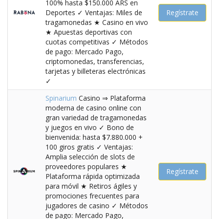
100% hasta $150.000 ARS en
Deportes ✓ Ventajas: Miles de
Regístrate
tragamonedas ★ Casino en vivo
★ Apuestas deportivas con
cuotas competitivas ✓ Métodos
de pago: Mercado Pago,
criptomonedas, transferencias,
tarjetas y billeteras electrónicas
✓
Spinarium
Casino ⇒ Plataforma
moderna de casino online con
gran variedad de tragamonedas
y juegos en vivo ✓ Bono de
bienvenida: hasta $7.880.000 +
100 giros gratis ✓ Ventajas:
Amplia selección de slots de
proveedores populares ★
Regístrate
Plataforma rápida optimizada
para móvil ★ Retiros ágiles y
promociones frecuentes para
jugadores de casino ✓ Métodos
de pago: Mercado Pago,