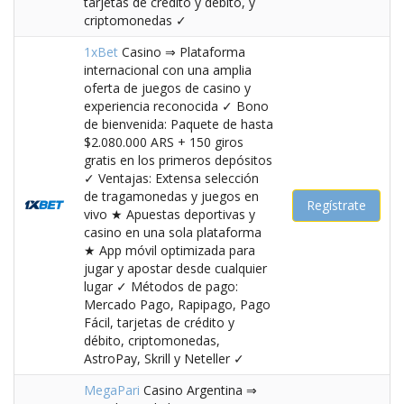
tarjetas de crédito y débito, y
criptomonedas ✓
1xBet
Casino ⇒ Plataforma
internacional con una amplia
oferta de juegos de casino y
experiencia reconocida ✓ Bono
de bienvenida: Paquete de hasta
$2.080.000 ARS + 150 giros
gratis en los primeros depósitos
✓ Ventajas: Extensa selección
de tragamonedas y juegos en
Regístrate
vivo ★ Apuestas deportivas y
casino en una sola plataforma
★ App móvil optimizada para
jugar y apostar desde cualquier
lugar ✓ Métodos de pago:
Mercado Pago, Rapipago, Pago
Fácil, tarjetas de crédito y
débito, criptomonedas,
AstroPay, Skrill y Neteller ✓
MegaPari
Casino Argentina ⇒