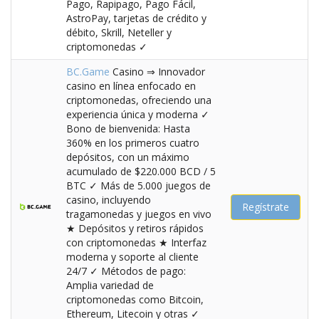
Pago, Rapipago, Pago Fácil,
AstroPay, tarjetas de crédito y
débito, Skrill, Neteller y
criptomonedas ✓
BC.Game
Casino ⇒ Innovador
casino en línea enfocado en
criptomonedas, ofreciendo una
experiencia única y moderna ✓
Bono de bienvenida: Hasta
360% en los primeros cuatro
depósitos, con un máximo
acumulado de $220.000 BCD / 5
BTC ✓ Más de 5.000 juegos de
casino, incluyendo
Regístrate
tragamonedas y juegos en vivo
★ Depósitos y retiros rápidos
con criptomonedas ★ Interfaz
moderna y soporte al cliente
24/7 ✓ Métodos de pago:
Amplia variedad de
criptomonedas como Bitcoin,
Ethereum, Litecoin y otras ✓