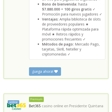
Bono de bienvenida:
hasta
$7.880.000
+
100 giros gratis
✓
Promoción para nuevos jugadores ✓
Ventajas:
Amplia biblioteca de slots
de proveedores populares ★
Plataforma rápida optimizada para
móvil ★ Retiros rápidos y
promociones frecuentes ✓
Métodos de pago:
Mercado Pago,
tarjetas, Skrill, Neteller y
criptomonedas ✓
¡Juega ahora!
Premium
online
Bet365
casino online en
Presidente Quintana