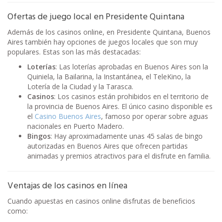
Ofertas de juego local en Presidente Quintana
Además de los casinos online, en Presidente Quintana, Buenos
Aires también hay opciones de juegos locales que son muy
populares. Estas son las más destacadas:
Loterías
: Las loterías aprobadas en Buenos Aires son la
Quiniela, la Bailarina, la Instantánea, el TeleKino, la
Lotería de la Ciudad y la Tarasca.
Casinos
: Los casinos están prohibidos en el territorio de
la provincia de Buenos Aires. El único casino disponible es
el
Casino Buenos Aires
, famoso por operar sobre aguas
nacionales en Puerto Madero.
Bingos
: Hay aproximadamente unas 45 salas de bingo
autorizadas en Buenos Aires que ofrecen partidas
animadas y premios atractivos para el disfrute en familia.
Ventajas de los casinos en línea
Cuando apuestas en casinos online disfrutas de beneficios
como: