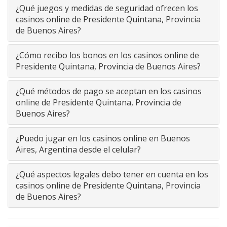
¿Qué juegos y medidas de seguridad ofrecen los
casinos online de Presidente Quintana, Provincia
de Buenos Aires?
¿Cómo recibo los bonos en los casinos online de
Presidente Quintana, Provincia de Buenos Aires?
¿Qué métodos de pago se aceptan en los casinos
online de Presidente Quintana, Provincia de
Buenos Aires?
¿Puedo jugar en los casinos online en Buenos
Aires, Argentina desde el celular?
¿Qué aspectos legales debo tener en cuenta en los
casinos online de Presidente Quintana, Provincia
de Buenos Aires?