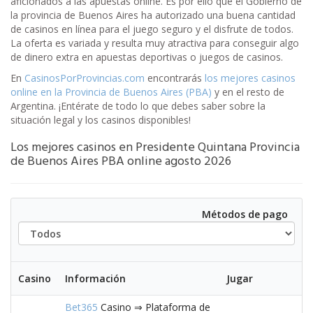
aficionados a las apuestas online. Es por ello que el Gobierno de
la provincia de Buenos Aires ha autorizado una buena cantidad
de casinos en línea para el juego seguro y el disfrute de todos.
La oferta es variada y resulta muy atractiva para conseguir algo
de dinero extra en apuestas deportivas o juegos de casinos.
En
CasinosPorProvincias.com
encontrarás
los mejores casinos
online en la Provincia de Buenos Aires (PBA)
y en el resto de
Argentina. ¡Entérate de todo lo que debes saber sobre la
situación legal y los casinos disponibles!
Los mejores casinos en Presidente Quintana Provincia
de Buenos Aires PBA online agosto 2026
Métodos de pago
Casino
Información
Jugar
Bet365
Casino ⇒ Plataforma de