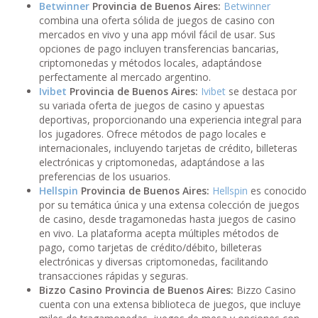
Betwinner
Provincia de Buenos Aires:
Betwinner
combina una oferta sólida de juegos de casino con
mercados en vivo y una app móvil fácil de usar. Sus
opciones de pago incluyen transferencias bancarias,
criptomonedas y métodos locales, adaptándose
perfectamente al mercado argentino.
Ivibet
Provincia de Buenos Aires:
Ivibet
se destaca por
su variada oferta de juegos de casino y apuestas
deportivas, proporcionando una experiencia integral para
los jugadores. Ofrece métodos de pago locales e
internacionales, incluyendo tarjetas de crédito, billeteras
electrónicas y criptomonedas, adaptándose a las
preferencias de los usuarios.
Hellspin
Provincia de Buenos Aires:
Hellspin
es conocido
por su temática única y una extensa colección de juegos
de casino, desde tragamonedas hasta juegos de casino
en vivo. La plataforma acepta múltiples métodos de
pago, como tarjetas de crédito/débito, billeteras
electrónicas y diversas criptomonedas, facilitando
transacciones rápidas y seguras.
Bizzo Casino Provincia de Buenos Aires:
Bizzo Casino
cuenta con una extensa biblioteca de juegos, que incluye