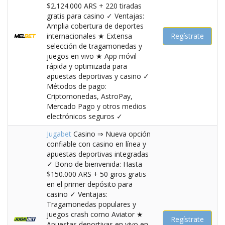
$2.124.000 ARS + 220 tiradas
gratis para casino ✓ Ventajas:
Amplia cobertura de deportes
internacionales ★ Extensa
Regístrate
selección de tragamonedas y
juegos en vivo ★ App móvil
rápida y optimizada para
apuestas deportivas y casino ✓
Métodos de pago:
Criptomonedas, AstroPay,
Mercado Pago y otros medios
electrónicos seguros ✓
Jugabet
Casino ⇒ Nueva opción
confiable con casino en línea y
apuestas deportivas integradas
✓ Bono de bienvenida: Hasta
$150.000 ARS + 50 giros gratis
en el primer depósito para
casino ✓ Ventajas:
Tragamonedas populares y
juegos crash como Aviator ★
Regístrate
Apuestas deportivas en vivo en