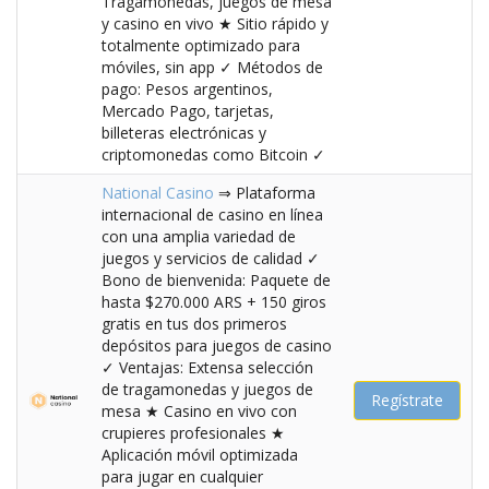
Tragamonedas, juegos de mesa
y casino en vivo ★ Sitio rápido y
totalmente optimizado para
móviles, sin app ✓ Métodos de
pago: Pesos argentinos,
Mercado Pago, tarjetas,
billeteras electrónicas y
criptomonedas como Bitcoin ✓
National Casino
⇒ Plataforma
internacional de casino en línea
con una amplia variedad de
juegos y servicios de calidad ✓
Bono de bienvenida: Paquete de
hasta $270.000 ARS + 150 giros
gratis en tus dos primeros
depósitos para juegos de casino
✓ Ventajas: Extensa selección
de tragamonedas y juegos de
Regístrate
mesa ★ Casino en vivo con
crupieres profesionales ★
Aplicación móvil optimizada
para jugar en cualquier