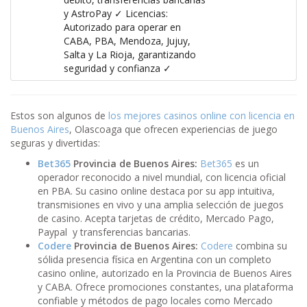
y AstroPay ✓ Licencias:
Autorizado para operar en
CABA, PBA, Mendoza, Jujuy,
Salta y La Rioja, garantizando
seguridad y confianza ✓
Estos son algunos de
los mejores casinos online con licencia en
Buenos Aires
, Olascoaga que ofrecen experiencias de juego
seguras y divertidas:
Bet365
Provincia de Buenos Aires:
Bet365
es un
operador reconocido a nivel mundial, con licencia oficial
en PBA. Su casino online destaca por su app intuitiva,
transmisiones en vivo y una amplia selección de juegos
de casino. Acepta tarjetas de crédito, Mercado Pago,
Paypal y transferencias bancarias.
Codere
Provincia de Buenos Aires:
Codere
combina su
sólida presencia física en Argentina con un completo
casino online, autorizado en la Provincia de Buenos Aires
y CABA. Ofrece promociones constantes, una plataforma
confiable y métodos de pago locales como Mercado