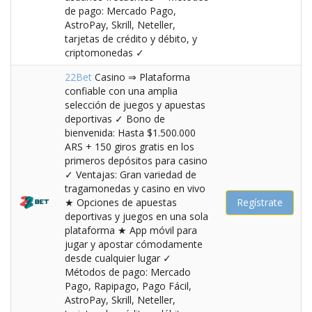
de pago: Mercado Pago,
AstroPay, Skrill, Neteller,
tarjetas de crédito y débito, y
criptomonedas ✓
22Bet
Casino ⇒ Plataforma
confiable con una amplia
selección de juegos y apuestas
deportivas ✓ Bono de
bienvenida: Hasta $1.500.000
ARS + 150 giros gratis en los
primeros depósitos para casino
✓ Ventajas: Gran variedad de
tragamonedas y casino en vivo
★ Opciones de apuestas
Regístrate
deportivas y juegos en una sola
plataforma ★ App móvil para
jugar y apostar cómodamente
desde cualquier lugar ✓
Métodos de pago: Mercado
Pago, Rapipago, Pago Fácil,
AstroPay, Skrill, Neteller,