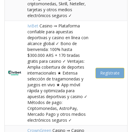
criptomonedas, Skrill, Neteller,
tarjetas y otros medios
electrónicos seguros ✓
IviBet
Casino ⇒ Plataforma
confiable para apuestas
deportivas y casino en línea con
alcance global ✓ Bono de
bienvenida: 100% hasta
$300.000 ARS + 170 tiradas
gratis para casino ✓ Ventajas:
Amplia cobertura de deportes
internacionales ★ Extensa
Regístrate
selección de tragamonedas y
juegos en vivo ★ App móvil
rápida y optimizada para
apuestas deportivas y casino ✓
Métodos de pago:
Criptomonedas, AstroPay,
Mercado Pago y otros medios
electrónicos seguros ✓
CrownGreen
Casino ⇒ Casino