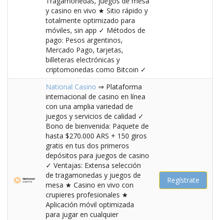
Tragamonedas, juegos de mesa
y casino en vivo ★ Sitio rápido y
totalmente optimizado para
móviles, sin app ✓ Métodos de
pago: Pesos argentinos,
Mercado Pago, tarjetas,
billeteras electrónicas y
criptomonedas como Bitcoin ✓
National Casino
⇒ Plataforma
internacional de casino en línea
con una amplia variedad de
juegos y servicios de calidad ✓
Bono de bienvenida: Paquete de
hasta $270.000 ARS + 150 giros
gratis en tus dos primeros
depósitos para juegos de casino
✓ Ventajas: Extensa selección
de tragamonedas y juegos de
Regístrate
mesa ★ Casino en vivo con
crupieres profesionales ★
Aplicación móvil optimizada
para jugar en cualquier