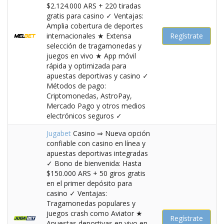
$2.124.000 ARS + 220 tiradas
gratis para casino ✓ Ventajas:
Amplia cobertura de deportes
internacionales ★ Extensa
Regístrate
selección de tragamonedas y
juegos en vivo ★ App móvil
rápida y optimizada para
apuestas deportivas y casino ✓
Métodos de pago:
Criptomonedas, AstroPay,
Mercado Pago y otros medios
electrónicos seguros ✓
Jugabet
Casino ⇒ Nueva opción
confiable con casino en línea y
apuestas deportivas integradas
✓ Bono de bienvenida: Hasta
$150.000 ARS + 50 giros gratis
en el primer depósito para
casino ✓ Ventajas:
Tragamonedas populares y
juegos crash como Aviator ★
Regístrate
Apuestas deportivas en vivo en