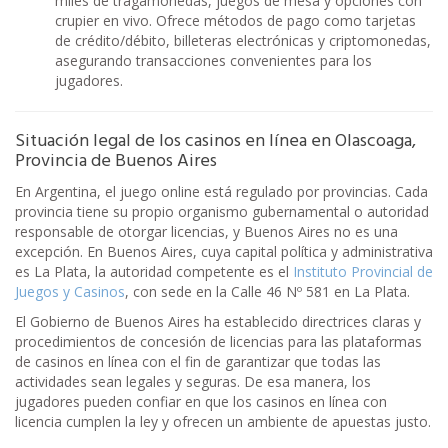
miles de tragamonedas, juegos de mesa y opciones con
crupier en vivo. Ofrece métodos de pago como tarjetas
de crédito/débito, billeteras electrónicas y criptomonedas,
asegurando transacciones convenientes para los
jugadores.
Situación legal de los casinos en línea en Olascoaga,
Provincia de Buenos Aires
En Argentina, el juego online está regulado por provincias. Cada
provincia tiene su propio organismo gubernamental o autoridad
responsable de otorgar licencias, y Buenos Aires no es una
excepción. En Buenos Aires, cuya capital política y administrativa
es La Plata, la autoridad competente es el
Instituto Provincial de
Juegos y Casinos
, con sede en la Calle 46 Nº 581 en La Plata.
El Gobierno de Buenos Aires ha establecido directrices claras y
procedimientos de concesión de licencias para las plataformas
de casinos en línea con el fin de garantizar que todas las
actividades sean legales y seguras. De esa manera, los
jugadores pueden confiar en que los casinos en línea con
licencia cumplen la ley y ofrecen un ambiente de apuestas justo.