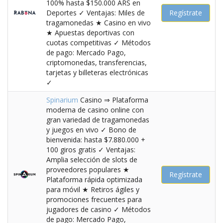
100% hasta $150.000 ARS en
Deportes ✓ Ventajas: Miles de
Regístrate
tragamonedas ★ Casino en vivo
★ Apuestas deportivas con
cuotas competitivas ✓ Métodos
de pago: Mercado Pago,
criptomonedas, transferencias,
tarjetas y billeteras electrónicas
✓
Spinarium
Casino ⇒ Plataforma
moderna de casino online con
gran variedad de tragamonedas
y juegos en vivo ✓ Bono de
bienvenida: hasta $7.880.000 +
100 giros gratis ✓ Ventajas:
Amplia selección de slots de
proveedores populares ★
Regístrate
Plataforma rápida optimizada
para móvil ★ Retiros ágiles y
promociones frecuentes para
jugadores de casino ✓ Métodos
de pago: Mercado Pago,