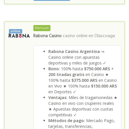
Premium
online
Rabona Casino
casino online en
Olascoaga
Rabona Casino Argentina
⇒
Casino online con apuestas
deportivas y miles de juegos ✓
Bono:
100% hasta
$750.000 ARS
+
200 tiradas gratis
en Casino ★
100% hasta
$375.000 ARS
en Casino
en Vivo ★ 100% hasta
$150.000 ARS
en Deportes ✓
Ventajas:
Miles de tragamonedas ★
Casino en vivo con crupieres reales
★ Apuestas deportivas con cuotas
competitivas ✓
Métodos de pago:
Mercado Pago,
tarjetas, transferencias,