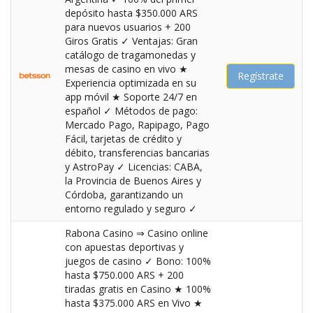
depósito hasta $350.000 ARS
para nuevos usuarios + 200
Giros Gratis ✓ Ventajas: Gran
catálogo de tragamonedas y
mesas de casino en vivo ★
Regístrate
Experiencia optimizada en su
app móvil ★ Soporte 24/7 en
español ✓ Métodos de pago:
Mercado Pago, Rapipago, Pago
Fácil, tarjetas de crédito y
débito, transferencias bancarias
y AstroPay ✓ Licencias: CABA,
la Provincia de Buenos Aires y
Córdoba, garantizando un
entorno regulado y seguro ✓
Rabona Casino ⇒ Casino online
con apuestas deportivas y
juegos de casino ✓ Bono: 100%
hasta $750.000 ARS + 200
tiradas gratis en Casino ★ 100%
hasta $375.000 ARS en Vivo ★