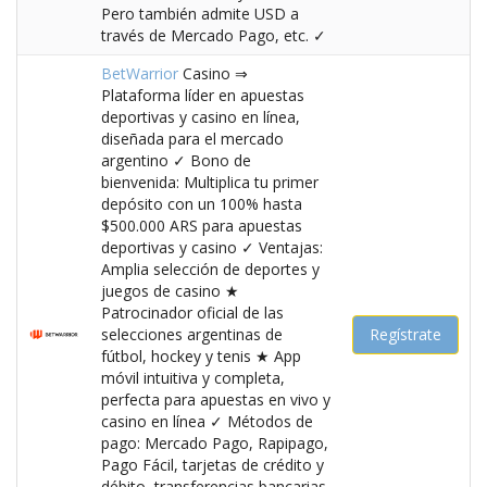
Pero también admite USD a
través de Mercado Pago, etc. ✓
BetWarrior
Casino ⇒
Plataforma líder en apuestas
deportivas y casino en línea,
diseñada para el mercado
argentino ✓ Bono de
bienvenida: Multiplica tu primer
depósito con un 100% hasta
$500.000 ARS para apuestas
deportivas y casino ✓ Ventajas:
Amplia selección de deportes y
juegos de casino ★
Patrocinador oficial de las
selecciones argentinas de
Regístrate
fútbol, hockey y tenis ★ App
móvil intuitiva y completa,
perfecta para apuestas en vivo y
casino en línea ✓ Métodos de
pago: Mercado Pago, Rapipago,
Pago Fácil, tarjetas de crédito y
débito, transferencias bancarias