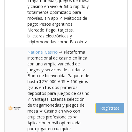
Tragamonedas, juegos de mesa
y casino en vivo ★ Sitio rápido y
totalmente optimizado para
móviles, sin app ✓ Métodos de
pago: Pesos argentinos,
Mercado Pago, tarjetas,
billeteras electrónicas y
criptomonedas como Bitcoin ✓
National Casino
⇒ Plataforma
internacional de casino en línea
con una amplia variedad de
juegos y servicios de calidad ✓
Bono de bienvenida: Paquete de
hasta $270.000 ARS + 150 giros
gratis en tus dos primeros
depósitos para juegos de casino
✓ Ventajas: Extensa selección
de tragamonedas y juegos de
Regístrate
mesa ★ Casino en vivo con
crupieres profesionales ★
Aplicación móvil optimizada
para jugar en cualquier