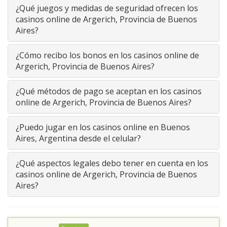
¿Qué juegos y medidas de seguridad ofrecen los
casinos online de Argerich, Provincia de Buenos
Aires?
¿Cómo recibo los bonos en los casinos online de
Argerich, Provincia de Buenos Aires?
¿Qué métodos de pago se aceptan en los casinos
online de Argerich, Provincia de Buenos Aires?
¿Puedo jugar en los casinos online en Buenos
Aires, Argentina desde el celular?
¿Qué aspectos legales debo tener en cuenta en los
casinos online de Argerich, Provincia de Buenos
Aires?