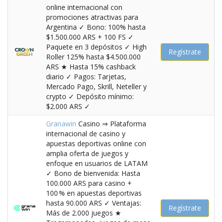
online internacional con
promociones atractivas para
Argentina ✓ Bono: 100% hasta
$1.500.000 ARS + 100 FS ✓
Paquete en 3 depósitos ✓ High
Regístrate
Roller 125% hasta $4.500.000
ARS ★ Hasta 15% cashback
diario ✓ Pagos: Tarjetas,
Mercado Pago, Skrill, Neteller y
crypto ✓ Depósito mínimo:
$2.000 ARS ✓
Granawin
Casino ⇒ Plataforma
internacional de casino y
apuestas deportivas online con
amplia oferta de juegos y
enfoque en usuarios de LATAM
✓ Bono de bienvenida: Hasta
100.000 ARS para casino +
100 % en apuestas deportivas
hasta 90.000 ARS ✓ Ventajas:
Regístrate
Más de 2.000 juegos ★