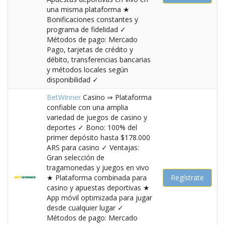
una misma plataforma ★
Bonificaciones constantes y
programa de fidelidad ✓
Métodos de pago: Mercado
Pago, tarjetas de crédito y
débito, transferencias bancarias
y métodos locales según
disponibilidad ✓
BetWinner
Casino ⇒ Plataforma
confiable con una amplia
variedad de juegos de casino y
deportes ✓ Bono: 100% del
primer depósito hasta $178.000
ARS para casino ✓ Ventajas:
Gran selección de
tragamonedas y juegos en vivo
★ Plataforma combinada para
Regístrate
casino y apuestas deportivas ★
App móvil optimizada para jugar
desde cualquier lugar ✓
Métodos de pago: Mercado