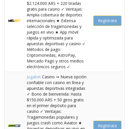
$2.124.000 ARS + 220 tiradas
gratis para casino ✓ Ventajas:
Amplia cobertura de deportes
internacionales ★ Extensa
Regístrate
selección de tragamonedas y
juegos en vivo ★ App móvil
rápida y optimizada para
apuestas deportivas y casino ✓
Métodos de pago:
Criptomonedas, AstroPay,
Mercado Pago y otros medios
electrónicos seguros ✓
Jugabet
Casino ⇒ Nueva opción
confiable con casino en línea y
apuestas deportivas integradas
✓ Bono de bienvenida: Hasta
$150.000 ARS + 50 giros gratis
en el primer depósito para
casino ✓ Ventajas:
Tragamonedas populares y
juegos crash como Aviator ★
Regístrate
Apuestas deportivas en vivo en