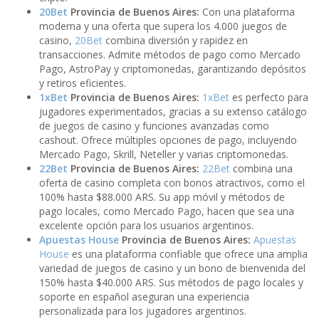
20Bet
Provincia de Buenos Aires:
Con una plataforma
moderna y una oferta que supera los 4.000 juegos de
casino,
20Bet
combina diversión y rapidez en
transacciones. Admite métodos de pago como Mercado
Pago, AstroPay y criptomonedas, garantizando depósitos
y retiros eficientes.
1xBet
Provincia de Buenos Aires:
1xBet
es perfecto para
jugadores experimentados, gracias a su extenso catálogo
de juegos de casino y funciones avanzadas como
cashout. Ofrece múltiples opciones de pago, incluyendo
Mercado Pago, Skrill, Neteller y varias criptomonedas.
22Bet
Provincia de Buenos Aires:
22Bet
combina una
oferta de casino completa con bonos atractivos, como el
100% hasta $88.000 ARS. Su app móvil y métodos de
pago locales, como Mercado Pago, hacen que sea una
excelente opción para los usuarios argentinos.
Apuestas House
Provincia de Buenos Aires:
Apuestas
House
es una plataforma confiable que ofrece una amplia
variedad de juegos de casino y un bono de bienvenida del
150% hasta $40.000 ARS. Sus métodos de pago locales y
soporte en español aseguran una experiencia
personalizada para los jugadores argentinos.