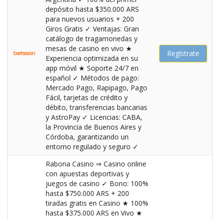
depósito hasta $350.000 ARS
para nuevos usuarios + 200
Giros Gratis ✓ Ventajas: Gran
catálogo de tragamonedas y
mesas de casino en vivo ★
Regístrate
Experiencia optimizada en su
app móvil ★ Soporte 24/7 en
español ✓ Métodos de pago:
Mercado Pago, Rapipago, Pago
Fácil, tarjetas de crédito y
débito, transferencias bancarias
y AstroPay ✓ Licencias: CABA,
la Provincia de Buenos Aires y
Córdoba, garantizando un
entorno regulado y seguro ✓
Rabona Casino ⇒ Casino online
con apuestas deportivas y
juegos de casino ✓ Bono: 100%
hasta $750.000 ARS + 200
tiradas gratis en Casino ★ 100%
hasta $375.000 ARS en Vivo ★