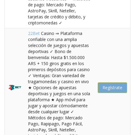
de pago: Mercado Pago,
AstroPay, Skrill, Neteller,
tarjetas de crédito y débito, y
criptomonedas ✓
22Bet
Casino ⇒ Plataforma
confiable con una amplia
selección de juegos y apuestas
deportivas ✓ Bono de
bienvenida: Hasta $1.500.000
ARS + 150 giros gratis en los
primeros depósitos para casino
✓ Ventajas: Gran variedad de
tragamonedas y casino en vivo
★ Opciones de apuestas
Regístrate
deportivas y juegos en una sola
plataforma ★ App móvil para
jugar y apostar cómodamente
desde cualquier lugar ✓
Métodos de pago: Mercado
Pago, Rapipago, Pago Fácil,
AstroPay, Skrill, Neteller,